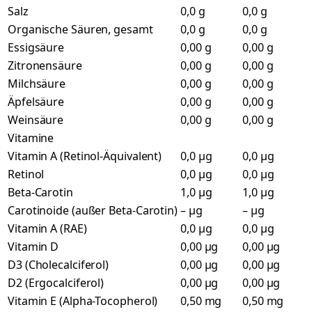
Salz
0,0 g
0,0 g
Organische Säuren, gesamt
0,0 g
0,0 g
Essigsäure
0,00 g
0,00 g
Zitronensäure
0,00 g
0,00 g
Milchsäure
0,00 g
0,00 g
Äpfelsäure
0,00 g
0,00 g
Weinsäure
0,00 g
0,00 g
Vitamine
Vitamin A (Retinol-Äquivalent)
0,0 µg
0,0 µg
Retinol
0,0 µg
0,0 µg
Beta-Carotin
1,0 µg
1,0 µg
Carotinoide (außer Beta-Carotin)
– µg
– µg
Vitamin A (RAE)
0,0 µg
0,0 µg
Vitamin D
0,00 µg
0,00 µg
D3 (Cholecalciferol)
0,00 µg
0,00 µg
D2 (Ergocalciferol)
0,00 µg
0,00 µg
Vitamin E (Alpha-Tocopherol)
0,50 mg
0,50 mg