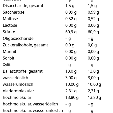
Disaccharide, gesamt
1,5 g
1,5 g
Saccharose
0,99 g
0,99 g
Maltose
0,52 g
0,52 g
Lactose
0,00 g
0,00 g
Stärke
60,9 g
60,9 g
Oligosaccharide
– g
– g
Zuckeralkohole, gesamt
0,0 g
0,0 g
Mannit
0,00 g
0,00 g
Sorbit
0,00 g
0,00 g
Xylit
– g
– g
Ballaststoffe, gesamt
13,0 g
13,0 g
wasserlöslich
3,00 g
3,00 g
wasserunlöslich
10,00 g
10,00 g
niedermolekular
2,31 g
2,31 g
hochmolekular
13,80 g
13,80 g
hochmolekular, wasserlöslich
– g
– g
hochmolekular, wasserunlöslich
– g
– g