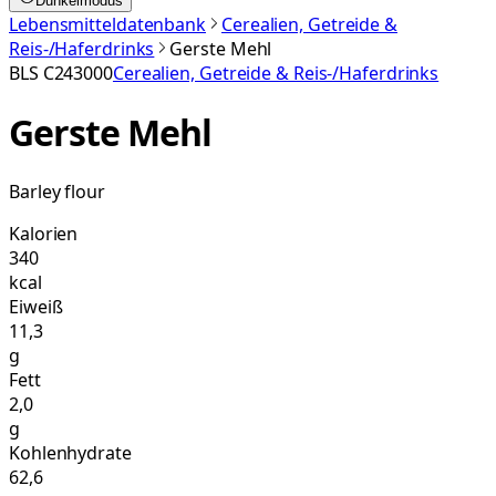
Dunkelmodus
Lebensmitteldatenbank
Cerealien, Getreide &
Reis-/Haferdrinks
Gerste Mehl
BLS
C243000
Cerealien, Getreide & Reis-/Haferdrinks
Gerste Mehl
Barley flour
Kalorien
340
kcal
Eiweiß
11,3
g
Fett
2,0
g
Kohlenhydrate
62,6