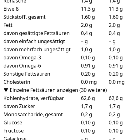
Rohasche
1,4 g
1,4 g
Eiweiß
11,3 g
11,3 g
Stickstoff, gesamt
1,60 g
1,60 g
Fett
2,0 g
2,0 g
davon gesättigte Fettsäuren
0,4 g
0,4 g
davon einfach ungesättigt
– g
– g
davon mehrfach ungesättigt
1,0 g
1,0 g
davon Omega-3
0,10 g
0,10 g
davon Omega-6
0,91 g
0,91 g
Sonstige Fettsäuren
0,20 g
0,20 g
Cholesterin
0,0 mg
0,0 mg
▼ Einzelne Fettsäuren anzeigen (30 weitere)
Kohlenhydrate, verfügbar
62,6 g
62,6 g
davon Zucker
1,7 g
1,7 g
Monosaccharide, gesamt
0,2 g
0,2 g
Glucose
0,10 g
0,10 g
Fructose
0,10 g
0,10 g
Galactose
– g
– g