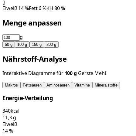
g
Eiweiß
14
%
Fett
6
%
KH
80
%
Menge anpassen
g
50
g
100
g
150
g
200
g
Nährstoff-Analyse
Interaktive Diagramme für
100
g
Gerste Mehl
Makros
Fettsäuren
Aminosäuren
Vitamine
Mineralstoffe
Energie-Verteilung
340
kcal
11,3
g
Eiweiß
14
%