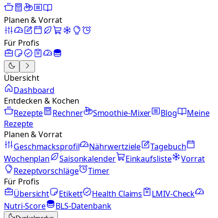
Planen & Vorrat
Für Profis
Übersicht
Dashboard
Entdecken & Kochen
Rezepte
Rechner
Smoothie-Mixer
Blog
Meine
Rezepte
Planen & Vorrat
Geschmacksprofil
Nährwertziele
Tagebuch
Wochenplan
Saisonkalender
Einkaufsliste
Vorrat
Rezeptvorschläge
Timer
Für Profis
Übersicht
Etikett
Health Claims
LMIV-Check
Nutri-Score
BLS-Datenbank