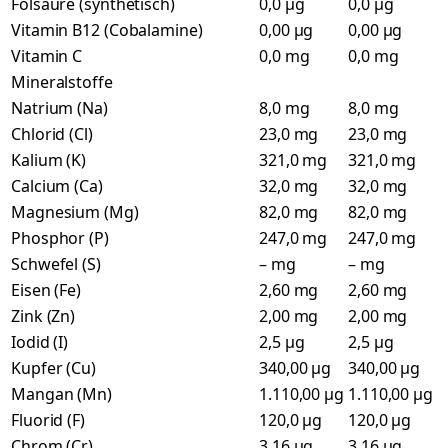
Folsäure (synthetisch)
0,0 µg
0,0 µg
Vitamin B12 (Cobalamine)
0,00 µg
0,00 µg
Vitamin C
0,0 mg
0,0 mg
Mineralstoffe
Natrium (Na)
8,0 mg
8,0 mg
Chlorid (Cl)
23,0 mg
23,0 mg
Kalium (K)
321,0 mg
321,0 mg
Calcium (Ca)
32,0 mg
32,0 mg
Magnesium (Mg)
82,0 mg
82,0 mg
Phosphor (P)
247,0 mg
247,0 mg
Schwefel (S)
– mg
– mg
Eisen (Fe)
2,60 mg
2,60 mg
Zink (Zn)
2,00 mg
2,00 mg
Iodid (I)
2,5 µg
2,5 µg
Kupfer (Cu)
340,00 µg
340,00 µg
Mangan (Mn)
1.110,00 µg
1.110,00 µg
Fluorid (F)
120,0 µg
120,0 µg
Chrom (Cr)
3,16 µg
3,16 µg