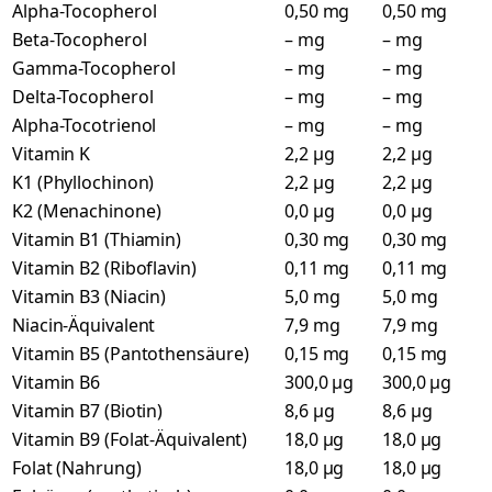
Alpha-Tocopherol
0,50 mg
0,50 mg
Beta-Tocopherol
– mg
– mg
Gamma-Tocopherol
– mg
– mg
Delta-Tocopherol
– mg
– mg
Alpha-Tocotrienol
– mg
– mg
Vitamin K
2,2 µg
2,2 µg
K1 (Phyllochinon)
2,2 µg
2,2 µg
K2 (Menachinone)
0,0 µg
0,0 µg
Vitamin B1 (Thiamin)
0,30 mg
0,30 mg
Vitamin B2 (Riboflavin)
0,11 mg
0,11 mg
Vitamin B3 (Niacin)
5,0 mg
5,0 mg
Niacin-Äquivalent
7,9 mg
7,9 mg
Vitamin B5 (Pantothensäure)
0,15 mg
0,15 mg
Vitamin B6
300,0 µg
300,0 µg
Vitamin B7 (Biotin)
8,6 µg
8,6 µg
Vitamin B9 (Folat-Äquivalent)
18,0 µg
18,0 µg
Folat (Nahrung)
18,0 µg
18,0 µg