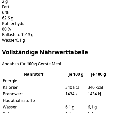
2
g
Fett
6
%
62,6
g
Kohlenhydr.
80
%
Ballaststoffe
13 g
Wasser
6,1 g
Vollständige Nährwerttabelle
Angaben für
100
g
Gerste Mehl
Nährstoff
je
100
g
je 100 g
Energie
Kalorien
340 kcal
340 kcal
Brennwert
1434 kJ
1434 kJ
Hauptnährstoffe
Wasser
6,1 g
6,1 g