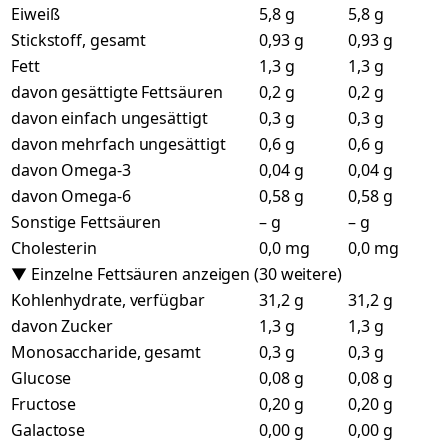
Eiweiß
5,8 g
5,8 g
Stickstoff, gesamt
0,93 g
0,93 g
Fett
1,3 g
1,3 g
davon gesättigte Fettsäuren
0,2 g
0,2 g
davon einfach ungesättigt
0,3 g
0,3 g
davon mehrfach ungesättigt
0,6 g
0,6 g
davon Omega-3
0,04 g
0,04 g
davon Omega-6
0,58 g
0,58 g
Sonstige Fettsäuren
– g
– g
Cholesterin
0,0 mg
0,0 mg
▼ Einzelne Fettsäuren anzeigen (30 weitere)
Kohlenhydrate, verfügbar
31,2 g
31,2 g
davon Zucker
1,3 g
1,3 g
Monosaccharide, gesamt
0,3 g
0,3 g
Glucose
0,08 g
0,08 g
Fructose
0,20 g
0,20 g
Galactose
0,00 g
0,00 g