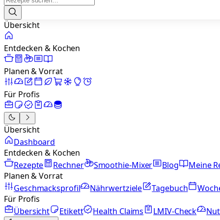
Übersicht
Entdecken & Kochen
Planen & Vorrat
Für Profis
Übersicht
Dashboard
Entdecken & Kochen
Rezepte
Rechner
Smoothie-Mixer
Blog
Meine R
Planen & Vorrat
Geschmacksprofil
Nährwertziele
Tagebuch
Woch
Für Profis
Übersicht
Etikett
Health Claims
LMIV-Check
Nut