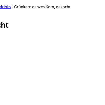
rdrinks
Grünkern ganzes Korn, gekocht
cht