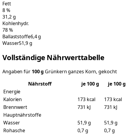
Fett
8
%
31,2
g
Kohlenhydr.
78
%
Ballaststoffe
6,4 g
Wasser
51,9 g
Vollständige Nährwerttabelle
Angaben für
100
g
Grünkern ganzes Korn, gekocht
Nährstoff
je
100
g
je 100 g
Energie
Kalorien
173 kcal
173 kcal
Brennwert
731 kJ
731 kJ
Hauptnährstoffe
Wasser
51,9 g
51,9 g
Rohasche
0,7 g
0,7 g