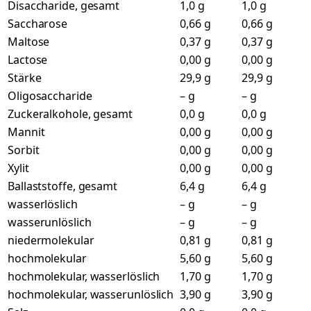
Disaccharide, gesamt
1,0 g
1,0 g
Saccharose
0,66 g
0,66 g
Maltose
0,37 g
0,37 g
Lactose
0,00 g
0,00 g
Stärke
29,9 g
29,9 g
Oligosaccharide
– g
– g
Zuckeralkohole, gesamt
0,0 g
0,0 g
Mannit
0,00 g
0,00 g
Sorbit
0,00 g
0,00 g
Xylit
0,00 g
0,00 g
Ballaststoffe, gesamt
6,4 g
6,4 g
wasserlöslich
– g
– g
wasserunlöslich
– g
– g
niedermolekular
0,81 g
0,81 g
hochmolekular
5,60 g
5,60 g
hochmolekular, wasserlöslich
1,70 g
1,70 g
hochmolekular, wasserunlöslich
3,90 g
3,90 g