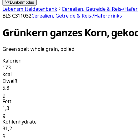
Dunkelmodus
Lebensmitteldatenbank
Cerealien, Getreide & Reis-/Hafe
BLS
C311032
Cerealien, Getreide & Reis-/Haferdrinks
Grünkern ganzes Korn, geko
Green spelt whole grain, boiled
Kalorien
173
kcal
Eiweiß
5,8
g
Fett
1,3
g
Kohlenhydrate
31,2
g