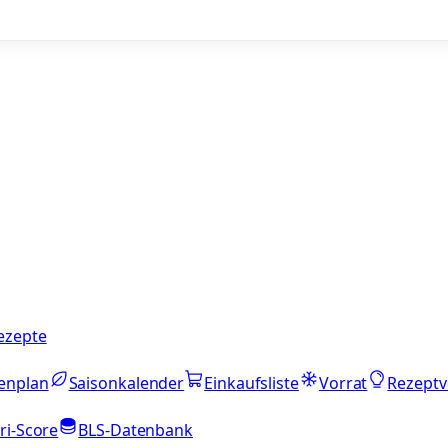
ezepte
enplan
Saisonkalender
Einkaufsliste
Vorrat
Rezeptv
ri-Score
BLS-Datenbank