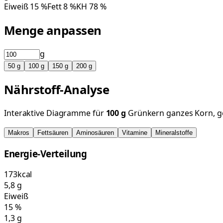
Eiweiß
15
%
Fett
8
%
KH
78
%
Menge anpassen
g
50
g
100
g
150
g
200
g
Nährstoff-Analyse
Interaktive Diagramme für
100
g
Grünkern ganzes Korn, g
Makros
Fettsäuren
Aminosäuren
Vitamine
Mineralstoffe
Energie-Verteilung
173
kcal
5,8
g
Eiweiß
15
%
1,3
g