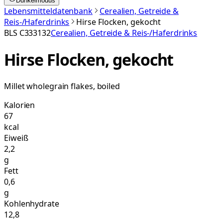
Dunkelmodus
Lebensmitteldatenbank
Cerealien, Getreide &
Reis-/Haferdrinks
Hirse Flocken, gekocht
BLS
C333132
Cerealien, Getreide & Reis-/Haferdrinks
Hirse Flocken, gekocht
Millet wholegrain flakes, boiled
Kalorien
67
kcal
Eiweiß
2,2
g
Fett
0,6
g
Kohlenhydrate
12,8