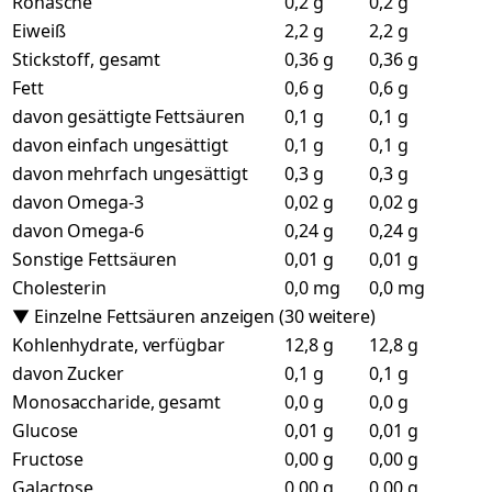
Rohasche
0,2 g
0,2 g
Eiweiß
2,2 g
2,2 g
Stickstoff, gesamt
0,36 g
0,36 g
Fett
0,6 g
0,6 g
davon gesättigte Fettsäuren
0,1 g
0,1 g
davon einfach ungesättigt
0,1 g
0,1 g
davon mehrfach ungesättigt
0,3 g
0,3 g
davon Omega-3
0,02 g
0,02 g
davon Omega-6
0,24 g
0,24 g
Sonstige Fettsäuren
0,01 g
0,01 g
Cholesterin
0,0 mg
0,0 mg
▼ Einzelne Fettsäuren anzeigen (30 weitere)
Kohlenhydrate, verfügbar
12,8 g
12,8 g
davon Zucker
0,1 g
0,1 g
Monosaccharide, gesamt
0,0 g
0,0 g
Glucose
0,01 g
0,01 g
Fructose
0,00 g
0,00 g
Galactose
0,00 g
0,00 g