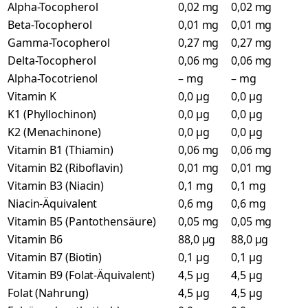
Alpha-Tocopherol
0,02 mg
0,02 mg
Beta-Tocopherol
0,01 mg
0,01 mg
Gamma-Tocopherol
0,27 mg
0,27 mg
Delta-Tocopherol
0,06 mg
0,06 mg
Alpha-Tocotrienol
– mg
– mg
Vitamin K
0,0 µg
0,0 µg
K1 (Phyllochinon)
0,0 µg
0,0 µg
K2 (Menachinone)
0,0 µg
0,0 µg
Vitamin B1 (Thiamin)
0,06 mg
0,06 mg
Vitamin B2 (Riboflavin)
0,01 mg
0,01 mg
Vitamin B3 (Niacin)
0,1 mg
0,1 mg
Niacin-Äquivalent
0,6 mg
0,6 mg
Vitamin B5 (Pantothensäure)
0,05 mg
0,05 mg
Vitamin B6
88,0 µg
88,0 µg
Vitamin B7 (Biotin)
0,1 µg
0,1 µg
Vitamin B9 (Folat-Äquivalent)
4,5 µg
4,5 µg
Folat (Nahrung)
4,5 µg
4,5 µg