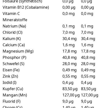
Folsäure (synthetisch)
0,0 µg
0,0 µg
Vitamin B12 (Cobalamine)
0,00 µg
0,00 µg
Vitamin C
0,0 mg
0,0 mg
Mineralstoffe
Natrium (Na)
0,1 mg
0,1 mg
Chlorid (Cl)
7,0 mg
7,0 mg
Kalium (K)
30,4 mg
30,4 mg
Calcium (Ca)
1,6 mg
1,6 mg
Magnesium (Mg)
17,8 mg
17,8 mg
Phosphor (P)
40,8 mg
40,8 mg
Schwefel (S)
28,0 mg
28,0 mg
Eisen (Fe)
0,49 mg
0,49 mg
Zink (Zn)
0,55 mg
0,55 mg
Iodid (I)
0,4 µg
0,4 µg
Kupfer (Cu)
83,50 µg
83,50 µg
Mangan (Mn)
127,00 µg
127,00 µg
Fluorid (F)
9,0 µg
9,0 µg
Chrom (Cr)
1,40 µg
1,40 µg