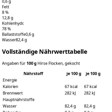
0,6
g
Fett
8
%
12,8
g
Kohlenhydr.
78
%
Ballaststoffe
0,6 g
Wasser
82,4 g
Vollständige Nährwerttabelle
Angaben für
100
g
Hirse Flocken, gekocht
Nährstoff
je
100
g
je 100 g
Energie
Kalorien
67 kcal
67 kcal
Brennwert
282 kJ
282 kJ
Hauptnährstoffe
Wasser
82,4 g
82,4 g