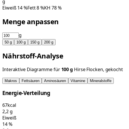
g
Eiweiß
14
%
Fett
8
%
KH
78
%
Menge anpassen
g
50
g
100
g
150
g
200
g
Nährstoff-Analyse
Interaktive Diagramme für
100
g
Hirse Flocken, gekocht
Makros
Fettsäuren
Aminosäuren
Vitamine
Mineralstoffe
Energie-Verteilung
67
kcal
2,2
g
Eiweiß
14
%