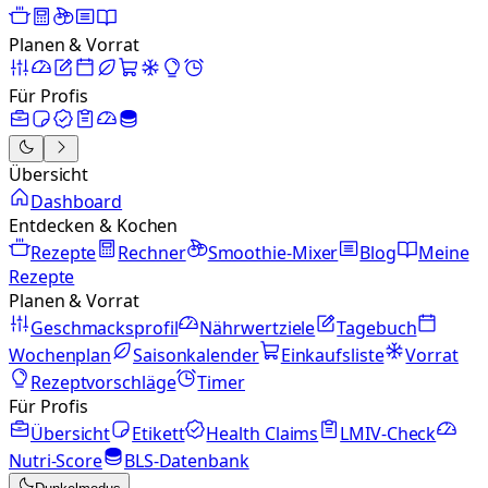
Planen & Vorrat
Für Profis
Übersicht
Dashboard
Entdecken & Kochen
Rezepte
Rechner
Smoothie-Mixer
Blog
Meine
Rezepte
Planen & Vorrat
Geschmacksprofil
Nährwertziele
Tagebuch
Wochenplan
Saisonkalender
Einkaufsliste
Vorrat
Rezeptvorschläge
Timer
Für Profis
Übersicht
Etikett
Health Claims
LMIV-Check
Nutri-Score
BLS-Datenbank