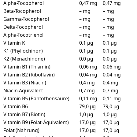
Alpha-Tocopherol
0,47 mg
0,47 mg
Beta-Tocopherol
– mg
– mg
Gamma-Tocopherol
– mg
– mg
Delta-Tocopherol
– mg
– mg
Alpha-Tocotrienol
– mg
– mg
Vitamin K
0,1 µg
0,1 µg
K1 (Phyllochinon)
0,1 µg
0,1 µg
K2 (Menachinone)
0,0 µg
0,0 µg
Vitamin B1 (Thiamin)
0,06 mg
0,06 mg
Vitamin B2 (Riboflavin)
0,04 mg
0,04 mg
Vitamin B3 (Niacin)
0,4 mg
0,4 mg
Niacin-Äquivalent
0,7 mg
0,7 mg
Vitamin B5 (Pantothensäure)
0,11 mg
0,11 mg
Vitamin B6
79,0 µg
79,0 µg
Vitamin B7 (Biotin)
1,0 µg
1,0 µg
Vitamin B9 (Folat-Äquivalent)
17,0 µg
17,0 µg
Folat (Nahrung)
17,0 µg
17,0 µg