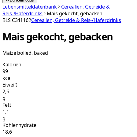
Dunkelmodus
Lebensmitteldatenbank
Cerealien, Getreide &
Reis-/Haferdrinks
Mais gekocht, gebacken
BLS
C341162
Cerealien, Getreide & Reis-/Haferdrinks
Mais gekocht, gebacken
Maize boiled, baked
Kalorien
99
kcal
Eiweiß
2,6
g
Fett
1,1
g
Kohlenhydrate
18,6