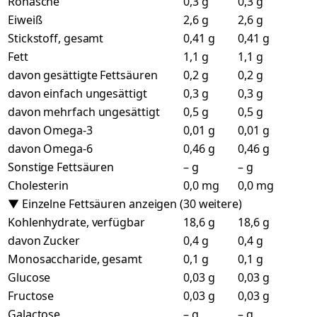
Rohasche
0,3 g
0,3 g
Eiweiß
2,6 g
2,6 g
Stickstoff, gesamt
0,41 g
0,41 g
Fett
1,1 g
1,1 g
davon gesättigte Fettsäuren
0,2 g
0,2 g
davon einfach ungesättigt
0,3 g
0,3 g
davon mehrfach ungesättigt
0,5 g
0,5 g
davon Omega-3
0,01 g
0,01 g
davon Omega-6
0,46 g
0,46 g
Sonstige Fettsäuren
– g
– g
Cholesterin
0,0 mg
0,0 mg
▼ Einzelne Fettsäuren anzeigen (30 weitere)
Kohlenhydrate, verfügbar
18,6 g
18,6 g
davon Zucker
0,4 g
0,4 g
Monosaccharide, gesamt
0,1 g
0,1 g
Glucose
0,03 g
0,03 g
Fructose
0,03 g
0,03 g
Galactose
– g
– g