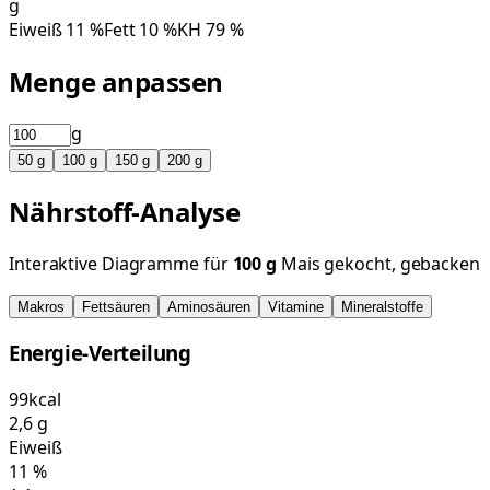
g
Eiweiß
11
%
Fett
10
%
KH
79
%
Menge anpassen
g
50
g
100
g
150
g
200
g
Nährstoff-Analyse
Interaktive Diagramme für
100
g
Mais gekocht, gebacken
Makros
Fettsäuren
Aminosäuren
Vitamine
Mineralstoffe
Energie-Verteilung
99
kcal
2,6
g
Eiweiß
11
%