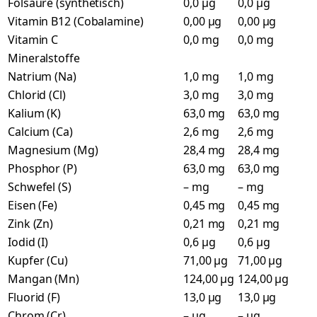
Folsäure (synthetisch)
0,0 µg
0,0 µg
Vitamin B12 (Cobalamine)
0,00 µg
0,00 µg
Vitamin C
0,0 mg
0,0 mg
Mineralstoffe
Natrium (Na)
1,0 mg
1,0 mg
Chlorid (Cl)
3,0 mg
3,0 mg
Kalium (K)
63,0 mg
63,0 mg
Calcium (Ca)
2,6 mg
2,6 mg
Magnesium (Mg)
28,4 mg
28,4 mg
Phosphor (P)
63,0 mg
63,0 mg
Schwefel (S)
– mg
– mg
Eisen (Fe)
0,45 mg
0,45 mg
Zink (Zn)
0,21 mg
0,21 mg
Iodid (I)
0,6 µg
0,6 µg
Kupfer (Cu)
71,00 µg
71,00 µg
Mangan (Mn)
124,00 µg
124,00 µg
Fluorid (F)
13,0 µg
13,0 µg
Chrom (Cr)
– µg
– µg