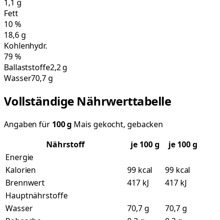
1,1
g
Fett
10
%
18,6
g
Kohlenhydr.
79
%
Ballaststoffe
2,2 g
Wasser
70,7 g
Vollständige Nährwerttabelle
Angaben für
100
g
Mais gekocht, gebacken
Nährstoff
je
100
g
je 100 g
Energie
Kalorien
99 kcal
99 kcal
Brennwert
417 kJ
417 kJ
Hauptnährstoffe
Wasser
70,7 g
70,7 g