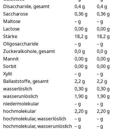
Disaccharide, gesamt
0,4 g
0,4 g
Saccharose
0,36 g
0,36 g
Maltose
– g
– g
Lactose
0,00 g
0,00 g
Stärke
18,2 g
18,2 g
Oligosaccharide
– g
– g
Zuckeralkohole, gesamt
0,0 g
0,0 g
Mannit
0,00 g
0,00 g
Sorbit
0,00 g
0,00 g
Xylit
– g
– g
Ballaststoffe, gesamt
2,2 g
2,2 g
wasserlöslich
0,30 g
0,30 g
wasserunlöslich
1,90 g
1,90 g
niedermolekular
– g
– g
hochmolekular
2,20 g
2,20 g
hochmolekular, wasserlöslich
– g
– g
hochmolekular, wasserunlöslich
– g
– g