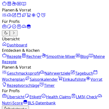
Planen & Vorrat
Für Profis
Übersicht
Dashboard
Entdecken & Kochen
Rezepte
Rechner
Smoothie-Mixer
Blog
Meine
Rezepte
Planen & Vorrat
Geschmacksprofil
Nährwertziele
Tagebuch
Wochenplan
Saisonkalender
Einkaufsliste
Vorrat
Rezeptvorschläge
Timer
Für Profis
Übersicht
Etikett
Health Claims
LMIV-Check
Nutri-Score
BLS-Datenbank