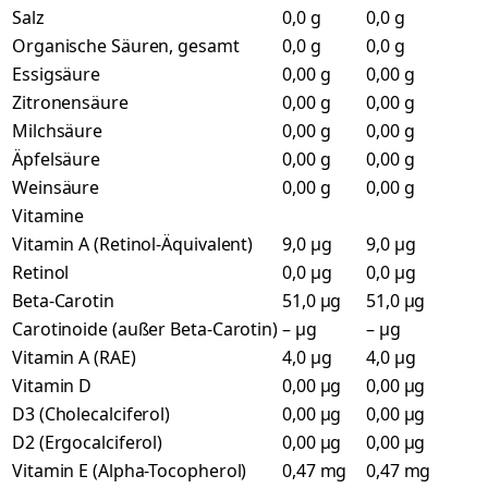
Salz
0,0 g
0,0 g
Organische Säuren, gesamt
0,0 g
0,0 g
Essigsäure
0,00 g
0,00 g
Zitronensäure
0,00 g
0,00 g
Milchsäure
0,00 g
0,00 g
Äpfelsäure
0,00 g
0,00 g
Weinsäure
0,00 g
0,00 g
Vitamine
Vitamin A (Retinol-Äquivalent)
9,0 µg
9,0 µg
Retinol
0,0 µg
0,0 µg
Beta-Carotin
51,0 µg
51,0 µg
Carotinoide (außer Beta-Carotin)
– µg
– µg
Vitamin A (RAE)
4,0 µg
4,0 µg
Vitamin D
0,00 µg
0,00 µg
D3 (Cholecalciferol)
0,00 µg
0,00 µg
D2 (Ergocalciferol)
0,00 µg
0,00 µg
Vitamin E (Alpha-Tocopherol)
0,47 mg
0,47 mg