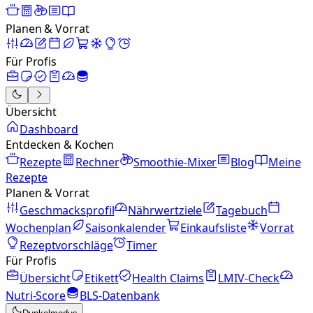
Planen & Vorrat
Für Profis
Übersicht
Dashboard
Entdecken & Kochen
Rezepte
Rechner
Smoothie-Mixer
Blog
Meine
Rezepte
Planen & Vorrat
Geschmacksprofil
Nährwertziele
Tagebuch
Wochenplan
Saisonkalender
Einkaufsliste
Vorrat
Rezeptvorschläge
Timer
Für Profis
Übersicht
Etikett
Health Claims
LMIV-Check
Nutri-Score
BLS-Datenbank