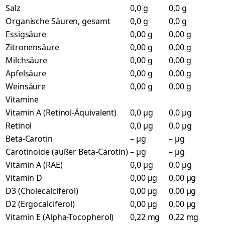
Salz
0,0 g
0,0 g
Organische Säuren, gesamt
0,0 g
0,0 g
Essigsäure
0,00 g
0,00 g
Zitronensäure
0,00 g
0,00 g
Milchsäure
0,00 g
0,00 g
Äpfelsäure
0,00 g
0,00 g
Weinsäure
0,00 g
0,00 g
Vitamine
Vitamin A (Retinol-Äquivalent)
0,0 µg
0,0 µg
Retinol
0,0 µg
0,0 µg
Beta-Carotin
– µg
– µg
Carotinoide (außer Beta-Carotin)
– µg
– µg
Vitamin A (RAE)
0,0 µg
0,0 µg
Vitamin D
0,00 µg
0,00 µg
D3 (Cholecalciferol)
0,00 µg
0,00 µg
D2 (Ergocalciferol)
0,00 µg
0,00 µg
Vitamin E (Alpha-Tocopherol)
0,22 mg
0,22 mg