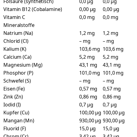
Folsäure (synthetisch)
0,0 µg
0,0 µg
Vitamin B12 (Cobalamine)
0,00 µg
0,00 µg
Vitamin C
0,0 mg
0,0 mg
Mineralstoffe
Natrium (Na)
1,2 mg
1,2 mg
Chlorid (Cl)
– mg
– mg
Kalium (K)
103,6 mg
103,6 mg
Calcium (Ca)
5,2 mg
5,2 mg
Magnesium (Mg)
43,1 mg
43,1 mg
Phosphor (P)
101,0 mg
101,0 mg
Schwefel (S)
– mg
– mg
Eisen (Fe)
0,57 mg
0,57 mg
Zink (Zn)
0,86 mg
0,86 mg
Iodid (I)
0,7 µg
0,7 µg
Kupfer (Cu)
100,00 µg
100,00 µg
Mangan (Mn)
930,00 µg
930,00 µg
Fluorid (F)
15,0 µg
15,0 µg
Chrom (Cr)
3,42 µg
3,42 µg