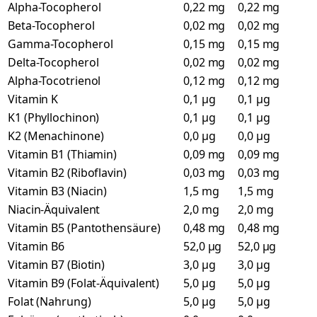
Alpha-Tocopherol
0,22 mg
0,22 mg
Beta-Tocopherol
0,02 mg
0,02 mg
Gamma-Tocopherol
0,15 mg
0,15 mg
Delta-Tocopherol
0,02 mg
0,02 mg
Alpha-Tocotrienol
0,12 mg
0,12 mg
Vitamin K
0,1 µg
0,1 µg
K1 (Phyllochinon)
0,1 µg
0,1 µg
K2 (Menachinone)
0,0 µg
0,0 µg
Vitamin B1 (Thiamin)
0,09 mg
0,09 mg
Vitamin B2 (Riboflavin)
0,03 mg
0,03 mg
Vitamin B3 (Niacin)
1,5 mg
1,5 mg
Niacin-Äquivalent
2,0 mg
2,0 mg
Vitamin B5 (Pantothensäure)
0,48 mg
0,48 mg
Vitamin B6
52,0 µg
52,0 µg
Vitamin B7 (Biotin)
3,0 µg
3,0 µg
Vitamin B9 (Folat-Äquivalent)
5,0 µg
5,0 µg
Folat (Nahrung)
5,0 µg
5,0 µg