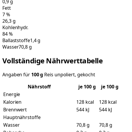
0,9
g
Fett
7
%
26,3
g
Kohlenhydr.
84
%
Ballaststoffe
1,4 g
Wasser
70,8 g
Vollständige Nährwerttabelle
Angaben für
100
g
Reis unpoliert, gekocht
Nährstoff
je
100
g
je 100 g
Energie
Kalorien
128 kcal
128 kcal
Brennwert
544 kJ
544 kJ
Hauptnährstoffe
Wasser
70,8 g
70,8 g