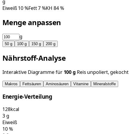
g
Eiweiß
10
%
Fett
7
%
KH
84
%
Menge anpassen
g
50
g
100
g
150
g
200
g
Nährstoff-Analyse
Interaktive Diagramme für
100
g
Reis unpoliert, gekocht
Makros
Fettsäuren
Aminosäuren
Vitamine
Mineralstoffe
Energie-Verteilung
128
kcal
3
g
Eiweiß
10
%