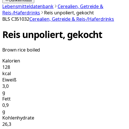
Dunkelmodus
Lebensmitteldatenbank
Cerealien, Getreide &
Reis-/Haferdrinks
Reis unpoliert, gekocht
BLS
C351032
Cerealien, Getreide & Reis-/Haferdrinks
Reis unpoliert, gekocht
Brown rice boiled
Kalorien
128
kcal
Eiweiß
3,0
g
Fett
0,9
g
Kohlenhydrate
26,3