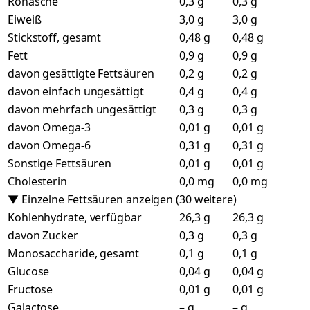
Rohasche
0,3 g
0,3 g
Eiweiß
3,0 g
3,0 g
Stickstoff, gesamt
0,48 g
0,48 g
Fett
0,9 g
0,9 g
davon gesättigte Fettsäuren
0,2 g
0,2 g
davon einfach ungesättigt
0,4 g
0,4 g
davon mehrfach ungesättigt
0,3 g
0,3 g
davon Omega-3
0,01 g
0,01 g
davon Omega-6
0,31 g
0,31 g
Sonstige Fettsäuren
0,01 g
0,01 g
Cholesterin
0,0 mg
0,0 mg
▼ Einzelne Fettsäuren anzeigen (30 weitere)
Kohlenhydrate, verfügbar
26,3 g
26,3 g
davon Zucker
0,3 g
0,3 g
Monosaccharide, gesamt
0,1 g
0,1 g
Glucose
0,04 g
0,04 g
Fructose
0,01 g
0,01 g
Galactose
– g
– g