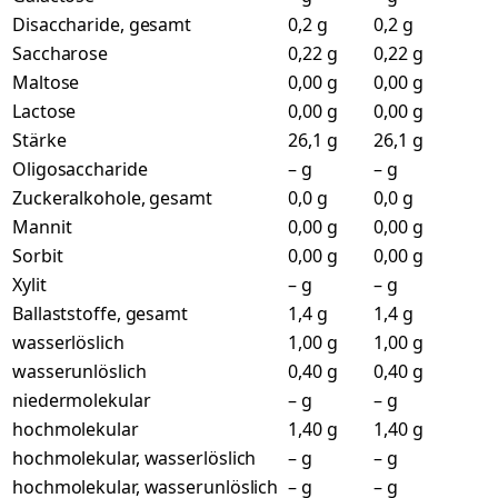
Disaccharide, gesamt
0,2 g
0,2 g
Saccharose
0,22 g
0,22 g
Maltose
0,00 g
0,00 g
Lactose
0,00 g
0,00 g
Stärke
26,1 g
26,1 g
Oligosaccharide
– g
– g
Zuckeralkohole, gesamt
0,0 g
0,0 g
Mannit
0,00 g
0,00 g
Sorbit
0,00 g
0,00 g
Xylit
– g
– g
Ballaststoffe, gesamt
1,4 g
1,4 g
wasserlöslich
1,00 g
1,00 g
wasserunlöslich
0,40 g
0,40 g
niedermolekular
– g
– g
hochmolekular
1,40 g
1,40 g
hochmolekular, wasserlöslich
– g
– g
hochmolekular, wasserunlöslich
– g
– g