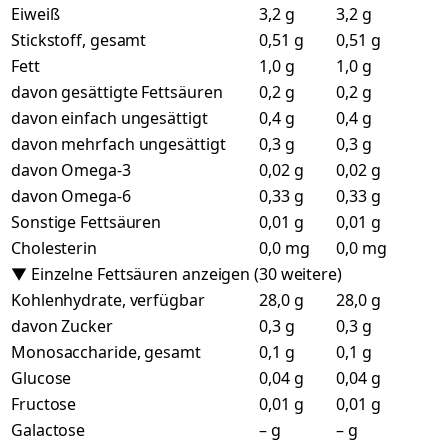
Eiweiß
3,2 g
3,2 g
Stickstoff, gesamt
0,51 g
0,51 g
Fett
1,0 g
1,0 g
davon gesättigte Fettsäuren
0,2 g
0,2 g
davon einfach ungesättigt
0,4 g
0,4 g
davon mehrfach ungesättigt
0,3 g
0,3 g
davon Omega-3
0,02 g
0,02 g
davon Omega-6
0,33 g
0,33 g
Sonstige Fettsäuren
0,01 g
0,01 g
Cholesterin
0,0 mg
0,0 mg
▼ Einzelne Fettsäuren anzeigen (30 weitere)
Kohlenhydrate, verfügbar
28,0 g
28,0 g
davon Zucker
0,3 g
0,3 g
Monosaccharide, gesamt
0,1 g
0,1 g
Glucose
0,04 g
0,04 g
Fructose
0,01 g
0,01 g
Galactose
– g
– g