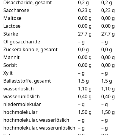
Disaccharide, gesamt
0,2 g
0,2 g
Saccharose
0,23 g
0,23 g
Maltose
0,00 g
0,00 g
Lactose
0,00 g
0,00 g
Stärke
27,7 g
27,7 g
Oligosaccharide
– g
– g
Zuckeralkohole, gesamt
0,0 g
0,0 g
Mannit
0,00 g
0,00 g
Sorbit
0,00 g
0,00 g
Xylit
– g
– g
Ballaststoffe, gesamt
1,5 g
1,5 g
wasserlöslich
1,10 g
1,10 g
wasserunlöslich
0,40 g
0,40 g
niedermolekular
– g
– g
hochmolekular
1,50 g
1,50 g
hochmolekular, wasserlöslich
– g
– g
hochmolekular, wasserunlöslich
– g
– g