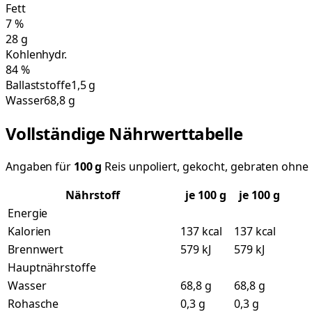
Fett
7
%
28
g
Kohlenhydr.
84
%
Ballaststoffe
1,5 g
Wasser
68,8 g
Vollständige Nährwerttabelle
Angaben für
100
g
Reis unpoliert, gekocht, gebraten ohne 
Nährstoff
je
100
g
je 100 g
Energie
Kalorien
137 kcal
137 kcal
Brennwert
579 kJ
579 kJ
Hauptnährstoffe
Wasser
68,8 g
68,8 g
Rohasche
0,3 g
0,3 g