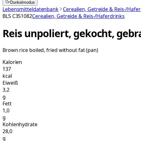
Dunkelmodus
Lebensmitteldatenbank
Cerealien, Getreide & Reis-/Hafe
BLS
C351082
Cerealien, Getreide & Reis-/Haferdrinks
Reis unpoliert, gekocht, gebr
Brown rice boiled, fried without fat (pan)
Kalorien
137
kcal
Eiweiß
3,2
g
Fett
1,0
g
Kohlenhydrate
28,0
g