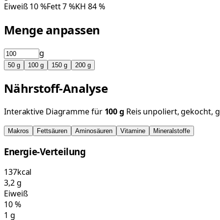
Eiweiß
10
%
Fett
7
%
KH
84
%
Menge anpassen
g
50
g
100
g
150
g
200
g
Nährstoff-Analyse
Interaktive Diagramme für
100
g
Reis unpoliert, gekocht, 
Makros
Fettsäuren
Aminosäuren
Vitamine
Mineralstoffe
Energie-Verteilung
137
kcal
3,2
g
Eiweiß
10
%
1
g