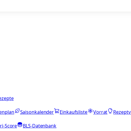
ezepte
enplan
Saisonkalender
Einkaufsliste
Vorrat
Rezeptv
ri-Score
BLS-Datenbank