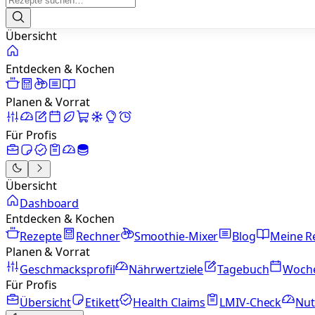
Übersicht
Entdecken & Kochen
Planen & Vorrat
Für Profis
Übersicht
Dashboard
Entdecken & Kochen
Rezepte
Rechner
Smoothie-Mixer
Blog
Meine R
Planen & Vorrat
Geschmacksprofil
Nährwertziele
Tagebuch
Woch
Für Profis
Übersicht
Etikett
Health Claims
LMIV-Check
Nut