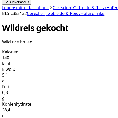
Dunkelmodus
Lebensmitteldatenbank
Cerealien, Getreide & Reis-/Hafe
BLS
C353132
Cerealien, Getreide & Reis-/Haferdrinks
Wildreis gekocht
Wild rice boiled
Kalorien
140
kcal
Eiweiß
5,1
g
Fett
0,3
g
Kohlenhydrate
28,4
g