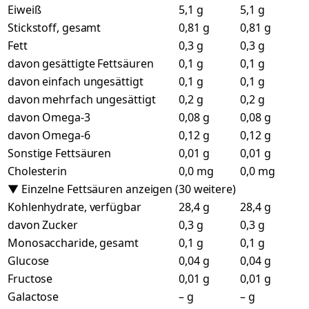
Eiweiß
5,1 g
5,1 g
Stickstoff, gesamt
0,81 g
0,81 g
Fett
0,3 g
0,3 g
davon gesättigte Fettsäuren
0,1 g
0,1 g
davon einfach ungesättigt
0,1 g
0,1 g
davon mehrfach ungesättigt
0,2 g
0,2 g
davon Omega-3
0,08 g
0,08 g
davon Omega-6
0,12 g
0,12 g
Sonstige Fettsäuren
0,01 g
0,01 g
Cholesterin
0,0 mg
0,0 mg
▼ Einzelne Fettsäuren anzeigen (30 weitere)
Kohlenhydrate, verfügbar
28,4 g
28,4 g
davon Zucker
0,3 g
0,3 g
Monosaccharide, gesamt
0,1 g
0,1 g
Glucose
0,04 g
0,04 g
Fructose
0,01 g
0,01 g
Galactose
– g
– g