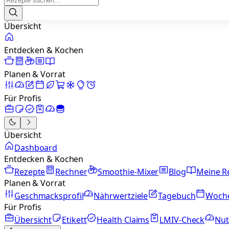
Übersicht
Entdecken & Kochen
Planen & Vorrat
Für Profis
Übersicht
Dashboard
Entdecken & Kochen
Rezepte
Rechner
Smoothie-Mixer
Blog
Meine R
Planen & Vorrat
Geschmacksprofil
Nährwertziele
Tagebuch
Woch
Für Profis
Übersicht
Etikett
Health Claims
LMIV-Check
Nut