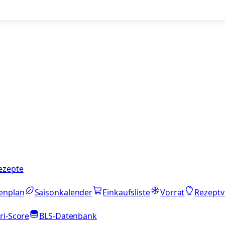
ezepte
enplan
Saisonkalender
Einkaufsliste
Vorrat
Rezeptv
ri-Score
BLS-Datenbank