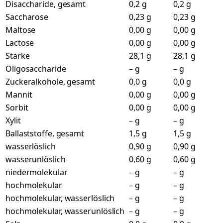
Disaccharide, gesamt
0,2 g
0,2 g
Saccharose
0,23 g
0,23 g
Maltose
0,00 g
0,00 g
Lactose
0,00 g
0,00 g
Stärke
28,1 g
28,1 g
Oligosaccharide
– g
– g
Zuckeralkohole, gesamt
0,0 g
0,0 g
Mannit
0,00 g
0,00 g
Sorbit
0,00 g
0,00 g
Xylit
– g
– g
Ballaststoffe, gesamt
1,5 g
1,5 g
wasserlöslich
0,90 g
0,90 g
wasserunlöslich
0,60 g
0,60 g
niedermolekular
– g
– g
hochmolekular
– g
– g
hochmolekular, wasserlöslich
– g
– g
hochmolekular, wasserunlöslich
– g
– g