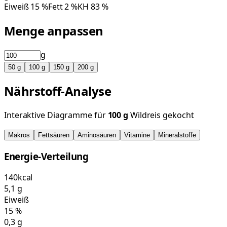
Eiweiß
15
%
Fett
2
%
KH
83
%
Menge anpassen
g
50
g
100
g
150
g
200
g
Nährstoff-Analyse
Interaktive Diagramme für
100
g
Wildreis gekocht
Makros
Fettsäuren
Aminosäuren
Vitamine
Mineralstoffe
Energie-Verteilung
140
kcal
5,1
g
Eiweiß
15
%
0,3
g