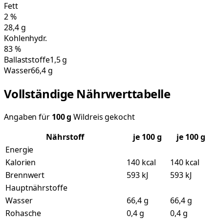
Fett
2
%
28,4
g
Kohlenhydr.
83
%
Ballaststoffe
1,5 g
Wasser
66,4 g
Vollständige Nährwerttabelle
Angaben für
100
g
Wildreis gekocht
Nährstoff
je
100
g
je 100 g
Energie
Kalorien
140 kcal
140 kcal
Brennwert
593 kJ
593 kJ
Hauptnährstoffe
Wasser
66,4 g
66,4 g
Rohasche
0,4 g
0,4 g