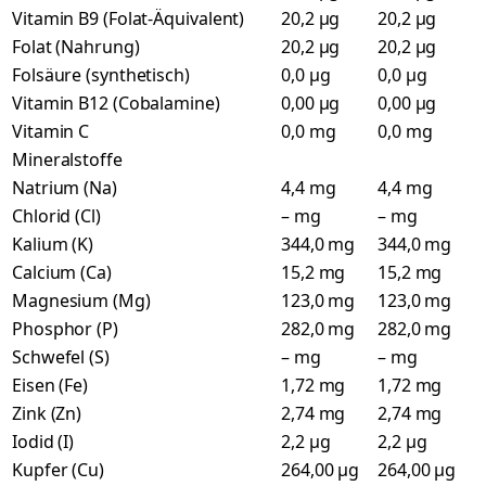
Vitamin B9 (Folat-Äquivalent)
20,2 µg
20,2 µg
Folat (Nahrung)
20,2 µg
20,2 µg
Folsäure (synthetisch)
0,0 µg
0,0 µg
Vitamin B12 (Cobalamine)
0,00 µg
0,00 µg
Vitamin C
0,0 mg
0,0 mg
Mineralstoffe
Natrium (Na)
4,4 mg
4,4 mg
Chlorid (Cl)
– mg
– mg
Kalium (K)
344,0 mg
344,0 mg
Calcium (Ca)
15,2 mg
15,2 mg
Magnesium (Mg)
123,0 mg
123,0 mg
Phosphor (P)
282,0 mg
282,0 mg
Schwefel (S)
– mg
– mg
Eisen (Fe)
1,72 mg
1,72 mg
Zink (Zn)
2,74 mg
2,74 mg
Iodid (I)
2,2 µg
2,2 µg
Kupfer (Cu)
264,00 µg
264,00 µg