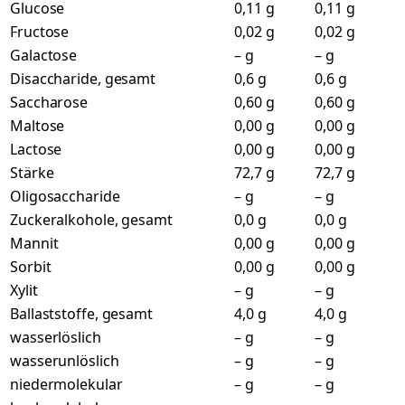
Glucose
0,11 g
0,11 g
Fructose
0,02 g
0,02 g
Galactose
– g
– g
Disaccharide, gesamt
0,6 g
0,6 g
Saccharose
0,60 g
0,60 g
Maltose
0,00 g
0,00 g
Lactose
0,00 g
0,00 g
Stärke
72,7 g
72,7 g
Oligosaccharide
– g
– g
Zuckeralkohole, gesamt
0,0 g
0,0 g
Mannit
0,00 g
0,00 g
Sorbit
0,00 g
0,00 g
Xylit
– g
– g
Ballaststoffe, gesamt
4,0 g
4,0 g
wasserlöslich
– g
– g
wasserunlöslich
– g
– g
niedermolekular
– g
– g