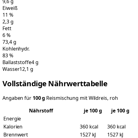
9,6
g
Eiweiß
11
%
2,3
g
Fett
6
%
73,4
g
Kohlenhydr.
83
%
Ballaststoffe
4 g
Wasser
12,1 g
Vollständige Nährwerttabelle
Angaben für
100
g
Reismischung mit Wildreis, roh
Nährstoff
je
100
g
je 100 g
Energie
Kalorien
360 kcal
360 kcal
Brennwert
1527 kJ
1527 kJ