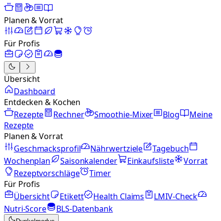
Planen & Vorrat
Für Profis
Übersicht
Dashboard
Entdecken & Kochen
Rezepte
Rechner
Smoothie-Mixer
Blog
Meine
Rezepte
Planen & Vorrat
Geschmacksprofil
Nährwertziele
Tagebuch
Wochenplan
Saisonkalender
Einkaufsliste
Vorrat
Rezeptvorschläge
Timer
Für Profis
Übersicht
Etikett
Health Claims
LMIV-Check
Nutri-Score
BLS-Datenbank