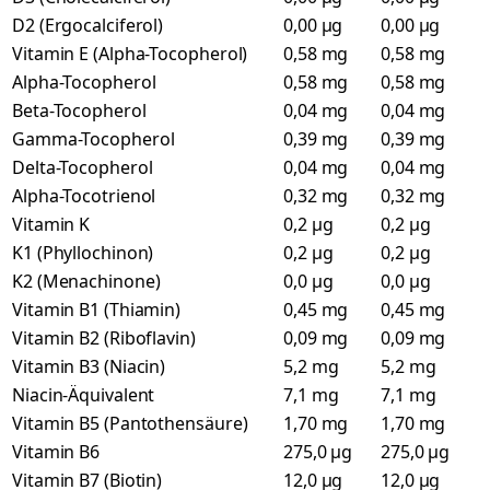
D2 (Ergocalciferol)
0,00 µg
0,00 µg
Vitamin E (Alpha-Tocopherol)
0,58 mg
0,58 mg
Alpha-Tocopherol
0,58 mg
0,58 mg
Beta-Tocopherol
0,04 mg
0,04 mg
Gamma-Tocopherol
0,39 mg
0,39 mg
Delta-Tocopherol
0,04 mg
0,04 mg
Alpha-Tocotrienol
0,32 mg
0,32 mg
Vitamin K
0,2 µg
0,2 µg
K1 (Phyllochinon)
0,2 µg
0,2 µg
K2 (Menachinone)
0,0 µg
0,0 µg
Vitamin B1 (Thiamin)
0,45 mg
0,45 mg
Vitamin B2 (Riboflavin)
0,09 mg
0,09 mg
Vitamin B3 (Niacin)
5,2 mg
5,2 mg
Niacin-Äquivalent
7,1 mg
7,1 mg
Vitamin B5 (Pantothensäure)
1,70 mg
1,70 mg
Vitamin B6
275,0 µg
275,0 µg
Vitamin B7 (Biotin)
12,0 µg
12,0 µg