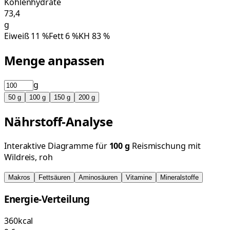
Kohlenhydrate
73,4
g
Eiweiß
11
%
Fett
6
%
KH
83
%
Menge anpassen
g
50
g
100
g
150
g
200
g
Nährstoff-Analyse
Interaktive Diagramme für
100
g
Reismischung mit
Wildreis, roh
Makros
Fettsäuren
Aminosäuren
Vitamine
Mineralstoffe
Energie-Verteilung
360
kcal