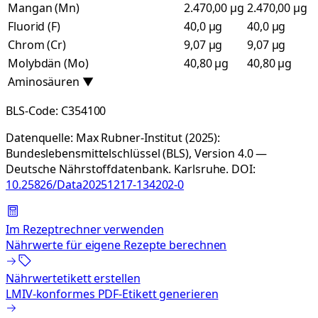
Mangan (Mn)
2.470,00 µg
2.470,00 µg
Fluorid (F)
40,0 µg
40,0 µg
Chrom (Cr)
9,07 µg
9,07 µg
Molybdän (Mo)
40,80 µg
40,80 µg
Aminosäuren
▼
BLS-Code:
C354100
Datenquelle:
Max Rubner-Institut (2025):
Bundeslebensmittelschlüssel (BLS), Version 4.0 —
Deutsche Nährstoffdatenbank. Karlsruhe.
DOI:
10.25826/Data20251217-134202-0
Im Rezeptrechner verwenden
Nährwerte für eigene Rezepte berechnen
Nährwertetikett erstellen
LMIV-konformes PDF-Etikett generieren