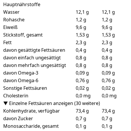
Hauptnährstoffe
Wasser
12,1 g
12,1 g
Rohasche
1,2 g
1,2 g
Eiweiß
9,6 g
9,6 g
Stickstoff, gesamt
1,53 g
1,53 g
Fett
2,3 g
2,3 g
davon gesättigte Fettsäuren
0,4 g
0,4 g
davon einfach ungesättigt
0,8 g
0,8 g
davon mehrfach ungesättigt
0,8 g
0,8 g
davon Omega-3
0,09 g
0,09 g
davon Omega-6
0,76 g
0,76 g
Sonstige Fettsäuren
0,02 g
0,02 g
Cholesterin
0,0 mg
0,0 mg
▼ Einzelne Fettsäuren anzeigen (30 weitere)
Kohlenhydrate, verfügbar
73,4 g
73,4 g
davon Zucker
0,7 g
0,7 g
Monosaccharide, gesamt
0,1 g
0,1 g