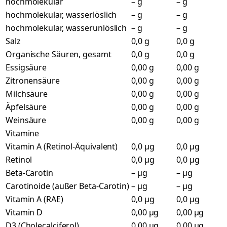
hochmolekular
– g
– g
hochmolekular, wasserlöslich
– g
– g
hochmolekular, wasserunlöslich
– g
– g
Salz
0,0 g
0,0 g
Organische Säuren, gesamt
0,0 g
0,0 g
Essigsäure
0,00 g
0,00 g
Zitronensäure
0,00 g
0,00 g
Milchsäure
0,00 g
0,00 g
Äpfelsäure
0,00 g
0,00 g
Weinsäure
0,00 g
0,00 g
Vitamine
Vitamin A (Retinol-Äquivalent)
0,0 µg
0,0 µg
Retinol
0,0 µg
0,0 µg
Beta-Carotin
– µg
– µg
Carotinoide (außer Beta-Carotin)
– µg
– µg
Vitamin A (RAE)
0,0 µg
0,0 µg
Vitamin D
0,00 µg
0,00 µg
D3 (Cholecalciferol)
0,00 µg
0,00 µg