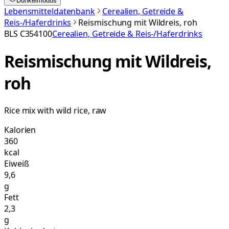
Dunkelmodus
Lebensmitteldatenbank
Cerealien, Getreide &
Reis-/Haferdrinks
Reismischung mit Wildreis, roh
BLS
C354100
Cerealien, Getreide & Reis-/Haferdrinks
Reismischung mit Wildreis,
roh
Rice mix with wild rice, raw
Kalorien
360
kcal
Eiweiß
9,6
g
Fett
2,3
g