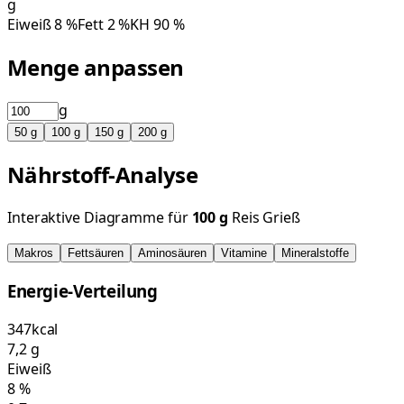
g
Eiweiß
8
%
Fett
2
%
KH
90
%
Menge anpassen
g
50
g
100
g
150
g
200
g
Nährstoff-Analyse
Interaktive Diagramme für
100
g
Reis Grieß
Makros
Fettsäuren
Aminosäuren
Vitamine
Mineralstoffe
Energie-Verteilung
347
kcal
7,2
g
Eiweiß
8
%