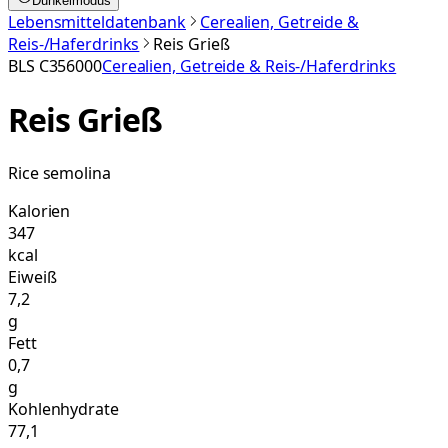
Dunkelmodus
Lebensmitteldatenbank
Cerealien, Getreide &
Reis-/Haferdrinks
Reis Grieß
BLS
C356000
Cerealien, Getreide & Reis-/Haferdrinks
Reis Grieß
Rice semolina
Kalorien
347
kcal
Eiweiß
7,2
g
Fett
0,7
g
Kohlenhydrate
77,1