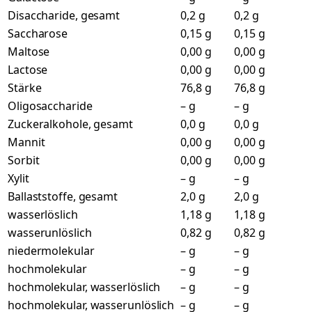
Disaccharide, gesamt
0,2 g
0,2 g
Saccharose
0,15 g
0,15 g
Maltose
0,00 g
0,00 g
Lactose
0,00 g
0,00 g
Stärke
76,8 g
76,8 g
Oligosaccharide
– g
– g
Zuckeralkohole, gesamt
0,0 g
0,0 g
Mannit
0,00 g
0,00 g
Sorbit
0,00 g
0,00 g
Xylit
– g
– g
Ballaststoffe, gesamt
2,0 g
2,0 g
wasserlöslich
1,18 g
1,18 g
wasserunlöslich
0,82 g
0,82 g
niedermolekular
– g
– g
hochmolekular
– g
– g
hochmolekular, wasserlöslich
– g
– g
hochmolekular, wasserunlöslich
– g
– g