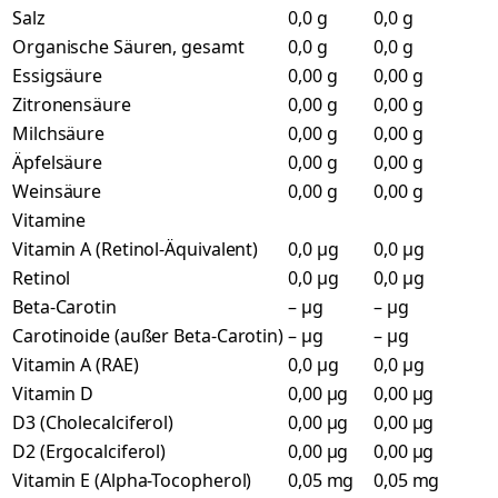
Salz
0,0 g
0,0 g
Organische Säuren, gesamt
0,0 g
0,0 g
Essigsäure
0,00 g
0,00 g
Zitronensäure
0,00 g
0,00 g
Milchsäure
0,00 g
0,00 g
Äpfelsäure
0,00 g
0,00 g
Weinsäure
0,00 g
0,00 g
Vitamine
Vitamin A (Retinol-Äquivalent)
0,0 µg
0,0 µg
Retinol
0,0 µg
0,0 µg
Beta-Carotin
– µg
– µg
Carotinoide (außer Beta-Carotin)
– µg
– µg
Vitamin A (RAE)
0,0 µg
0,0 µg
Vitamin D
0,00 µg
0,00 µg
D3 (Cholecalciferol)
0,00 µg
0,00 µg
D2 (Ergocalciferol)
0,00 µg
0,00 µg
Vitamin E (Alpha-Tocopherol)
0,05 mg
0,05 mg