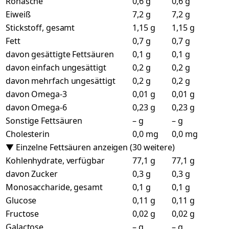
Rohasche
0,6 g
0,6 g
Eiweiß
7,2 g
7,2 g
Stickstoff, gesamt
1,15 g
1,15 g
Fett
0,7 g
0,7 g
davon gesättigte Fettsäuren
0,1 g
0,1 g
davon einfach ungesättigt
0,2 g
0,2 g
davon mehrfach ungesättigt
0,2 g
0,2 g
davon Omega-3
0,01 g
0,01 g
davon Omega-6
0,23 g
0,23 g
Sonstige Fettsäuren
– g
– g
Cholesterin
0,0 mg
0,0 mg
▼ Einzelne Fettsäuren anzeigen (30 weitere)
Kohlenhydrate, verfügbar
77,1 g
77,1 g
davon Zucker
0,3 g
0,3 g
Monosaccharide, gesamt
0,1 g
0,1 g
Glucose
0,11 g
0,11 g
Fructose
0,02 g
0,02 g
Galactose
– g
– g