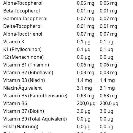
Alpha-Tocopherol
0,05 mg
0,05 mg
Beta-Tocopherol
0,01 mg
0,01 mg
Gamma-Tocopherol
0,07 mg
0,07 mg
Delta-Tocopherol
0,01 mg
0,01 mg
Alpha-Tocotrienol
0,07 mg
0,07 mg
Vitamin K
0,1 µg
0,1 µg
K1 (Phyllochinon)
0,1 µg
0,1 µg
K2 (Menachinone)
0,0 µg
0,0 µg
Vitamin B1 (Thiamin)
0,06 mg
0,06 mg
Vitamin B2 (Riboflavin)
0,03 mg
0,03 mg
Vitamin B3 (Niacin)
1,4 mg
1,4 mg
Niacin-Äquivalent
3,1 mg
3,1 mg
Vitamin B5 (Pantothensäure)
0,63 mg
0,63 mg
Vitamin B6
200,0 µg
200,0 µg
Vitamin B7 (Biotin)
3,0 µg
3,0 µg
Vitamin B9 (Folat-Äquivalent)
0,0 µg
0,0 µg
Folat (Nahrung)
0,0 µg
0,0 µg