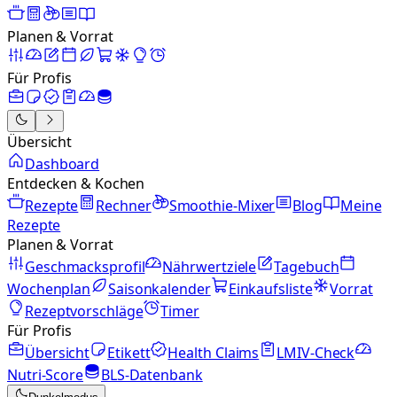
Planen & Vorrat
Für Profis
Übersicht
Dashboard
Entdecken & Kochen
Rezepte
Rechner
Smoothie-Mixer
Blog
Meine
Rezepte
Planen & Vorrat
Geschmacksprofil
Nährwertziele
Tagebuch
Wochenplan
Saisonkalender
Einkaufsliste
Vorrat
Rezeptvorschläge
Timer
Für Profis
Übersicht
Etikett
Health Claims
LMIV-Check
Nutri-Score
BLS-Datenbank