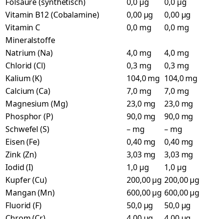
Folsäure (synthetisch)
0,0 µg
0,0 µg
Vitamin B12 (Cobalamine)
0,00 µg
0,00 µg
Vitamin C
0,0 mg
0,0 mg
Mineralstoffe
Natrium (Na)
4,0 mg
4,0 mg
Chlorid (Cl)
0,3 mg
0,3 mg
Kalium (K)
104,0 mg
104,0 mg
Calcium (Ca)
7,0 mg
7,0 mg
Magnesium (Mg)
23,0 mg
23,0 mg
Phosphor (P)
90,0 mg
90,0 mg
Schwefel (S)
– mg
– mg
Eisen (Fe)
0,40 mg
0,40 mg
Zink (Zn)
3,03 mg
3,03 mg
Iodid (I)
1,0 µg
1,0 µg
Kupfer (Cu)
200,00 µg
200,00 µg
Mangan (Mn)
600,00 µg
600,00 µg
Fluorid (F)
50,0 µg
50,0 µg
Chrom (Cr)
4,00 µg
4,00 µg