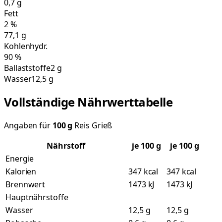
0,7
g
Fett
2
%
77,1
g
Kohlenhydr.
90
%
Ballaststoffe
2 g
Wasser
12,5 g
Vollständige Nährwerttabelle
Angaben für
100
g
Reis Grieß
Nährstoff
je
100
g
je 100 g
Energie
Kalorien
347 kcal
347 kcal
Brennwert
1473 kJ
1473 kJ
Hauptnährstoffe
Wasser
12,5 g
12,5 g