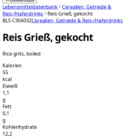
Dunkelmodus
Lebensmitteldatenbank
Cerealien, Getreide &
Reis-/Haferdrinks
Reis Grieß, gekocht
BLS
C356032
Cerealien, Getreide & Reis-/Haferdrinks
Reis Grieß, gekocht
Rice grits, boiled
Kalorien
55
kcal
Eiweiß
1,1
g
Fett
0,1
g
Kohlenhydrate
12,2