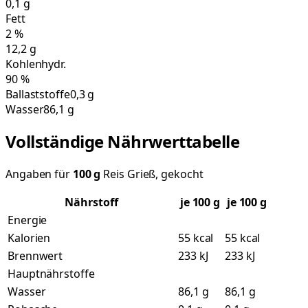
0,1
g
Fett
2
%
12,2
g
Kohlenhydr.
90
%
Ballaststoffe
0,3 g
Wasser
86,1 g
Vollständige Nährwerttabelle
Angaben für
100
g
Reis Grieß, gekocht
Nährstoff
je
100
g
je 100 g
Energie
Kalorien
55 kcal
55 kcal
Brennwert
233 kJ
233 kJ
Hauptnährstoffe
Wasser
86,1 g
86,1 g