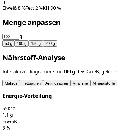
g
Eiweiß
8
%
Fett
2
%
KH
90
%
Menge anpassen
g
50
g
100
g
150
g
200
g
Nährstoff-Analyse
Interaktive Diagramme für
100
g
Reis Grieß, gekocht
Makros
Fettsäuren
Aminosäuren
Vitamine
Mineralstoffe
Energie-Verteilung
55
kcal
1,1
g
Eiweiß
8
%