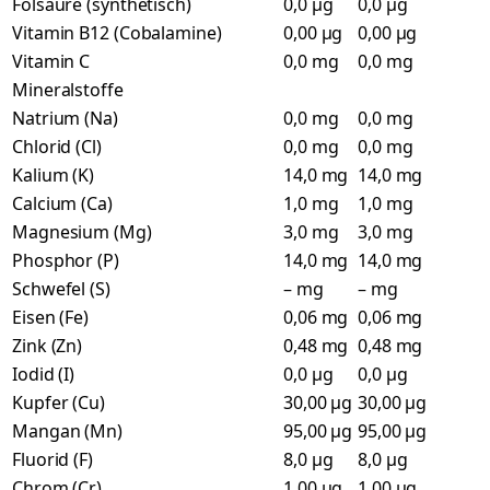
Folsäure (synthetisch)
0,0 µg
0,0 µg
Vitamin B12 (Cobalamine)
0,00 µg
0,00 µg
Vitamin C
0,0 mg
0,0 mg
Mineralstoffe
Natrium (Na)
0,0 mg
0,0 mg
Chlorid (Cl)
0,0 mg
0,0 mg
Kalium (K)
14,0 mg
14,0 mg
Calcium (Ca)
1,0 mg
1,0 mg
Magnesium (Mg)
3,0 mg
3,0 mg
Phosphor (P)
14,0 mg
14,0 mg
Schwefel (S)
– mg
– mg
Eisen (Fe)
0,06 mg
0,06 mg
Zink (Zn)
0,48 mg
0,48 mg
Iodid (I)
0,0 µg
0,0 µg
Kupfer (Cu)
30,00 µg
30,00 µg
Mangan (Mn)
95,00 µg
95,00 µg
Fluorid (F)
8,0 µg
8,0 µg
Chrom (Cr)
1,00 µg
1,00 µg