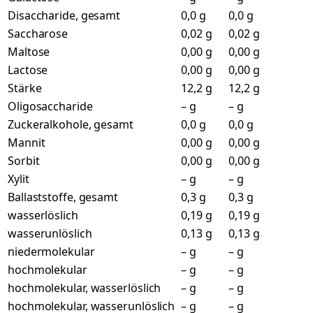
Disaccharide, gesamt
0,0 g
0,0 g
Saccharose
0,02 g
0,02 g
Maltose
0,00 g
0,00 g
Lactose
0,00 g
0,00 g
Stärke
12,2 g
12,2 g
Oligosaccharide
– g
– g
Zuckeralkohole, gesamt
0,0 g
0,0 g
Mannit
0,00 g
0,00 g
Sorbit
0,00 g
0,00 g
Xylit
– g
– g
Ballaststoffe, gesamt
0,3 g
0,3 g
wasserlöslich
0,19 g
0,19 g
wasserunlöslich
0,13 g
0,13 g
niedermolekular
– g
– g
hochmolekular
– g
– g
hochmolekular, wasserlöslich
– g
– g
hochmolekular, wasserunlöslich
– g
– g