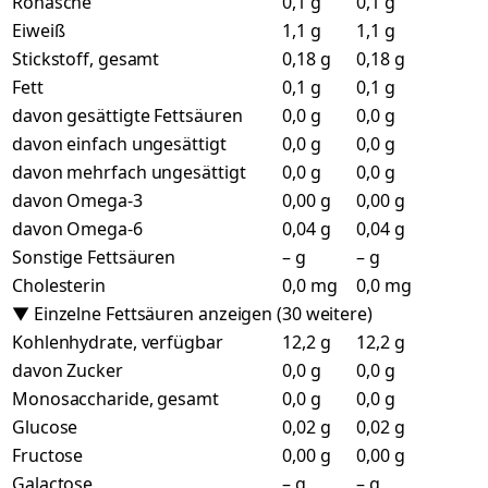
Rohasche
0,1 g
0,1 g
Eiweiß
1,1 g
1,1 g
Stickstoff, gesamt
0,18 g
0,18 g
Fett
0,1 g
0,1 g
davon gesättigte Fettsäuren
0,0 g
0,0 g
davon einfach ungesättigt
0,0 g
0,0 g
davon mehrfach ungesättigt
0,0 g
0,0 g
davon Omega-3
0,00 g
0,00 g
davon Omega-6
0,04 g
0,04 g
Sonstige Fettsäuren
– g
– g
Cholesterin
0,0 mg
0,0 mg
▼ Einzelne Fettsäuren anzeigen (30 weitere)
Kohlenhydrate, verfügbar
12,2 g
12,2 g
davon Zucker
0,0 g
0,0 g
Monosaccharide, gesamt
0,0 g
0,0 g
Glucose
0,02 g
0,02 g
Fructose
0,00 g
0,00 g
Galactose
– g
– g