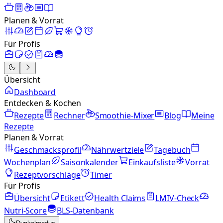
Planen & Vorrat
Für Profis
Übersicht
Dashboard
Entdecken & Kochen
Rezepte
Rechner
Smoothie-Mixer
Blog
Meine
Rezepte
Planen & Vorrat
Geschmacksprofil
Nährwertziele
Tagebuch
Wochenplan
Saisonkalender
Einkaufsliste
Vorrat
Rezeptvorschläge
Timer
Für Profis
Übersicht
Etikett
Health Claims
LMIV-Check
Nutri-Score
BLS-Datenbank