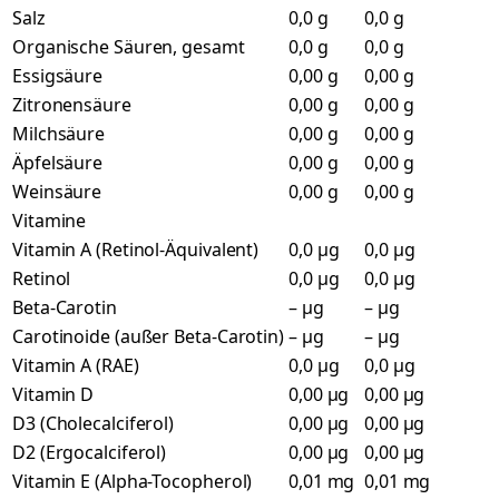
Salz
0,0 g
0,0 g
Organische Säuren, gesamt
0,0 g
0,0 g
Essigsäure
0,00 g
0,00 g
Zitronensäure
0,00 g
0,00 g
Milchsäure
0,00 g
0,00 g
Äpfelsäure
0,00 g
0,00 g
Weinsäure
0,00 g
0,00 g
Vitamine
Vitamin A (Retinol-Äquivalent)
0,0 µg
0,0 µg
Retinol
0,0 µg
0,0 µg
Beta-Carotin
– µg
– µg
Carotinoide (außer Beta-Carotin)
– µg
– µg
Vitamin A (RAE)
0,0 µg
0,0 µg
Vitamin D
0,00 µg
0,00 µg
D3 (Cholecalciferol)
0,00 µg
0,00 µg
D2 (Ergocalciferol)
0,00 µg
0,00 µg
Vitamin E (Alpha-Tocopherol)
0,01 mg
0,01 mg