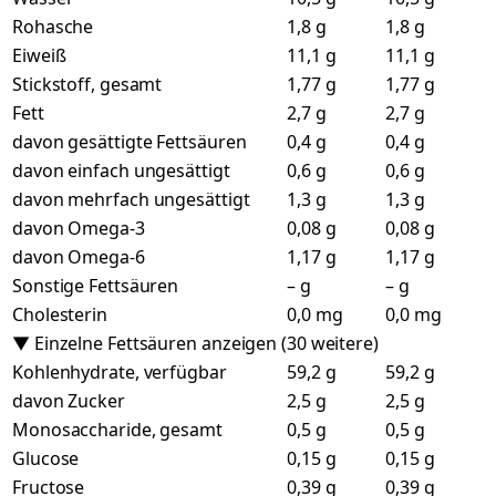
Rohasche
1,8 g
1,8 g
Eiweiß
11,1 g
11,1 g
Stickstoff, gesamt
1,77 g
1,77 g
Fett
2,7 g
2,7 g
davon gesättigte Fettsäuren
0,4 g
0,4 g
davon einfach ungesättigt
0,6 g
0,6 g
davon mehrfach ungesättigt
1,3 g
1,3 g
davon Omega-3
0,08 g
0,08 g
davon Omega-6
1,17 g
1,17 g
Sonstige Fettsäuren
– g
– g
Cholesterin
0,0 mg
0,0 mg
▼ Einzelne Fettsäuren anzeigen (30 weitere)
Kohlenhydrate, verfügbar
59,2 g
59,2 g
davon Zucker
2,5 g
2,5 g
Monosaccharide, gesamt
0,5 g
0,5 g
Glucose
0,15 g
0,15 g
Fructose
0,39 g
0,39 g