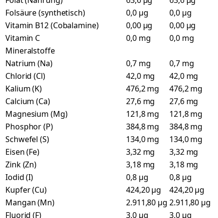
Folat (Nahrung)
63,6 µg
63,6 µg
Folsäure (synthetisch)
0,0 µg
0,0 µg
Vitamin B12 (Cobalamine)
0,00 µg
0,00 µg
Vitamin C
0,0 mg
0,0 mg
Mineralstoffe
Natrium (Na)
0,7 mg
0,7 mg
Chlorid (Cl)
42,0 mg
42,0 mg
Kalium (K)
476,2 mg
476,2 mg
Calcium (Ca)
27,6 mg
27,6 mg
Magnesium (Mg)
121,8 mg
121,8 mg
Phosphor (P)
384,8 mg
384,8 mg
Schwefel (S)
134,0 mg
134,0 mg
Eisen (Fe)
3,32 mg
3,32 mg
Zink (Zn)
3,18 mg
3,18 mg
Iodid (I)
0,8 µg
0,8 µg
Kupfer (Cu)
424,20 µg
424,20 µg
Mangan (Mn)
2.911,80 µg
2.911,80 µg
Fluorid (F)
3,0 µg
3,0 µg