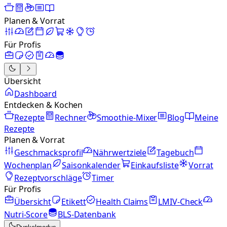
Planen & Vorrat
Für Profis
Übersicht
Dashboard
Entdecken & Kochen
Rezepte
Rechner
Smoothie-Mixer
Blog
Meine
Rezepte
Planen & Vorrat
Geschmacksprofil
Nährwertziele
Tagebuch
Wochenplan
Saisonkalender
Einkaufsliste
Vorrat
Rezeptvorschläge
Timer
Für Profis
Übersicht
Etikett
Health Claims
LMIV-Check
Nutri-Score
BLS-Datenbank