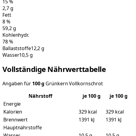
15
%
2,7
g
Fett
8
%
59,2
g
Kohlenhydr.
78
%
Ballaststoffe
12,2 g
Wasser
10,5 g
Vollständige Nährwerttabelle
Angaben für
100
g
Grünkern Vollkornschrot
Nährstoff
je
100
g
je 100 g
Energie
Kalorien
329 kcal
329 kcal
Brennwert
1391 kJ
1391 kJ
Hauptnährstoffe
Wasser
10,5 g
10,5 g