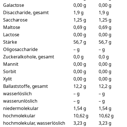
Galactose
0,00 g
0,00 g
Disaccharide, gesamt
1,9 g
1,9 g
Saccharose
1,25 g
1,25 g
Maltose
0,69 g
0,69 g
Lactose
0,00 g
0,00 g
Stärke
56,7 g
56,7 g
Oligosaccharide
– g
– g
Zuckeralkohole, gesamt
0,0 g
0,0 g
Mannit
0,00 g
0,00 g
Sorbit
0,00 g
0,00 g
Xylit
0,00 g
0,00 g
Ballaststoffe, gesamt
12,2 g
12,2 g
wasserlöslich
– g
– g
wasserunlöslich
– g
– g
niedermolekular
1,54 g
1,54 g
hochmolekular
10,62 g
10,62 g
hochmolekular, wasserlöslich
3,23 g
3,23 g