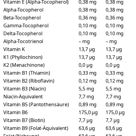
Vitamin E (Alpha-Tocopherol)
0,38 mg
0,38 mg
Alpha-Tocopherol
0,38 mg
0,38 mg
Beta-Tocopherol
0,36 mg
0,36 mg
Gamma-Tocopherol
0,10 mg
0,10 mg
Delta-Tocopherol
0,10 mg
0,10 mg
Alpha-Tocotrienol
– mg
– mg
Vitamin K
13,7 µg
13,7 µg
K1 (Phyllochinon)
13,7 µg
13,7 µg
K2 (Menachinone)
0,0 µg
0,0 µg
Vitamin B1 (Thiamin)
0,33 mg
0,33 mg
Vitamin B2 (Riboflavin)
0,12 mg
0,12 mg
Vitamin B3 (Niacin)
5,5 mg
5,5 mg
Niacin-Äquivalent
7,7 mg
7,7 mg
Vitamin B5 (Pantothensäure)
0,89 mg
0,89 mg
Vitamin B6
175,0 µg
175,0 µg
Vitamin B7 (Biotin)
7,7 µg
7,7 µg
Vitamin B9 (Folat-Äquivalent)
63,6 µg
63,6 µg