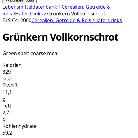
Dunkelmodus
Lebensmitteldatenbank
Cerealien, Getreide &
Reis-/Haferdrinks
Grünkern Vollkornschrot
BLS
C412000
Cerealien, Getreide & Reis-/Haferdrinks
Grünkern Vollkornschrot
Green spelt coarse meal
Kalorien
329
kcal
Eiweiß
11,1
g
Fett
2,7
g
Kohlenhydrate
59,2