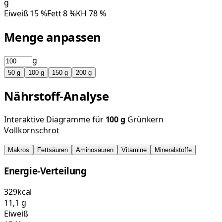
g
Eiweiß
15
%
Fett
8
%
KH
78
%
Menge anpassen
g
50
g
100
g
150
g
200
g
Nährstoff-Analyse
Interaktive Diagramme für
100
g
Grünkern
Vollkornschrot
Makros
Fettsäuren
Aminosäuren
Vitamine
Mineralstoffe
Energie-Verteilung
329
kcal
11,1
g
Eiweiß