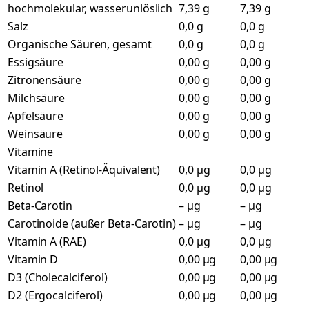
hochmolekular, wasserunlöslich
7,39 g
7,39 g
Salz
0,0 g
0,0 g
Organische Säuren, gesamt
0,0 g
0,0 g
Essigsäure
0,00 g
0,00 g
Zitronensäure
0,00 g
0,00 g
Milchsäure
0,00 g
0,00 g
Äpfelsäure
0,00 g
0,00 g
Weinsäure
0,00 g
0,00 g
Vitamine
Vitamin A (Retinol-Äquivalent)
0,0 µg
0,0 µg
Retinol
0,0 µg
0,0 µg
Beta-Carotin
– µg
– µg
Carotinoide (außer Beta-Carotin)
– µg
– µg
Vitamin A (RAE)
0,0 µg
0,0 µg
Vitamin D
0,00 µg
0,00 µg
D3 (Cholecalciferol)
0,00 µg
0,00 µg
D2 (Ergocalciferol)
0,00 µg
0,00 µg