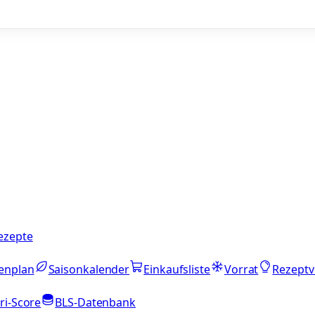
ezepte
enplan
Saisonkalender
Einkaufsliste
Vorrat
Rezeptv
ri-Score
BLS-Datenbank