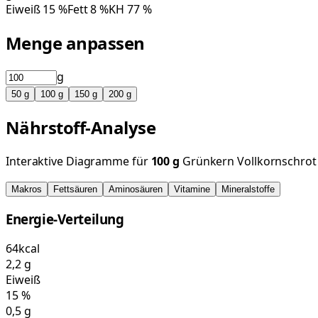
Eiweiß
15
%
Fett
8
%
KH
77
%
Menge anpassen
g
50
g
100
g
150
g
200
g
Nährstoff-Analyse
Interaktive Diagramme für
100
g
Grünkern Vollkornschrot 
Makros
Fettsäuren
Aminosäuren
Vitamine
Mineralstoffe
Energie-Verteilung
64
kcal
2,2
g
Eiweiß
15
%
0,5
g