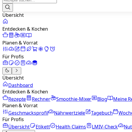
Übersicht
Entdecken & Kochen
Planen & Vorrat
Für Profis
Übersicht
Dashboard
Entdecken & Kochen
Rezepte
Rechner
Smoothie-Mixer
Blog
Meine R
Planen & Vorrat
Geschmacksprofil
Nährwertziele
Tagebuch
Woch
Für Profis
Übersicht
Etikett
Health Claims
LMIV-Check
Nut