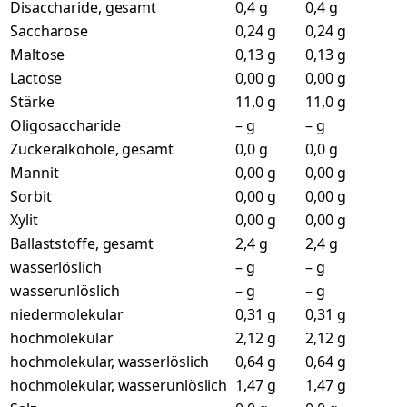
Disaccharide, gesamt
0,4 g
0,4 g
Saccharose
0,24 g
0,24 g
Maltose
0,13 g
0,13 g
Lactose
0,00 g
0,00 g
Stärke
11,0 g
11,0 g
Oligosaccharide
– g
– g
Zuckeralkohole, gesamt
0,0 g
0,0 g
Mannit
0,00 g
0,00 g
Sorbit
0,00 g
0,00 g
Xylit
0,00 g
0,00 g
Ballaststoffe, gesamt
2,4 g
2,4 g
wasserlöslich
– g
– g
wasserunlöslich
– g
– g
niedermolekular
0,31 g
0,31 g
hochmolekular
2,12 g
2,12 g
hochmolekular, wasserlöslich
0,64 g
0,64 g
hochmolekular, wasserunlöslich
1,47 g
1,47 g