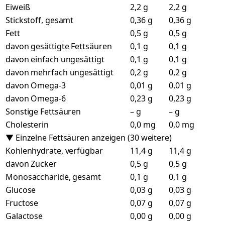
Eiweiß
2,2 g
2,2 g
Stickstoff, gesamt
0,36 g
0,36 g
Fett
0,5 g
0,5 g
davon gesättigte Fettsäuren
0,1 g
0,1 g
davon einfach ungesättigt
0,1 g
0,1 g
davon mehrfach ungesättigt
0,2 g
0,2 g
davon Omega-3
0,01 g
0,01 g
davon Omega-6
0,23 g
0,23 g
Sonstige Fettsäuren
– g
– g
Cholesterin
0,0 mg
0,0 mg
▼ Einzelne Fettsäuren anzeigen (30 weitere)
Kohlenhydrate, verfügbar
11,4 g
11,4 g
davon Zucker
0,5 g
0,5 g
Monosaccharide, gesamt
0,1 g
0,1 g
Glucose
0,03 g
0,03 g
Fructose
0,07 g
0,07 g
Galactose
0,00 g
0,00 g