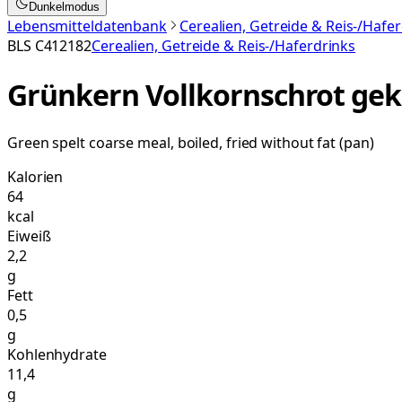
Dunkelmodus
Lebensmitteldatenbank
Cerealien, Getreide & Reis-/Hafe
BLS
C412182
Cerealien, Getreide & Reis-/Haferdrinks
Grünkern Vollkornschrot gek
Green spelt coarse meal, boiled, fried without fat (pan)
Kalorien
64
kcal
Eiweiß
2,2
g
Fett
0,5
g
Kohlenhydrate
11,4
g