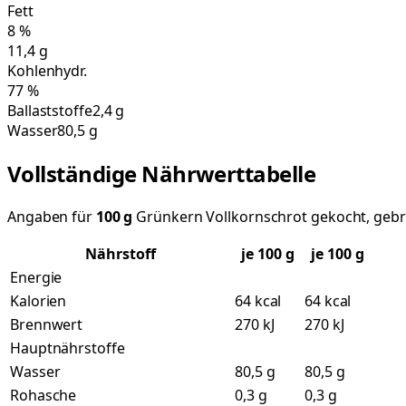
Fett
8
%
11,4
g
Kohlenhydr.
77
%
Ballaststoffe
2,4 g
Wasser
80,5 g
Vollständige Nährwerttabelle
Angaben für
100
g
Grünkern Vollkornschrot gekocht, gebr
Nährstoff
je
100
g
je 100 g
Energie
Kalorien
64 kcal
64 kcal
Brennwert
270 kJ
270 kJ
Hauptnährstoffe
Wasser
80,5 g
80,5 g
Rohasche
0,3 g
0,3 g