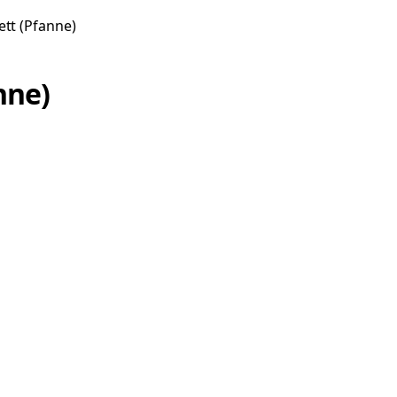
tt (Pfanne)
nne)