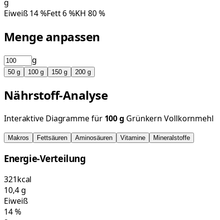
g
Eiweiß
14
%
Fett
6
%
KH
80
%
Menge anpassen
g
50
g
100
g
150
g
200
g
Nährstoff-Analyse
Interaktive Diagramme für
100
g
Grünkern Vollkornmehl
Makros
Fettsäuren
Aminosäuren
Vitamine
Mineralstoffe
Energie-Verteilung
321
kcal
10,4
g
Eiweiß
14
%