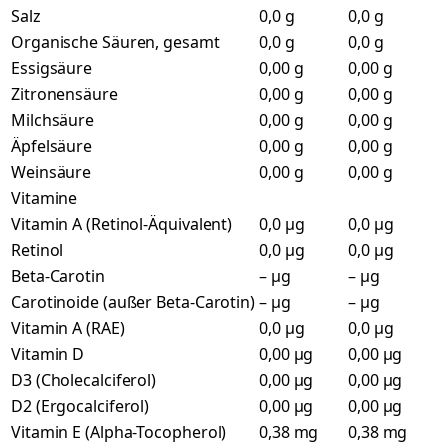
Salz
0,0 g
0,0 g
Organische Säuren, gesamt
0,0 g
0,0 g
Essigsäure
0,00 g
0,00 g
Zitronensäure
0,00 g
0,00 g
Milchsäure
0,00 g
0,00 g
Äpfelsäure
0,00 g
0,00 g
Weinsäure
0,00 g
0,00 g
Vitamine
Vitamin A (Retinol-Äquivalent)
0,0 µg
0,0 µg
Retinol
0,0 µg
0,0 µg
Beta-Carotin
– µg
– µg
Carotinoide (außer Beta-Carotin)
– µg
– µg
Vitamin A (RAE)
0,0 µg
0,0 µg
Vitamin D
0,00 µg
0,00 µg
D3 (Cholecalciferol)
0,00 µg
0,00 µg
D2 (Ergocalciferol)
0,00 µg
0,00 µg
Vitamin E (Alpha-Tocopherol)
0,38 mg
0,38 mg