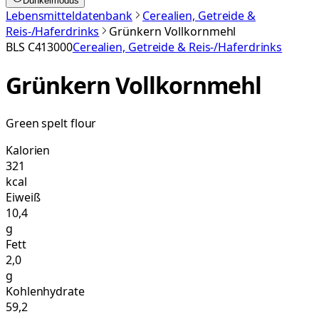
Dunkelmodus
Lebensmitteldatenbank
Cerealien, Getreide &
Reis-/Haferdrinks
Grünkern Vollkornmehl
BLS
C413000
Cerealien, Getreide & Reis-/Haferdrinks
Grünkern Vollkornmehl
Green spelt flour
Kalorien
321
kcal
Eiweiß
10,4
g
Fett
2,0
g
Kohlenhydrate
59,2