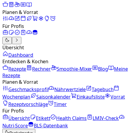
Planen & Vorrat
Für Profis
Übersicht
Dashboard
Entdecken & Kochen
Rezepte
Rechner
Smoothie-Mixer
Blog
Meine
Rezepte
Planen & Vorrat
Geschmacksprofil
Nährwertziele
Tagebuch
Wochenplan
Saisonkalender
Einkaufsliste
Vorrat
Rezeptvorschläge
Timer
Für Profis
Übersicht
Etikett
Health Claims
LMIV-Check
Nutri-Score
BLS-Datenbank