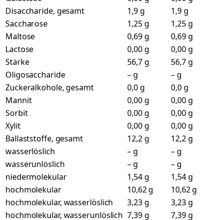
Disaccharide, gesamt
1,9 g
1,9 g
Saccharose
1,25 g
1,25 g
Maltose
0,69 g
0,69 g
Lactose
0,00 g
0,00 g
Stärke
56,7 g
56,7 g
Oligosaccharide
– g
– g
Zuckeralkohole, gesamt
0,0 g
0,0 g
Mannit
0,00 g
0,00 g
Sorbit
0,00 g
0,00 g
Xylit
0,00 g
0,00 g
Ballaststoffe, gesamt
12,2 g
12,2 g
wasserlöslich
– g
– g
wasserunlöslich
– g
– g
niedermolekular
1,54 g
1,54 g
hochmolekular
10,62 g
10,62 g
hochmolekular, wasserlöslich
3,23 g
3,23 g
hochmolekular, wasserunlöslich
7,39 g
7,39 g