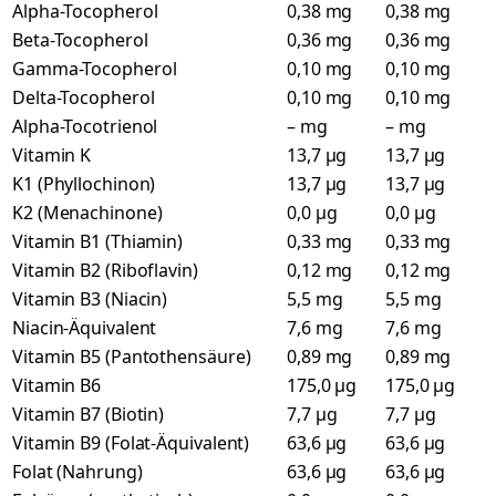
Alpha-Tocopherol
0,38 mg
0,38 mg
Beta-Tocopherol
0,36 mg
0,36 mg
Gamma-Tocopherol
0,10 mg
0,10 mg
Delta-Tocopherol
0,10 mg
0,10 mg
Alpha-Tocotrienol
– mg
– mg
Vitamin K
13,7 µg
13,7 µg
K1 (Phyllochinon)
13,7 µg
13,7 µg
K2 (Menachinone)
0,0 µg
0,0 µg
Vitamin B1 (Thiamin)
0,33 mg
0,33 mg
Vitamin B2 (Riboflavin)
0,12 mg
0,12 mg
Vitamin B3 (Niacin)
5,5 mg
5,5 mg
Niacin-Äquivalent
7,6 mg
7,6 mg
Vitamin B5 (Pantothensäure)
0,89 mg
0,89 mg
Vitamin B6
175,0 µg
175,0 µg
Vitamin B7 (Biotin)
7,7 µg
7,7 µg
Vitamin B9 (Folat-Äquivalent)
63,6 µg
63,6 µg
Folat (Nahrung)
63,6 µg
63,6 µg