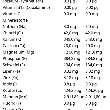
Folsäure (synthetisch)
0,0 µg
0,0 µg
Vitamin B12 (Cobalamine)
0,00 µg
0,00 µg
Vitamin C
0,0 mg
0,0 mg
Mineralstoffe
Natrium (Na)
3,0 mg
3,0 mg
Chlorid (Cl)
42,0 mg
42,0 mg
Kalium (K)
349,0 mg
349,0 mg
Calcium (Ca)
20,0 mg
20,0 mg
Magnesium (Mg)
121,8 mg
121,8 mg
Phosphor (P)
384,8 mg
384,8 mg
Schwefel (S)
134,0 mg
134,0 mg
Eisen (Fe)
3,32 mg
3,32 mg
Zink (Zn)
3,18 mg
3,18 mg
Iodid (I)
0,8 µg
0,8 µg
Kupfer (Cu)
424,20 µg
424,20 µg
Mangan (Mn)
2.911,80 µg
2.911,80 µg
Fluorid (F)
3,0 µg
3,0 µg
Chrom (Cr)
– µg
– µg