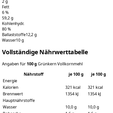
2
g
Fett
6
%
59,2
g
Kohlenhydr.
80
%
Ballaststoffe
12,2 g
Wasser
10 g
Vollständige Nährwerttabelle
Angaben für
100
g
Grünkern Vollkornmehl
Nährstoff
je
100
g
je 100 g
Energie
Kalorien
321 kcal
321 kcal
Brennwert
1354 kJ
1354 kJ
Hauptnährstoffe
Wasser
10,0 g
10,0 g