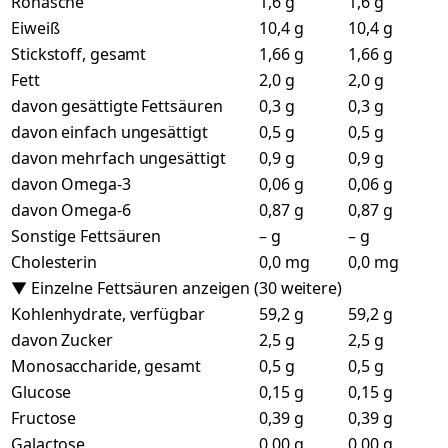
Rohasche
1,6 g
1,6 g
Eiweiß
10,4 g
10,4 g
Stickstoff, gesamt
1,66 g
1,66 g
Fett
2,0 g
2,0 g
davon gesättigte Fettsäuren
0,3 g
0,3 g
davon einfach ungesättigt
0,5 g
0,5 g
davon mehrfach ungesättigt
0,9 g
0,9 g
davon Omega-3
0,06 g
0,06 g
davon Omega-6
0,87 g
0,87 g
Sonstige Fettsäuren
– g
– g
Cholesterin
0,0 mg
0,0 mg
▼ Einzelne Fettsäuren anzeigen (30 weitere)
Kohlenhydrate, verfügbar
59,2 g
59,2 g
davon Zucker
2,5 g
2,5 g
Monosaccharide, gesamt
0,5 g
0,5 g
Glucose
0,15 g
0,15 g
Fructose
0,39 g
0,39 g
Galactose
0,00 g
0,00 g