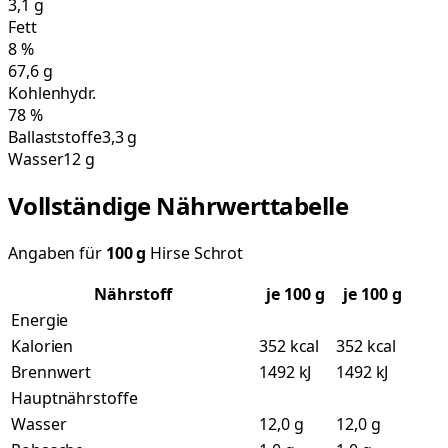
3,1
g
Fett
8
%
67,6
g
Kohlenhydr.
78
%
Ballaststoffe
3,3 g
Wasser
12 g
Vollständige Nährwerttabelle
Angaben für
100
g
Hirse Schrot
Nährstoff
je
100
g
je 100 g
Energie
Kalorien
352 kcal
352 kcal
Brennwert
1492 kJ
1492 kJ
Hauptnährstoffe
Wasser
12,0 g
12,0 g