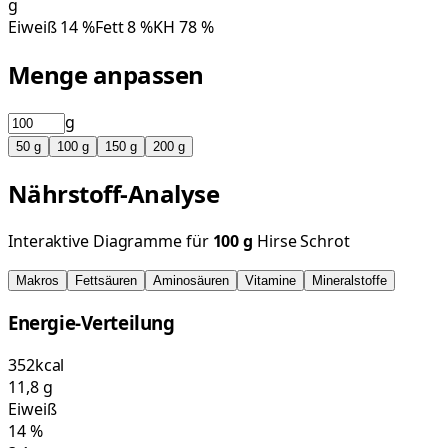
g
Eiweiß
14
%
Fett
8
%
KH
78
%
Menge anpassen
g
50
g
100
g
150
g
200
g
Nährstoff-Analyse
Interaktive Diagramme für
100
g
Hirse Schrot
Makros
Fettsäuren
Aminosäuren
Vitamine
Mineralstoffe
Energie-Verteilung
352
kcal
11,8
g
Eiweiß
14
%