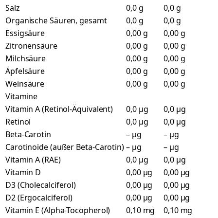
Salz
0,0 g
0,0 g
Organische Säuren, gesamt
0,0 g
0,0 g
Essigsäure
0,00 g
0,00 g
Zitronensäure
0,00 g
0,00 g
Milchsäure
0,00 g
0,00 g
Äpfelsäure
0,00 g
0,00 g
Weinsäure
0,00 g
0,00 g
Vitamine
Vitamin A (Retinol-Äquivalent)
0,0 µg
0,0 µg
Retinol
0,0 µg
0,0 µg
Beta-Carotin
– µg
– µg
Carotinoide (außer Beta-Carotin)
– µg
– µg
Vitamin A (RAE)
0,0 µg
0,0 µg
Vitamin D
0,00 µg
0,00 µg
D3 (Cholecalciferol)
0,00 µg
0,00 µg
D2 (Ergocalciferol)
0,00 µg
0,00 µg
Vitamin E (Alpha-Tocopherol)
0,10 mg
0,10 mg