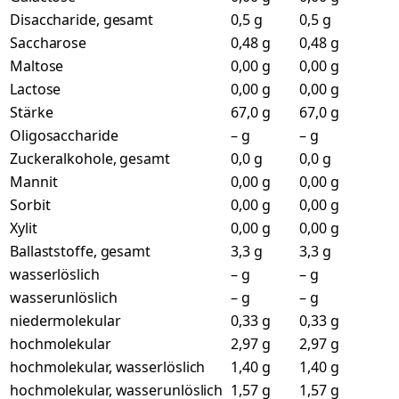
Disaccharide, gesamt
0,5 g
0,5 g
Saccharose
0,48 g
0,48 g
Maltose
0,00 g
0,00 g
Lactose
0,00 g
0,00 g
Stärke
67,0 g
67,0 g
Oligosaccharide
– g
– g
Zuckeralkohole, gesamt
0,0 g
0,0 g
Mannit
0,00 g
0,00 g
Sorbit
0,00 g
0,00 g
Xylit
0,00 g
0,00 g
Ballaststoffe, gesamt
3,3 g
3,3 g
wasserlöslich
– g
– g
wasserunlöslich
– g
– g
niedermolekular
0,33 g
0,33 g
hochmolekular
2,97 g
2,97 g
hochmolekular, wasserlöslich
1,40 g
1,40 g
hochmolekular, wasserunlöslich
1,57 g
1,57 g