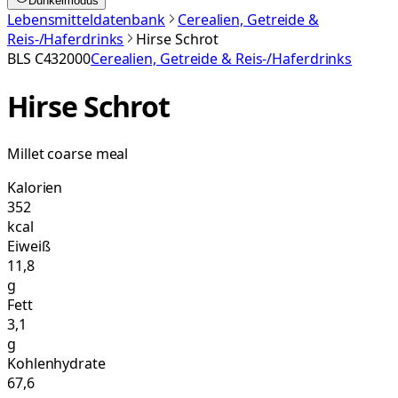
Dunkelmodus
Lebensmitteldatenbank
Cerealien, Getreide &
Reis-/Haferdrinks
Hirse Schrot
BLS
C432000
Cerealien, Getreide & Reis-/Haferdrinks
Hirse Schrot
Millet coarse meal
Kalorien
352
kcal
Eiweiß
11,8
g
Fett
3,1
g
Kohlenhydrate
67,6