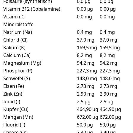
Folsäure (synthetisch)
0,0 µg
0,0 µg
Vitamin B12 (Cobalamine)
0,00 µg
0,00 µg
Vitamin C
0,0 mg
0,0 mg
Mineralstoffe
Natrium (Na)
0,4 mg
0,4 mg
Chlorid (Cl)
37,0 mg
37,0 mg
Kalium (K)
169,5 mg
169,5 mg
Calcium (Ca)
8,2 mg
8,2 mg
Magnesium (Mg)
94,2 mg
94,2 mg
Phosphor (P)
227,3 mg
227,3 mg
Schwefel (S)
148,0 mg
148,0 mg
Eisen (Fe)
2,73 mg
2,73 mg
Zink (Zn)
2,90 mg
2,90 mg
Iodid (I)
2,5 µg
2,5 µg
Kupfer (Cu)
464,90 µg
464,90 µg
Mangan (Mn)
672,00 µg
672,00 µg
Fluorid (F)
50,0 µg
50,0 µg
Chrom (Cr)
7,40 µg
7,40 µg