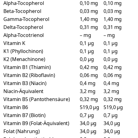
Alpha-Tocopherol
0,10 mg
0,10 mg
Beta-Tocopherol
0,03 mg
0,03 mg
Gamma-Tocopherol
1,40 mg
1,40 mg
Delta-Tocopherol
0,31 mg
0,31 mg
Alpha-Tocotrienol
– mg
– mg
Vitamin K
0,1 µg
0,1 µg
K1 (Phyllochinon)
0,1 µg
0,1 µg
K2 (Menachinone)
0,0 µg
0,0 µg
Vitamin B1 (Thiamin)
0,42 mg
0,42 mg
Vitamin B2 (Riboflavin)
0,06 mg
0,06 mg
Vitamin B3 (Niacin)
0,4 mg
0,4 mg
Niacin-Äquivalent
3,2 mg
3,2 mg
Vitamin B5 (Pantothensäure)
0,32 mg
0,32 mg
Vitamin B6
519,0 µg
519,0 µg
Vitamin B7 (Biotin)
0,7 µg
0,7 µg
Vitamin B9 (Folat-Äquivalent)
34,0 µg
34,0 µg
Folat (Nahrung)
34,0 µg
34,0 µg