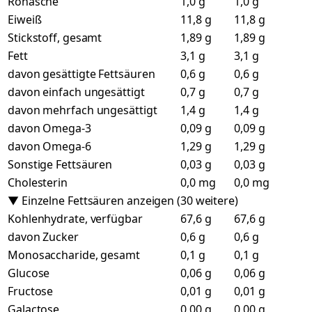
Rohasche
1,0 g
1,0 g
Eiweiß
11,8 g
11,8 g
Stickstoff, gesamt
1,89 g
1,89 g
Fett
3,1 g
3,1 g
davon gesättigte Fettsäuren
0,6 g
0,6 g
davon einfach ungesättigt
0,7 g
0,7 g
davon mehrfach ungesättigt
1,4 g
1,4 g
davon Omega-3
0,09 g
0,09 g
davon Omega-6
1,29 g
1,29 g
Sonstige Fettsäuren
0,03 g
0,03 g
Cholesterin
0,0 mg
0,0 mg
▼ Einzelne Fettsäuren anzeigen (30 weitere)
Kohlenhydrate, verfügbar
67,6 g
67,6 g
davon Zucker
0,6 g
0,6 g
Monosaccharide, gesamt
0,1 g
0,1 g
Glucose
0,06 g
0,06 g
Fructose
0,01 g
0,01 g
Galactose
0,00 g
0,00 g