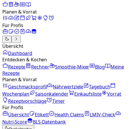
Planen & Vorrat
Für Profis
Übersicht
Dashboard
Entdecken & Kochen
Rezepte
Rechner
Smoothie-Mixer
Blog
Meine
Rezepte
Planen & Vorrat
Geschmacksprofil
Nährwertziele
Tagebuch
Wochenplan
Saisonkalender
Einkaufsliste
Vorrat
Rezeptvorschläge
Timer
Für Profis
Übersicht
Etikett
Health Claims
LMIV-Check
Nutri-Score
BLS-Datenbank