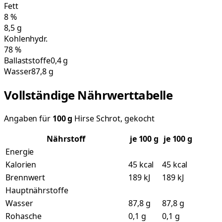
Fett
8
%
8,5
g
Kohlenhydr.
78
%
Ballaststoffe
0,4 g
Wasser
87,8 g
Vollständige Nährwerttabelle
Angaben für
100
g
Hirse Schrot, gekocht
Nährstoff
je
100
g
je 100 g
Energie
Kalorien
45 kcal
45 kcal
Brennwert
189 kJ
189 kJ
Hauptnährstoffe
Wasser
87,8 g
87,8 g
Rohasche
0,1 g
0,1 g