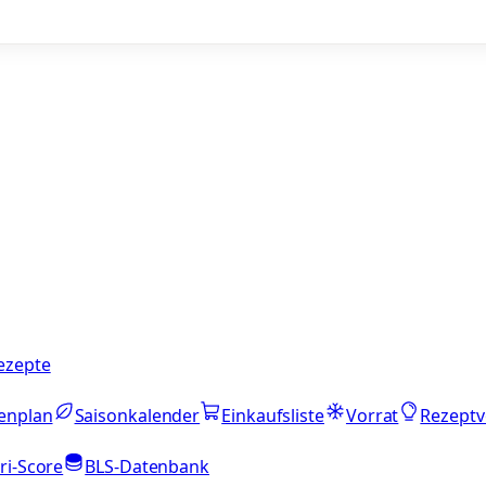
ezepte
enplan
Saisonkalender
Einkaufsliste
Vorrat
Rezeptv
ri-Score
BLS-Datenbank