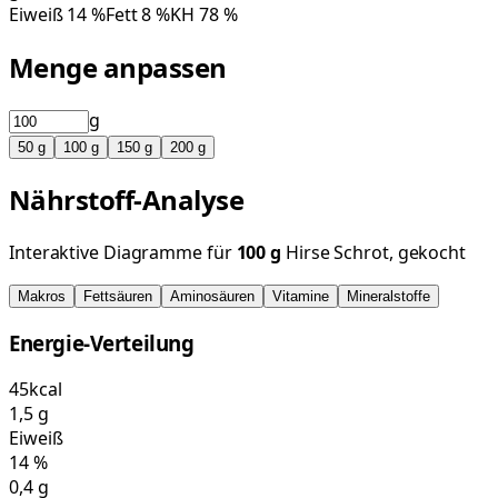
Eiweiß
14
%
Fett
8
%
KH
78
%
Menge anpassen
g
50
g
100
g
150
g
200
g
Nährstoff-Analyse
Interaktive Diagramme für
100
g
Hirse Schrot, gekocht
Makros
Fettsäuren
Aminosäuren
Vitamine
Mineralstoffe
Energie-Verteilung
45
kcal
1,5
g
Eiweiß
14
%
0,4
g