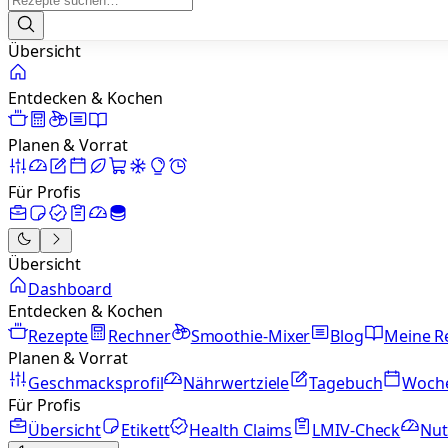
Übersicht
Entdecken & Kochen
Planen & Vorrat
Für Profis
Übersicht
Dashboard
Entdecken & Kochen
Rezepte
Rechner
Smoothie-Mixer
Blog
Meine R
Planen & Vorrat
Geschmacksprofil
Nährwertziele
Tagebuch
Woch
Für Profis
Übersicht
Etikett
Health Claims
LMIV-Check
Nut