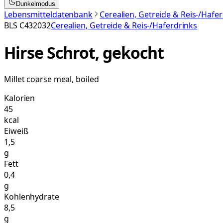
Dunkelmodus
Lebensmitteldatenbank
Cerealien, Getreide & Reis-/Hafe
BLS
C432032
Cerealien, Getreide & Reis-/Haferdrinks
Hirse Schrot, gekocht
Millet coarse meal, boiled
Kalorien
45
kcal
Eiweiß
1,5
g
Fett
0,4
g
Kohlenhydrate
8,5
g