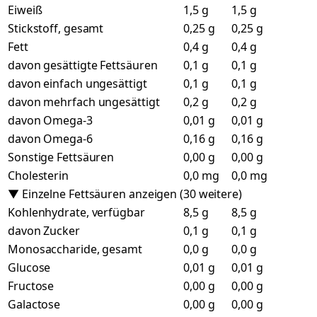
Eiweiß
1,5 g
1,5 g
Stickstoff, gesamt
0,25 g
0,25 g
Fett
0,4 g
0,4 g
davon gesättigte Fettsäuren
0,1 g
0,1 g
davon einfach ungesättigt
0,1 g
0,1 g
davon mehrfach ungesättigt
0,2 g
0,2 g
davon Omega-3
0,01 g
0,01 g
davon Omega-6
0,16 g
0,16 g
Sonstige Fettsäuren
0,00 g
0,00 g
Cholesterin
0,0 mg
0,0 mg
▼ Einzelne Fettsäuren anzeigen (30 weitere)
Kohlenhydrate, verfügbar
8,5 g
8,5 g
davon Zucker
0,1 g
0,1 g
Monosaccharide, gesamt
0,0 g
0,0 g
Glucose
0,01 g
0,01 g
Fructose
0,00 g
0,00 g
Galactose
0,00 g
0,00 g