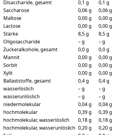
Disaccharide, gesamt
0,1 g
0,1 g
Saccharose
0,06 g
0,06 g
Maltose
0,00 g
0,00 g
Lactose
0,00 g
0,00 g
Stärke
8,5 g
8,5 g
Oligosaccharide
– g
– g
Zuckeralkohole, gesamt
0,0 g
0,0 g
Mannit
0,00 g
0,00 g
Sorbit
0,00 g
0,00 g
Xylit
0,00 g
0,00 g
Ballaststoffe, gesamt
0,4 g
0,4 g
wasserlöslich
– g
– g
wasserunlöslich
– g
– g
niedermolekular
0,04 g
0,04 g
hochmolekular
0,39 g
0,39 g
hochmolekular, wasserlöslich
0,18 g
0,18 g
hochmolekular, wasserunlöslich
0,20 g
0,20 g