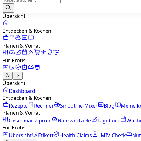
Übersicht
Entdecken & Kochen
Planen & Vorrat
Für Profis
Übersicht
Dashboard
Entdecken & Kochen
Rezepte
Rechner
Smoothie-Mixer
Blog
Meine R
Planen & Vorrat
Geschmacksprofil
Nährwertziele
Tagebuch
Woch
Für Profis
Übersicht
Etikett
Health Claims
LMIV-Check
Nut