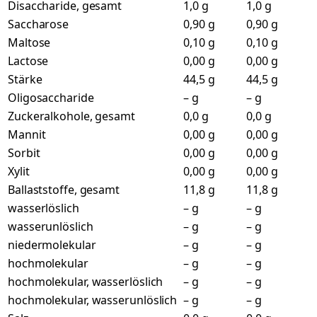
Disaccharide, gesamt
1,0 g
1,0 g
Saccharose
0,90 g
0,90 g
Maltose
0,10 g
0,10 g
Lactose
0,00 g
0,00 g
Stärke
44,5 g
44,5 g
Oligosaccharide
– g
– g
Zuckeralkohole, gesamt
0,0 g
0,0 g
Mannit
0,00 g
0,00 g
Sorbit
0,00 g
0,00 g
Xylit
0,00 g
0,00 g
Ballaststoffe, gesamt
11,8 g
11,8 g
wasserlöslich
– g
– g
wasserunlöslich
– g
– g
niedermolekular
– g
– g
hochmolekular
– g
– g
hochmolekular, wasserlöslich
– g
– g
hochmolekular, wasserunlöslich
– g
– g