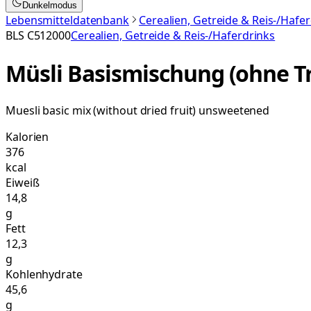
Dunkelmodus
Lebensmitteldatenbank
Cerealien, Getreide & Reis-/Hafe
BLS
C512000
Cerealien, Getreide & Reis-/Haferdrinks
Müsli Basismischung (ohne T
Muesli basic mix (without dried fruit) unsweetened
Kalorien
376
kcal
Eiweiß
14,8
g
Fett
12,3
g
Kohlenhydrate
45,6
g