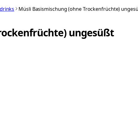
rdrinks
Müsli Basismischung (ohne Trockenfrüchte) unges
rockenfrüchte) ungesüßt