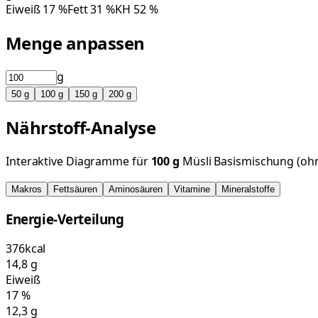
Eiweiß
17
%
Fett
31
%
KH
52
%
Menge anpassen
g
50
g
100
g
150
g
200
g
Nährstoff-Analyse
Interaktive Diagramme für
100
g
Müsli Basismischung (oh
Makros
Fettsäuren
Aminosäuren
Vitamine
Mineralstoffe
Energie-Verteilung
376
kcal
14,8
g
Eiweiß
17
%
12,3
g