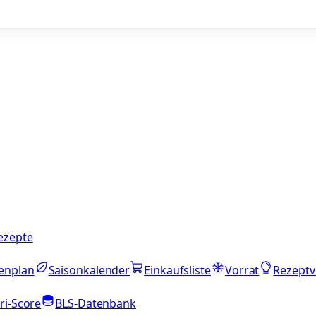
ezepte
enplan
Saisonkalender
Einkaufsliste
Vorrat
Rezeptv
ri-Score
BLS-Datenbank