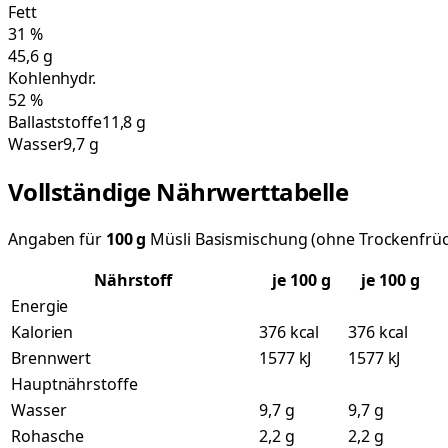
Fett
31
%
45,6
g
Kohlenhydr.
52
%
Ballaststoffe
11,8 g
Wasser
9,7 g
Vollständige Nährwerttabelle
Angaben für
100
g
Müsli Basismischung (ohne Trockenfrü
Nährstoff
je
100
g
je 100 g
Energie
Kalorien
376 kcal
376 kcal
Brennwert
1577 kJ
1577 kJ
Hauptnährstoffe
Wasser
9,7 g
9,7 g
Rohasche
2,2 g
2,2 g