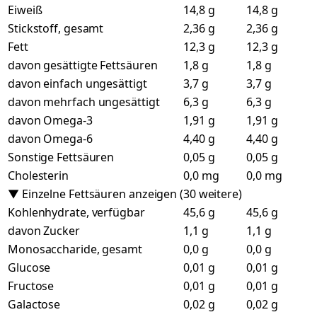
Eiweiß
14,8 g
14,8 g
Stickstoff, gesamt
2,36 g
2,36 g
Fett
12,3 g
12,3 g
davon gesättigte Fettsäuren
1,8 g
1,8 g
davon einfach ungesättigt
3,7 g
3,7 g
davon mehrfach ungesättigt
6,3 g
6,3 g
davon Omega-3
1,91 g
1,91 g
davon Omega-6
4,40 g
4,40 g
Sonstige Fettsäuren
0,05 g
0,05 g
Cholesterin
0,0 mg
0,0 mg
▼ Einzelne Fettsäuren anzeigen (30 weitere)
Kohlenhydrate, verfügbar
45,6 g
45,6 g
davon Zucker
1,1 g
1,1 g
Monosaccharide, gesamt
0,0 g
0,0 g
Glucose
0,01 g
0,01 g
Fructose
0,01 g
0,01 g
Galactose
0,02 g
0,02 g