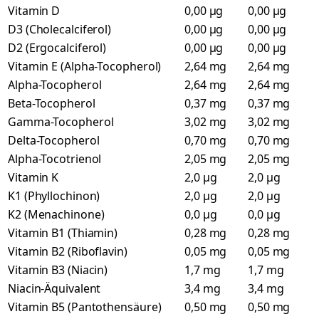
Vitamin D
0,00 µg
0,00 µg
D3 (Cholecalciferol)
0,00 µg
0,00 µg
D2 (Ergocalciferol)
0,00 µg
0,00 µg
Vitamin E (Alpha-Tocopherol)
2,64 mg
2,64 mg
Alpha-Tocopherol
2,64 mg
2,64 mg
Beta-Tocopherol
0,37 mg
0,37 mg
Gamma-Tocopherol
3,02 mg
3,02 mg
Delta-Tocopherol
0,70 mg
0,70 mg
Alpha-Tocotrienol
2,05 mg
2,05 mg
Vitamin K
2,0 µg
2,0 µg
K1 (Phyllochinon)
2,0 µg
2,0 µg
K2 (Menachinone)
0,0 µg
0,0 µg
Vitamin B1 (Thiamin)
0,28 mg
0,28 mg
Vitamin B2 (Riboflavin)
0,05 mg
0,05 mg
Vitamin B3 (Niacin)
1,7 mg
1,7 mg
Niacin-Äquivalent
3,4 mg
3,4 mg
Vitamin B5 (Pantothensäure)
0,50 mg
0,50 mg