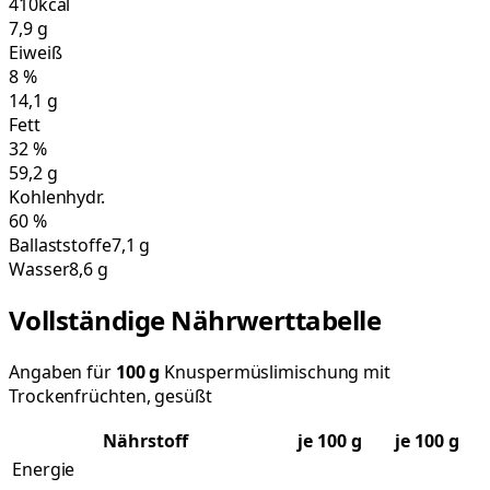
410
kcal
7,9
g
Eiweiß
8
%
14,1
g
Fett
32
%
59,2
g
Kohlenhydr.
60
%
Ballaststoffe
7,1 g
Wasser
8,6 g
Vollständige Nährwerttabelle
Angaben für
100
g
Knuspermüslimischung mit
Trockenfrüchten, gesüßt
Nährstoff
je
100
g
je 100 g
Energie