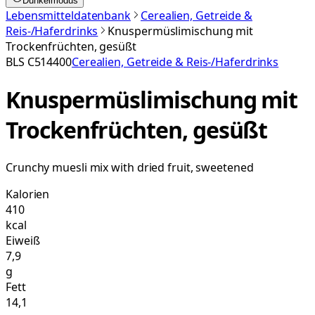
Dunkelmodus
Lebensmitteldatenbank
Cerealien, Getreide &
Reis-/Haferdrinks
Knuspermüslimischung mit
Trockenfrüchten, gesüßt
BLS
C514400
Cerealien, Getreide & Reis-/Haferdrinks
Knuspermüslimischung mit
Trockenfrüchten, gesüßt
Crunchy muesli mix with dried fruit, sweetened
Kalorien
410
kcal
Eiweiß
7,9
g
Fett
14,1