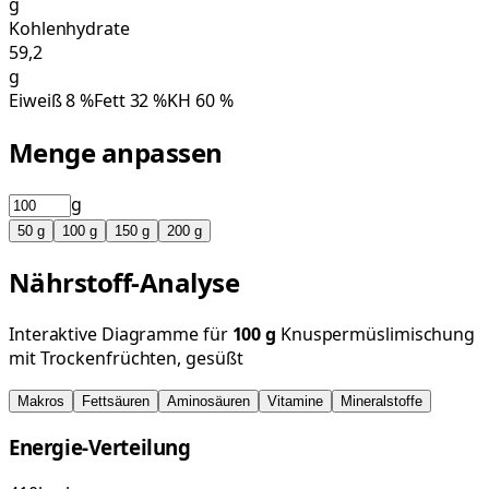
g
Kohlenhydrate
59,2
g
Eiweiß
8
%
Fett
32
%
KH
60
%
Menge anpassen
g
50
g
100
g
150
g
200
g
Nährstoff-Analyse
Interaktive Diagramme für
100
g
Knuspermüslimischung
mit Trockenfrüchten, gesüßt
Makros
Fettsäuren
Aminosäuren
Vitamine
Mineralstoffe
Energie-Verteilung