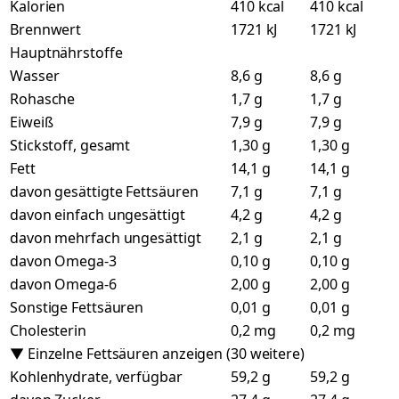
Kalorien
410 kcal
410 kcal
Brennwert
1721 kJ
1721 kJ
Hauptnährstoffe
Wasser
8,6 g
8,6 g
Rohasche
1,7 g
1,7 g
Eiweiß
7,9 g
7,9 g
Stickstoff, gesamt
1,30 g
1,30 g
Fett
14,1 g
14,1 g
davon gesättigte Fettsäuren
7,1 g
7,1 g
davon einfach ungesättigt
4,2 g
4,2 g
davon mehrfach ungesättigt
2,1 g
2,1 g
davon Omega-3
0,10 g
0,10 g
davon Omega-6
2,00 g
2,00 g
Sonstige Fettsäuren
0,01 g
0,01 g
Cholesterin
0,2 mg
0,2 mg
▼ Einzelne Fettsäuren anzeigen (30 weitere)
Kohlenhydrate, verfügbar
59,2 g
59,2 g