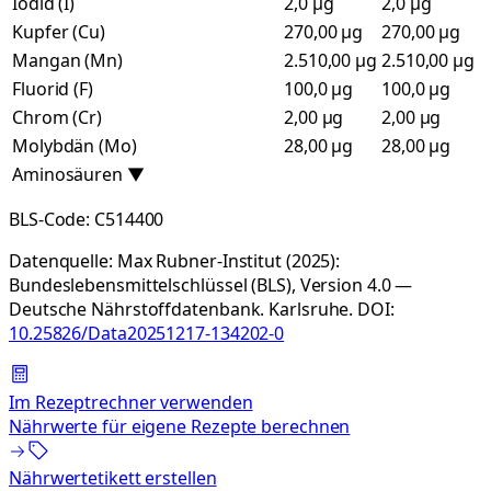
Iodid (I)
2,0 µg
2,0 µg
Kupfer (Cu)
270,00 µg
270,00 µg
Mangan (Mn)
2.510,00 µg
2.510,00 µg
Fluorid (F)
100,0 µg
100,0 µg
Chrom (Cr)
2,00 µg
2,00 µg
Molybdän (Mo)
28,00 µg
28,00 µg
Aminosäuren
▼
BLS-Code:
C514400
Datenquelle:
Max Rubner-Institut (2025):
Bundeslebensmittelschlüssel (BLS), Version 4.0 —
Deutsche Nährstoffdatenbank. Karlsruhe.
DOI:
10.25826/Data20251217-134202-0
Im Rezeptrechner verwenden
Nährwerte für eigene Rezepte berechnen
Nährwertetikett erstellen