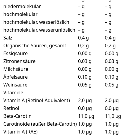
niedermolekular
– g
– g
hochmolekular
– g
– g
hochmolekular, wasserlöslich
– g
– g
hochmolekular, wasserunlöslich
– g
– g
Salz
0,4 g
0,4 g
Organische Säuren, gesamt
0,2 g
0,2 g
Essigsäure
0,00 g
0,00 g
Zitronensäure
0,03 g
0,03 g
Milchsäure
0,00 g
0,00 g
Äpfelsäure
0,10 g
0,10 g
Weinsäure
0,05 g
0,05 g
Vitamine
Vitamin A (Retinol-Äquivalent)
2,0 µg
2,0 µg
Retinol
0,0 µg
0,0 µg
Beta-Carotin
11,0 µg
11,0 µg
Carotinoide (außer Beta-Carotin)
1,0 µg
1,0 µg
Vitamin A (RAE)
1,0 µg
1,0 µg