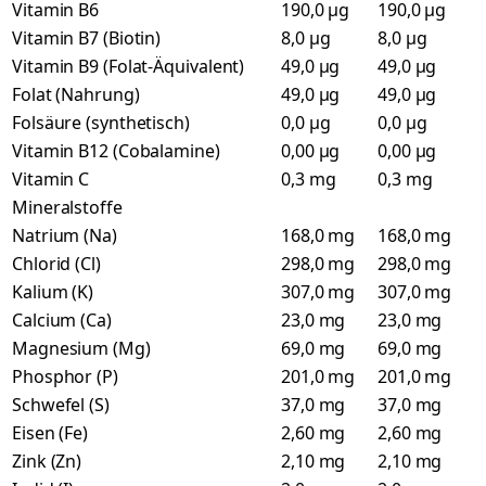
Vitamin B6
190,0 µg
190,0 µg
Vitamin B7 (Biotin)
8,0 µg
8,0 µg
Vitamin B9 (Folat-Äquivalent)
49,0 µg
49,0 µg
Folat (Nahrung)
49,0 µg
49,0 µg
Folsäure (synthetisch)
0,0 µg
0,0 µg
Vitamin B12 (Cobalamine)
0,00 µg
0,00 µg
Vitamin C
0,3 mg
0,3 mg
Mineralstoffe
Natrium (Na)
168,0 mg
168,0 mg
Chlorid (Cl)
298,0 mg
298,0 mg
Kalium (K)
307,0 mg
307,0 mg
Calcium (Ca)
23,0 mg
23,0 mg
Magnesium (Mg)
69,0 mg
69,0 mg
Phosphor (P)
201,0 mg
201,0 mg
Schwefel (S)
37,0 mg
37,0 mg
Eisen (Fe)
2,60 mg
2,60 mg
Zink (Zn)
2,10 mg
2,10 mg