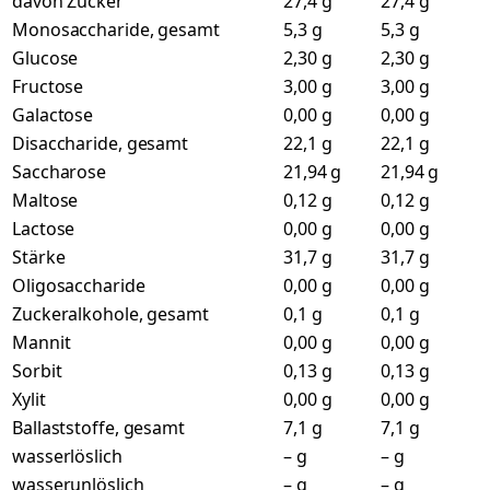
davon Zucker
27,4 g
27,4 g
Monosaccharide, gesamt
5,3 g
5,3 g
Glucose
2,30 g
2,30 g
Fructose
3,00 g
3,00 g
Galactose
0,00 g
0,00 g
Disaccharide, gesamt
22,1 g
22,1 g
Saccharose
21,94 g
21,94 g
Maltose
0,12 g
0,12 g
Lactose
0,00 g
0,00 g
Stärke
31,7 g
31,7 g
Oligosaccharide
0,00 g
0,00 g
Zuckeralkohole, gesamt
0,1 g
0,1 g
Mannit
0,00 g
0,00 g
Sorbit
0,13 g
0,13 g
Xylit
0,00 g
0,00 g
Ballaststoffe, gesamt
7,1 g
7,1 g
wasserlöslich
– g
– g
wasserunlöslich
– g
– g