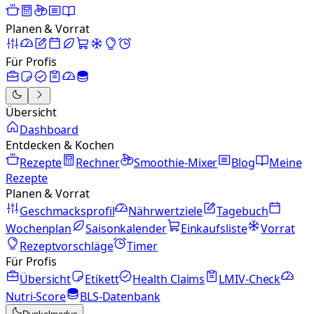
Planen & Vorrat
Für Profis
Übersicht
Dashboard
Entdecken & Kochen
Rezepte
Rechner
Smoothie-Mixer
Blog
Meine
Rezepte
Planen & Vorrat
Geschmacksprofil
Nährwertziele
Tagebuch
Wochenplan
Saisonkalender
Einkaufsliste
Vorrat
Rezeptvorschläge
Timer
Für Profis
Übersicht
Etikett
Health Claims
LMIV-Check
Nutri-Score
BLS-Datenbank