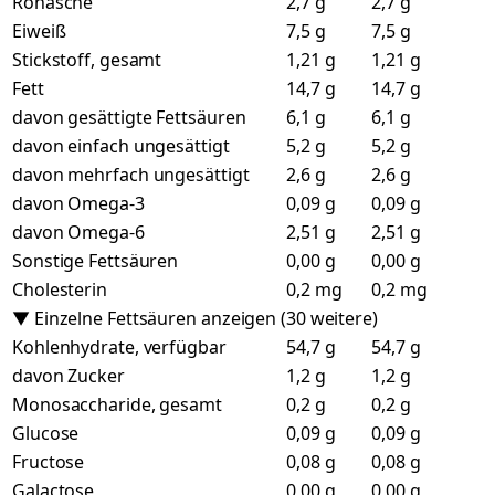
Rohasche
2,7 g
2,7 g
Eiweiß
7,5 g
7,5 g
Stickstoff, gesamt
1,21 g
1,21 g
Fett
14,7 g
14,7 g
davon gesättigte Fettsäuren
6,1 g
6,1 g
davon einfach ungesättigt
5,2 g
5,2 g
davon mehrfach ungesättigt
2,6 g
2,6 g
davon Omega-3
0,09 g
0,09 g
davon Omega-6
2,51 g
2,51 g
Sonstige Fettsäuren
0,00 g
0,00 g
Cholesterin
0,2 mg
0,2 mg
▼ Einzelne Fettsäuren anzeigen (30 weitere)
Kohlenhydrate, verfügbar
54,7 g
54,7 g
davon Zucker
1,2 g
1,2 g
Monosaccharide, gesamt
0,2 g
0,2 g
Glucose
0,09 g
0,09 g
Fructose
0,08 g
0,08 g
Galactose
0,00 g
0,00 g