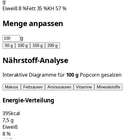
g
Eiweiß
8
%
Fett
35
%
KH
57
%
Menge anpassen
g
50
g
100
g
150
g
200
g
Nährstoff-Analyse
Interaktive Diagramme für
100
g
Popcorn gesalzen
Makros
Fettsäuren
Aminosäuren
Vitamine
Mineralstoffe
Energie-Verteilung
395
kcal
7,5
g
Eiweiß
8
%