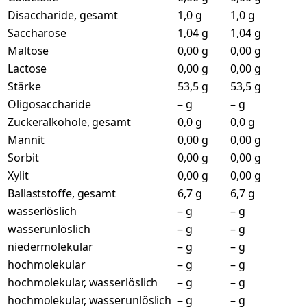
Disaccharide, gesamt
1,0 g
1,0 g
Saccharose
1,04 g
1,04 g
Maltose
0,00 g
0,00 g
Lactose
0,00 g
0,00 g
Stärke
53,5 g
53,5 g
Oligosaccharide
– g
– g
Zuckeralkohole, gesamt
0,0 g
0,0 g
Mannit
0,00 g
0,00 g
Sorbit
0,00 g
0,00 g
Xylit
0,00 g
0,00 g
Ballaststoffe, gesamt
6,7 g
6,7 g
wasserlöslich
– g
– g
wasserunlöslich
– g
– g
niedermolekular
– g
– g
hochmolekular
– g
– g
hochmolekular, wasserlöslich
– g
– g
hochmolekular, wasserunlöslich
– g
– g