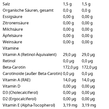
Salz
1,5 g
1,5 g
Organische Säuren, gesamt
0,0 g
0,0 g
Essigsäure
0,00 g
0,00 g
Zitronensäure
0,00 g
0,00 g
Milchsäure
0,00 g
0,00 g
Äpfelsäure
0,00 g
0,00 g
Weinsäure
0,00 g
0,00 g
Vitamine
Vitamin A (Retinol-Äquivalent)
29,0 µg
29,0 µg
Retinol
0,0 µg
0,0 µg
Beta-Carotin
172,0 µg
172,0 µg
Carotinoide (außer Beta-Carotin)
0,0 µg
0,0 µg
Vitamin A (RAE)
14,0 µg
14,0 µg
Vitamin D
0,00 µg
0,00 µg
D3 (Cholecalciferol)
0,00 µg
0,00 µg
D2 (Ergocalciferol)
0,00 µg
0,00 µg
Vitamin E (Alpha-Tocopherol)
3,19 mg
3,19 mg