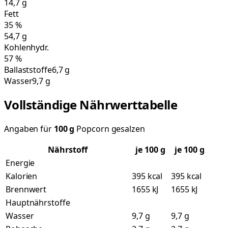
14,7
g
Fett
35
%
54,7
g
Kohlenhydr.
57
%
Ballaststoffe
6,7 g
Wasser
9,7 g
Vollständige Nährwerttabelle
Angaben für
100
g
Popcorn gesalzen
Nährstoff
je
100
g
je 100 g
Energie
Kalorien
395 kcal
395 kcal
Brennwert
1655 kJ
1655 kJ
Hauptnährstoffe
Wasser
9,7 g
9,7 g