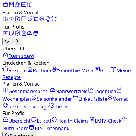
Planen & Vorrat
Für Profis
Übersicht
Dashboard
Entdecken & Kochen
Rezepte
Rechner
Smoothie-Mixer
Blog
Meine
Rezepte
Planen & Vorrat
Geschmacksprofil
Nährwertziele
Tagebuch
Wochenplan
Saisonkalender
Einkaufsliste
Vorrat
Rezeptvorschläge
Timer
Für Profis
Übersicht
Etikett
Health Claims
LMIV-Check
Nutri-Score
BLS-Datenbank