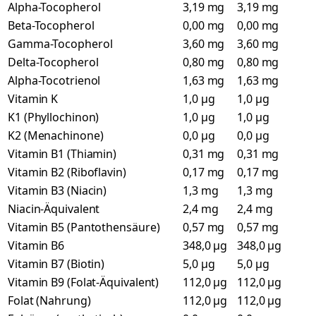
Alpha-Tocopherol
3,19 mg
3,19 mg
Beta-Tocopherol
0,00 mg
0,00 mg
Gamma-Tocopherol
3,60 mg
3,60 mg
Delta-Tocopherol
0,80 mg
0,80 mg
Alpha-Tocotrienol
1,63 mg
1,63 mg
Vitamin K
1,0 µg
1,0 µg
K1 (Phyllochinon)
1,0 µg
1,0 µg
K2 (Menachinone)
0,0 µg
0,0 µg
Vitamin B1 (Thiamin)
0,31 mg
0,31 mg
Vitamin B2 (Riboflavin)
0,17 mg
0,17 mg
Vitamin B3 (Niacin)
1,3 mg
1,3 mg
Niacin-Äquivalent
2,4 mg
2,4 mg
Vitamin B5 (Pantothensäure)
0,57 mg
0,57 mg
Vitamin B6
348,0 µg
348,0 µg
Vitamin B7 (Biotin)
5,0 µg
5,0 µg
Vitamin B9 (Folat-Äquivalent)
112,0 µg
112,0 µg
Folat (Nahrung)
112,0 µg
112,0 µg