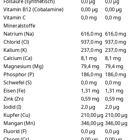
Folsäure (synthetisch)
0,0 µg
0,0 µg
Vitamin B12 (Cobalamine)
0,00 µg
0,00 µg
Vitamin C
0,0 mg
0,0 mg
Mineralstoffe
Natrium (Na)
616,0 mg
616,0 mg
Chlorid (Cl)
937,0 mg
937,0 mg
Kalium (K)
237,0 mg
237,0 mg
Calcium (Ca)
8,1 mg
8,1 mg
Magnesium (Mg)
79,4 mg
79,4 mg
Phosphor (P)
186,0 mg
186,0 mg
Schwefel (S)
0,0 mg
0,0 mg
Eisen (Fe)
1,31 mg
1,31 mg
Zink (Zn)
0,59 mg
0,59 mg
Iodid (I)
2,0 µg
2,0 µg
Kupfer (Cu)
210,00 µg
210,00 µg
Mangan (Mn)
346,00 µg
346,00 µg
Fluorid (F)
0,0 µg
0,0 µg
Chrom (Cr)
0,00 µg
0,00 µg