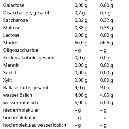
Galactose
0,00 g
0,00 g
Disaccharide, gesamt
0,7 g
0,7 g
Saccharose
0,32 g
0,32 g
Maltose
0,38 g
0,38 g
Lactose
0,00 g
0,00 g
Stärke
66,6 g
66,6 g
Oligosaccharide
– g
– g
Zuckeralkohole, gesamt
0,0 g
0,0 g
Mannit
0,00 g
0,00 g
Sorbit
0,00 g
0,00 g
Xylit
0,00 g
0,00 g
Ballaststoffe, gesamt
9,0 g
9,0 g
wasserlöslich
4,00 g
4,00 g
wasserunlöslich
6,00 g
6,00 g
niedermolekular
– g
– g
hochmolekular
– g
– g
hochmolekular, wasserlöslich
– g
– g