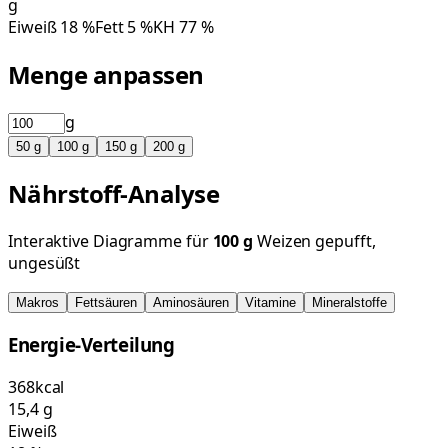
g
Eiweiß
18
%
Fett
5
%
KH
77
%
Menge anpassen
g
50
g
100
g
150
g
200
g
Nährstoff-Analyse
Interaktive Diagramme für
100
g
Weizen gepufft,
ungesüßt
Makros
Fettsäuren
Aminosäuren
Vitamine
Mineralstoffe
Energie-Verteilung
368
kcal
15,4
g
Eiweiß