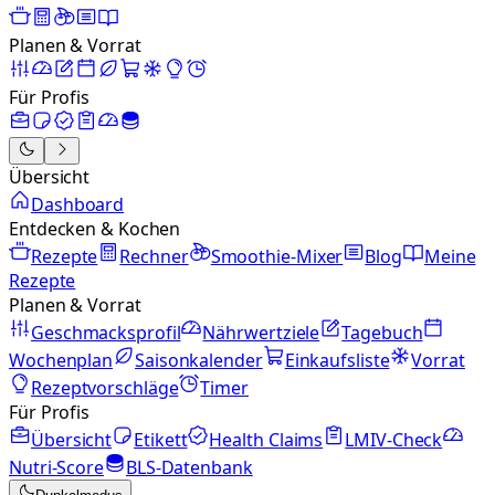
Planen & Vorrat
Für Profis
Übersicht
Dashboard
Entdecken & Kochen
Rezepte
Rechner
Smoothie-Mixer
Blog
Meine
Rezepte
Planen & Vorrat
Geschmacksprofil
Nährwertziele
Tagebuch
Wochenplan
Saisonkalender
Einkaufsliste
Vorrat
Rezeptvorschläge
Timer
Für Profis
Übersicht
Etikett
Health Claims
LMIV-Check
Nutri-Score
BLS-Datenbank