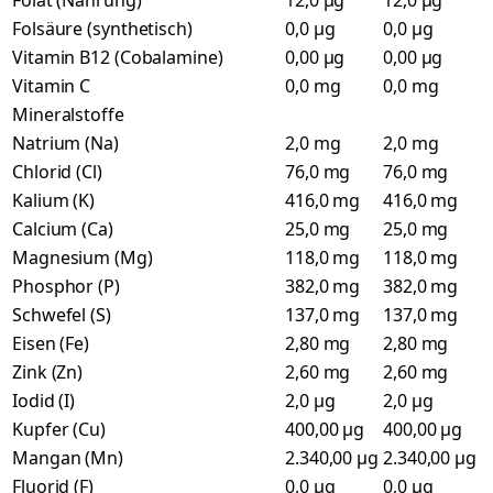
Folat (Nahrung)
12,0 µg
12,0 µg
Folsäure (synthetisch)
0,0 µg
0,0 µg
Vitamin B12 (Cobalamine)
0,00 µg
0,00 µg
Vitamin C
0,0 mg
0,0 mg
Mineralstoffe
Natrium (Na)
2,0 mg
2,0 mg
Chlorid (Cl)
76,0 mg
76,0 mg
Kalium (K)
416,0 mg
416,0 mg
Calcium (Ca)
25,0 mg
25,0 mg
Magnesium (Mg)
118,0 mg
118,0 mg
Phosphor (P)
382,0 mg
382,0 mg
Schwefel (S)
137,0 mg
137,0 mg
Eisen (Fe)
2,80 mg
2,80 mg
Zink (Zn)
2,60 mg
2,60 mg
Iodid (I)
2,0 µg
2,0 µg
Kupfer (Cu)
400,00 µg
400,00 µg
Mangan (Mn)
2.340,00 µg
2.340,00 µg
Fluorid (F)
0,0 µg
0,0 µg