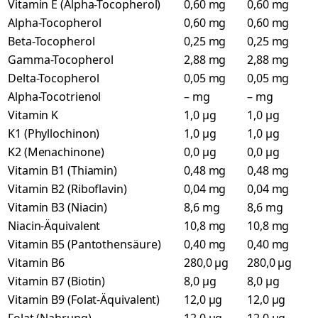
Vitamin E (Alpha-Tocopherol)
0,60 mg
0,60 mg
Alpha-Tocopherol
0,60 mg
0,60 mg
Beta-Tocopherol
0,25 mg
0,25 mg
Gamma-Tocopherol
2,88 mg
2,88 mg
Delta-Tocopherol
0,05 mg
0,05 mg
Alpha-Tocotrienol
– mg
– mg
Vitamin K
1,0 µg
1,0 µg
K1 (Phyllochinon)
1,0 µg
1,0 µg
K2 (Menachinone)
0,0 µg
0,0 µg
Vitamin B1 (Thiamin)
0,48 mg
0,48 mg
Vitamin B2 (Riboflavin)
0,04 mg
0,04 mg
Vitamin B3 (Niacin)
8,6 mg
8,6 mg
Niacin-Äquivalent
10,8 mg
10,8 mg
Vitamin B5 (Pantothensäure)
0,40 mg
0,40 mg
Vitamin B6
280,0 µg
280,0 µg
Vitamin B7 (Biotin)
8,0 µg
8,0 µg
Vitamin B9 (Folat-Äquivalent)
12,0 µg
12,0 µg