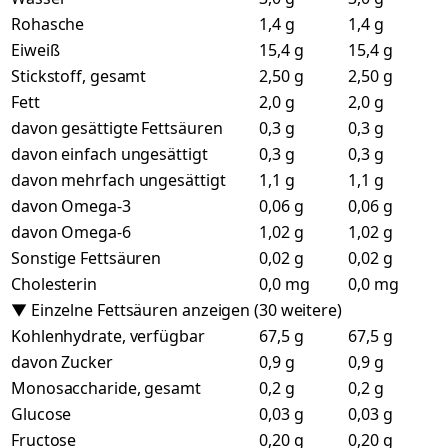
Rohasche
1,4 g
1,4 g
Eiweiß
15,4 g
15,4 g
Stickstoff, gesamt
2,50 g
2,50 g
Fett
2,0 g
2,0 g
davon gesättigte Fettsäuren
0,3 g
0,3 g
davon einfach ungesättigt
0,3 g
0,3 g
davon mehrfach ungesättigt
1,1 g
1,1 g
davon Omega-3
0,06 g
0,06 g
davon Omega-6
1,02 g
1,02 g
Sonstige Fettsäuren
0,02 g
0,02 g
Cholesterin
0,0 mg
0,0 mg
▼ Einzelne Fettsäuren anzeigen (30 weitere)
Kohlenhydrate, verfügbar
67,5 g
67,5 g
davon Zucker
0,9 g
0,9 g
Monosaccharide, gesamt
0,2 g
0,2 g
Glucose
0,03 g
0,03 g
Fructose
0,20 g
0,20 g