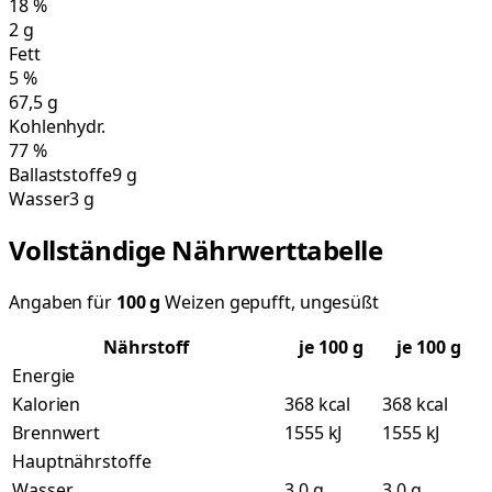
18
%
2
g
Fett
5
%
67,5
g
Kohlenhydr.
77
%
Ballaststoffe
9 g
Wasser
3 g
Vollständige Nährwerttabelle
Angaben für
100
g
Weizen gepufft, ungesüßt
Nährstoff
je
100
g
je 100 g
Energie
Kalorien
368 kcal
368 kcal
Brennwert
1555 kJ
1555 kJ
Hauptnährstoffe
Wasser
3,0 g
3,0 g