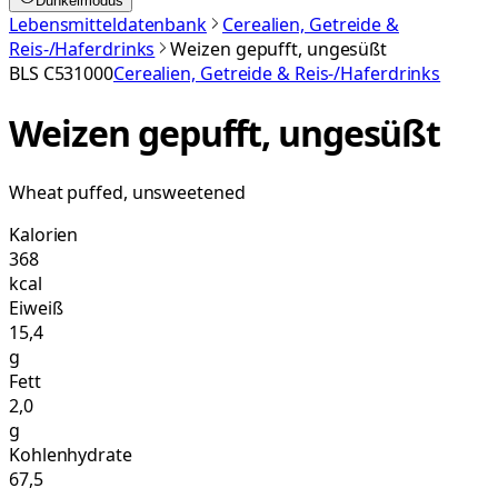
Dunkelmodus
Lebensmitteldatenbank
Cerealien, Getreide &
Reis-/Haferdrinks
Weizen gepufft, ungesüßt
BLS
C531000
Cerealien, Getreide & Reis-/Haferdrinks
Weizen gepufft, ungesüßt
Wheat puffed, unsweetened
Kalorien
368
kcal
Eiweiß
15,4
g
Fett
2,0
g
Kohlenhydrate
67,5