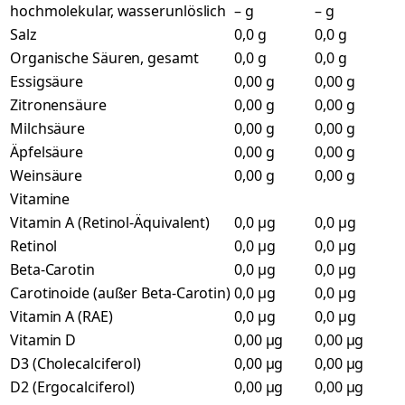
hochmolekular, wasserunlöslich
– g
– g
Salz
0,0 g
0,0 g
Organische Säuren, gesamt
0,0 g
0,0 g
Essigsäure
0,00 g
0,00 g
Zitronensäure
0,00 g
0,00 g
Milchsäure
0,00 g
0,00 g
Äpfelsäure
0,00 g
0,00 g
Weinsäure
0,00 g
0,00 g
Vitamine
Vitamin A (Retinol-Äquivalent)
0,0 µg
0,0 µg
Retinol
0,0 µg
0,0 µg
Beta-Carotin
0,0 µg
0,0 µg
Carotinoide (außer Beta-Carotin)
0,0 µg
0,0 µg
Vitamin A (RAE)
0,0 µg
0,0 µg
Vitamin D
0,00 µg
0,00 µg
D3 (Cholecalciferol)
0,00 µg
0,00 µg
D2 (Ergocalciferol)
0,00 µg
0,00 µg