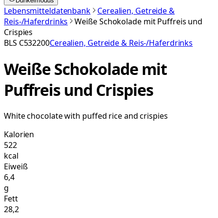
Dunkelmodus
Lebensmitteldatenbank
Cerealien, Getreide &
Reis-/Haferdrinks
Weiße Schokolade mit Puffreis und
Crispies
BLS
C532200
Cerealien, Getreide & Reis-/Haferdrinks
Weiße Schokolade mit
Puffreis und Crispies
White chocolate with puffed rice and crispies
Kalorien
522
kcal
Eiweiß
6,4
g
Fett
28,2