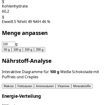
g
Kohlenhydrate
60,2
g
Eiweiß
5
%
Fett
49
%
KH
46
%
Menge anpassen
g
50
g
100
g
150
g
200
g
Nährstoff-Analyse
Interaktive Diagramme für
100
g
Weiße Schokolade mit
Puffreis und Crispies
Makros
Fettsäuren
Aminosäuren
Vitamine
Mineralstoffe
Energie-Verteilung