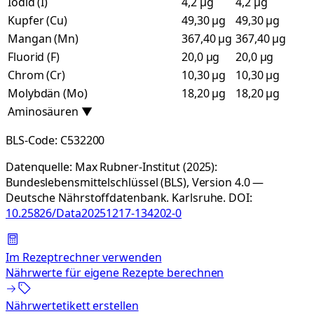
Iodid (I)
4,2 µg
4,2 µg
Kupfer (Cu)
49,30 µg
49,30 µg
Mangan (Mn)
367,40 µg
367,40 µg
Fluorid (F)
20,0 µg
20,0 µg
Chrom (Cr)
10,30 µg
10,30 µg
Molybdän (Mo)
18,20 µg
18,20 µg
Aminosäuren
▼
BLS-Code:
C532200
Datenquelle:
Max Rubner-Institut (2025):
Bundeslebensmittelschlüssel (BLS), Version 4.0 —
Deutsche Nährstoffdatenbank. Karlsruhe.
DOI:
10.25826/Data20251217-134202-0
Im Rezeptrechner verwenden
Nährwerte für eigene Rezepte berechnen
Nährwertetikett erstellen