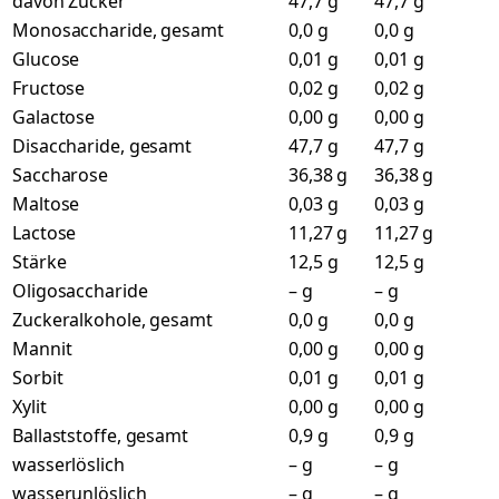
davon Zucker
47,7 g
47,7 g
Monosaccharide, gesamt
0,0 g
0,0 g
Glucose
0,01 g
0,01 g
Fructose
0,02 g
0,02 g
Galactose
0,00 g
0,00 g
Disaccharide, gesamt
47,7 g
47,7 g
Saccharose
36,38 g
36,38 g
Maltose
0,03 g
0,03 g
Lactose
11,27 g
11,27 g
Stärke
12,5 g
12,5 g
Oligosaccharide
– g
– g
Zuckeralkohole, gesamt
0,0 g
0,0 g
Mannit
0,00 g
0,00 g
Sorbit
0,01 g
0,01 g
Xylit
0,00 g
0,00 g
Ballaststoffe, gesamt
0,9 g
0,9 g
wasserlöslich
– g
– g
wasserunlöslich
– g
– g