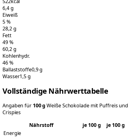
522
kcal
6,4
g
Eiweiß
5
%
28,2
g
Fett
49
%
60,2
g
Kohlenhydr.
46
%
Ballaststoffe
0,9 g
Wasser
1,5 g
Vollständige Nährwerttabelle
Angaben für
100
g
Weiße Schokolade mit Puffreis und
Crispies
Nährstoff
je
100
g
je 100 g
Energie