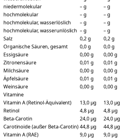
niedermolekular
– g
– g
hochmolekular
– g
– g
hochmolekular, wasserlöslich
– g
– g
hochmolekular, wasserunlöslich
– g
– g
Salz
0,2 g
0,2 g
Organische Säuren, gesamt
0,0 g
0,0 g
Essigsäure
0,00 g
0,00 g
Zitronensäure
0,01 g
0,01 g
Milchsäure
0,00 g
0,00 g
Äpfelsäure
0,01 g
0,01 g
Weinsäure
0,00 g
0,00 g
Vitamine
Vitamin A (Retinol-Äquivalent)
13,0 µg
13,0 µg
Retinol
4,8 µg
4,8 µg
Beta-Carotin
24,0 µg
24,0 µg
Carotinoide (außer Beta-Carotin)
44,8 µg
44,8 µg
Vitamin A (RAE)
9,0 µg
9,0 µg