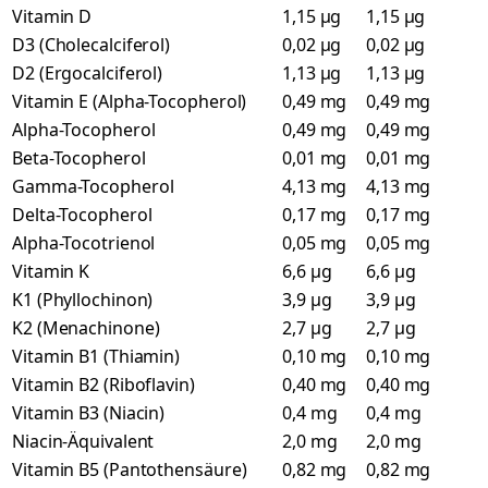
Vitamin D
1,15 µg
1,15 µg
D3 (Cholecalciferol)
0,02 µg
0,02 µg
D2 (Ergocalciferol)
1,13 µg
1,13 µg
Vitamin E (Alpha-Tocopherol)
0,49 mg
0,49 mg
Alpha-Tocopherol
0,49 mg
0,49 mg
Beta-Tocopherol
0,01 mg
0,01 mg
Gamma-Tocopherol
4,13 mg
4,13 mg
Delta-Tocopherol
0,17 mg
0,17 mg
Alpha-Tocotrienol
0,05 mg
0,05 mg
Vitamin K
6,6 µg
6,6 µg
K1 (Phyllochinon)
3,9 µg
3,9 µg
K2 (Menachinone)
2,7 µg
2,7 µg
Vitamin B1 (Thiamin)
0,10 mg
0,10 mg
Vitamin B2 (Riboflavin)
0,40 mg
0,40 mg
Vitamin B3 (Niacin)
0,4 mg
0,4 mg
Niacin-Äquivalent
2,0 mg
2,0 mg
Vitamin B5 (Pantothensäure)
0,82 mg
0,82 mg