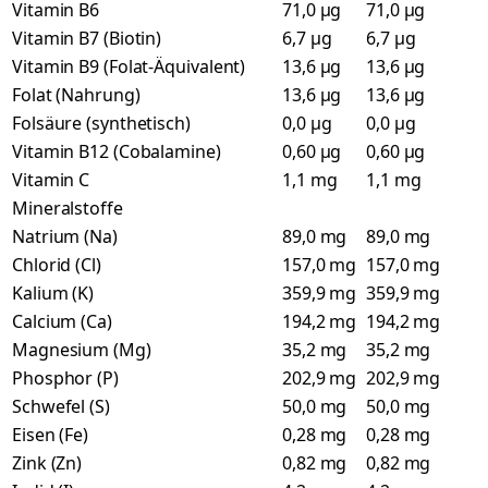
Vitamin B6
71,0 µg
71,0 µg
Vitamin B7 (Biotin)
6,7 µg
6,7 µg
Vitamin B9 (Folat-Äquivalent)
13,6 µg
13,6 µg
Folat (Nahrung)
13,6 µg
13,6 µg
Folsäure (synthetisch)
0,0 µg
0,0 µg
Vitamin B12 (Cobalamine)
0,60 µg
0,60 µg
Vitamin C
1,1 mg
1,1 mg
Mineralstoffe
Natrium (Na)
89,0 mg
89,0 mg
Chlorid (Cl)
157,0 mg
157,0 mg
Kalium (K)
359,9 mg
359,9 mg
Calcium (Ca)
194,2 mg
194,2 mg
Magnesium (Mg)
35,2 mg
35,2 mg
Phosphor (P)
202,9 mg
202,9 mg
Schwefel (S)
50,0 mg
50,0 mg
Eisen (Fe)
0,28 mg
0,28 mg
Zink (Zn)
0,82 mg
0,82 mg