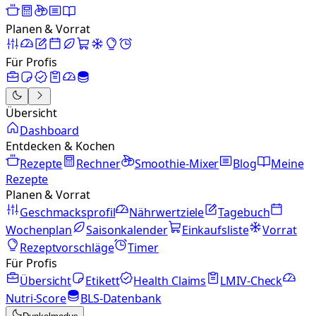
Planen & Vorrat
Für Profis
Übersicht
Dashboard
Entdecken & Kochen
Rezepte
Rechner
Smoothie-Mixer
Blog
Meine
Rezepte
Planen & Vorrat
Geschmacksprofil
Nährwertziele
Tagebuch
Wochenplan
Saisonkalender
Einkaufsliste
Vorrat
Rezeptvorschläge
Timer
Für Profis
Übersicht
Etikett
Health Claims
LMIV-Check
Nutri-Score
BLS-Datenbank