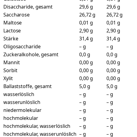
Disaccharide, gesamt
29,6 g
29,6 g
Saccharose
26,72 g
26,72 g
Maltose
0,01 g
0,01 g
Lactose
2,90 g
2,90 g
Stärke
31,4 g
31,4 g
Oligosaccharide
– g
– g
Zuckeralkohole, gesamt
0,0 g
0,0 g
Mannit
0,00 g
0,00 g
Sorbit
0,00 g
0,00 g
Xylit
0,00 g
0,00 g
Ballaststoffe, gesamt
5,0 g
5,0 g
wasserlöslich
– g
– g
wasserunlöslich
– g
– g
niedermolekular
– g
– g
hochmolekular
– g
– g
hochmolekular, wasserlöslich
– g
– g
hochmolekular, wasserunlöslich
– g
– g