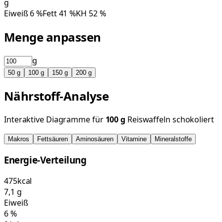
g
Eiweiß
6
%
Fett
41
%
KH
52
%
Menge anpassen
g
50
g
100
g
150
g
200
g
Nährstoff-Analyse
Interaktive Diagramme für
100
g
Reiswaffeln schokoliert
Makros
Fettsäuren
Aminosäuren
Vitamine
Mineralstoffe
Energie-Verteilung
475
kcal
7,1
g
Eiweiß
6
%