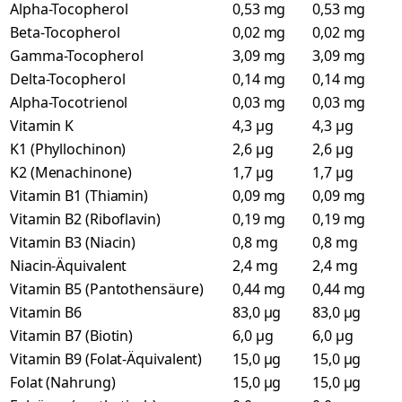
Alpha-Tocopherol
0,53 mg
0,53 mg
Beta-Tocopherol
0,02 mg
0,02 mg
Gamma-Tocopherol
3,09 mg
3,09 mg
Delta-Tocopherol
0,14 mg
0,14 mg
Alpha-Tocotrienol
0,03 mg
0,03 mg
Vitamin K
4,3 µg
4,3 µg
K1 (Phyllochinon)
2,6 µg
2,6 µg
K2 (Menachinone)
1,7 µg
1,7 µg
Vitamin B1 (Thiamin)
0,09 mg
0,09 mg
Vitamin B2 (Riboflavin)
0,19 mg
0,19 mg
Vitamin B3 (Niacin)
0,8 mg
0,8 mg
Niacin-Äquivalent
2,4 mg
2,4 mg
Vitamin B5 (Pantothensäure)
0,44 mg
0,44 mg
Vitamin B6
83,0 µg
83,0 µg
Vitamin B7 (Biotin)
6,0 µg
6,0 µg
Vitamin B9 (Folat-Äquivalent)
15,0 µg
15,0 µg
Folat (Nahrung)
15,0 µg
15,0 µg