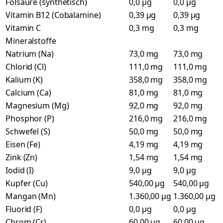
Folsäure (synthetisch)
0,0 µg
0,0 µg
Vitamin B12 (Cobalamine)
0,39 µg
0,39 µg
Vitamin C
0,3 mg
0,3 mg
Mineralstoffe
Natrium (Na)
73,0 mg
73,0 mg
Chlorid (Cl)
111,0 mg
111,0 mg
Kalium (K)
358,0 mg
358,0 mg
Calcium (Ca)
81,0 mg
81,0 mg
Magnesium (Mg)
92,0 mg
92,0 mg
Phosphor (P)
216,0 mg
216,0 mg
Schwefel (S)
50,0 mg
50,0 mg
Eisen (Fe)
4,19 mg
4,19 mg
Zink (Zn)
1,54 mg
1,54 mg
Iodid (I)
9,0 µg
9,0 µg
Kupfer (Cu)
540,00 µg
540,00 µg
Mangan (Mn)
1.360,00 µg
1.360,00 µg
Fluorid (F)
0,0 µg
0,0 µg
Chrom (Cr)
60,00 µg
60,00 µg