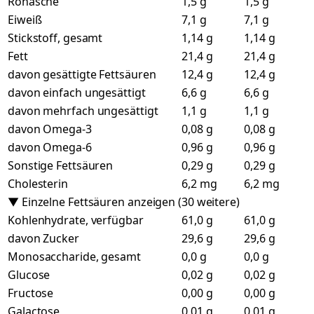
Rohasche
1,5 g
1,5 g
Eiweiß
7,1 g
7,1 g
Stickstoff, gesamt
1,14 g
1,14 g
Fett
21,4 g
21,4 g
davon gesättigte Fettsäuren
12,4 g
12,4 g
davon einfach ungesättigt
6,6 g
6,6 g
davon mehrfach ungesättigt
1,1 g
1,1 g
davon Omega-3
0,08 g
0,08 g
davon Omega-6
0,96 g
0,96 g
Sonstige Fettsäuren
0,29 g
0,29 g
Cholesterin
6,2 mg
6,2 mg
▼ Einzelne Fettsäuren anzeigen (30 weitere)
Kohlenhydrate, verfügbar
61,0 g
61,0 g
davon Zucker
29,6 g
29,6 g
Monosaccharide, gesamt
0,0 g
0,0 g
Glucose
0,02 g
0,02 g
Fructose
0,00 g
0,00 g
Galactose
0,01 g
0,01 g