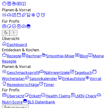
Planen & Vorrat
Für Profis
Übersicht
Dashboard
Entdecken & Kochen
Rezepte
Rechner
Smoothie-Mixer
Blog
Meine
Rezepte
Planen & Vorrat
Geschmacksprofil
Nährwertziele
Tagebuch
Wochenplan
Saisonkalender
Einkaufsliste
Vorrat
Rezeptvorschläge
Timer
Für Profis
Übersicht
Etikett
Health Claims
LMIV-Check
Nutri-Score
BLS-Datenbank