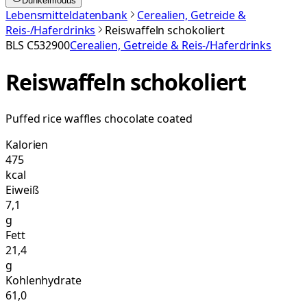
Dunkelmodus
Lebensmitteldatenbank
Cerealien, Getreide &
Reis-/Haferdrinks
Reiswaffeln schokoliert
BLS
C532900
Cerealien, Getreide & Reis-/Haferdrinks
Reiswaffeln schokoliert
Puffed rice waffles chocolate coated
Kalorien
475
kcal
Eiweiß
7,1
g
Fett
21,4
g
Kohlenhydrate
61,0