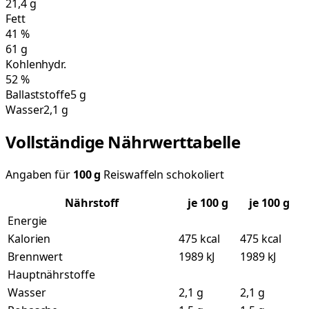
21,4
g
Fett
41
%
61
g
Kohlenhydr.
52
%
Ballaststoffe
5 g
Wasser
2,1 g
Vollständige Nährwerttabelle
Angaben für
100
g
Reiswaffeln schokoliert
Nährstoff
je
100
g
je 100 g
Energie
Kalorien
475 kcal
475 kcal
Brennwert
1989 kJ
1989 kJ
Hauptnährstoffe
Wasser
2,1 g
2,1 g