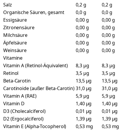
Salz
0,2 g
0,2 g
Organische Säuren, gesamt
0,0 g
0,0 g
Essigsäure
0,00 g
0,00 g
Zitronensäure
0,00 g
0,00 g
Milchsäure
0,00 g
0,00 g
Äpfelsäure
0,00 g
0,00 g
Weinsäure
0,00 g
0,00 g
Vitamine
Vitamin A (Retinol-Äquivalent)
8,3 µg
8,3 µg
Retinol
3,5 µg
3,5 µg
Beta-Carotin
13,5 µg
13,5 µg
Carotinoide (außer Beta-Carotin)
31,0 µg
31,0 µg
Vitamin A (RAE)
5,9 µg
5,9 µg
Vitamin D
1,40 µg
1,40 µg
D3 (Cholecalciferol)
0,01 µg
0,01 µg
D2 (Ergocalciferol)
1,39 µg
1,39 µg
Vitamin E (Alpha-Tocopherol)
0,53 mg
0,53 mg