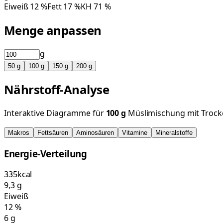
Eiweiß
12
%
Fett
17
%
KH
71
%
Menge anpassen
g
50
g
100
g
150
g
200
g
Nährstoff-Analyse
Interaktive Diagramme für
100
g
Müslimischung mit Trock
Makros
Fettsäuren
Aminosäuren
Vitamine
Mineralstoffe
Energie-Verteilung
335
kcal
9,3
g
Eiweiß
12
%
6
g