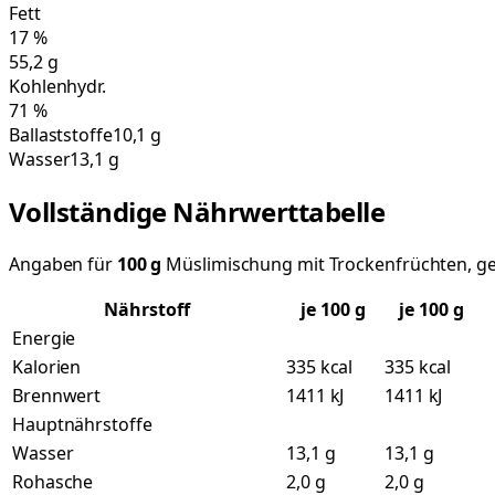
Fett
17
%
55,2
g
Kohlenhydr.
71
%
Ballaststoffe
10,1 g
Wasser
13,1 g
Vollständige Nährwerttabelle
Angaben für
100
g
Müslimischung mit Trockenfrüchten, g
Nährstoff
je
100
g
je 100 g
Energie
Kalorien
335 kcal
335 kcal
Brennwert
1411 kJ
1411 kJ
Hauptnährstoffe
Wasser
13,1 g
13,1 g
Rohasche
2,0 g
2,0 g