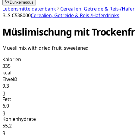
Dunkelmodus
Lebensmitteldatenbank
Cerealien, Getreide & Reis-/Hafe
BLS
C538000
Cerealien, Getreide & Reis-/Haferdrinks
Müslimischung mit Trockenfr
Muesli mix with dried fruit, sweetened
Kalorien
335
kcal
Eiweiß
9,3
g
Fett
6,0
g
Kohlenhydrate
55,2
g