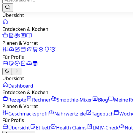
Übersicht
Entdecken & Kochen
Planen & Vorrat
Für Profis
Übersicht
Dashboard
Entdecken & Kochen
Rezepte
Rechner
Smoothie-Mixer
Blog
Meine R
Planen & Vorrat
Geschmacksprofil
Nährwertziele
Tagebuch
Woch
Für Profis
Übersicht
Etikett
Health Claims
LMIV-Check
Nut