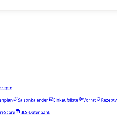
ezepte
enplan
Saisonkalender
Einkaufsliste
Vorrat
Rezeptv
ri-Score
BLS-Datenbank