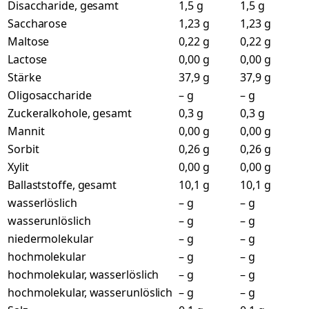
Disaccharide, gesamt
1,5 g
1,5 g
Saccharose
1,23 g
1,23 g
Maltose
0,22 g
0,22 g
Lactose
0,00 g
0,00 g
Stärke
37,9 g
37,9 g
Oligosaccharide
– g
– g
Zuckeralkohole, gesamt
0,3 g
0,3 g
Mannit
0,00 g
0,00 g
Sorbit
0,26 g
0,26 g
Xylit
0,00 g
0,00 g
Ballaststoffe, gesamt
10,1 g
10,1 g
wasserlöslich
– g
– g
wasserunlöslich
– g
– g
niedermolekular
– g
– g
hochmolekular
– g
– g
hochmolekular, wasserlöslich
– g
– g
hochmolekular, wasserunlöslich
– g
– g