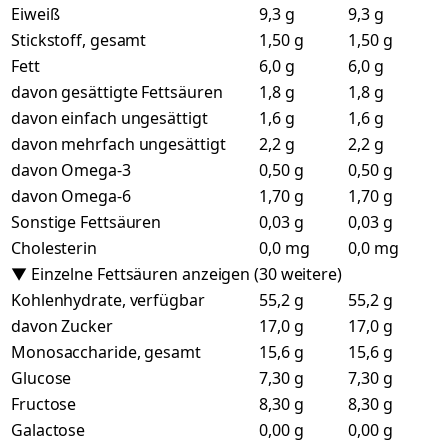
Eiweiß
9,3 g
9,3 g
Stickstoff, gesamt
1,50 g
1,50 g
Fett
6,0 g
6,0 g
davon gesättigte Fettsäuren
1,8 g
1,8 g
davon einfach ungesättigt
1,6 g
1,6 g
davon mehrfach ungesättigt
2,2 g
2,2 g
davon Omega-3
0,50 g
0,50 g
davon Omega-6
1,70 g
1,70 g
Sonstige Fettsäuren
0,03 g
0,03 g
Cholesterin
0,0 mg
0,0 mg
▼ Einzelne Fettsäuren anzeigen (30 weitere)
Kohlenhydrate, verfügbar
55,2 g
55,2 g
davon Zucker
17,0 g
17,0 g
Monosaccharide, gesamt
15,6 g
15,6 g
Glucose
7,30 g
7,30 g
Fructose
8,30 g
8,30 g
Galactose
0,00 g
0,00 g