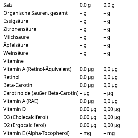
Salz
0,0 g
0,0 g
Organische Säuren, gesamt
– g
– g
Essigsäure
– g
– g
Zitronensäure
– g
– g
Milchsäure
– g
– g
Äpfelsäure
– g
– g
Weinsäure
– g
– g
Vitamine
Vitamin A (Retinol-Äquivalent)
0,0 µg
0,0 µg
Retinol
0,0 µg
0,0 µg
Beta-Carotin
0,0 µg
0,0 µg
Carotinoide (außer Beta-Carotin)
– µg
– µg
Vitamin A (RAE)
0,0 µg
0,0 µg
Vitamin D
0,00 µg
0,00 µg
D3 (Cholecalciferol)
0,00 µg
0,00 µg
D2 (Ergocalciferol)
0,00 µg
0,00 µg
Vitamin E (Alpha-Tocopherol)
– mg
– mg