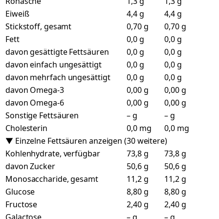
Rohasche
1,3 g
1,3 g
Eiweiß
4,4 g
4,4 g
Stickstoff, gesamt
0,70 g
0,70 g
Fett
0,0 g
0,0 g
davon gesättigte Fettsäuren
0,0 g
0,0 g
davon einfach ungesättigt
0,0 g
0,0 g
davon mehrfach ungesättigt
0,0 g
0,0 g
davon Omega-3
0,00 g
0,00 g
davon Omega-6
0,00 g
0,00 g
Sonstige Fettsäuren
– g
– g
Cholesterin
0,0 mg
0,0 mg
▼ Einzelne Fettsäuren anzeigen (30 weitere)
Kohlenhydrate, verfügbar
73,8 g
73,8 g
davon Zucker
50,6 g
50,6 g
Monosaccharide, gesamt
11,2 g
11,2 g
Glucose
8,80 g
8,80 g
Fructose
2,40 g
2,40 g
Galactose
– g
– g