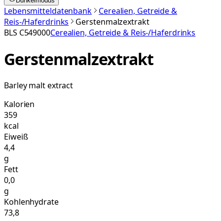
Dunkelmodus
Lebensmitteldatenbank
Cerealien, Getreide &
Reis-/Haferdrinks
Gerstenmalzextrakt
BLS
C549000
Cerealien, Getreide & Reis-/Haferdrinks
Gerstenmalzextrakt
Barley malt extract
Kalorien
359
kcal
Eiweiß
4,4
g
Fett
0,0
g
Kohlenhydrate
73,8