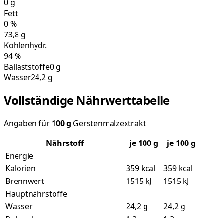
0
g
Fett
0
%
73,8
g
Kohlenhydr.
94
%
Ballaststoffe
0 g
Wasser
24,2 g
Vollständige Nährwerttabelle
Angaben für
100
g
Gerstenmalzextrakt
Nährstoff
je
100
g
je 100 g
Energie
Kalorien
359 kcal
359 kcal
Brennwert
1515 kJ
1515 kJ
Hauptnährstoffe
Wasser
24,2 g
24,2 g