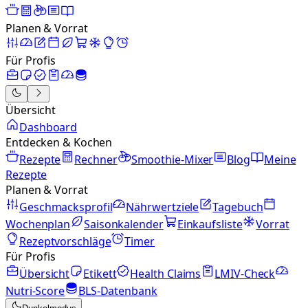
Planen & Vorrat
Für Profis
Übersicht
Dashboard
Entdecken & Kochen
Rezepte
Rechner
Smoothie-Mixer
Blog
Meine
Rezepte
Planen & Vorrat
Geschmacksprofil
Nährwertziele
Tagebuch
Wochenplan
Saisonkalender
Einkaufsliste
Vorrat
Rezeptvorschläge
Timer
Für Profis
Übersicht
Etikett
Health Claims
LMIV-Check
Nutri-Score
BLS-Datenbank