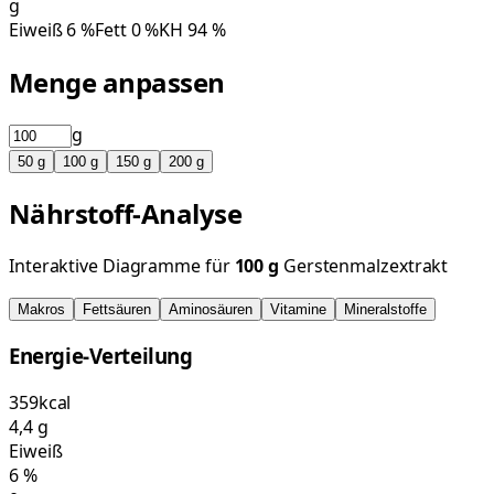
g
Eiweiß
6
%
Fett
0
%
KH
94
%
Menge anpassen
g
50
g
100
g
150
g
200
g
Nährstoff-Analyse
Interaktive Diagramme für
100
g
Gerstenmalzextrakt
Makros
Fettsäuren
Aminosäuren
Vitamine
Mineralstoffe
Energie-Verteilung
359
kcal
4,4
g
Eiweiß
6
%