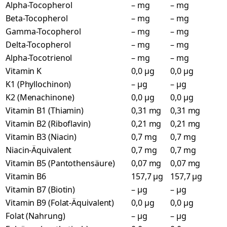
Alpha-Tocopherol
– mg
– mg
Beta-Tocopherol
– mg
– mg
Gamma-Tocopherol
– mg
– mg
Delta-Tocopherol
– mg
– mg
Alpha-Tocotrienol
– mg
– mg
Vitamin K
0,0 µg
0,0 µg
K1 (Phyllochinon)
– µg
– µg
K2 (Menachinone)
0,0 µg
0,0 µg
Vitamin B1 (Thiamin)
0,31 mg
0,31 mg
Vitamin B2 (Riboflavin)
0,21 mg
0,21 mg
Vitamin B3 (Niacin)
0,7 mg
0,7 mg
Niacin-Äquivalent
0,7 mg
0,7 mg
Vitamin B5 (Pantothensäure)
0,07 mg
0,07 mg
Vitamin B6
157,7 µg
157,7 µg
Vitamin B7 (Biotin)
– µg
– µg
Vitamin B9 (Folat-Äquivalent)
0,0 µg
0,0 µg
Folat (Nahrung)
– µg
– µg