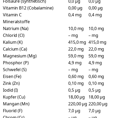
Folsäure (synthetisch)
0,0 µg
0,0 µg
Vitamin B12 (Cobalamine)
0,00 µg
0,00 µg
Vitamin C
0,4 mg
0,4 mg
Mineralstoffe
Natrium (Na)
10,0 mg
10,0 mg
Chlorid (Cl)
– mg
– mg
Kalium (K)
415,0 mg
415,0 mg
Calcium (Ca)
22,0 mg
22,0 mg
Magnesium (Mg)
59,0 mg
59,0 mg
Phosphor (P)
4,9 mg
4,9 mg
Schwefel (S)
– mg
– mg
Eisen (Fe)
0,60 mg
0,60 mg
Zink (Zn)
0,10 mg
0,10 mg
Iodid (I)
0,5 µg
0,5 µg
Kupfer (Cu)
18,00 µg
18,00 µg
Mangan (Mn)
220,00 µg
220,00 µg
Fluorid (F)
7,0 µg
7,0 µg
Chrom (Cr)
– µg
– µg