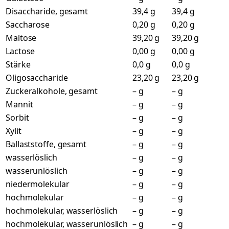
Disaccharide, gesamt
39,4 g
39,4 g
Saccharose
0,20 g
0,20 g
Maltose
39,20 g
39,20 g
Lactose
0,00 g
0,00 g
Stärke
0,0 g
0,0 g
Oligosaccharide
23,20 g
23,20 g
Zuckeralkohole, gesamt
– g
– g
Mannit
– g
– g
Sorbit
– g
– g
Xylit
– g
– g
Ballaststoffe, gesamt
– g
– g
wasserlöslich
– g
– g
wasserunlöslich
– g
– g
niedermolekular
– g
– g
hochmolekular
– g
– g
hochmolekular, wasserlöslich
– g
– g
hochmolekular, wasserunlöslich
– g
– g