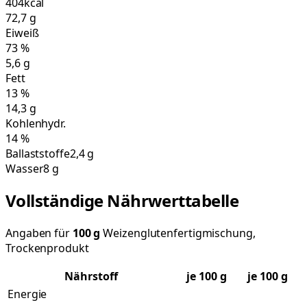
404
kcal
72,7
g
Eiweiß
73
%
5,6
g
Fett
13
%
14,3
g
Kohlenhydr.
14
%
Ballaststoffe
2,4 g
Wasser
8 g
Vollständige Nährwerttabelle
Angaben für
100
g
Weizenglutenfertigmischung,
Trockenprodukt
Nährstoff
je
100
g
je 100 g
Energie