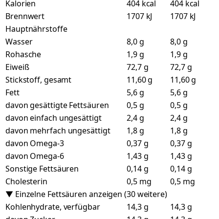
Kalorien
404 kcal
404 kcal
Brennwert
1707 kJ
1707 kJ
Hauptnährstoffe
Wasser
8,0 g
8,0 g
Rohasche
1,9 g
1,9 g
Eiweiß
72,7 g
72,7 g
Stickstoff, gesamt
11,60 g
11,60 g
Fett
5,6 g
5,6 g
davon gesättigte Fettsäuren
0,5 g
0,5 g
davon einfach ungesättigt
2,4 g
2,4 g
davon mehrfach ungesättigt
1,8 g
1,8 g
davon Omega-3
0,37 g
0,37 g
davon Omega-6
1,43 g
1,43 g
Sonstige Fettsäuren
0,14 g
0,14 g
Cholesterin
0,5 mg
0,5 mg
▼ Einzelne Fettsäuren anzeigen (30 weitere)
Kohlenhydrate, verfügbar
14,3 g
14,3 g