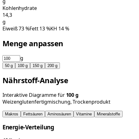
g
Kohlenhydrate
14,3
g
Eiweiß
73
%
Fett
13
%
KH
14
%
Menge anpassen
g
50
g
100
g
150
g
200
g
Nährstoff-Analyse
Interaktive Diagramme für
100
g
Weizenglutenfertigmischung, Trockenprodukt
Makros
Fettsäuren
Aminosäuren
Vitamine
Mineralstoffe
Energie-Verteilung