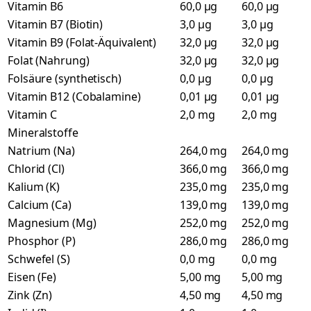
Vitamin B6
60,0 µg
60,0 µg
Vitamin B7 (Biotin)
3,0 µg
3,0 µg
Vitamin B9 (Folat-Äquivalent)
32,0 µg
32,0 µg
Folat (Nahrung)
32,0 µg
32,0 µg
Folsäure (synthetisch)
0,0 µg
0,0 µg
Vitamin B12 (Cobalamine)
0,01 µg
0,01 µg
Vitamin C
2,0 mg
2,0 mg
Mineralstoffe
Natrium (Na)
264,0 mg
264,0 mg
Chlorid (Cl)
366,0 mg
366,0 mg
Kalium (K)
235,0 mg
235,0 mg
Calcium (Ca)
139,0 mg
139,0 mg
Magnesium (Mg)
252,0 mg
252,0 mg
Phosphor (P)
286,0 mg
286,0 mg
Schwefel (S)
0,0 mg
0,0 mg
Eisen (Fe)
5,00 mg
5,00 mg
Zink (Zn)
4,50 mg
4,50 mg