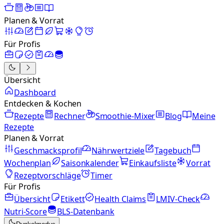
Planen & Vorrat
Für Profis
Übersicht
Dashboard
Entdecken & Kochen
Rezepte
Rechner
Smoothie-Mixer
Blog
Meine
Rezepte
Planen & Vorrat
Geschmacksprofil
Nährwertziele
Tagebuch
Wochenplan
Saisonkalender
Einkaufsliste
Vorrat
Rezeptvorschläge
Timer
Für Profis
Übersicht
Etikett
Health Claims
LMIV-Check
Nutri-Score
BLS-Datenbank