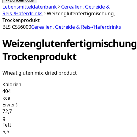
Dunkelmodus
Lebensmitteldatenbank
Cerealien, Getreide &
Reis-/Haferdrinks
Weizenglutenfertigmischung,
Trockenprodukt
BLS
C556000
Cerealien, Getreide & Reis-/Haferdrinks
Weizenglutenfertigmischung
Trockenprodukt
Wheat gluten mix, dried product
Kalorien
404
kcal
Eiweiß
72,7
g
Fett
5,6