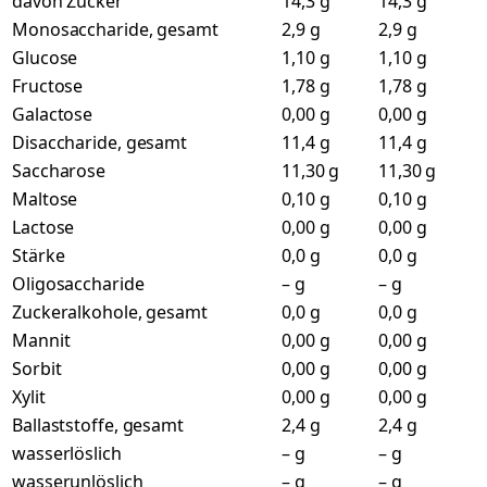
davon Zucker
14,3 g
14,3 g
Monosaccharide, gesamt
2,9 g
2,9 g
Glucose
1,10 g
1,10 g
Fructose
1,78 g
1,78 g
Galactose
0,00 g
0,00 g
Disaccharide, gesamt
11,4 g
11,4 g
Saccharose
11,30 g
11,30 g
Maltose
0,10 g
0,10 g
Lactose
0,00 g
0,00 g
Stärke
0,0 g
0,0 g
Oligosaccharide
– g
– g
Zuckeralkohole, gesamt
0,0 g
0,0 g
Mannit
0,00 g
0,00 g
Sorbit
0,00 g
0,00 g
Xylit
0,00 g
0,00 g
Ballaststoffe, gesamt
2,4 g
2,4 g
wasserlöslich
– g
– g
wasserunlöslich
– g
– g