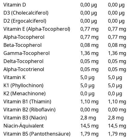
Vitamin D
0,00 µg
0,00 µg
D3 (Cholecalciferol)
0,00 µg
0,00 µg
D2 (Ergocalciferol)
0,00 µg
0,00 µg
Vitamin E (Alpha-Tocopherol)
0,77 mg
0,77 mg
Alpha-Tocopherol
0,77 mg
0,77 mg
Beta-Tocopherol
0,08 mg
0,08 mg
Gamma-Tocopherol
1,36 mg
1,36 mg
Delta-Tocopherol
0,05 mg
0,05 mg
Alpha-Tocotrienol
0,05 mg
0,05 mg
Vitamin K
5,0 µg
5,0 µg
K1 (Phyllochinon)
5,0 µg
5,0 µg
K2 (Menachinone)
0,0 µg
0,0 µg
Vitamin B1 (Thiamin)
1,10 mg
1,10 mg
Vitamin B2 (Riboflavin)
0,00 mg
0,00 mg
Vitamin B3 (Niacin)
2,8 mg
2,8 mg
Niacin-Äquivalent
14,5 mg
14,5 mg
Vitamin B5 (Pantothensäure)
1,79 mg
1,79 mg