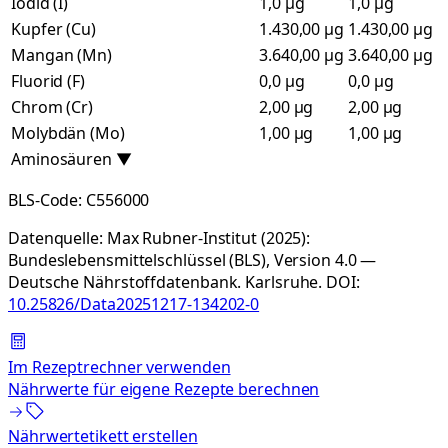
Iodid (I)
1,0 µg
1,0 µg
Kupfer (Cu)
1.430,00 µg
1.430,00 µg
Mangan (Mn)
3.640,00 µg
3.640,00 µg
Fluorid (F)
0,0 µg
0,0 µg
Chrom (Cr)
2,00 µg
2,00 µg
Molybdän (Mo)
1,00 µg
1,00 µg
Aminosäuren
▼
BLS-Code:
C556000
Datenquelle:
Max Rubner-Institut (2025):
Bundeslebensmittelschlüssel (BLS), Version 4.0 —
Deutsche Nährstoffdatenbank. Karlsruhe.
DOI:
10.25826/Data20251217-134202-0
Im Rezeptrechner verwenden
Nährwerte für eigene Rezepte berechnen
Nährwertetikett erstellen