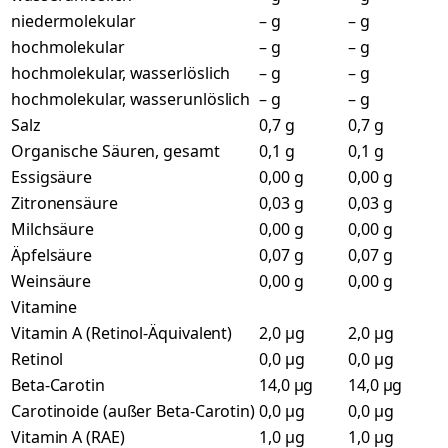
niedermolekular
– g
– g
hochmolekular
– g
– g
hochmolekular, wasserlöslich
– g
– g
hochmolekular, wasserunlöslich
– g
– g
Salz
0,7 g
0,7 g
Organische Säuren, gesamt
0,1 g
0,1 g
Essigsäure
0,00 g
0,00 g
Zitronensäure
0,03 g
0,03 g
Milchsäure
0,00 g
0,00 g
Äpfelsäure
0,07 g
0,07 g
Weinsäure
0,00 g
0,00 g
Vitamine
Vitamin A (Retinol-Äquivalent)
2,0 µg
2,0 µg
Retinol
0,0 µg
0,0 µg
Beta-Carotin
14,0 µg
14,0 µg
Carotinoide (außer Beta-Carotin)
0,0 µg
0,0 µg
Vitamin A (RAE)
1,0 µg
1,0 µg