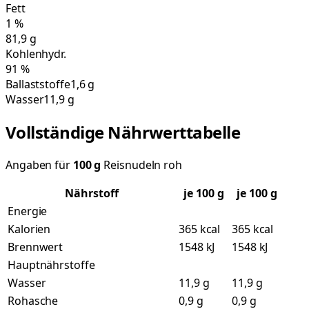
Fett
1
%
81,9
g
Kohlenhydr.
91
%
Ballaststoffe
1,6 g
Wasser
11,9 g
Vollständige Nährwerttabelle
Angaben für
100
g
Reisnudeln roh
Nährstoff
je
100
g
je 100 g
Energie
Kalorien
365 kcal
365 kcal
Brennwert
1548 kJ
1548 kJ
Hauptnährstoffe
Wasser
11,9 g
11,9 g
Rohasche
0,9 g
0,9 g