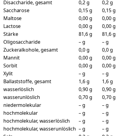
Disaccharide, gesamt
0,2 g
0,2 g
Saccharose
0,15 g
0,15 g
Maltose
0,00 g
0,00 g
Lactose
0,00 g
0,00 g
Stärke
81,6 g
81,6 g
Oligosaccharide
– g
– g
Zuckeralkohole, gesamt
0,0 g
0,0 g
Mannit
0,00 g
0,00 g
Sorbit
0,00 g
0,00 g
Xylit
– g
– g
Ballaststoffe, gesamt
1,6 g
1,6 g
wasserlöslich
0,90 g
0,90 g
wasserunlöslich
0,70 g
0,70 g
niedermolekular
– g
– g
hochmolekular
– g
– g
hochmolekular, wasserlöslich
– g
– g
hochmolekular, wasserunlöslich
– g
– g