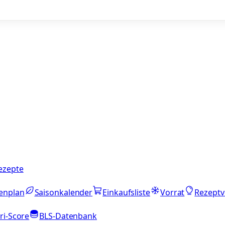
ezepte
enplan
Saisonkalender
Einkaufsliste
Vorrat
Rezeptv
ri-Score
BLS-Datenbank