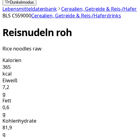
Dunkelmodus
Lebensmitteldatenbank
Cerealien, Getreide & Reis-/Hafe
BLS
C559000
Cerealien, Getreide & Reis-/Haferdrinks
Reisnudeln roh
Rice noodles raw
Kalorien
365
kcal
Eiweiß
7,2
g
Fett
0,6
g
Kohlenhydrate
81,9
g