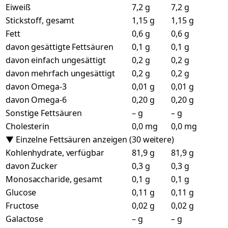
Eiweiß
7,2 g
7,2 g
Stickstoff, gesamt
1,15 g
1,15 g
Fett
0,6 g
0,6 g
davon gesättigte Fettsäuren
0,1 g
0,1 g
davon einfach ungesättigt
0,2 g
0,2 g
davon mehrfach ungesättigt
0,2 g
0,2 g
davon Omega-3
0,01 g
0,01 g
davon Omega-6
0,20 g
0,20 g
Sonstige Fettsäuren
– g
– g
Cholesterin
0,0 mg
0,0 mg
▼ Einzelne Fettsäuren anzeigen (30 weitere)
Kohlenhydrate, verfügbar
81,9 g
81,9 g
davon Zucker
0,3 g
0,3 g
Monosaccharide, gesamt
0,1 g
0,1 g
Glucose
0,11 g
0,11 g
Fructose
0,02 g
0,02 g
Galactose
– g
– g