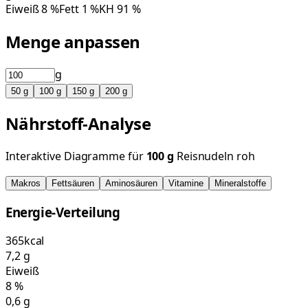
Eiweiß
8
%
Fett
1
%
KH
91
%
Menge anpassen
g
50
g
100
g
150
g
200
g
Nährstoff-Analyse
Interaktive Diagramme für
100
g
Reisnudeln roh
Makros
Fettsäuren
Aminosäuren
Vitamine
Mineralstoffe
Energie-Verteilung
365
kcal
7,2
g
Eiweiß
8
%
0,6
g