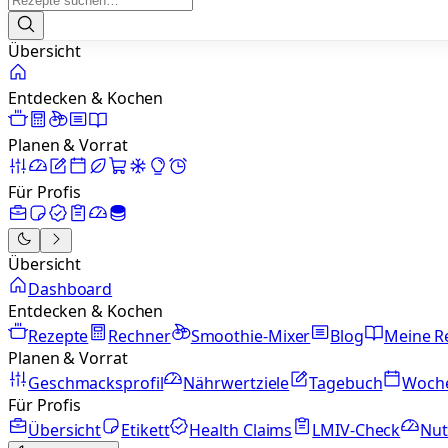
Übersicht
Entdecken & Kochen
Planen & Vorrat
Für Profis
Übersicht
Dashboard
Entdecken & Kochen
Rezepte
Rechner
Smoothie-Mixer
Blog
Meine R
Planen & Vorrat
Geschmacksprofil
Nährwertziele
Tagebuch
Woch
Für Profis
Übersicht
Etikett
Health Claims
LMIV-Check
Nut