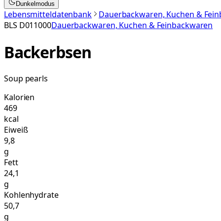
Dunkelmodus
Lebensmitteldatenbank
Dauerbackwaren, Kuchen & Fei
BLS
D011000
Dauerbackwaren, Kuchen & Feinbackwaren
Backerbsen
Soup pearls
Kalorien
469
kcal
Eiweiß
9,8
g
Fett
24,1
g
Kohlenhydrate
50,7
g