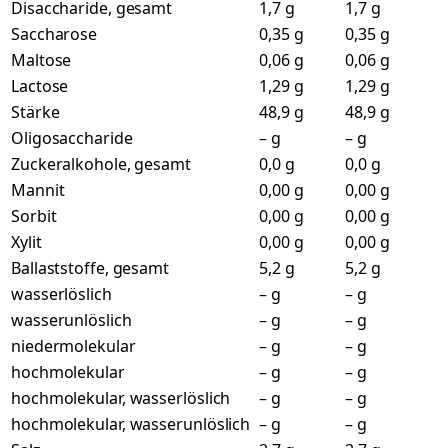
Disaccharide, gesamt
1,7 g
1,7 g
Saccharose
0,35 g
0,35 g
Maltose
0,06 g
0,06 g
Lactose
1,29 g
1,29 g
Stärke
48,9 g
48,9 g
Oligosaccharide
– g
– g
Zuckeralkohole, gesamt
0,0 g
0,0 g
Mannit
0,00 g
0,00 g
Sorbit
0,00 g
0,00 g
Xylit
0,00 g
0,00 g
Ballaststoffe, gesamt
5,2 g
5,2 g
wasserlöslich
– g
– g
wasserunlöslich
– g
– g
niedermolekular
– g
– g
hochmolekular
– g
– g
hochmolekular, wasserlöslich
– g
– g
hochmolekular, wasserunlöslich
– g
– g