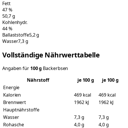
Fett
47
%
50,7
g
Kohlenhydr.
44
%
Ballaststoffe
5,2 g
Wasser
7,3 g
Vollständige Nährwerttabelle
Angaben für
100
g
Backerbsen
Nährstoff
je
100
g
je 100 g
Energie
Kalorien
469 kcal
469 kcal
Brennwert
1962 kJ
1962 kJ
Hauptnährstoffe
Wasser
7,3 g
7,3 g
Rohasche
4,0 g
4,0 g