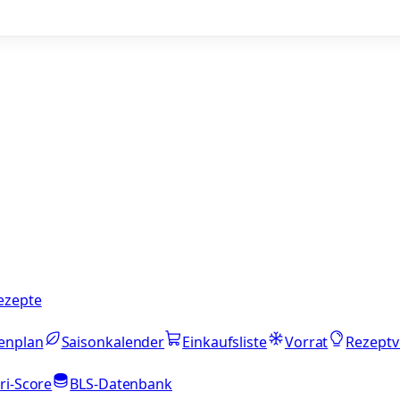
ezepte
enplan
Saisonkalender
Einkaufsliste
Vorrat
Rezeptv
ri-Score
BLS-Datenbank