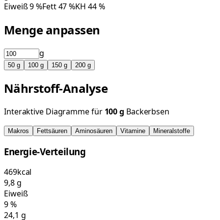
Eiweiß
9
%
Fett
47
%
KH
44
%
Menge anpassen
g
50
g
100
g
150
g
200
g
Nährstoff-Analyse
Interaktive Diagramme für
100
g
Backerbsen
Makros
Fettsäuren
Aminosäuren
Vitamine
Mineralstoffe
Energie-Verteilung
469
kcal
9,8
g
Eiweiß
9
%
24,1
g