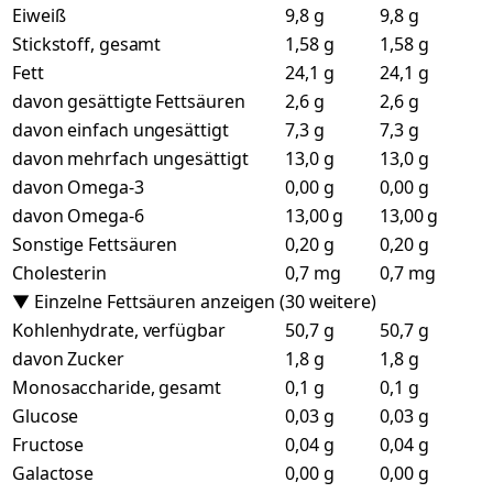
Eiweiß
9,8 g
9,8 g
Stickstoff, gesamt
1,58 g
1,58 g
Fett
24,1 g
24,1 g
davon gesättigte Fettsäuren
2,6 g
2,6 g
davon einfach ungesättigt
7,3 g
7,3 g
davon mehrfach ungesättigt
13,0 g
13,0 g
davon Omega-3
0,00 g
0,00 g
davon Omega-6
13,00 g
13,00 g
Sonstige Fettsäuren
0,20 g
0,20 g
Cholesterin
0,7 mg
0,7 mg
▼ Einzelne Fettsäuren anzeigen (30 weitere)
Kohlenhydrate, verfügbar
50,7 g
50,7 g
davon Zucker
1,8 g
1,8 g
Monosaccharide, gesamt
0,1 g
0,1 g
Glucose
0,03 g
0,03 g
Fructose
0,04 g
0,04 g
Galactose
0,00 g
0,00 g