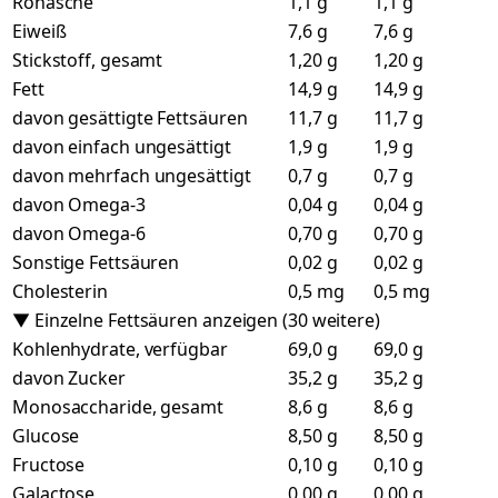
Rohasche
1,1 g
1,1 g
Eiweiß
7,6 g
7,6 g
Stickstoff, gesamt
1,20 g
1,20 g
Fett
14,9 g
14,9 g
davon gesättigte Fettsäuren
11,7 g
11,7 g
davon einfach ungesättigt
1,9 g
1,9 g
davon mehrfach ungesättigt
0,7 g
0,7 g
davon Omega-3
0,04 g
0,04 g
davon Omega-6
0,70 g
0,70 g
Sonstige Fettsäuren
0,02 g
0,02 g
Cholesterin
0,5 mg
0,5 mg
▼ Einzelne Fettsäuren anzeigen (30 weitere)
Kohlenhydrate, verfügbar
69,0 g
69,0 g
davon Zucker
35,2 g
35,2 g
Monosaccharide, gesamt
8,6 g
8,6 g
Glucose
8,50 g
8,50 g
Fructose
0,10 g
0,10 g
Galactose
0,00 g
0,00 g