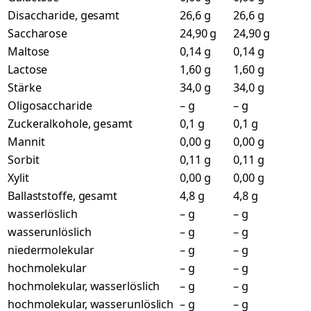
Disaccharide, gesamt
26,6 g
26,6 g
Saccharose
24,90 g
24,90 g
Maltose
0,14 g
0,14 g
Lactose
1,60 g
1,60 g
Stärke
34,0 g
34,0 g
Oligosaccharide
– g
– g
Zuckeralkohole, gesamt
0,1 g
0,1 g
Mannit
0,00 g
0,00 g
Sorbit
0,11 g
0,11 g
Xylit
0,00 g
0,00 g
Ballaststoffe, gesamt
4,8 g
4,8 g
wasserlöslich
– g
– g
wasserunlöslich
– g
– g
niedermolekular
– g
– g
hochmolekular
– g
– g
hochmolekular, wasserlöslich
– g
– g
hochmolekular, wasserunlöslich
– g
– g