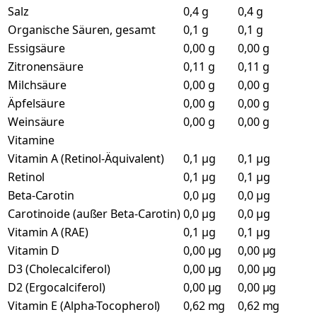
Salz
0,4 g
0,4 g
Organische Säuren, gesamt
0,1 g
0,1 g
Essigsäure
0,00 g
0,00 g
Zitronensäure
0,11 g
0,11 g
Milchsäure
0,00 g
0,00 g
Äpfelsäure
0,00 g
0,00 g
Weinsäure
0,00 g
0,00 g
Vitamine
Vitamin A (Retinol-Äquivalent)
0,1 µg
0,1 µg
Retinol
0,1 µg
0,1 µg
Beta-Carotin
0,0 µg
0,0 µg
Carotinoide (außer Beta-Carotin)
0,0 µg
0,0 µg
Vitamin A (RAE)
0,1 µg
0,1 µg
Vitamin D
0,00 µg
0,00 µg
D3 (Cholecalciferol)
0,00 µg
0,00 µg
D2 (Ergocalciferol)
0,00 µg
0,00 µg
Vitamin E (Alpha-Tocopherol)
0,62 mg
0,62 mg