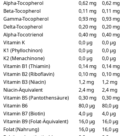
Alpha-Tocopherol
0,62 mg
0,62 mg
Beta-Tocopherol
0,11 mg
0,11 mg
Gamma-Tocopherol
0,93 mg
0,93 mg
Delta-Tocopherol
0,20 mg
0,20 mg
Alpha-Tocotrienol
0,40 mg
0,40 mg
Vitamin K
0,0 µg
0,0 µg
K1 (Phyllochinon)
0,0 µg
0,0 µg
K2 (Menachinone)
0,0 µg
0,0 µg
Vitamin B1 (Thiamin)
0,14 mg
0,14 mg
Vitamin B2 (Riboflavin)
0,10 mg
0,10 mg
Vitamin B3 (Niacin)
1,2 mg
1,2 mg
Niacin-Äquivalent
2,4 mg
2,4 mg
Vitamin B5 (Pantothensäure)
0,30 mg
0,30 mg
Vitamin B6
80,0 µg
80,0 µg
Vitamin B7 (Biotin)
4,0 µg
4,0 µg
Vitamin B9 (Folat-Äquivalent)
16,0 µg
16,0 µg
Folat (Nahrung)
16,0 µg
16,0 µg