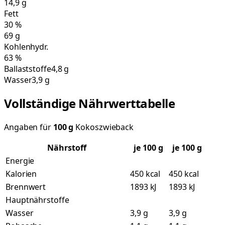
14,9
g
Fett
30
%
69
g
Kohlenhydr.
63
%
Ballaststoffe
4,8 g
Wasser
3,9 g
Vollständige Nährwerttabelle
Angaben für
100
g
Kokoszwieback
Nährstoff
je
100
g
je 100 g
Energie
Kalorien
450 kcal
450 kcal
Brennwert
1893 kJ
1893 kJ
Hauptnährstoffe
Wasser
3,9 g
3,9 g