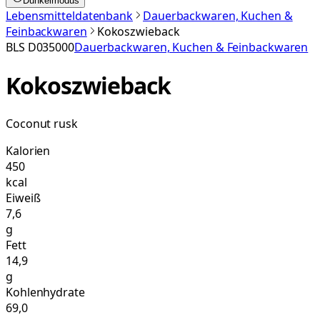
Dunkelmodus
Lebensmitteldatenbank
Dauerbackwaren, Kuchen &
Feinbackwaren
Kokoszwieback
BLS
D035000
Dauerbackwaren, Kuchen & Feinbackwaren
Kokoszwieback
Coconut rusk
Kalorien
450
kcal
Eiweiß
7,6
g
Fett
14,9
g
Kohlenhydrate
69,0