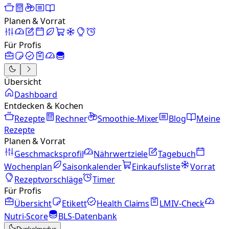
Planen & Vorrat
Für Profis
Übersicht
Dashboard
Entdecken & Kochen
Rezepte
Rechner
Smoothie-Mixer
Blog
Meine
Rezepte
Planen & Vorrat
Geschmacksprofil
Nährwertziele
Tagebuch
Wochenplan
Saisonkalender
Einkaufsliste
Vorrat
Rezeptvorschläge
Timer
Für Profis
Übersicht
Etikett
Health Claims
LMIV-Check
Nutri-Score
BLS-Datenbank