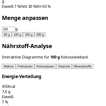
g
Eiweiß
7
%
Fett
30
%
KH
63
%
Menge anpassen
g
50
g
100
g
150
g
200
g
Nährstoff-Analyse
Interaktive Diagramme für
100
g
Kokoszwieback
Makros
Fettsäuren
Aminosäuren
Vitamine
Mineralstoffe
Energie-Verteilung
450
kcal
7,6
g
Eiweiß
7
%