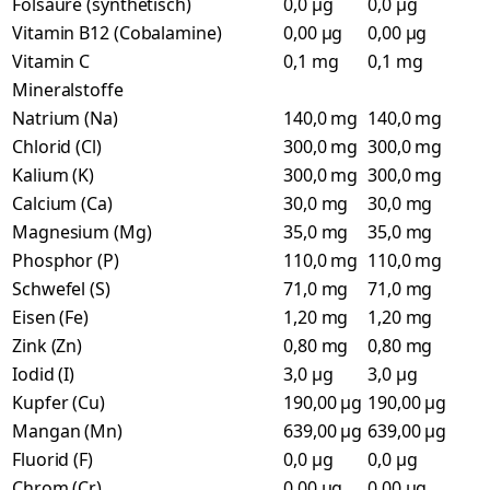
Folsäure (synthetisch)
0,0 µg
0,0 µg
Vitamin B12 (Cobalamine)
0,00 µg
0,00 µg
Vitamin C
0,1 mg
0,1 mg
Mineralstoffe
Natrium (Na)
140,0 mg
140,0 mg
Chlorid (Cl)
300,0 mg
300,0 mg
Kalium (K)
300,0 mg
300,0 mg
Calcium (Ca)
30,0 mg
30,0 mg
Magnesium (Mg)
35,0 mg
35,0 mg
Phosphor (P)
110,0 mg
110,0 mg
Schwefel (S)
71,0 mg
71,0 mg
Eisen (Fe)
1,20 mg
1,20 mg
Zink (Zn)
0,80 mg
0,80 mg
Iodid (I)
3,0 µg
3,0 µg
Kupfer (Cu)
190,00 µg
190,00 µg
Mangan (Mn)
639,00 µg
639,00 µg
Fluorid (F)
0,0 µg
0,0 µg
Chrom (Cr)
0,00 µg
0,00 µg