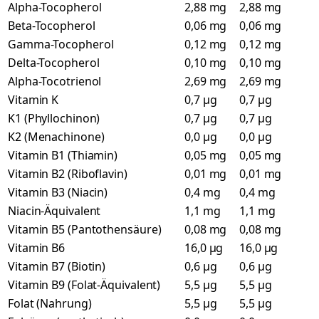
Alpha-Tocopherol
2,88 mg
2,88 mg
Beta-Tocopherol
0,06 mg
0,06 mg
Gamma-Tocopherol
0,12 mg
0,12 mg
Delta-Tocopherol
0,10 mg
0,10 mg
Alpha-Tocotrienol
2,69 mg
2,69 mg
Vitamin K
0,7 µg
0,7 µg
K1 (Phyllochinon)
0,7 µg
0,7 µg
K2 (Menachinone)
0,0 µg
0,0 µg
Vitamin B1 (Thiamin)
0,05 mg
0,05 mg
Vitamin B2 (Riboflavin)
0,01 mg
0,01 mg
Vitamin B3 (Niacin)
0,4 mg
0,4 mg
Niacin-Äquivalent
1,1 mg
1,1 mg
Vitamin B5 (Pantothensäure)
0,08 mg
0,08 mg
Vitamin B6
16,0 µg
16,0 µg
Vitamin B7 (Biotin)
0,6 µg
0,6 µg
Vitamin B9 (Folat-Äquivalent)
5,5 µg
5,5 µg
Folat (Nahrung)
5,5 µg
5,5 µg