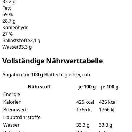
32,2
g
Fett
69
%
28,7
g
Kohlenhydr.
27
%
Ballaststoffe
2,1 g
Wasser
33,3 g
Vollständige Nährwerttabelle
Angaben für
100
g
Blätterteig eifrei, roh
Nährstoff
je
100
g
je 100 g
Energie
Kalorien
425 kcal
425 kcal
Brennwert
1766 kJ
1766 kJ
Hauptnährstoffe
Wasser
33,3 g
33,3 g