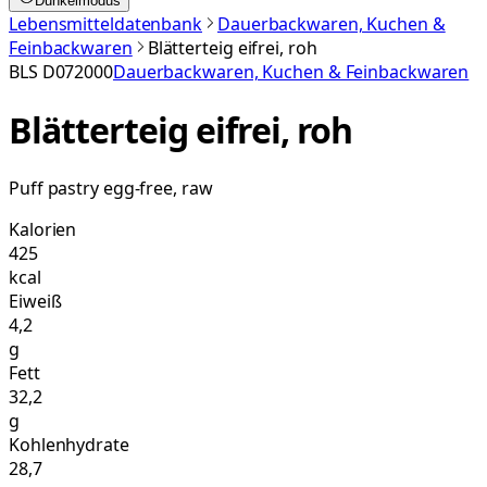
Dunkelmodus
Lebensmitteldatenbank
Dauerbackwaren, Kuchen &
Feinbackwaren
Blätterteig eifrei, roh
BLS
D072000
Dauerbackwaren, Kuchen & Feinbackwaren
Blätterteig eifrei, roh
Puff pastry egg-free, raw
Kalorien
425
kcal
Eiweiß
4,2
g
Fett
32,2
g
Kohlenhydrate
28,7