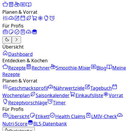
Planen & Vorrat
Für Profis
Übersicht
Dashboard
Entdecken & Kochen
Rezepte
Rechner
Smoothie-Mixer
Blog
Meine
Rezepte
Planen & Vorrat
Geschmacksprofil
Nährwertziele
Tagebuch
Wochenplan
Saisonkalender
Einkaufsliste
Vorrat
Rezeptvorschläge
Timer
Für Profis
Übersicht
Etikett
Health Claims
LMIV-Check
Nutri-Score
BLS-Datenbank