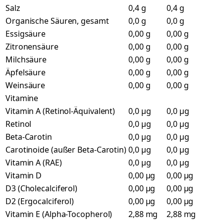
Salz
0,4 g
0,4 g
Organische Säuren, gesamt
0,0 g
0,0 g
Essigsäure
0,00 g
0,00 g
Zitronensäure
0,00 g
0,00 g
Milchsäure
0,00 g
0,00 g
Äpfelsäure
0,00 g
0,00 g
Weinsäure
0,00 g
0,00 g
Vitamine
Vitamin A (Retinol-Äquivalent)
0,0 µg
0,0 µg
Retinol
0,0 µg
0,0 µg
Beta-Carotin
0,0 µg
0,0 µg
Carotinoide (außer Beta-Carotin)
0,0 µg
0,0 µg
Vitamin A (RAE)
0,0 µg
0,0 µg
Vitamin D
0,00 µg
0,00 µg
D3 (Cholecalciferol)
0,00 µg
0,00 µg
D2 (Ergocalciferol)
0,00 µg
0,00 µg
Vitamin E (Alpha-Tocopherol)
2,88 mg
2,88 mg