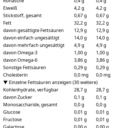
Rohasche
0,4 g
0,4 g
Eiweiß
4,2 g
4,2 g
Stickstoff, gesamt
0,67 g
0,67 g
Fett
32,2 g
32,2 g
davon gesättigte Fettsäuren
12,9 g
12,9 g
davon einfach ungesättigt
14,0 g
14,0 g
davon mehrfach ungesättigt
4,9 g
4,9 g
davon Omega-3
1,00 g
1,00 g
davon Omega-6
3,86 g
3,86 g
Sonstige Fettsäuren
0,29 g
0,29 g
Cholesterin
0,0 mg
0,0 mg
▼ Einzelne Fettsäuren anzeigen (30 weitere)
Kohlenhydrate, verfügbar
28,7 g
28,7 g
davon Zucker
0,1 g
0,1 g
Monosaccharide, gesamt
0,0 g
0,0 g
Glucose
0,01 g
0,01 g
Fructose
0,01 g
0,01 g
Galactose
0,00 g
0,00 g