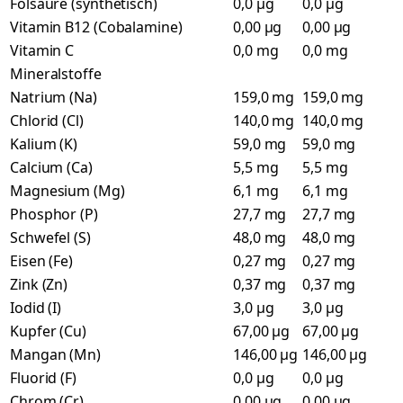
Folsäure (synthetisch)
0,0 µg
0,0 µg
Vitamin B12 (Cobalamine)
0,00 µg
0,00 µg
Vitamin C
0,0 mg
0,0 mg
Mineralstoffe
Natrium (Na)
159,0 mg
159,0 mg
Chlorid (Cl)
140,0 mg
140,0 mg
Kalium (K)
59,0 mg
59,0 mg
Calcium (Ca)
5,5 mg
5,5 mg
Magnesium (Mg)
6,1 mg
6,1 mg
Phosphor (P)
27,7 mg
27,7 mg
Schwefel (S)
48,0 mg
48,0 mg
Eisen (Fe)
0,27 mg
0,27 mg
Zink (Zn)
0,37 mg
0,37 mg
Iodid (I)
3,0 µg
3,0 µg
Kupfer (Cu)
67,00 µg
67,00 µg
Mangan (Mn)
146,00 µg
146,00 µg
Fluorid (F)
0,0 µg
0,0 µg
Chrom (Cr)
0,00 µg
0,00 µg