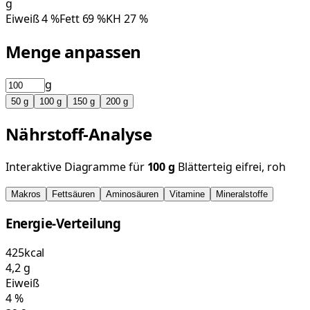
g
Eiweiß
4
%
Fett
69
%
KH
27
%
Menge anpassen
g
50
g
100
g
150
g
200
g
Nährstoff-Analyse
Interaktive Diagramme für
100
g
Blätterteig eifrei, roh
Makros
Fettsäuren
Aminosäuren
Vitamine
Mineralstoffe
Energie-Verteilung
425
kcal
4,2
g
Eiweiß
4
%