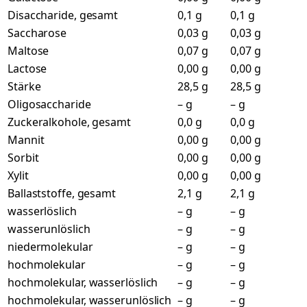
Disaccharide, gesamt
0,1 g
0,1 g
Saccharose
0,03 g
0,03 g
Maltose
0,07 g
0,07 g
Lactose
0,00 g
0,00 g
Stärke
28,5 g
28,5 g
Oligosaccharide
– g
– g
Zuckeralkohole, gesamt
0,0 g
0,0 g
Mannit
0,00 g
0,00 g
Sorbit
0,00 g
0,00 g
Xylit
0,00 g
0,00 g
Ballaststoffe, gesamt
2,1 g
2,1 g
wasserlöslich
– g
– g
wasserunlöslich
– g
– g
niedermolekular
– g
– g
hochmolekular
– g
– g
hochmolekular, wasserlöslich
– g
– g
hochmolekular, wasserunlöslich
– g
– g