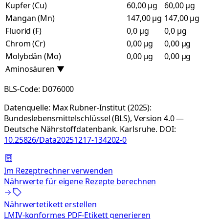
Kupfer (Cu)
60,00 µg
60,00 µg
Mangan (Mn)
147,00 µg
147,00 µg
Fluorid (F)
0,0 µg
0,0 µg
Chrom (Cr)
0,00 µg
0,00 µg
Molybdän (Mo)
0,00 µg
0,00 µg
Aminosäuren
▼
BLS-Code:
D076000
Datenquelle:
Max Rubner-Institut (2025):
Bundeslebensmittelschlüssel (BLS), Version 4.0 —
Deutsche Nährstoffdatenbank. Karlsruhe.
DOI:
10.25826/Data20251217-134202-0
Im Rezeptrechner verwenden
Nährwerte für eigene Rezepte berechnen
Nährwertetikett erstellen
LMIV-konformes PDF-Etikett generieren