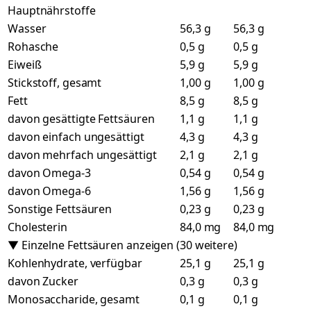
Hauptnährstoffe
Wasser
56,3 g
56,3 g
Rohasche
0,5 g
0,5 g
Eiweiß
5,9 g
5,9 g
Stickstoff, gesamt
1,00 g
1,00 g
Fett
8,5 g
8,5 g
davon gesättigte Fettsäuren
1,1 g
1,1 g
davon einfach ungesättigt
4,3 g
4,3 g
davon mehrfach ungesättigt
2,1 g
2,1 g
davon Omega-3
0,54 g
0,54 g
davon Omega-6
1,56 g
1,56 g
Sonstige Fettsäuren
0,23 g
0,23 g
Cholesterin
84,0 mg
84,0 mg
▼ Einzelne Fettsäuren anzeigen (30 weitere)
Kohlenhydrate, verfügbar
25,1 g
25,1 g
davon Zucker
0,3 g
0,3 g
Monosaccharide, gesamt
0,1 g
0,1 g