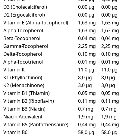
D3 (Cholecalciferol)
0,00 µg
0,00 µg
D2 (Ergocalciferol)
0,00 µg
0,00 µg
Vitamin E (Alpha-Tocopherol)
1,63 mg
1,63 mg
Alpha-Tocopherol
1,63 mg
1,63 mg
Beta-Tocopherol
0,04 mg
0,04 mg
Gamma-Tocopherol
2,25 mg
2,25 mg
Delta-Tocopherol
0,10 mg
0,10 mg
Alpha-Tocotrienol
0,01 mg
0,01 mg
Vitamin K
11,0 µg
11,0 µg
K1 (Phyllochinon)
8,0 µg
8,0 µg
K2 (Menachinone)
3,0 µg
3,0 µg
Vitamin B1 (Thiamin)
0,05 mg
0,05 mg
Vitamin B2 (Riboflavin)
0,11 mg
0,11 mg
Vitamin B3 (Niacin)
0,7 mg
0,7 mg
Niacin-Äquivalent
1,9 mg
1,9 mg
Vitamin B5 (Pantothensäure)
0,44 mg
0,44 mg
Vitamin B6
58,0 µg
58,0 µg