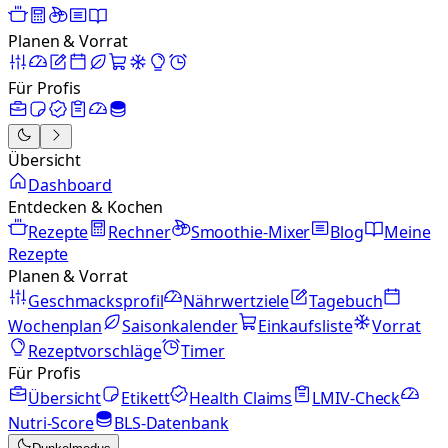
Planen & Vorrat
Für Profis
Übersicht
Dashboard
Entdecken & Kochen
Rezepte
Rechner
Smoothie-Mixer
Blog
Meine
Rezepte
Planen & Vorrat
Geschmacksprofil
Nährwertziele
Tagebuch
Wochenplan
Saisonkalender
Einkaufsliste
Vorrat
Rezeptvorschläge
Timer
Für Profis
Übersicht
Etikett
Health Claims
LMIV-Check
Nutri-Score
BLS-Datenbank