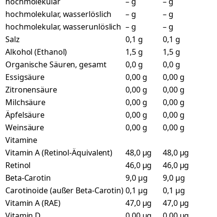
hochmolekular
– g
– g
hochmolekular, wasserlöslich
– g
– g
hochmolekular, wasserunlöslich
– g
– g
Salz
0,1 g
0,1 g
Alkohol (Ethanol)
1,5 g
1,5 g
Organische Säuren, gesamt
0,0 g
0,0 g
Essigsäure
0,00 g
0,00 g
Zitronensäure
0,00 g
0,00 g
Milchsäure
0,00 g
0,00 g
Äpfelsäure
0,00 g
0,00 g
Weinsäure
0,00 g
0,00 g
Vitamine
Vitamin A (Retinol-Äquivalent)
48,0 µg
48,0 µg
Retinol
46,0 µg
46,0 µg
Beta-Carotin
9,0 µg
9,0 µg
Carotinoide (außer Beta-Carotin)
0,1 µg
0,1 µg
Vitamin A (RAE)
47,0 µg
47,0 µg
Vitamin D
0,00 µg
0,00 µg