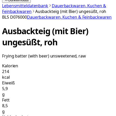
Dunkelmodus
Lebensmitteldatenbank
Dauerbackwaren, Kuchen &
Feinbackwaren
Ausbackteig (mit Bier) ungesüßt, roh
BLS
D076000
Dauerbackwaren, Kuchen & Feinbackwaren
Ausbackteig (mit Bier)
ungesüßt, roh
Frying batter (with beer) unsweetened, raw
Kalorien
214
kcal
Eiweiß
5,9
g
Fett
8,5
g