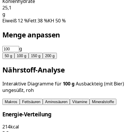
Kohlenhydrate
25,1
g
Eiweiß
12
%
Fett
38
%
KH
50
%
Menge anpassen
g
50
g
100
g
150
g
200
g
Nährstoff-Analyse
Interaktive Diagramme für
100
g
Ausbackteig (mit Bier)
ungesüßt, roh
Makros
Fettsäuren
Aminosäuren
Vitamine
Mineralstoffe
Energie-Verteilung
214
kcal