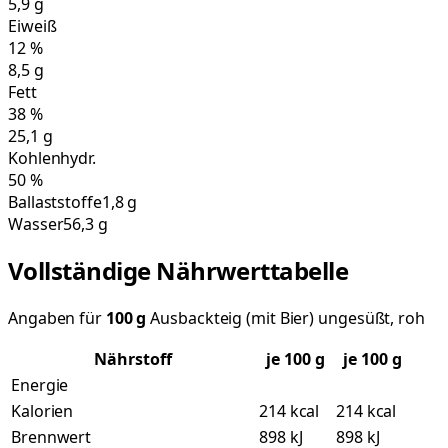
5,9
g
Eiweiß
12
%
8,5
g
Fett
38
%
25,1
g
Kohlenhydr.
50
%
Ballaststoffe
1,8 g
Wasser
56,3 g
Vollständige Nährwerttabelle
Angaben für
100
g
Ausbackteig (mit Bier) ungesüßt, roh
Nährstoff
je
100
g
je 100 g
Energie
Kalorien
214 kcal
214 kcal
Brennwert
898 kJ
898 kJ