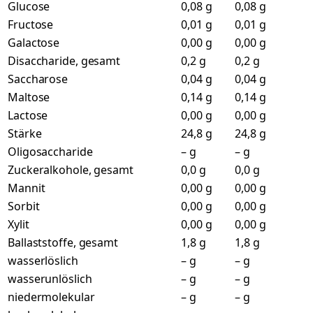
Glucose
0,08 g
0,08 g
Fructose
0,01 g
0,01 g
Galactose
0,00 g
0,00 g
Disaccharide, gesamt
0,2 g
0,2 g
Saccharose
0,04 g
0,04 g
Maltose
0,14 g
0,14 g
Lactose
0,00 g
0,00 g
Stärke
24,8 g
24,8 g
Oligosaccharide
– g
– g
Zuckeralkohole, gesamt
0,0 g
0,0 g
Mannit
0,00 g
0,00 g
Sorbit
0,00 g
0,00 g
Xylit
0,00 g
0,00 g
Ballaststoffe, gesamt
1,8 g
1,8 g
wasserlöslich
– g
– g
wasserunlöslich
– g
– g
niedermolekular
– g
– g