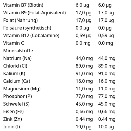
Vitamin B7 (Biotin)
6,0 µg
6,0 µg
Vitamin B9 (Folat-Äquivalent)
17,0 µg
17,0 µg
Folat (Nahrung)
17,0 µg
17,0 µg
Folsäure (synthetisch)
0,0 µg
0,0 µg
Vitamin B12 (Cobalamine)
0,59 µg
0,59 µg
Vitamin C
0,0 mg
0,0 mg
Mineralstoffe
Natrium (Na)
44,0 mg
44,0 mg
Chlorid (Cl)
89,0 mg
89,0 mg
Kalium (K)
91,0 mg
91,0 mg
Calcium (Ca)
16,0 mg
16,0 mg
Magnesium (Mg)
11,0 mg
11,0 mg
Phosphor (P)
77,0 mg
77,0 mg
Schwefel (S)
45,0 mg
45,0 mg
Eisen (Fe)
0,66 mg
0,66 mg
Zink (Zn)
0,44 mg
0,44 mg
Iodid (I)
10,0 µg
10,0 µg