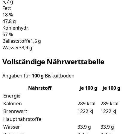
5,7
g
Fett
18
%
47,8
g
Kohlenhydr.
67
%
Ballaststoffe
1,5 g
Wasser
33,9 g
Vollständige Nährwerttabelle
Angaben für
100
g
Biskuitboden
Nährstoff
je
100
g
je 100 g
Energie
Kalorien
289 kcal
289 kcal
Brennwert
1222 kJ
1222 kJ
Hauptnährstoffe
Wasser
33,9 g
33,9 g