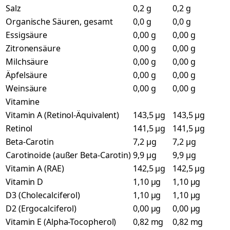
Salz
0,2 g
0,2 g
Organische Säuren, gesamt
0,0 g
0,0 g
Essigsäure
0,00 g
0,00 g
Zitronensäure
0,00 g
0,00 g
Milchsäure
0,00 g
0,00 g
Äpfelsäure
0,00 g
0,00 g
Weinsäure
0,00 g
0,00 g
Vitamine
Vitamin A (Retinol-Äquivalent)
143,5 µg
143,5 µg
Retinol
141,5 µg
141,5 µg
Beta-Carotin
7,2 µg
7,2 µg
Carotinoide (außer Beta-Carotin)
9,9 µg
9,9 µg
Vitamin A (RAE)
142,5 µg
142,5 µg
Vitamin D
1,10 µg
1,10 µg
D3 (Cholecalciferol)
1,10 µg
1,10 µg
D2 (Ergocalciferol)
0,00 µg
0,00 µg
Vitamin E (Alpha-Tocopherol)
0,82 mg
0,82 mg