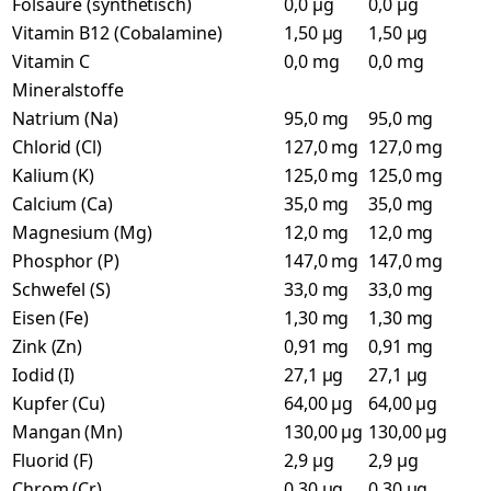
Folsäure (synthetisch)
0,0 µg
0,0 µg
Vitamin B12 (Cobalamine)
1,50 µg
1,50 µg
Vitamin C
0,0 mg
0,0 mg
Mineralstoffe
Natrium (Na)
95,0 mg
95,0 mg
Chlorid (Cl)
127,0 mg
127,0 mg
Kalium (K)
125,0 mg
125,0 mg
Calcium (Ca)
35,0 mg
35,0 mg
Magnesium (Mg)
12,0 mg
12,0 mg
Phosphor (P)
147,0 mg
147,0 mg
Schwefel (S)
33,0 mg
33,0 mg
Eisen (Fe)
1,30 mg
1,30 mg
Zink (Zn)
0,91 mg
0,91 mg
Iodid (I)
27,1 µg
27,1 µg
Kupfer (Cu)
64,00 µg
64,00 µg
Mangan (Mn)
130,00 µg
130,00 µg
Fluorid (F)
2,9 µg
2,9 µg
Chrom (Cr)
0,30 µg
0,30 µg