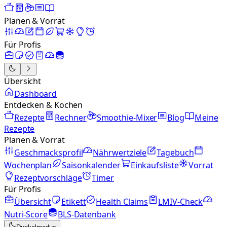
Planen & Vorrat
Für Profis
Übersicht
Dashboard
Entdecken & Kochen
Rezepte
Rechner
Smoothie-Mixer
Blog
Meine
Rezepte
Planen & Vorrat
Geschmacksprofil
Nährwertziele
Tagebuch
Wochenplan
Saisonkalender
Einkaufsliste
Vorrat
Rezeptvorschläge
Timer
Für Profis
Übersicht
Etikett
Health Claims
LMIV-Check
Nutri-Score
BLS-Datenbank