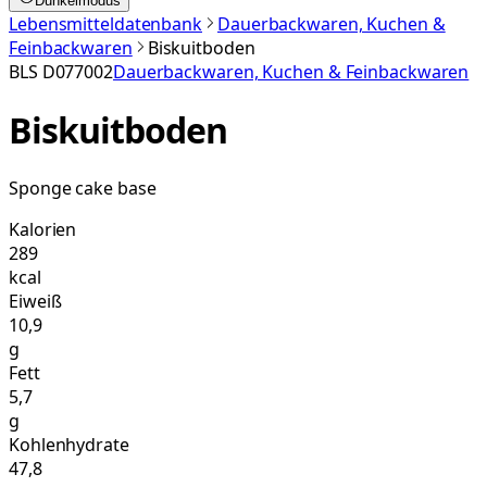
Dunkelmodus
Lebensmitteldatenbank
Dauerbackwaren, Kuchen &
Feinbackwaren
Biskuitboden
BLS
D077002
Dauerbackwaren, Kuchen & Feinbackwaren
Biskuitboden
Sponge cake base
Kalorien
289
kcal
Eiweiß
10,9
g
Fett
5,7
g
Kohlenhydrate
47,8