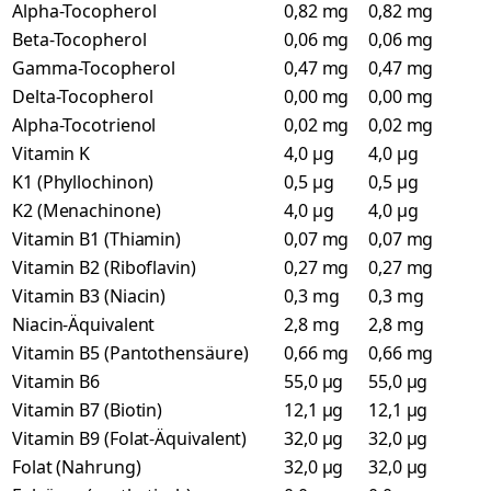
Alpha-Tocopherol
0,82 mg
0,82 mg
Beta-Tocopherol
0,06 mg
0,06 mg
Gamma-Tocopherol
0,47 mg
0,47 mg
Delta-Tocopherol
0,00 mg
0,00 mg
Alpha-Tocotrienol
0,02 mg
0,02 mg
Vitamin K
4,0 µg
4,0 µg
K1 (Phyllochinon)
0,5 µg
0,5 µg
K2 (Menachinone)
4,0 µg
4,0 µg
Vitamin B1 (Thiamin)
0,07 mg
0,07 mg
Vitamin B2 (Riboflavin)
0,27 mg
0,27 mg
Vitamin B3 (Niacin)
0,3 mg
0,3 mg
Niacin-Äquivalent
2,8 mg
2,8 mg
Vitamin B5 (Pantothensäure)
0,66 mg
0,66 mg
Vitamin B6
55,0 µg
55,0 µg
Vitamin B7 (Biotin)
12,1 µg
12,1 µg
Vitamin B9 (Folat-Äquivalent)
32,0 µg
32,0 µg
Folat (Nahrung)
32,0 µg
32,0 µg