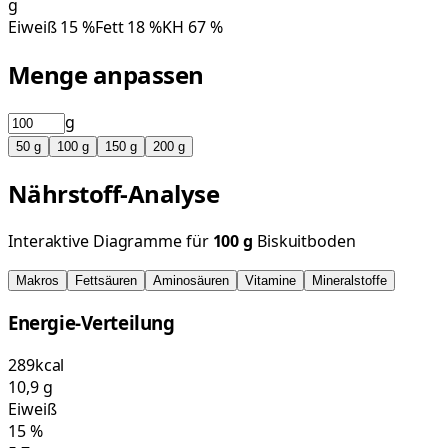
g
Eiweiß
15
%
Fett
18
%
KH
67
%
Menge anpassen
g
50
g
100
g
150
g
200
g
Nährstoff-Analyse
Interaktive Diagramme für
100
g
Biskuitboden
Makros
Fettsäuren
Aminosäuren
Vitamine
Mineralstoffe
Energie-Verteilung
289
kcal
10,9
g
Eiweiß
15
%