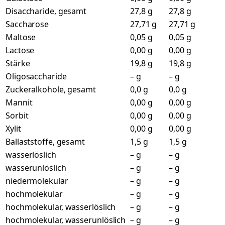
Disaccharide, gesamt
27,8 g
27,8 g
Saccharose
27,71 g
27,71 g
Maltose
0,05 g
0,05 g
Lactose
0,00 g
0,00 g
Stärke
19,8 g
19,8 g
Oligosaccharide
– g
– g
Zuckeralkohole, gesamt
0,0 g
0,0 g
Mannit
0,00 g
0,00 g
Sorbit
0,00 g
0,00 g
Xylit
0,00 g
0,00 g
Ballaststoffe, gesamt
1,5 g
1,5 g
wasserlöslich
– g
– g
wasserunlöslich
– g
– g
niedermolekular
– g
– g
hochmolekular
– g
– g
hochmolekular, wasserlöslich
– g
– g
hochmolekular, wasserunlöslich
– g
– g