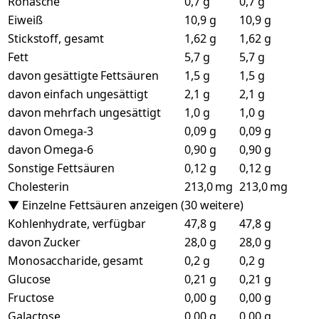
Rohasche
0,7 g
0,7 g
Eiweiß
10,9 g
10,9 g
Stickstoff, gesamt
1,62 g
1,62 g
Fett
5,7 g
5,7 g
davon gesättigte Fettsäuren
1,5 g
1,5 g
davon einfach ungesättigt
2,1 g
2,1 g
davon mehrfach ungesättigt
1,0 g
1,0 g
davon Omega-3
0,09 g
0,09 g
davon Omega-6
0,90 g
0,90 g
Sonstige Fettsäuren
0,12 g
0,12 g
Cholesterin
213,0 mg
213,0 mg
▼ Einzelne Fettsäuren anzeigen (30 weitere)
Kohlenhydrate, verfügbar
47,8 g
47,8 g
davon Zucker
28,0 g
28,0 g
Monosaccharide, gesamt
0,2 g
0,2 g
Glucose
0,21 g
0,21 g
Fructose
0,00 g
0,00 g
Galactose
0,00 g
0,00 g