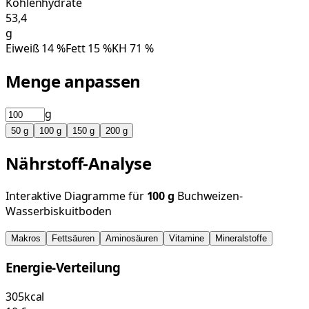
Kohlenhydrate
53,4
g
Eiweiß
14
%
Fett
15
%
KH
71
%
Menge anpassen
g
50
g
100
g
150
g
200
g
Nährstoff-Analyse
Interaktive Diagramme für
100
g
Buchweizen-
Wasserbiskuitboden
Makros
Fettsäuren
Aminosäuren
Vitamine
Mineralstoffe
Energie-Verteilung
305
kcal