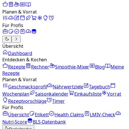
Planen & Vorrat
Für Profis
Übersicht
Dashboard
Entdecken & Kochen
Rezepte
Rechner
Smoothie-Mixer
Blog
Meine
Rezepte
Planen & Vorrat
Geschmacksprofil
Nährwertziele
Tagebuch
Wochenplan
Saisonkalender
Einkaufsliste
Vorrat
Rezeptvorschläge
Timer
Für Profis
Übersicht
Etikett
Health Claims
LMIV-Check
Nutri-Score
BLS-Datenbank