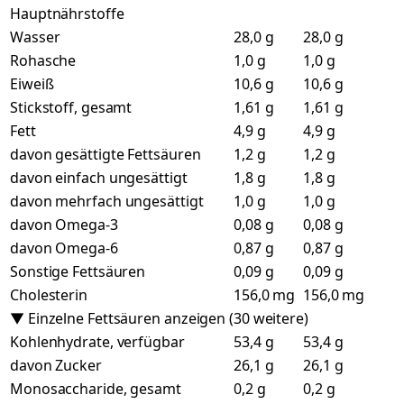
Hauptnährstoffe
Wasser
28,0 g
28,0 g
Rohasche
1,0 g
1,0 g
Eiweiß
10,6 g
10,6 g
Stickstoff, gesamt
1,61 g
1,61 g
Fett
4,9 g
4,9 g
davon gesättigte Fettsäuren
1,2 g
1,2 g
davon einfach ungesättigt
1,8 g
1,8 g
davon mehrfach ungesättigt
1,0 g
1,0 g
davon Omega-3
0,08 g
0,08 g
davon Omega-6
0,87 g
0,87 g
Sonstige Fettsäuren
0,09 g
0,09 g
Cholesterin
156,0 mg
156,0 mg
▼ Einzelne Fettsäuren anzeigen (30 weitere)
Kohlenhydrate, verfügbar
53,4 g
53,4 g
davon Zucker
26,1 g
26,1 g
Monosaccharide, gesamt
0,2 g
0,2 g