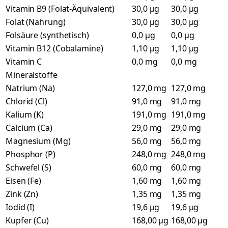
Vitamin B9 (Folat-Äquivalent)
30,0 µg
30,0 µg
Folat (Nahrung)
30,0 µg
30,0 µg
Folsäure (synthetisch)
0,0 µg
0,0 µg
Vitamin B12 (Cobalamine)
1,10 µg
1,10 µg
Vitamin C
0,0 mg
0,0 mg
Mineralstoffe
Natrium (Na)
127,0 mg
127,0 mg
Chlorid (Cl)
91,0 mg
91,0 mg
Kalium (K)
191,0 mg
191,0 mg
Calcium (Ca)
29,0 mg
29,0 mg
Magnesium (Mg)
56,0 mg
56,0 mg
Phosphor (P)
248,0 mg
248,0 mg
Schwefel (S)
60,0 mg
60,0 mg
Eisen (Fe)
1,60 mg
1,60 mg
Zink (Zn)
1,35 mg
1,35 mg
Iodid (I)
19,6 µg
19,6 µg
Kupfer (Cu)
168,00 µg
168,00 µg