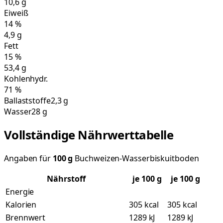
10,6
g
Eiweiß
14
%
4,9
g
Fett
15
%
53,4
g
Kohlenhydr.
71
%
Ballaststoffe
2,3 g
Wasser
28 g
Vollständige Nährwerttabelle
Angaben für
100
g
Buchweizen-Wasserbiskuitboden
Nährstoff
je
100
g
je 100 g
Energie
Kalorien
305 kcal
305 kcal
Brennwert
1289 kJ
1289 kJ