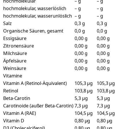
hochmolekular
– g
– g
hochmolekular, wasserlöslich
– g
– g
hochmolekular, wasserunlöslich
– g
– g
Salz
0,3 g
0,3 g
Organische Säuren, gesamt
0,0 g
0,0 g
Essigsäure
0,00 g
0,00 g
Zitronensäure
0,00 g
0,00 g
Milchsäure
0,00 g
0,00 g
Äpfelsäure
0,00 g
0,00 g
Weinsäure
0,00 g
0,00 g
Vitamine
Vitamin A (Retinol-Äquivalent)
105,3 µg
105,3 µg
Retinol
103,8 µg
103,8 µg
Beta-Carotin
5,3 µg
5,3 µg
Carotinoide (außer Beta-Carotin)
7,3 µg
7,3 µg
Vitamin A (RAE)
104,5 µg
104,5 µg
Vitamin D
0,80 µg
0,80 µg
D3 (Cholecalciferol)
0,80 µg
0,80 µg