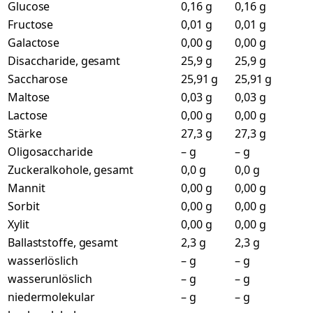
Glucose
0,16 g
0,16 g
Fructose
0,01 g
0,01 g
Galactose
0,00 g
0,00 g
Disaccharide, gesamt
25,9 g
25,9 g
Saccharose
25,91 g
25,91 g
Maltose
0,03 g
0,03 g
Lactose
0,00 g
0,00 g
Stärke
27,3 g
27,3 g
Oligosaccharide
– g
– g
Zuckeralkohole, gesamt
0,0 g
0,0 g
Mannit
0,00 g
0,00 g
Sorbit
0,00 g
0,00 g
Xylit
0,00 g
0,00 g
Ballaststoffe, gesamt
2,3 g
2,3 g
wasserlöslich
– g
– g
wasserunlöslich
– g
– g
niedermolekular
– g
– g