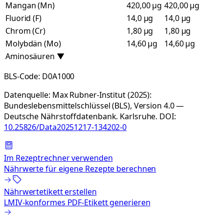
Mangan (Mn)
420,00 µg
420,00 µg
Fluorid (F)
14,0 µg
14,0 µg
Chrom (Cr)
1,80 µg
1,80 µg
Molybdän (Mo)
14,60 µg
14,60 µg
Aminosäuren
▼
BLS-Code:
D0A1000
Datenquelle:
Max Rubner-Institut (2025):
Bundeslebensmittelschlüssel (BLS), Version 4.0 —
Deutsche Nährstoffdatenbank. Karlsruhe.
DOI:
10.25826/Data20251217-134202-0
Im Rezeptrechner verwenden
Nährwerte für eigene Rezepte berechnen
Nährwertetikett erstellen
LMIV-konformes PDF-Etikett generieren