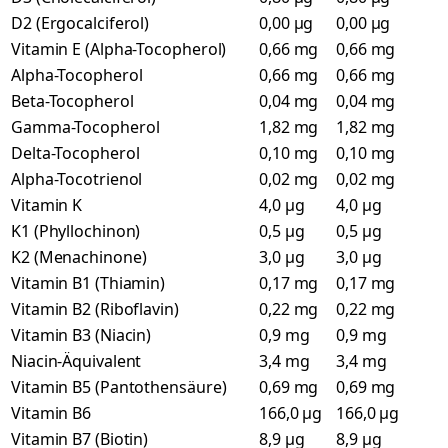
D2 (Ergocalciferol)
0,00 µg
0,00 µg
Vitamin E (Alpha-Tocopherol)
0,66 mg
0,66 mg
Alpha-Tocopherol
0,66 mg
0,66 mg
Beta-Tocopherol
0,04 mg
0,04 mg
Gamma-Tocopherol
1,82 mg
1,82 mg
Delta-Tocopherol
0,10 mg
0,10 mg
Alpha-Tocotrienol
0,02 mg
0,02 mg
Vitamin K
4,0 µg
4,0 µg
K1 (Phyllochinon)
0,5 µg
0,5 µg
K2 (Menachinone)
3,0 µg
3,0 µg
Vitamin B1 (Thiamin)
0,17 mg
0,17 mg
Vitamin B2 (Riboflavin)
0,22 mg
0,22 mg
Vitamin B3 (Niacin)
0,9 mg
0,9 mg
Niacin-Äquivalent
3,4 mg
3,4 mg
Vitamin B5 (Pantothensäure)
0,69 mg
0,69 mg
Vitamin B6
166,0 µg
166,0 µg
Vitamin B7 (Biotin)
8,9 µg
8,9 µg