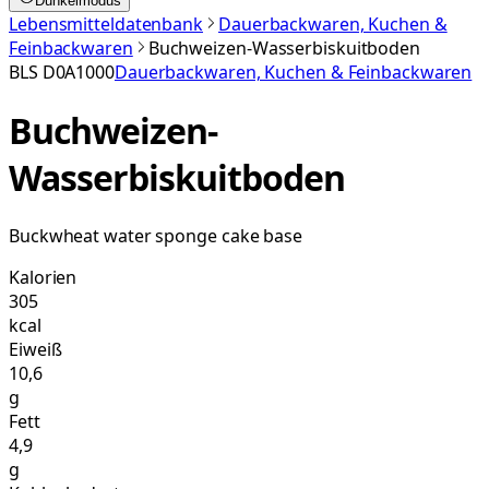
Dunkelmodus
Lebensmitteldatenbank
Dauerbackwaren, Kuchen &
Feinbackwaren
Buchweizen-Wasserbiskuitboden
BLS
D0A1000
Dauerbackwaren, Kuchen & Feinbackwaren
Buchweizen-
Wasserbiskuitboden
Buckwheat water sponge cake base
Kalorien
305
kcal
Eiweiß
10,6
g
Fett
4,9
g