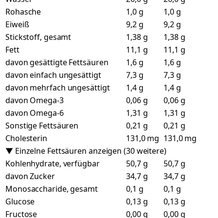
Rohasche
1,0 g
1,0 g
Eiweiß
9,2 g
9,2 g
Stickstoff, gesamt
1,38 g
1,38 g
Fett
11,1 g
11,1 g
davon gesättigte Fettsäuren
1,6 g
1,6 g
davon einfach ungesättigt
7,3 g
7,3 g
davon mehrfach ungesättigt
1,4 g
1,4 g
davon Omega-3
0,06 g
0,06 g
davon Omega-6
1,31 g
1,31 g
Sonstige Fettsäuren
0,21 g
0,21 g
Cholesterin
131,0 mg
131,0 mg
▼ Einzelne Fettsäuren anzeigen (30 weitere)
Kohlenhydrate, verfügbar
50,7 g
50,7 g
davon Zucker
34,7 g
34,7 g
Monosaccharide, gesamt
0,1 g
0,1 g
Glucose
0,13 g
0,13 g
Fructose
0,00 g
0,00 g