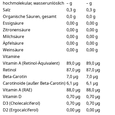
hochmolekular, wasserunlöslich
– g
– g
Salz
0,3 g
0,3 g
Organische Säuren, gesamt
0,0 g
0,0 g
Essigsäure
0,00 g
0,00 g
Zitronensäure
0,00 g
0,00 g
Milchsäure
0,00 g
0,00 g
Äpfelsäure
0,00 g
0,00 g
Weinsäure
0,00 g
0,00 g
Vitamine
Vitamin A (Retinol-Äquivalent)
89,0 µg
89,0 µg
Retinol
87,0 µg
87,0 µg
Beta-Carotin
7,0 µg
7,0 µg
Carotinoide (außer Beta-Carotin)
6,1 µg
6,1 µg
Vitamin A (RAE)
88,0 µg
88,0 µg
Vitamin D
0,70 µg
0,70 µg
D3 (Cholecalciferol)
0,70 µg
0,70 µg
D2 (Ergocalciferol)
0,00 µg
0,00 µg