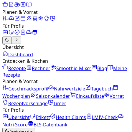
Planen & Vorrat
Für Profis
Übersicht
Dashboard
Entdecken & Kochen
Rezepte
Rechner
Smoothie-Mixer
Blog
Meine
Rezepte
Planen & Vorrat
Geschmacksprofil
Nährwertziele
Tagebuch
Wochenplan
Saisonkalender
Einkaufsliste
Vorrat
Rezeptvorschläge
Timer
Für Profis
Übersicht
Etikett
Health Claims
LMIV-Check
Nutri-Score
BLS-Datenbank