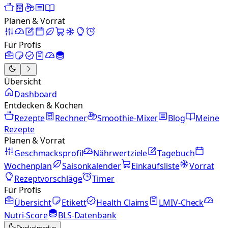
Planen & Vorrat
Für Profis
Übersicht
Dashboard
Entdecken & Kochen
Rezepte
Rechner
Smoothie-Mixer
Blog
Meine
Rezepte
Planen & Vorrat
Geschmacksprofil
Nährwertziele
Tagebuch
Wochenplan
Saisonkalender
Einkaufsliste
Vorrat
Rezeptvorschläge
Timer
Für Profis
Übersicht
Etikett
Health Claims
LMIV-Check
Nutri-Score
BLS-Datenbank