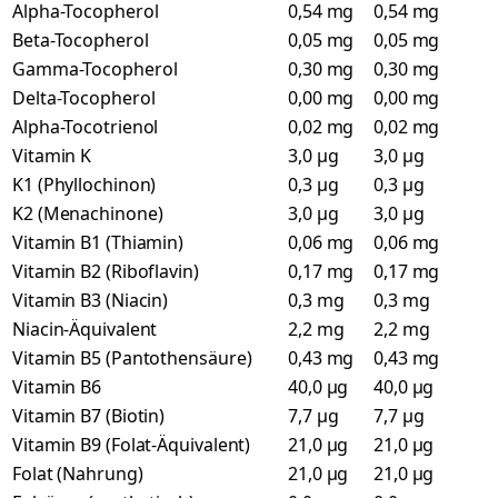
Alpha-Tocopherol
0,54 mg
0,54 mg
Beta-Tocopherol
0,05 mg
0,05 mg
Gamma-Tocopherol
0,30 mg
0,30 mg
Delta-Tocopherol
0,00 mg
0,00 mg
Alpha-Tocotrienol
0,02 mg
0,02 mg
Vitamin K
3,0 µg
3,0 µg
K1 (Phyllochinon)
0,3 µg
0,3 µg
K2 (Menachinone)
3,0 µg
3,0 µg
Vitamin B1 (Thiamin)
0,06 mg
0,06 mg
Vitamin B2 (Riboflavin)
0,17 mg
0,17 mg
Vitamin B3 (Niacin)
0,3 mg
0,3 mg
Niacin-Äquivalent
2,2 mg
2,2 mg
Vitamin B5 (Pantothensäure)
0,43 mg
0,43 mg
Vitamin B6
40,0 µg
40,0 µg
Vitamin B7 (Biotin)
7,7 µg
7,7 µg
Vitamin B9 (Folat-Äquivalent)
21,0 µg
21,0 µg
Folat (Nahrung)
21,0 µg
21,0 µg