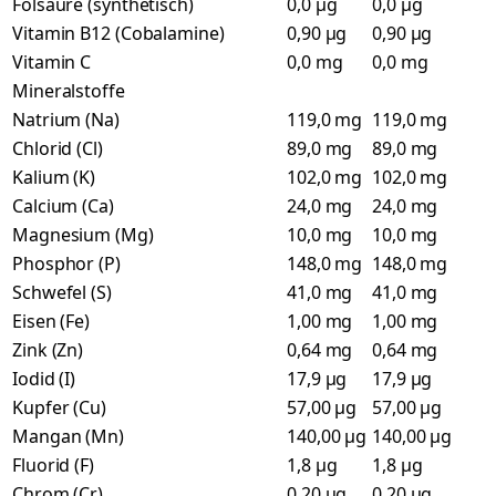
Folsäure (synthetisch)
0,0 µg
0,0 µg
Vitamin B12 (Cobalamine)
0,90 µg
0,90 µg
Vitamin C
0,0 mg
0,0 mg
Mineralstoffe
Natrium (Na)
119,0 mg
119,0 mg
Chlorid (Cl)
89,0 mg
89,0 mg
Kalium (K)
102,0 mg
102,0 mg
Calcium (Ca)
24,0 mg
24,0 mg
Magnesium (Mg)
10,0 mg
10,0 mg
Phosphor (P)
148,0 mg
148,0 mg
Schwefel (S)
41,0 mg
41,0 mg
Eisen (Fe)
1,00 mg
1,00 mg
Zink (Zn)
0,64 mg
0,64 mg
Iodid (I)
17,9 µg
17,9 µg
Kupfer (Cu)
57,00 µg
57,00 µg
Mangan (Mn)
140,00 µg
140,00 µg
Fluorid (F)
1,8 µg
1,8 µg
Chrom (Cr)
0,20 µg
0,20 µg