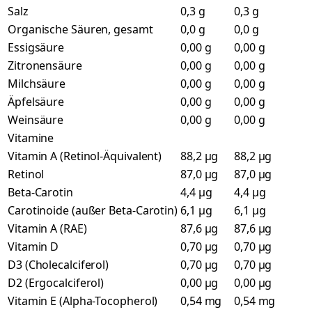
Salz
0,3 g
0,3 g
Organische Säuren, gesamt
0,0 g
0,0 g
Essigsäure
0,00 g
0,00 g
Zitronensäure
0,00 g
0,00 g
Milchsäure
0,00 g
0,00 g
Äpfelsäure
0,00 g
0,00 g
Weinsäure
0,00 g
0,00 g
Vitamine
Vitamin A (Retinol-Äquivalent)
88,2 µg
88,2 µg
Retinol
87,0 µg
87,0 µg
Beta-Carotin
4,4 µg
4,4 µg
Carotinoide (außer Beta-Carotin)
6,1 µg
6,1 µg
Vitamin A (RAE)
87,6 µg
87,6 µg
Vitamin D
0,70 µg
0,70 µg
D3 (Cholecalciferol)
0,70 µg
0,70 µg
D2 (Ergocalciferol)
0,00 µg
0,00 µg
Vitamin E (Alpha-Tocopherol)
0,54 mg
0,54 mg