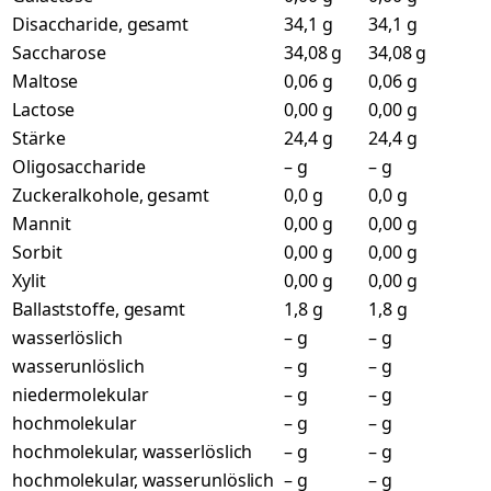
Disaccharide, gesamt
34,1 g
34,1 g
Saccharose
34,08 g
34,08 g
Maltose
0,06 g
0,06 g
Lactose
0,00 g
0,00 g
Stärke
24,4 g
24,4 g
Oligosaccharide
– g
– g
Zuckeralkohole, gesamt
0,0 g
0,0 g
Mannit
0,00 g
0,00 g
Sorbit
0,00 g
0,00 g
Xylit
0,00 g
0,00 g
Ballaststoffe, gesamt
1,8 g
1,8 g
wasserlöslich
– g
– g
wasserunlöslich
– g
– g
niedermolekular
– g
– g
hochmolekular
– g
– g
hochmolekular, wasserlöslich
– g
– g
hochmolekular, wasserunlöslich
– g
– g