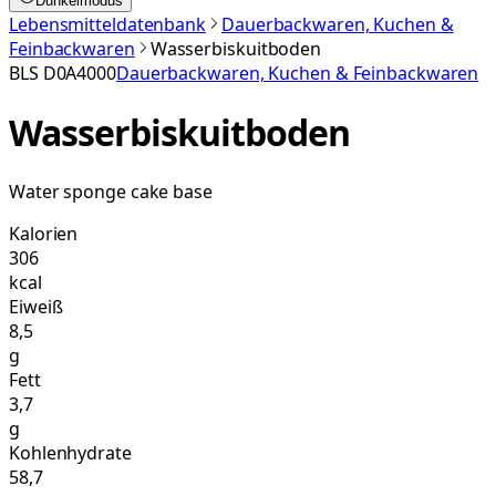
Dunkelmodus
Lebensmitteldatenbank
Dauerbackwaren, Kuchen &
Feinbackwaren
Wasserbiskuitboden
BLS
D0A4000
Dauerbackwaren, Kuchen & Feinbackwaren
Wasserbiskuitboden
Water sponge cake base
Kalorien
306
kcal
Eiweiß
8,5
g
Fett
3,7
g
Kohlenhydrate
58,7