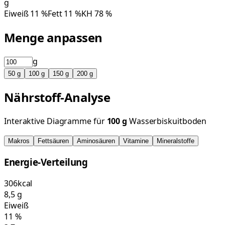
g
Eiweiß
11
%
Fett
11
%
KH
78
%
Menge anpassen
g
50
g
100
g
150
g
200
g
Nährstoff-Analyse
Interaktive Diagramme für
100
g
Wasserbiskuitboden
Makros
Fettsäuren
Aminosäuren
Vitamine
Mineralstoffe
Energie-Verteilung
306
kcal
8,5
g
Eiweiß
11
%