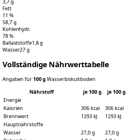
3,7
g
Fett
11
%
58,7
g
Kohlenhydr.
78
%
Ballaststoffe
1,8 g
Wasser
27 g
Vollständige Nährwerttabelle
Angaben für
100
g
Wasserbiskuitboden
Nährstoff
je
100
g
je 100 g
Energie
Kalorien
306 kcal
306 kcal
Brennwert
1293 kJ
1293 kJ
Hauptnährstoffe
Wasser
27,0 g
27,0 g