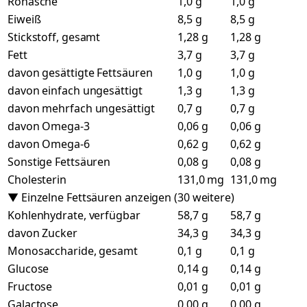
Rohasche
1,0 g
1,0 g
Eiweiß
8,5 g
8,5 g
Stickstoff, gesamt
1,28 g
1,28 g
Fett
3,7 g
3,7 g
davon gesättigte Fettsäuren
1,0 g
1,0 g
davon einfach ungesättigt
1,3 g
1,3 g
davon mehrfach ungesättigt
0,7 g
0,7 g
davon Omega-3
0,06 g
0,06 g
davon Omega-6
0,62 g
0,62 g
Sonstige Fettsäuren
0,08 g
0,08 g
Cholesterin
131,0 mg
131,0 mg
▼ Einzelne Fettsäuren anzeigen (30 weitere)
Kohlenhydrate, verfügbar
58,7 g
58,7 g
davon Zucker
34,3 g
34,3 g
Monosaccharide, gesamt
0,1 g
0,1 g
Glucose
0,14 g
0,14 g
Fructose
0,01 g
0,01 g
Galactose
0,00 g
0,00 g