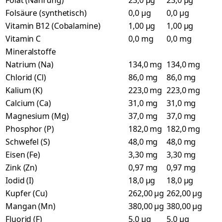
Folat (Nahrung)
23,0 µg
23,0 µg
Folsäure (synthetisch)
0,0 µg
0,0 µg
Vitamin B12 (Cobalamine)
1,00 µg
1,00 µg
Vitamin C
0,0 mg
0,0 mg
Mineralstoffe
Natrium (Na)
134,0 mg
134,0 mg
Chlorid (Cl)
86,0 mg
86,0 mg
Kalium (K)
223,0 mg
223,0 mg
Calcium (Ca)
31,0 mg
31,0 mg
Magnesium (Mg)
37,0 mg
37,0 mg
Phosphor (P)
182,0 mg
182,0 mg
Schwefel (S)
48,0 mg
48,0 mg
Eisen (Fe)
3,30 mg
3,30 mg
Zink (Zn)
0,97 mg
0,97 mg
Iodid (I)
18,0 µg
18,0 µg
Kupfer (Cu)
262,00 µg
262,00 µg
Mangan (Mn)
380,00 µg
380,00 µg
Fluorid (F)
5,0 µg
5,0 µg