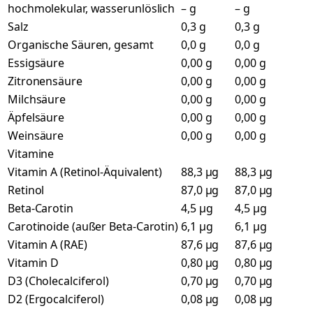
hochmolekular, wasserunlöslich
– g
– g
Salz
0,3 g
0,3 g
Organische Säuren, gesamt
0,0 g
0,0 g
Essigsäure
0,00 g
0,00 g
Zitronensäure
0,00 g
0,00 g
Milchsäure
0,00 g
0,00 g
Äpfelsäure
0,00 g
0,00 g
Weinsäure
0,00 g
0,00 g
Vitamine
Vitamin A (Retinol-Äquivalent)
88,3 µg
88,3 µg
Retinol
87,0 µg
87,0 µg
Beta-Carotin
4,5 µg
4,5 µg
Carotinoide (außer Beta-Carotin)
6,1 µg
6,1 µg
Vitamin A (RAE)
87,6 µg
87,6 µg
Vitamin D
0,80 µg
0,80 µg
D3 (Cholecalciferol)
0,70 µg
0,70 µg
D2 (Ergocalciferol)
0,08 µg
0,08 µg