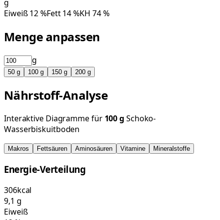
g
Eiweiß
12
%
Fett
14
%
KH
74
%
Menge anpassen
g
50
g
100
g
150
g
200
g
Nährstoff-Analyse
Interaktive Diagramme für
100
g
Schoko-
Wasserbiskuitboden
Makros
Fettsäuren
Aminosäuren
Vitamine
Mineralstoffe
Energie-Verteilung
306
kcal
9,1
g
Eiweiß