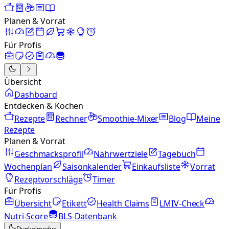
Planen & Vorrat
Für Profis
Übersicht
Dashboard
Entdecken & Kochen
Rezepte
Rechner
Smoothie-Mixer
Blog
Meine
Rezepte
Planen & Vorrat
Geschmacksprofil
Nährwertziele
Tagebuch
Wochenplan
Saisonkalender
Einkaufsliste
Vorrat
Rezeptvorschläge
Timer
Für Profis
Übersicht
Etikett
Health Claims
LMIV-Check
Nutri-Score
BLS-Datenbank