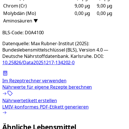
Chrom (Cr)
9,00 µg
9,00 µg
Molybdän (Mo)
0,00 µg
0,00 µg
Aminosäuren
▼
BLS-Code:
D0A4100
Datenquelle:
Max Rubner-Institut (2025):
Bundeslebensmittelschlüssel (BLS), Version 4.0 —
Deutsche Nährstoffdatenbank. Karlsruhe.
DOI:
10.25826/Data20251217-134202-0
Im Rezeptrechner verwenden
Nährwerte für eigene Rezepte berechnen
Nährwertetikett erstellen
LMIV-konformes PDF-Etikett generieren
Ähnliche Lebensmittel