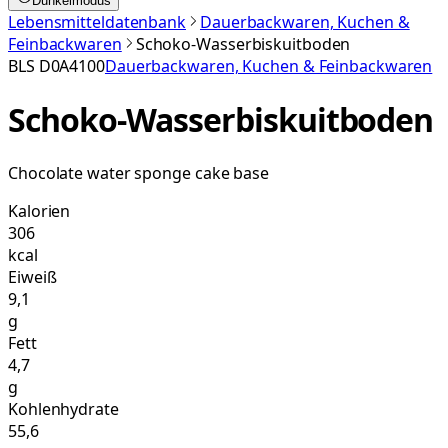
Dunkelmodus
Lebensmitteldatenbank
Dauerbackwaren, Kuchen &
Feinbackwaren
Schoko-Wasserbiskuitboden
BLS
D0A4100
Dauerbackwaren, Kuchen & Feinbackwaren
Schoko-Wasserbiskuitboden
Chocolate water sponge cake base
Kalorien
306
kcal
Eiweiß
9,1
g
Fett
4,7
g
Kohlenhydrate
55,6