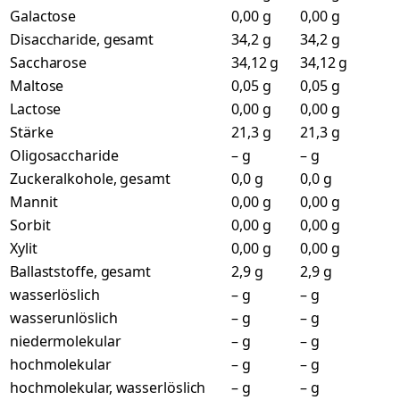
Galactose
0,00 g
0,00 g
Disaccharide, gesamt
34,2 g
34,2 g
Saccharose
34,12 g
34,12 g
Maltose
0,05 g
0,05 g
Lactose
0,00 g
0,00 g
Stärke
21,3 g
21,3 g
Oligosaccharide
– g
– g
Zuckeralkohole, gesamt
0,0 g
0,0 g
Mannit
0,00 g
0,00 g
Sorbit
0,00 g
0,00 g
Xylit
0,00 g
0,00 g
Ballaststoffe, gesamt
2,9 g
2,9 g
wasserlöslich
– g
– g
wasserunlöslich
– g
– g
niedermolekular
– g
– g
hochmolekular
– g
– g
hochmolekular, wasserlöslich
– g
– g