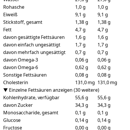
Rohasche
1,0 g
1,0 g
Eiweiß
9,1 g
9,1 g
Stickstoff, gesamt
1,38 g
1,38 g
Fett
4,7 g
4,7 g
davon gesättigte Fettsäuren
1,6 g
1,6 g
davon einfach ungesättigt
1,7 g
1,7 g
davon mehrfach ungesättigt
0,7 g
0,7 g
davon Omega-3
0,06 g
0,06 g
davon Omega-6
0,62 g
0,62 g
Sonstige Fettsäuren
0,08 g
0,08 g
Cholesterin
131,0 mg
131,0 mg
▼ Einzelne Fettsäuren anzeigen (30 weitere)
Kohlenhydrate, verfügbar
55,6 g
55,6 g
davon Zucker
34,3 g
34,3 g
Monosaccharide, gesamt
0,1 g
0,1 g
Glucose
0,14 g
0,14 g
Fructose
0,00 g
0,00 g