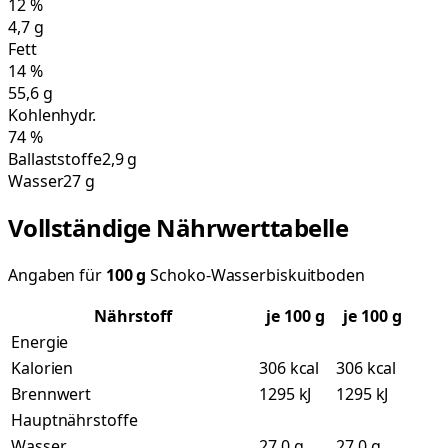
12
%
4,7
g
Fett
14
%
55,6
g
Kohlenhydr.
74
%
Ballaststoffe
2,9 g
Wasser
27 g
Vollständige Nährwerttabelle
Angaben für
100
g
Schoko-Wasserbiskuitboden
Nährstoff
je
100
g
je 100 g
Energie
Kalorien
306 kcal
306 kcal
Brennwert
1295 kJ
1295 kJ
Hauptnährstoffe
Wasser
27,0 g
27,0 g