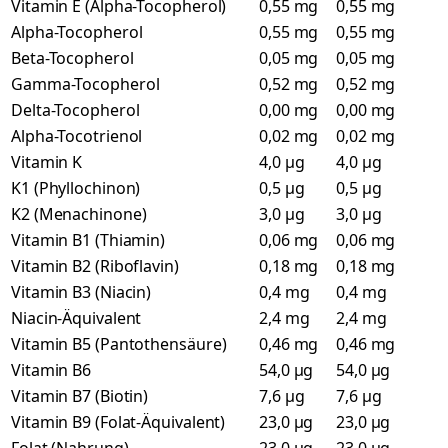
Vitamin E (Alpha-Tocopherol)
0,55 mg
0,55 mg
Alpha-Tocopherol
0,55 mg
0,55 mg
Beta-Tocopherol
0,05 mg
0,05 mg
Gamma-Tocopherol
0,52 mg
0,52 mg
Delta-Tocopherol
0,00 mg
0,00 mg
Alpha-Tocotrienol
0,02 mg
0,02 mg
Vitamin K
4,0 µg
4,0 µg
K1 (Phyllochinon)
0,5 µg
0,5 µg
K2 (Menachinone)
3,0 µg
3,0 µg
Vitamin B1 (Thiamin)
0,06 mg
0,06 mg
Vitamin B2 (Riboflavin)
0,18 mg
0,18 mg
Vitamin B3 (Niacin)
0,4 mg
0,4 mg
Niacin-Äquivalent
2,4 mg
2,4 mg
Vitamin B5 (Pantothensäure)
0,46 mg
0,46 mg
Vitamin B6
54,0 µg
54,0 µg
Vitamin B7 (Biotin)
7,6 µg
7,6 µg
Vitamin B9 (Folat-Äquivalent)
23,0 µg
23,0 µg