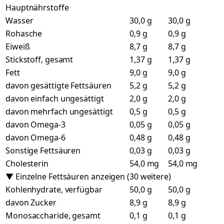
Hauptnährstoffe
Wasser
30,0 g
30,0 g
Rohasche
0,9 g
0,9 g
Eiweiß
8,7 g
8,7 g
Stickstoff, gesamt
1,37 g
1,37 g
Fett
9,0 g
9,0 g
davon gesättigte Fettsäuren
5,2 g
5,2 g
davon einfach ungesättigt
2,0 g
2,0 g
davon mehrfach ungesättigt
0,5 g
0,5 g
davon Omega-3
0,05 g
0,05 g
davon Omega-6
0,48 g
0,48 g
Sonstige Fettsäuren
0,03 g
0,03 g
Cholesterin
54,0 mg
54,0 mg
▼ Einzelne Fettsäuren anzeigen (30 weitere)
Kohlenhydrate, verfügbar
50,0 g
50,0 g
davon Zucker
8,9 g
8,9 g
Monosaccharide, gesamt
0,1 g
0,1 g