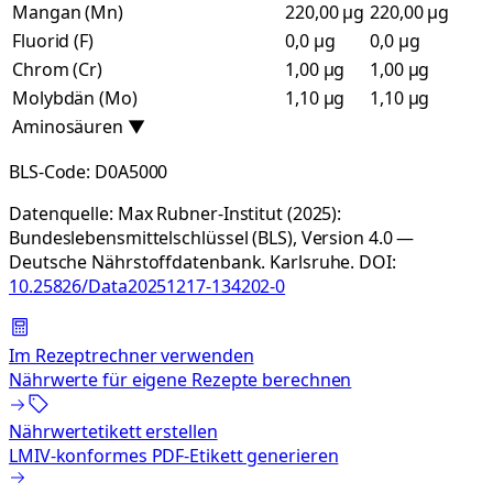
Mangan (Mn)
220,00 µg
220,00 µg
Fluorid (F)
0,0 µg
0,0 µg
Chrom (Cr)
1,00 µg
1,00 µg
Molybdän (Mo)
1,10 µg
1,10 µg
Aminosäuren
▼
BLS-Code:
D0A5000
Datenquelle:
Max Rubner-Institut (2025):
Bundeslebensmittelschlüssel (BLS), Version 4.0 —
Deutsche Nährstoffdatenbank. Karlsruhe.
DOI:
10.25826/Data20251217-134202-0
Im Rezeptrechner verwenden
Nährwerte für eigene Rezepte berechnen
Nährwertetikett erstellen
LMIV-konformes PDF-Etikett generieren