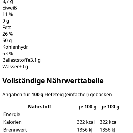
8,7
g
Eiweiß
11
%
9
g
Fett
26
%
50
g
Kohlenhydr.
63
%
Ballaststoffe
3,1 g
Wasser
30 g
Vollständige Nährwerttabelle
Angaben für
100
g
Hefeteig (einfacher) gebacken
Nährstoff
je
100
g
je 100 g
Energie
Kalorien
322 kcal
322 kcal
Brennwert
1356 kJ
1356 kJ