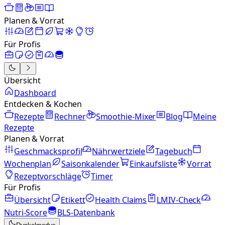
Planen & Vorrat
Für Profis
Übersicht
Dashboard
Entdecken & Kochen
Rezepte
Rechner
Smoothie-Mixer
Blog
Meine
Rezepte
Planen & Vorrat
Geschmacksprofil
Nährwertziele
Tagebuch
Wochenplan
Saisonkalender
Einkaufsliste
Vorrat
Rezeptvorschläge
Timer
Für Profis
Übersicht
Etikett
Health Claims
LMIV-Check
Nutri-Score
BLS-Datenbank