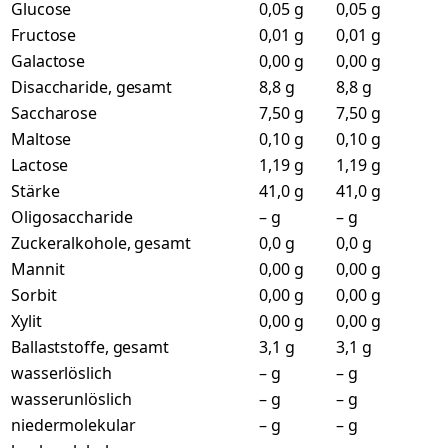
Glucose
0,05 g
0,05 g
Fructose
0,01 g
0,01 g
Galactose
0,00 g
0,00 g
Disaccharide, gesamt
8,8 g
8,8 g
Saccharose
7,50 g
7,50 g
Maltose
0,10 g
0,10 g
Lactose
1,19 g
1,19 g
Stärke
41,0 g
41,0 g
Oligosaccharide
– g
– g
Zuckeralkohole, gesamt
0,0 g
0,0 g
Mannit
0,00 g
0,00 g
Sorbit
0,00 g
0,00 g
Xylit
0,00 g
0,00 g
Ballaststoffe, gesamt
3,1 g
3,1 g
wasserlöslich
– g
– g
wasserunlöslich
– g
– g
niedermolekular
– g
– g