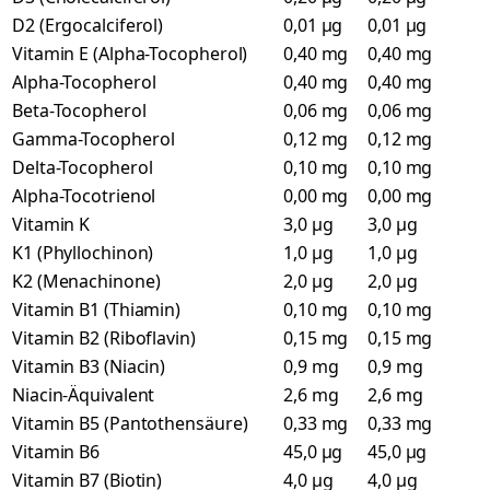
D2 (Ergocalciferol)
0,01 µg
0,01 µg
Vitamin E (Alpha-Tocopherol)
0,40 mg
0,40 mg
Alpha-Tocopherol
0,40 mg
0,40 mg
Beta-Tocopherol
0,06 mg
0,06 mg
Gamma-Tocopherol
0,12 mg
0,12 mg
Delta-Tocopherol
0,10 mg
0,10 mg
Alpha-Tocotrienol
0,00 mg
0,00 mg
Vitamin K
3,0 µg
3,0 µg
K1 (Phyllochinon)
1,0 µg
1,0 µg
K2 (Menachinone)
2,0 µg
2,0 µg
Vitamin B1 (Thiamin)
0,10 mg
0,10 mg
Vitamin B2 (Riboflavin)
0,15 mg
0,15 mg
Vitamin B3 (Niacin)
0,9 mg
0,9 mg
Niacin-Äquivalent
2,6 mg
2,6 mg
Vitamin B5 (Pantothensäure)
0,33 mg
0,33 mg
Vitamin B6
45,0 µg
45,0 µg
Vitamin B7 (Biotin)
4,0 µg
4,0 µg