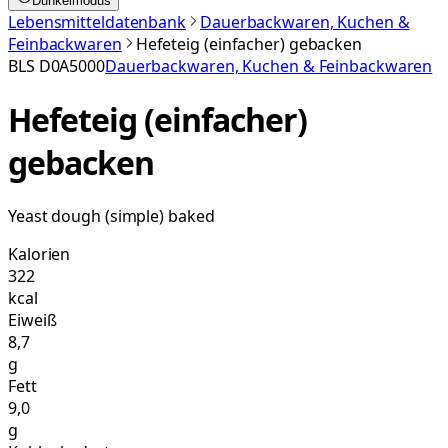
Dunkelmodus
Lebensmitteldatenbank
Dauerbackwaren, Kuchen &
Feinbackwaren
Hefeteig (einfacher) gebacken
BLS
D0A5000
Dauerbackwaren, Kuchen & Feinbackwaren
Hefeteig (einfacher)
gebacken
Yeast dough (simple) baked
Kalorien
322
kcal
Eiweiß
8,7
g
Fett
9,0
g