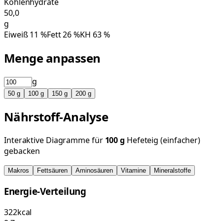
Kohlenhydrate
50,0
g
Eiweiß
11
%
Fett
26
%
KH
63
%
Menge anpassen
g
50
g
100
g
150
g
200
g
Nährstoff-Analyse
Interaktive Diagramme für
100
g
Hefeteig (einfacher)
gebacken
Makros
Fettsäuren
Aminosäuren
Vitamine
Mineralstoffe
Energie-Verteilung
322
kcal