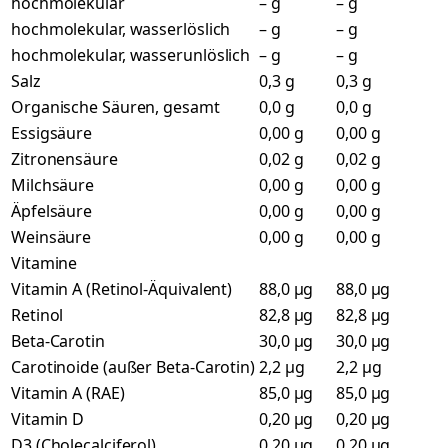
hochmolekular
– g
– g
hochmolekular, wasserlöslich
– g
– g
hochmolekular, wasserunlöslich
– g
– g
Salz
0,3 g
0,3 g
Organische Säuren, gesamt
0,0 g
0,0 g
Essigsäure
0,00 g
0,00 g
Zitronensäure
0,02 g
0,02 g
Milchsäure
0,00 g
0,00 g
Äpfelsäure
0,00 g
0,00 g
Weinsäure
0,00 g
0,00 g
Vitamine
Vitamin A (Retinol-Äquivalent)
88,0 µg
88,0 µg
Retinol
82,8 µg
82,8 µg
Beta-Carotin
30,0 µg
30,0 µg
Carotinoide (außer Beta-Carotin)
2,2 µg
2,2 µg
Vitamin A (RAE)
85,0 µg
85,0 µg
Vitamin D
0,20 µg
0,20 µg
D3 (Cholecalciferol)
0,20 µg
0,20 µg