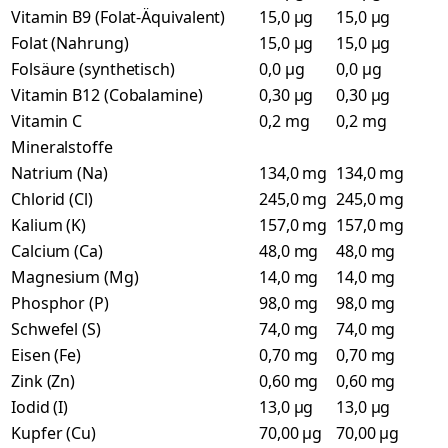
Vitamin B9 (Folat-Äquivalent)
15,0 µg
15,0 µg
Folat (Nahrung)
15,0 µg
15,0 µg
Folsäure (synthetisch)
0,0 µg
0,0 µg
Vitamin B12 (Cobalamine)
0,30 µg
0,30 µg
Vitamin C
0,2 mg
0,2 mg
Mineralstoffe
Natrium (Na)
134,0 mg
134,0 mg
Chlorid (Cl)
245,0 mg
245,0 mg
Kalium (K)
157,0 mg
157,0 mg
Calcium (Ca)
48,0 mg
48,0 mg
Magnesium (Mg)
14,0 mg
14,0 mg
Phosphor (P)
98,0 mg
98,0 mg
Schwefel (S)
74,0 mg
74,0 mg
Eisen (Fe)
0,70 mg
0,70 mg
Zink (Zn)
0,60 mg
0,60 mg
Iodid (I)
13,0 µg
13,0 µg
Kupfer (Cu)
70,00 µg
70,00 µg