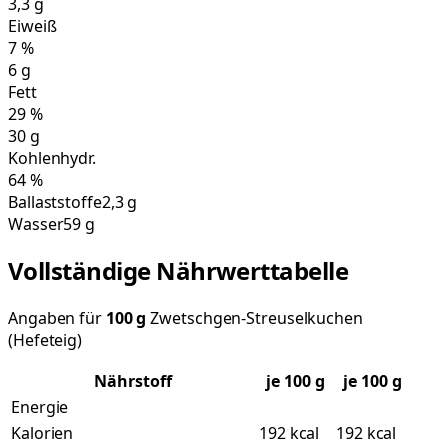
3,3
g
Eiweiß
7
%
6
g
Fett
29
%
30
g
Kohlenhydr.
64
%
Ballaststoffe
2,3 g
Wasser
59 g
Vollständige Nährwerttabelle
Angaben für
100
g
Zwetschgen-Streuselkuchen
(Hefeteig)
Nährstoff
je
100
g
je 100 g
Energie
Kalorien
192 kcal
192 kcal