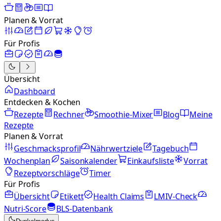
Planen & Vorrat
Für Profis
Übersicht
Dashboard
Entdecken & Kochen
Rezepte
Rechner
Smoothie-Mixer
Blog
Meine
Rezepte
Planen & Vorrat
Geschmacksprofil
Nährwertziele
Tagebuch
Wochenplan
Saisonkalender
Einkaufsliste
Vorrat
Rezeptvorschläge
Timer
Für Profis
Übersicht
Etikett
Health Claims
LMIV-Check
Nutri-Score
BLS-Datenbank