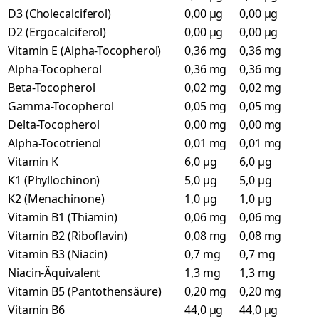
D3 (Cholecalciferol)
0,00 µg
0,00 µg
D2 (Ergocalciferol)
0,00 µg
0,00 µg
Vitamin E (Alpha-Tocopherol)
0,36 mg
0,36 mg
Alpha-Tocopherol
0,36 mg
0,36 mg
Beta-Tocopherol
0,02 mg
0,02 mg
Gamma-Tocopherol
0,05 mg
0,05 mg
Delta-Tocopherol
0,00 mg
0,00 mg
Alpha-Tocotrienol
0,01 mg
0,01 mg
Vitamin K
6,0 µg
6,0 µg
K1 (Phyllochinon)
5,0 µg
5,0 µg
K2 (Menachinone)
1,0 µg
1,0 µg
Vitamin B1 (Thiamin)
0,06 mg
0,06 mg
Vitamin B2 (Riboflavin)
0,08 mg
0,08 mg
Vitamin B3 (Niacin)
0,7 mg
0,7 mg
Niacin-Äquivalent
1,3 mg
1,3 mg
Vitamin B5 (Pantothensäure)
0,20 mg
0,20 mg
Vitamin B6
44,0 µg
44,0 µg