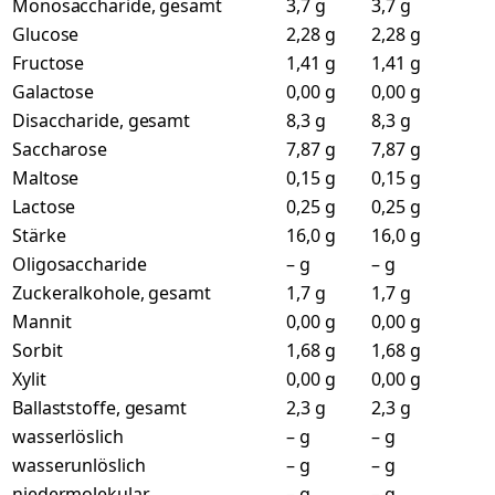
Monosaccharide, gesamt
3,7 g
3,7 g
Glucose
2,28 g
2,28 g
Fructose
1,41 g
1,41 g
Galactose
0,00 g
0,00 g
Disaccharide, gesamt
8,3 g
8,3 g
Saccharose
7,87 g
7,87 g
Maltose
0,15 g
0,15 g
Lactose
0,25 g
0,25 g
Stärke
16,0 g
16,0 g
Oligosaccharide
– g
– g
Zuckeralkohole, gesamt
1,7 g
1,7 g
Mannit
0,00 g
0,00 g
Sorbit
1,68 g
1,68 g
Xylit
0,00 g
0,00 g
Ballaststoffe, gesamt
2,3 g
2,3 g
wasserlöslich
– g
– g
wasserunlöslich
– g
– g
niedermolekular
– g
– g