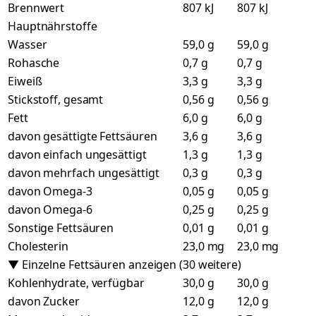
Brennwert
807 kJ
807 kJ
Hauptnährstoffe
Wasser
59,0 g
59,0 g
Rohasche
0,7 g
0,7 g
Eiweiß
3,3 g
3,3 g
Stickstoff, gesamt
0,56 g
0,56 g
Fett
6,0 g
6,0 g
davon gesättigte Fettsäuren
3,6 g
3,6 g
davon einfach ungesättigt
1,3 g
1,3 g
davon mehrfach ungesättigt
0,3 g
0,3 g
davon Omega-3
0,05 g
0,05 g
davon Omega-6
0,25 g
0,25 g
Sonstige Fettsäuren
0,01 g
0,01 g
Cholesterin
23,0 mg
23,0 mg
▼ Einzelne Fettsäuren anzeigen (30 weitere)
Kohlenhydrate, verfügbar
30,0 g
30,0 g
davon Zucker
12,0 g
12,0 g