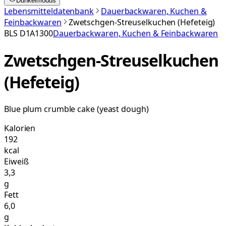
Dunkelmodus
Lebensmitteldatenbank
Dauerbackwaren, Kuchen &
Feinbackwaren
Zwetschgen-Streuselkuchen (Hefeteig)
BLS
D1A1300
Dauerbackwaren, Kuchen & Feinbackwaren
Zwetschgen-Streuselkuchen
(Hefeteig)
Blue plum crumble cake (yeast dough)
Kalorien
192
kcal
Eiweiß
3,3
g
Fett
6,0
g