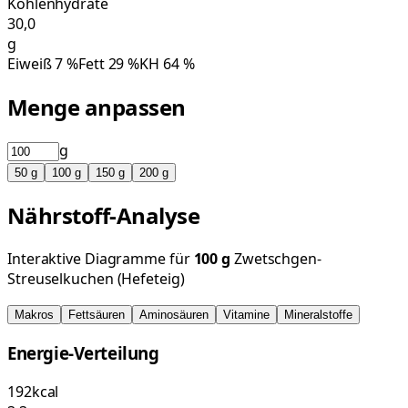
Kohlenhydrate
30,0
g
Eiweiß
7
%
Fett
29
%
KH
64
%
Menge anpassen
g
50
g
100
g
150
g
200
g
Nährstoff-Analyse
Interaktive Diagramme für
100
g
Zwetschgen-
Streuselkuchen (Hefeteig)
Makros
Fettsäuren
Aminosäuren
Vitamine
Mineralstoffe
Energie-Verteilung
192
kcal