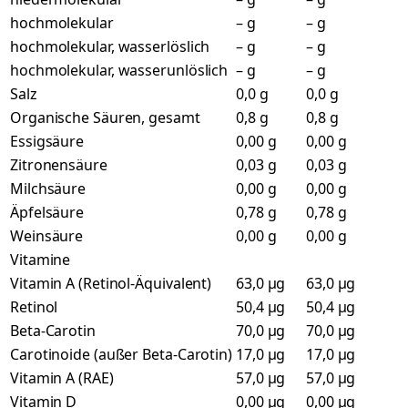
hochmolekular
– g
– g
hochmolekular, wasserlöslich
– g
– g
hochmolekular, wasserunlöslich
– g
– g
Salz
0,0 g
0,0 g
Organische Säuren, gesamt
0,8 g
0,8 g
Essigsäure
0,00 g
0,00 g
Zitronensäure
0,03 g
0,03 g
Milchsäure
0,00 g
0,00 g
Äpfelsäure
0,78 g
0,78 g
Weinsäure
0,00 g
0,00 g
Vitamine
Vitamin A (Retinol-Äquivalent)
63,0 µg
63,0 µg
Retinol
50,4 µg
50,4 µg
Beta-Carotin
70,0 µg
70,0 µg
Carotinoide (außer Beta-Carotin)
17,0 µg
17,0 µg
Vitamin A (RAE)
57,0 µg
57,0 µg
Vitamin D
0,00 µg
0,00 µg