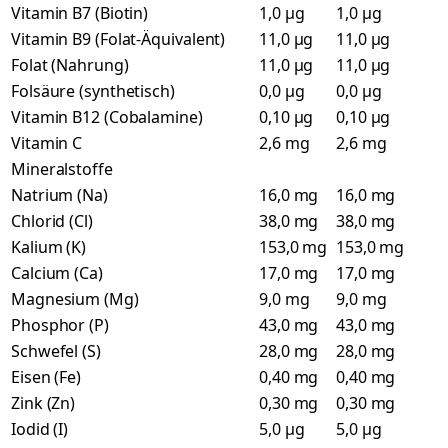
Vitamin B7 (Biotin)
1,0 µg
1,0 µg
Vitamin B9 (Folat-Äquivalent)
11,0 µg
11,0 µg
Folat (Nahrung)
11,0 µg
11,0 µg
Folsäure (synthetisch)
0,0 µg
0,0 µg
Vitamin B12 (Cobalamine)
0,10 µg
0,10 µg
Vitamin C
2,6 mg
2,6 mg
Mineralstoffe
Natrium (Na)
16,0 mg
16,0 mg
Chlorid (Cl)
38,0 mg
38,0 mg
Kalium (K)
153,0 mg
153,0 mg
Calcium (Ca)
17,0 mg
17,0 mg
Magnesium (Mg)
9,0 mg
9,0 mg
Phosphor (P)
43,0 mg
43,0 mg
Schwefel (S)
28,0 mg
28,0 mg
Eisen (Fe)
0,40 mg
0,40 mg
Zink (Zn)
0,30 mg
0,30 mg
Iodid (I)
5,0 µg
5,0 µg