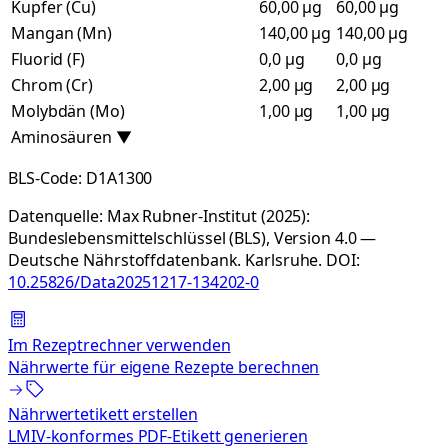
Kupfer (Cu)
60,00 µg
60,00 µg
Mangan (Mn)
140,00 µg
140,00 µg
Fluorid (F)
0,0 µg
0,0 µg
Chrom (Cr)
2,00 µg
2,00 µg
Molybdän (Mo)
1,00 µg
1,00 µg
Aminosäuren
▼
BLS-Code:
D1A1300
Datenquelle:
Max Rubner-Institut (2025):
Bundeslebensmittelschlüssel (BLS), Version 4.0 —
Deutsche Nährstoffdatenbank. Karlsruhe.
DOI:
10.25826/Data20251217-134202-0
Im Rezeptrechner verwenden
Nährwerte für eigene Rezepte berechnen
Nährwertetikett erstellen
LMIV-konformes PDF-Etikett generieren