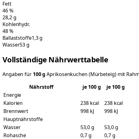
Fett
46
%
28,2
g
Kohlenhydr.
48
%
Ballaststoffe
1,3 g
Wasser
53 g
Vollständige Nährwerttabelle
Angaben für
100
g
Aprikosenkuchen (Mürbeteig) mit Rah
Nährstoff
je
100
g
je 100 g
Energie
Kalorien
238 kcal
238 kcal
Brennwert
998 kJ
998 kJ
Hauptnährstoffe
Wasser
53,0 g
53,0 g
Rohasche
0,7 g
0,7 g