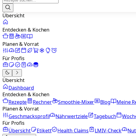
Übersicht
Entdecken & Kochen
Planen & Vorrat
Für Profis
Übersicht
Dashboard
Entdecken & Kochen
Rezepte
Rechner
Smoothie-Mixer
Blog
Meine R
Planen & Vorrat
Geschmacksprofil
Nährwertziele
Tagebuch
Woch
Für Profis
Übersicht
Etikett
Health Claims
LMIV-Check
Nut