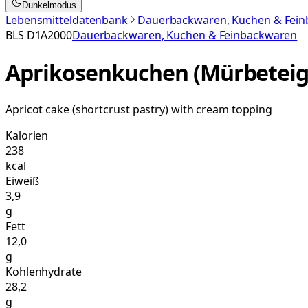
Dunkelmodus
Lebensmitteldatenbank
Dauerbackwaren, Kuchen & Fei
BLS
D1A2000
Dauerbackwaren, Kuchen & Feinbackwaren
Aprikosenkuchen (Mürbeteig
Apricot cake (shortcrust pastry) with cream topping
Kalorien
238
kcal
Eiweiß
3,9
g
Fett
12,0
g
Kohlenhydrate
28,2
g