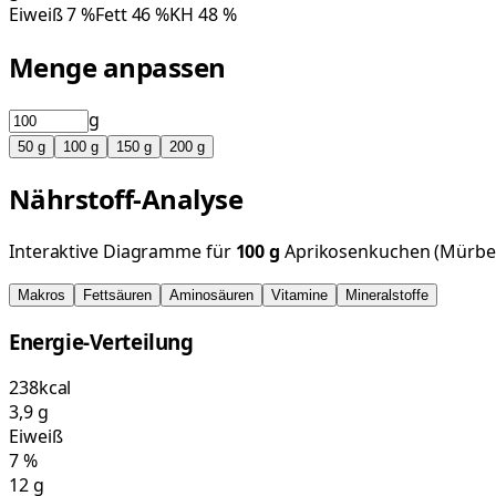
Eiweiß
7
%
Fett
46
%
KH
48
%
Menge anpassen
g
50
g
100
g
150
g
200
g
Nährstoff-Analyse
Interaktive Diagramme für
100
g
Aprikosenkuchen (Mürbe
Makros
Fettsäuren
Aminosäuren
Vitamine
Mineralstoffe
Energie-Verteilung
238
kcal
3,9
g
Eiweiß
7
%
12
g