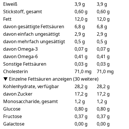
Eiweiß
3,9 g
3,9 g
Stickstoff, gesamt
0,60 g
0,60 g
Fett
12,0 g
12,0 g
davon gesättigte Fettsäuren
6,8 g
6,8 g
davon einfach ungesättigt
2,9 g
2,9 g
davon mehrfach ungesättigt
0,5 g
0,5 g
davon Omega-3
0,07 g
0,07 g
davon Omega-6
0,41 g
0,41 g
Sonstige Fettsäuren
0,03 g
0,03 g
Cholesterin
71,0 mg
71,0 mg
▼ Einzelne Fettsäuren anzeigen (30 weitere)
Kohlenhydrate, verfügbar
28,2 g
28,2 g
davon Zucker
17,2 g
17,2 g
Monosaccharide, gesamt
1,2 g
1,2 g
Glucose
0,80 g
0,80 g
Fructose
0,37 g
0,37 g
Galactose
0,00 g
0,00 g