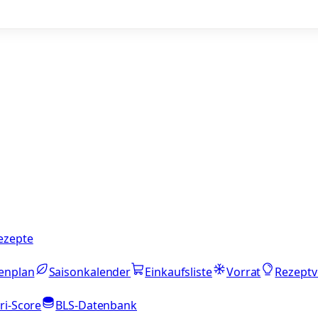
ezepte
enplan
Saisonkalender
Einkaufsliste
Vorrat
Rezeptv
ri-Score
BLS-Datenbank