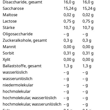
Disaccharide, gesamt
16,0 g
16,0 g
Saccharose
15,24 g
15,24 g
Maltose
0,02 g
0,02 g
Lactose
0,75 g
0,75 g
Stärke
10,7 g
10,7 g
Oligosaccharide
– g
– g
Zuckeralkohole, gesamt
0,3 g
0,3 g
Mannit
0,00 g
0,00 g
Sorbit
0,31 g
0,31 g
Xylit
0,00 g
0,00 g
Ballaststoffe, gesamt
1,3 g
1,3 g
wasserlöslich
– g
– g
wasserunlöslich
– g
– g
niedermolekular
– g
– g
hochmolekular
– g
– g
hochmolekular, wasserlöslich
– g
– g
hochmolekular, wasserunlöslich
– g
– g