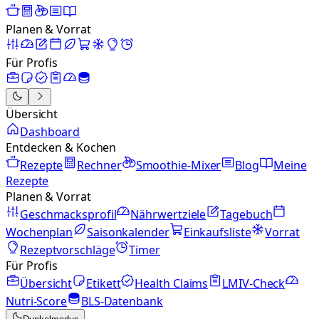
Planen & Vorrat
Für Profis
Übersicht
Dashboard
Entdecken & Kochen
Rezepte
Rechner
Smoothie-Mixer
Blog
Meine
Rezepte
Planen & Vorrat
Geschmacksprofil
Nährwertziele
Tagebuch
Wochenplan
Saisonkalender
Einkaufsliste
Vorrat
Rezeptvorschläge
Timer
Für Profis
Übersicht
Etikett
Health Claims
LMIV-Check
Nutri-Score
BLS-Datenbank