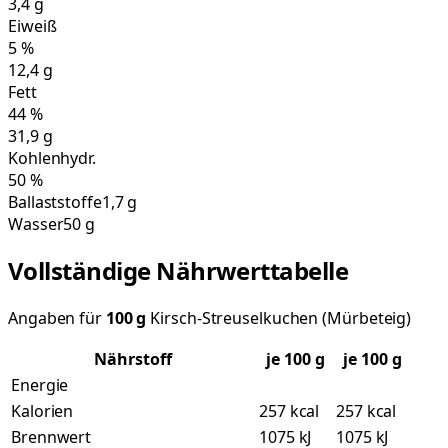
3,4
g
Eiweiß
5
%
12,4
g
Fett
44
%
31,9
g
Kohlenhydr.
50
%
Ballaststoffe
1,7 g
Wasser
50 g
Vollständige Nährwerttabelle
Angaben für
100
g
Kirsch-Streuselkuchen (Mürbeteig)
Nährstoff
je
100
g
je 100 g
Energie
Kalorien
257 kcal
257 kcal
Brennwert
1075 kJ
1075 kJ