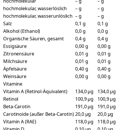
hochmolekular
– g
– g
hochmolekular, wasserlöslich
– g
– g
hochmolekular, wasserunlöslich
– g
– g
Salz
0,1 g
0,1 g
Alkohol (Ethanol)
0,0 g
0,0 g
Organische Säuren, gesamt
0,4 g
0,4 g
Essigsäure
0,00 g
0,00 g
Zitronensäure
0,01 g
0,01 g
Milchsäure
0,01 g
0,01 g
Äpfelsäure
0,40 g
0,40 g
Weinsäure
0,00 g
0,00 g
Vitamine
Vitamin A (Retinol-Äquivalent)
134,0 µg
134,0 µg
Retinol
100,9 µg
100,9 µg
Beta-Carotin
191,0 µg
191,0 µg
Carotinoide (außer Beta-Carotin)
20,0 µg
20,0 µg
Vitamin A (RAE)
118,0 µg
118,0 µg
Vitamin D
0,10 µg
0,10 µg