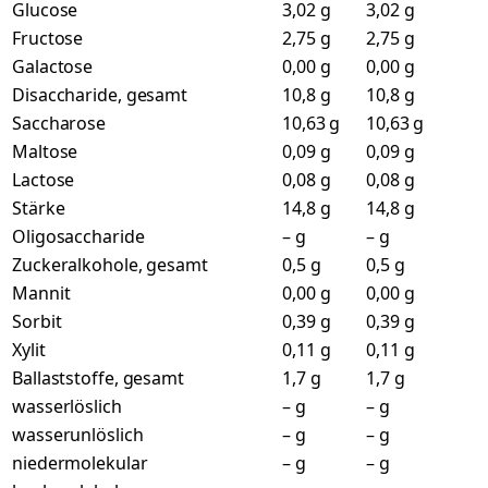
Glucose
3,02 g
3,02 g
Fructose
2,75 g
2,75 g
Galactose
0,00 g
0,00 g
Disaccharide, gesamt
10,8 g
10,8 g
Saccharose
10,63 g
10,63 g
Maltose
0,09 g
0,09 g
Lactose
0,08 g
0,08 g
Stärke
14,8 g
14,8 g
Oligosaccharide
– g
– g
Zuckeralkohole, gesamt
0,5 g
0,5 g
Mannit
0,00 g
0,00 g
Sorbit
0,39 g
0,39 g
Xylit
0,11 g
0,11 g
Ballaststoffe, gesamt
1,7 g
1,7 g
wasserlöslich
– g
– g
wasserunlöslich
– g
– g
niedermolekular
– g
– g