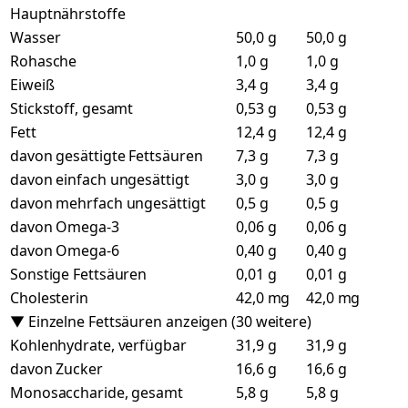
Hauptnährstoffe
Wasser
50,0 g
50,0 g
Rohasche
1,0 g
1,0 g
Eiweiß
3,4 g
3,4 g
Stickstoff, gesamt
0,53 g
0,53 g
Fett
12,4 g
12,4 g
davon gesättigte Fettsäuren
7,3 g
7,3 g
davon einfach ungesättigt
3,0 g
3,0 g
davon mehrfach ungesättigt
0,5 g
0,5 g
davon Omega-3
0,06 g
0,06 g
davon Omega-6
0,40 g
0,40 g
Sonstige Fettsäuren
0,01 g
0,01 g
Cholesterin
42,0 mg
42,0 mg
▼ Einzelne Fettsäuren anzeigen (30 weitere)
Kohlenhydrate, verfügbar
31,9 g
31,9 g
davon Zucker
16,6 g
16,6 g
Monosaccharide, gesamt
5,8 g
5,8 g