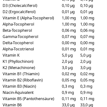
D3 (Cholecalciferol)
0,10 µg
0,10 µg
D2 (Ergocalciferol)
0,01 µg
0,01 µg
Vitamin E (Alpha-Tocopherol)
1,00 mg
1,00 mg
Alpha-Tocopherol
1,00 mg
1,00 mg
Beta-Tocopherol
0,06 mg
0,06 mg
Gamma-Tocopherol
0,07 mg
0,07 mg
Delta-Tocopherol
0,00 mg
0,00 mg
Alpha-Tocotrienol
0,01 mg
0,01 mg
Vitamin K
5,0 µg
5,0 µg
K1 (Phyllochinon)
2,0 µg
2,0 µg
K2 (Menachinone)
3,0 µg
3,0 µg
Vitamin B1 (Thiamin)
0,02 mg
0,02 mg
Vitamin B2 (Riboflavin)
0,05 mg
0,05 mg
Vitamin B3 (Niacin)
0,3 mg
0,3 mg
Niacin-Äquivalent
0,9 mg
0,9 mg
Vitamin B5 (Pantothensäure)
0,11 mg
0,11 mg
Vitamin B6
33,0 µg
33,0 µg