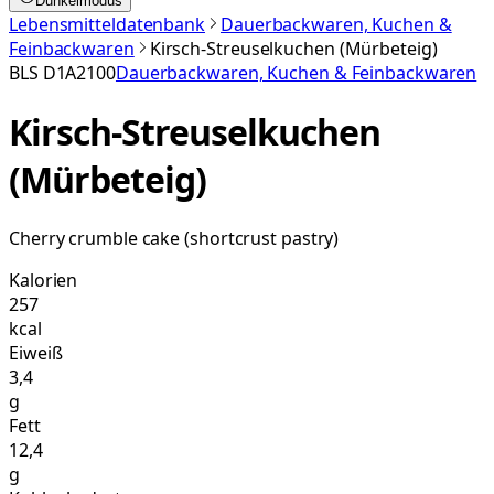
Dunkelmodus
Lebensmitteldatenbank
Dauerbackwaren, Kuchen &
Feinbackwaren
Kirsch-Streuselkuchen (Mürbeteig)
BLS
D1A2100
Dauerbackwaren, Kuchen & Feinbackwaren
Kirsch-Streuselkuchen
(Mürbeteig)
Cherry crumble cake (shortcrust pastry)
Kalorien
257
kcal
Eiweiß
3,4
g
Fett
12,4
g