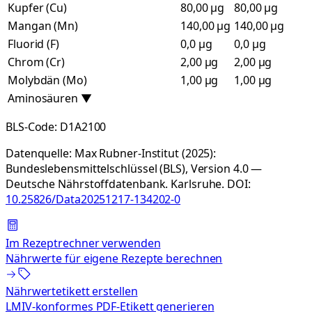
Kupfer (Cu)
80,00 µg
80,00 µg
Mangan (Mn)
140,00 µg
140,00 µg
Fluorid (F)
0,0 µg
0,0 µg
Chrom (Cr)
2,00 µg
2,00 µg
Molybdän (Mo)
1,00 µg
1,00 µg
Aminosäuren
▼
BLS-Code:
D1A2100
Datenquelle:
Max Rubner-Institut (2025):
Bundeslebensmittelschlüssel (BLS), Version 4.0 —
Deutsche Nährstoffdatenbank. Karlsruhe.
DOI:
10.25826/Data20251217-134202-0
Im Rezeptrechner verwenden
Nährwerte für eigene Rezepte berechnen
Nährwertetikett erstellen
LMIV-konformes PDF-Etikett generieren