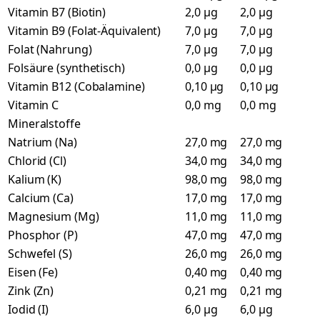
Vitamin B7 (Biotin)
2,0 µg
2,0 µg
Vitamin B9 (Folat-Äquivalent)
7,0 µg
7,0 µg
Folat (Nahrung)
7,0 µg
7,0 µg
Folsäure (synthetisch)
0,0 µg
0,0 µg
Vitamin B12 (Cobalamine)
0,10 µg
0,10 µg
Vitamin C
0,0 mg
0,0 mg
Mineralstoffe
Natrium (Na)
27,0 mg
27,0 mg
Chlorid (Cl)
34,0 mg
34,0 mg
Kalium (K)
98,0 mg
98,0 mg
Calcium (Ca)
17,0 mg
17,0 mg
Magnesium (Mg)
11,0 mg
11,0 mg
Phosphor (P)
47,0 mg
47,0 mg
Schwefel (S)
26,0 mg
26,0 mg
Eisen (Fe)
0,40 mg
0,40 mg
Zink (Zn)
0,21 mg
0,21 mg
Iodid (I)
6,0 µg
6,0 µg