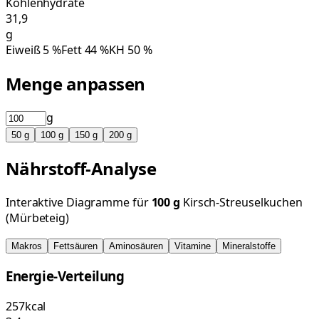
Kohlenhydrate
31,9
g
Eiweiß
5
%
Fett
44
%
KH
50
%
Menge anpassen
g
50
g
100
g
150
g
200
g
Nährstoff-Analyse
Interaktive Diagramme für
100
g
Kirsch-Streuselkuchen
(Mürbeteig)
Makros
Fettsäuren
Aminosäuren
Vitamine
Mineralstoffe
Energie-Verteilung
257
kcal