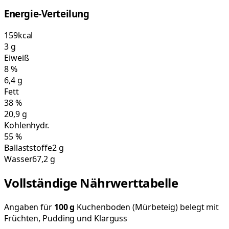
Energie-Verteilung
159
kcal
3
g
Eiweiß
8
%
6,4
g
Fett
38
%
20,9
g
Kohlenhydr.
55
%
Ballaststoffe
2 g
Wasser
67,2 g
Vollständige Nährwerttabelle
Angaben für
100
g
Kuchenboden (Mürbeteig) belegt mit
Früchten, Pudding und Klarguss