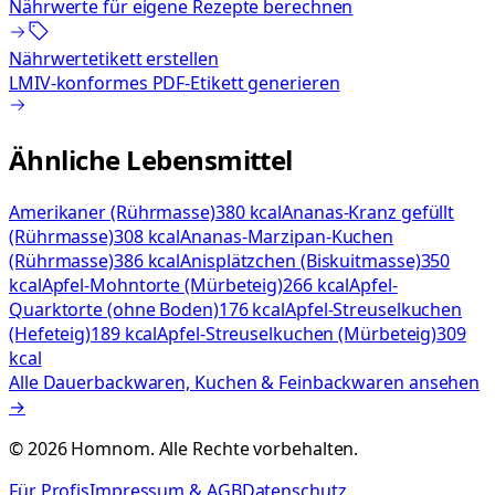
Nährwerte für eigene Rezepte berechnen
Nährwertetikett erstellen
LMIV-konformes PDF-Etikett generieren
Ähnliche Lebensmittel
Amerikaner (Rührmasse)
380 kcal
Ananas-Kranz gefüllt
(Rührmasse)
308 kcal
Ananas-Marzipan-Kuchen
(Rührmasse)
386 kcal
Anisplätzchen (Biskuitmasse)
350
kcal
Apfel-Mohntorte (Mürbeteig)
266 kcal
Apfel-
Quarktorte (ohne Boden)
176 kcal
Apfel-Streuselkuchen
(Hefeteig)
189 kcal
Apfel-Streuselkuchen (Mürbeteig)
309
kcal
Alle
Dauerbackwaren, Kuchen & Feinbackwaren
ansehen
→
©
2026
Homnom. Alle Rechte vorbehalten.
Für Profis
Impressum & AGB
Datenschutz