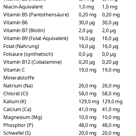
Niacin-Äquivalent
1,0 mg
1,0 mg
Vitamin B5 (Pantothensäure)
0,20 mg
0,20 mg
Vitamin B6
30,0 µg
30,0 µg
Vitamin B7 (Biotin)
2,0 µg
2,0 µg
Vitamin B9 (Folat-Äquivalent)
16,0 µg
16,0 µg
Folat (Nahrung)
16,0 µg
16,0 µg
Folsäure (synthetisch)
0,0 µg
0,0 µg
Vitamin B12 (Cobalamine)
0,20 µg
0,20 µg
Vitamin C
19,0 mg
19,0 mg
Mineralstoffe
Natrium (Na)
26,0 mg
26,0 mg
Chlorid (Cl)
58,0 mg
58,0 mg
Kalium (K)
129,0 mg
129,0 mg
Calcium (Ca)
41,0 mg
41,0 mg
Magnesium (Mg)
10,0 mg
10,0 mg
Phosphor (P)
48,0 mg
48,0 mg
Schwefel (S)
20,0 mg
20,0 mg