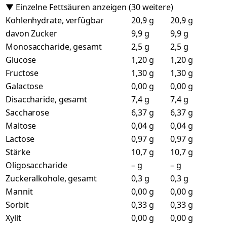
▼ Einzelne Fettsäuren anzeigen (30 weitere)
Kohlenhydrate, verfügbar
20,9 g
20,9 g
davon Zucker
9,9 g
9,9 g
Monosaccharide, gesamt
2,5 g
2,5 g
Glucose
1,20 g
1,20 g
Fructose
1,30 g
1,30 g
Galactose
0,00 g
0,00 g
Disaccharide, gesamt
7,4 g
7,4 g
Saccharose
6,37 g
6,37 g
Maltose
0,04 g
0,04 g
Lactose
0,97 g
0,97 g
Stärke
10,7 g
10,7 g
Oligosaccharide
– g
– g
Zuckeralkohole, gesamt
0,3 g
0,3 g
Mannit
0,00 g
0,00 g
Sorbit
0,33 g
0,33 g
Xylit
0,00 g
0,00 g