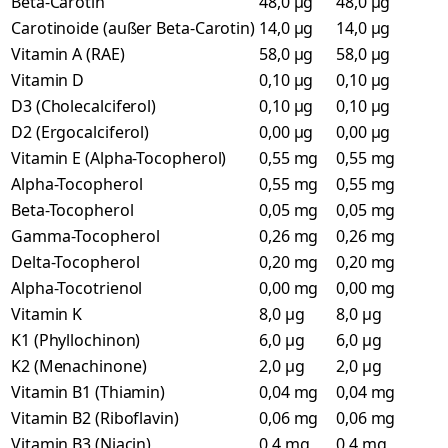
Beta-Carotin
48,0 µg
48,0 µg
Carotinoide (außer Beta-Carotin)
14,0 µg
14,0 µg
Vitamin A (RAE)
58,0 µg
58,0 µg
Vitamin D
0,10 µg
0,10 µg
D3 (Cholecalciferol)
0,10 µg
0,10 µg
D2 (Ergocalciferol)
0,00 µg
0,00 µg
Vitamin E (Alpha-Tocopherol)
0,55 mg
0,55 mg
Alpha-Tocopherol
0,55 mg
0,55 mg
Beta-Tocopherol
0,05 mg
0,05 mg
Gamma-Tocopherol
0,26 mg
0,26 mg
Delta-Tocopherol
0,20 mg
0,20 mg
Alpha-Tocotrienol
0,00 mg
0,00 mg
Vitamin K
8,0 µg
8,0 µg
K1 (Phyllochinon)
6,0 µg
6,0 µg
K2 (Menachinone)
2,0 µg
2,0 µg
Vitamin B1 (Thiamin)
0,04 mg
0,04 mg
Vitamin B2 (Riboflavin)
0,06 mg
0,06 mg
Vitamin B3 (Niacin)
0,4 mg
0,4 mg