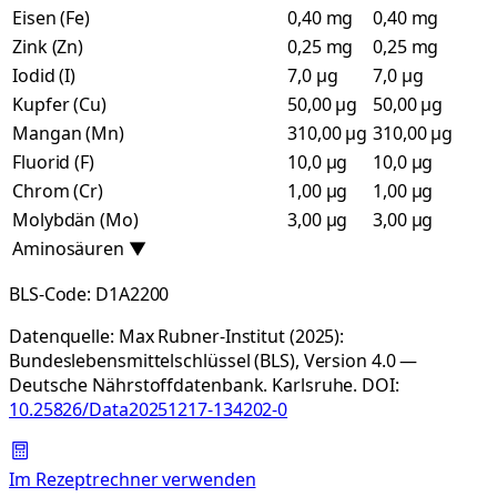
Eisen (Fe)
0,40 mg
0,40 mg
Zink (Zn)
0,25 mg
0,25 mg
Iodid (I)
7,0 µg
7,0 µg
Kupfer (Cu)
50,00 µg
50,00 µg
Mangan (Mn)
310,00 µg
310,00 µg
Fluorid (F)
10,0 µg
10,0 µg
Chrom (Cr)
1,00 µg
1,00 µg
Molybdän (Mo)
3,00 µg
3,00 µg
Aminosäuren
▼
BLS-Code:
D1A2200
Datenquelle:
Max Rubner-Institut (2025):
Bundeslebensmittelschlüssel (BLS), Version 4.0 —
Deutsche Nährstoffdatenbank. Karlsruhe.
DOI:
10.25826/Data20251217-134202-0
Im Rezeptrechner verwenden