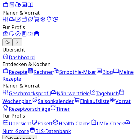
Planen & Vorrat
Für Profis
Übersicht
Dashboard
Entdecken & Kochen
Rezepte
Rechner
Smoothie-Mixer
Blog
Meine
Rezepte
Planen & Vorrat
Geschmacksprofil
Nährwertziele
Tagebuch
Wochenplan
Saisonkalender
Einkaufsliste
Vorrat
Rezeptvorschläge
Timer
Für Profis
Übersicht
Etikett
Health Claims
LMIV-Check
Nutri-Score
BLS-Datenbank