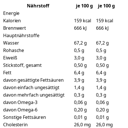
Nährstoff
je
100
g
je 100 g
Energie
Kalorien
159 kcal
159 kcal
Brennwert
666 kJ
666 kJ
Hauptnährstoffe
Wasser
67,2 g
67,2 g
Rohasche
0,5 g
0,5 g
Eiweiß
3,0 g
3,0 g
Stickstoff, gesamt
0,50 g
0,50 g
Fett
6,4 g
6,4 g
davon gesättigte Fettsäuren
3,9 g
3,9 g
davon einfach ungesättigt
1,4 g
1,4 g
davon mehrfach ungesättigt
0,3 g
0,3 g
davon Omega-3
0,06 g
0,06 g
davon Omega-6
0,20 g
0,20 g
Sonstige Fettsäuren
0,01 g
0,01 g
Cholesterin
26,0 mg
26,0 mg