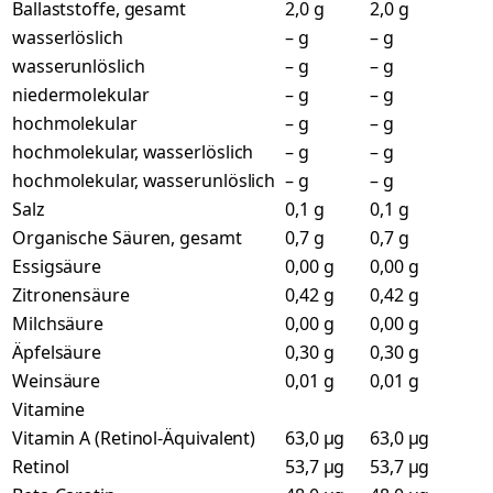
Ballaststoffe, gesamt
2,0 g
2,0 g
wasserlöslich
– g
– g
wasserunlöslich
– g
– g
niedermolekular
– g
– g
hochmolekular
– g
– g
hochmolekular, wasserlöslich
– g
– g
hochmolekular, wasserunlöslich
– g
– g
Salz
0,1 g
0,1 g
Organische Säuren, gesamt
0,7 g
0,7 g
Essigsäure
0,00 g
0,00 g
Zitronensäure
0,42 g
0,42 g
Milchsäure
0,00 g
0,00 g
Äpfelsäure
0,30 g
0,30 g
Weinsäure
0,01 g
0,01 g
Vitamine
Vitamin A (Retinol-Äquivalent)
63,0 µg
63,0 µg
Retinol
53,7 µg
53,7 µg