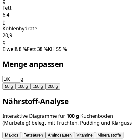
g
Fett
6,4
g
Kohlenhydrate
20,9
g
Eiweiß
8
%
Fett
38
%
KH
55
%
Menge anpassen
g
50
g
100
g
150
g
200
g
Nährstoff-Analyse
Interaktive Diagramme für
100
g
Kuchenboden
(Mürbeteig) belegt mit Früchten, Pudding und Klarguss
Makros
Fettsäuren
Aminosäuren
Vitamine
Mineralstoffe