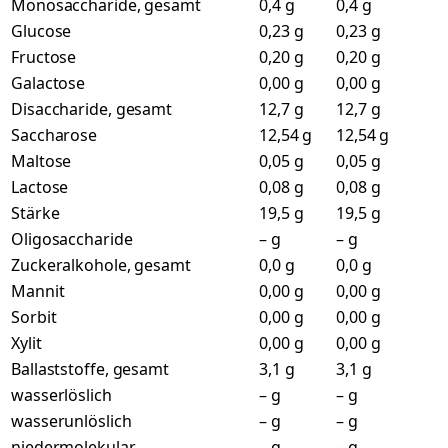
Monosaccharide, gesamt
0,4 g
0,4 g
Glucose
0,23 g
0,23 g
Fructose
0,20 g
0,20 g
Galactose
0,00 g
0,00 g
Disaccharide, gesamt
12,7 g
12,7 g
Saccharose
12,54 g
12,54 g
Maltose
0,05 g
0,05 g
Lactose
0,08 g
0,08 g
Stärke
19,5 g
19,5 g
Oligosaccharide
– g
– g
Zuckeralkohole, gesamt
0,0 g
0,0 g
Mannit
0,00 g
0,00 g
Sorbit
0,00 g
0,00 g
Xylit
0,00 g
0,00 g
Ballaststoffe, gesamt
3,1 g
3,1 g
wasserlöslich
– g
– g
wasserunlöslich
– g
– g
niedermolekular
– g
– g