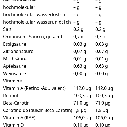
hochmolekular
– g
– g
hochmolekular, wasserlöslich
– g
– g
hochmolekular, wasserunlöslich
– g
– g
Salz
0,2 g
0,2 g
Organische Säuren, gesamt
0,7 g
0,7 g
Essigsäure
0,03 g
0,03 g
Zitronensäure
0,07 g
0,07 g
Milchsäure
0,01 g
0,01 g
Äpfelsäure
0,63 g
0,63 g
Weinsäure
0,00 g
0,00 g
Vitamine
Vitamin A (Retinol-Äquivalent)
112,0 µg
112,0 µg
Retinol
100,3 µg
100,3 µg
Beta-Carotin
71,0 µg
71,0 µg
Carotinoide (außer Beta-Carotin)
1,5 µg
1,5 µg
Vitamin A (RAE)
106,0 µg
106,0 µg
Vitamin D
0,10 µg
0,10 µg