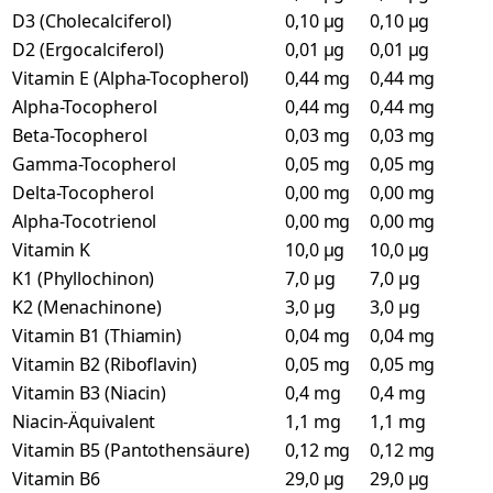
D3 (Cholecalciferol)
0,10 µg
0,10 µg
D2 (Ergocalciferol)
0,01 µg
0,01 µg
Vitamin E (Alpha-Tocopherol)
0,44 mg
0,44 mg
Alpha-Tocopherol
0,44 mg
0,44 mg
Beta-Tocopherol
0,03 mg
0,03 mg
Gamma-Tocopherol
0,05 mg
0,05 mg
Delta-Tocopherol
0,00 mg
0,00 mg
Alpha-Tocotrienol
0,00 mg
0,00 mg
Vitamin K
10,0 µg
10,0 µg
K1 (Phyllochinon)
7,0 µg
7,0 µg
K2 (Menachinone)
3,0 µg
3,0 µg
Vitamin B1 (Thiamin)
0,04 mg
0,04 mg
Vitamin B2 (Riboflavin)
0,05 mg
0,05 mg
Vitamin B3 (Niacin)
0,4 mg
0,4 mg
Niacin-Äquivalent
1,1 mg
1,1 mg
Vitamin B5 (Pantothensäure)
0,12 mg
0,12 mg
Vitamin B6
29,0 µg
29,0 µg