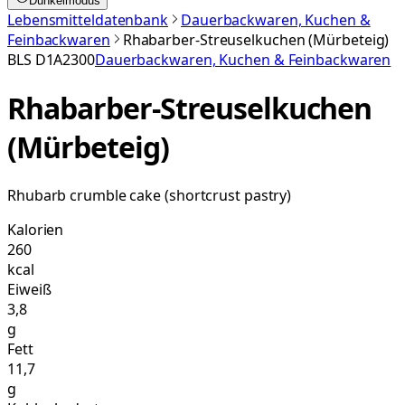
Dunkelmodus
Lebensmitteldatenbank
Dauerbackwaren, Kuchen &
Feinbackwaren
Rhabarber-Streuselkuchen (Mürbeteig)
BLS
D1A2300
Dauerbackwaren, Kuchen & Feinbackwaren
Rhabarber-Streuselkuchen
(Mürbeteig)
Rhubarb crumble cake (shortcrust pastry)
Kalorien
260
kcal
Eiweiß
3,8
g
Fett
11,7
g