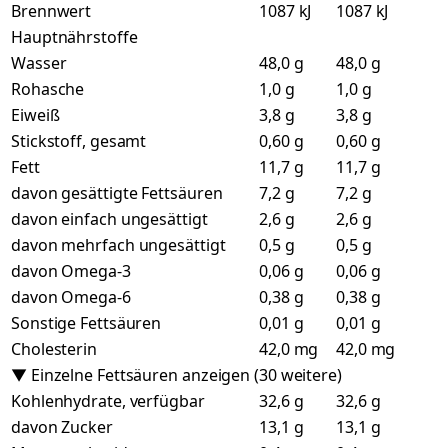
Brennwert
1087 kJ
1087 kJ
Hauptnährstoffe
Wasser
48,0 g
48,0 g
Rohasche
1,0 g
1,0 g
Eiweiß
3,8 g
3,8 g
Stickstoff, gesamt
0,60 g
0,60 g
Fett
11,7 g
11,7 g
davon gesättigte Fettsäuren
7,2 g
7,2 g
davon einfach ungesättigt
2,6 g
2,6 g
davon mehrfach ungesättigt
0,5 g
0,5 g
davon Omega-3
0,06 g
0,06 g
davon Omega-6
0,38 g
0,38 g
Sonstige Fettsäuren
0,01 g
0,01 g
Cholesterin
42,0 mg
42,0 mg
▼ Einzelne Fettsäuren anzeigen (30 weitere)
Kohlenhydrate, verfügbar
32,6 g
32,6 g
davon Zucker
13,1 g
13,1 g