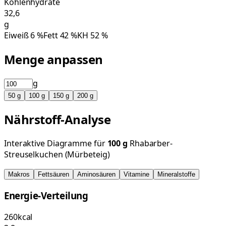
Kohlenhydrate
32,6
g
Eiweiß
6
%
Fett
42
%
KH
52
%
Menge anpassen
g
50
g
100
g
150
g
200
g
Nährstoff-Analyse
Interaktive Diagramme für
100
g
Rhabarber-
Streuselkuchen (Mürbeteig)
Makros
Fettsäuren
Aminosäuren
Vitamine
Mineralstoffe
Energie-Verteilung
260
kcal