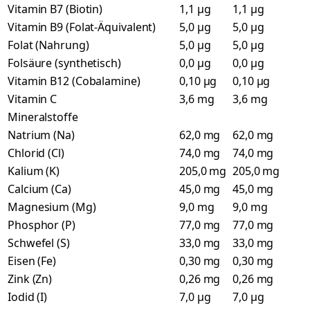
Vitamin B7 (Biotin)
1,1 µg
1,1 µg
Vitamin B9 (Folat-Äquivalent)
5,0 µg
5,0 µg
Folat (Nahrung)
5,0 µg
5,0 µg
Folsäure (synthetisch)
0,0 µg
0,0 µg
Vitamin B12 (Cobalamine)
0,10 µg
0,10 µg
Vitamin C
3,6 mg
3,6 mg
Mineralstoffe
Natrium (Na)
62,0 mg
62,0 mg
Chlorid (Cl)
74,0 mg
74,0 mg
Kalium (K)
205,0 mg
205,0 mg
Calcium (Ca)
45,0 mg
45,0 mg
Magnesium (Mg)
9,0 mg
9,0 mg
Phosphor (P)
77,0 mg
77,0 mg
Schwefel (S)
33,0 mg
33,0 mg
Eisen (Fe)
0,30 mg
0,30 mg
Zink (Zn)
0,26 mg
0,26 mg
Iodid (I)
7,0 µg
7,0 µg