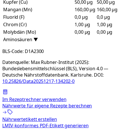
Kupfer (Cu)
50,00 µg
50,00 µg
Mangan (Mn)
160,00 µg
160,00 µg
Fluorid (F)
0,0 µg
0,0 µg
Chrom (Cr)
1,00 µg
1,00 µg
Molybdän (Mo)
0,00 µg
0,00 µg
Aminosäuren
▼
BLS-Code:
D1A2300
Datenquelle:
Max Rubner-Institut (2025):
Bundeslebensmittelschlüssel (BLS), Version 4.0 —
Deutsche Nährstoffdatenbank. Karlsruhe.
DOI:
10.25826/Data20251217-134202-0
Im Rezeptrechner verwenden
Nährwerte für eigene Rezepte berechnen
Nährwertetikett erstellen
LMIV-konformes PDF-Etikett generieren