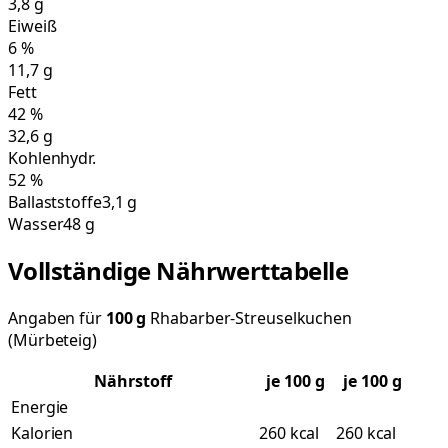
3,8
g
Eiweiß
6
%
11,7
g
Fett
42
%
32,6
g
Kohlenhydr.
52
%
Ballaststoffe
3,1 g
Wasser
48 g
Vollständige Nährwerttabelle
Angaben für
100
g
Rhabarber-Streuselkuchen
(Mürbeteig)
Nährstoff
je
100
g
je 100 g
Energie
Kalorien
260 kcal
260 kcal