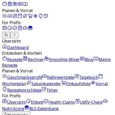
Planen & Vorrat
Für Profis
Übersicht
Dashboard
Entdecken & Kochen
Rezepte
Rechner
Smoothie-Mixer
Blog
Meine
Rezepte
Planen & Vorrat
Geschmacksprofil
Nährwertziele
Tagebuch
Wochenplan
Saisonkalender
Einkaufsliste
Vorrat
Rezeptvorschläge
Timer
Für Profis
Übersicht
Etikett
Health Claims
LMIV-Check
Nutri-Score
BLS-Datenbank