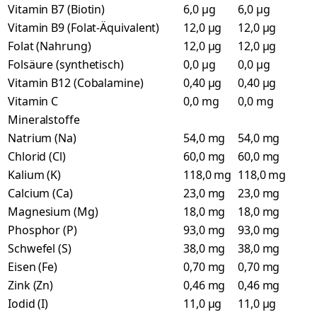
Vitamin B7 (Biotin)
6,0 µg
6,0 µg
Vitamin B9 (Folat-Äquivalent)
12,0 µg
12,0 µg
Folat (Nahrung)
12,0 µg
12,0 µg
Folsäure (synthetisch)
0,0 µg
0,0 µg
Vitamin B12 (Cobalamine)
0,40 µg
0,40 µg
Vitamin C
0,0 mg
0,0 mg
Mineralstoffe
Natrium (Na)
54,0 mg
54,0 mg
Chlorid (Cl)
60,0 mg
60,0 mg
Kalium (K)
118,0 mg
118,0 mg
Calcium (Ca)
23,0 mg
23,0 mg
Magnesium (Mg)
18,0 mg
18,0 mg
Phosphor (P)
93,0 mg
93,0 mg
Schwefel (S)
38,0 mg
38,0 mg
Eisen (Fe)
0,70 mg
0,70 mg
Zink (Zn)
0,46 mg
0,46 mg
Iodid (I)
11,0 µg
11,0 µg