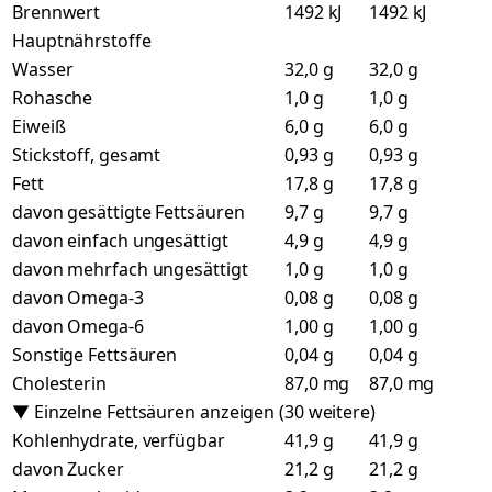
Brennwert
1492 kJ
1492 kJ
Hauptnährstoffe
Wasser
32,0 g
32,0 g
Rohasche
1,0 g
1,0 g
Eiweiß
6,0 g
6,0 g
Stickstoff, gesamt
0,93 g
0,93 g
Fett
17,8 g
17,8 g
davon gesättigte Fettsäuren
9,7 g
9,7 g
davon einfach ungesättigt
4,9 g
4,9 g
davon mehrfach ungesättigt
1,0 g
1,0 g
davon Omega-3
0,08 g
0,08 g
davon Omega-6
1,00 g
1,00 g
Sonstige Fettsäuren
0,04 g
0,04 g
Cholesterin
87,0 mg
87,0 mg
▼ Einzelne Fettsäuren anzeigen (30 weitere)
Kohlenhydrate, verfügbar
41,9 g
41,9 g
davon Zucker
21,2 g
21,2 g