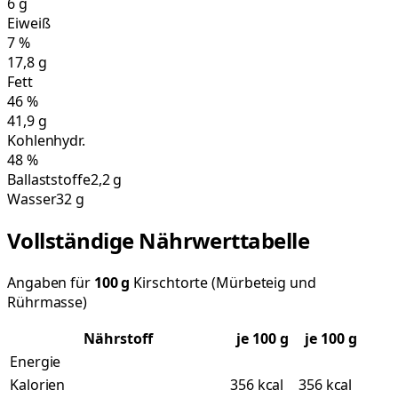
6
g
Eiweiß
7
%
17,8
g
Fett
46
%
41,9
g
Kohlenhydr.
48
%
Ballaststoffe
2,2 g
Wasser
32 g
Vollständige Nährwerttabelle
Angaben für
100
g
Kirschtorte (Mürbeteig und
Rührmasse)
Nährstoff
je
100
g
je 100 g
Energie
Kalorien
356 kcal
356 kcal