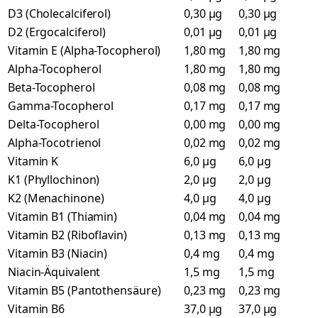
D3 (Cholecalciferol)
0,30 µg
0,30 µg
D2 (Ergocalciferol)
0,01 µg
0,01 µg
Vitamin E (Alpha-Tocopherol)
1,80 mg
1,80 mg
Alpha-Tocopherol
1,80 mg
1,80 mg
Beta-Tocopherol
0,08 mg
0,08 mg
Gamma-Tocopherol
0,17 mg
0,17 mg
Delta-Tocopherol
0,00 mg
0,00 mg
Alpha-Tocotrienol
0,02 mg
0,02 mg
Vitamin K
6,0 µg
6,0 µg
K1 (Phyllochinon)
2,0 µg
2,0 µg
K2 (Menachinone)
4,0 µg
4,0 µg
Vitamin B1 (Thiamin)
0,04 mg
0,04 mg
Vitamin B2 (Riboflavin)
0,13 mg
0,13 mg
Vitamin B3 (Niacin)
0,4 mg
0,4 mg
Niacin-Äquivalent
1,5 mg
1,5 mg
Vitamin B5 (Pantothensäure)
0,23 mg
0,23 mg
Vitamin B6
37,0 µg
37,0 µg