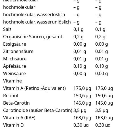
hochmolekular
– g
– g
hochmolekular, wasserlöslich
– g
– g
hochmolekular, wasserunlöslich
– g
– g
Salz
0,1 g
0,1 g
Organische Säuren, gesamt
0,2 g
0,2 g
Essigsäure
0,00 g
0,00 g
Zitronensäure
0,01 g
0,01 g
Milchsäure
0,01 g
0,01 g
Äpfelsäure
0,19 g
0,19 g
Weinsäure
0,00 g
0,00 g
Vitamine
Vitamin A (Retinol-Äquivalent)
175,0 µg
175,0 µg
Retinol
150,6 µg
150,6 µg
Beta-Carotin
145,0 µg
145,0 µg
Carotinoide (außer Beta-Carotin)
3,5 µg
3,5 µg
Vitamin A (RAE)
163,0 µg
163,0 µg
Vitamin D
0,30 µg
0,30 µg