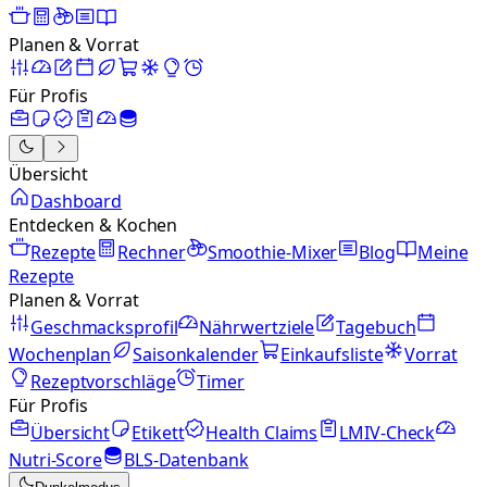
Planen & Vorrat
Für Profis
Übersicht
Dashboard
Entdecken & Kochen
Rezepte
Rechner
Smoothie-Mixer
Blog
Meine
Rezepte
Planen & Vorrat
Geschmacksprofil
Nährwertziele
Tagebuch
Wochenplan
Saisonkalender
Einkaufsliste
Vorrat
Rezeptvorschläge
Timer
Für Profis
Übersicht
Etikett
Health Claims
LMIV-Check
Nutri-Score
BLS-Datenbank