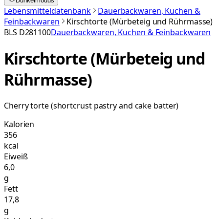
Dunkelmodus
Lebensmitteldatenbank
Dauerbackwaren, Kuchen &
Feinbackwaren
Kirschtorte (Mürbeteig und Rührmasse)
BLS
D281100
Dauerbackwaren, Kuchen & Feinbackwaren
Kirschtorte (Mürbeteig und
Rührmasse)
Cherry torte (shortcrust pastry and cake batter)
Kalorien
356
kcal
Eiweiß
6,0
g
Fett
17,8
g