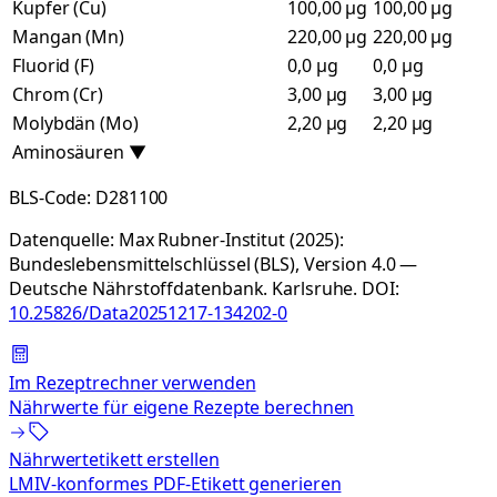
Kupfer (Cu)
100,00 µg
100,00 µg
Mangan (Mn)
220,00 µg
220,00 µg
Fluorid (F)
0,0 µg
0,0 µg
Chrom (Cr)
3,00 µg
3,00 µg
Molybdän (Mo)
2,20 µg
2,20 µg
Aminosäuren
▼
BLS-Code:
D281100
Datenquelle:
Max Rubner-Institut (2025):
Bundeslebensmittelschlüssel (BLS), Version 4.0 —
Deutsche Nährstoffdatenbank. Karlsruhe.
DOI:
10.25826/Data20251217-134202-0
Im Rezeptrechner verwenden
Nährwerte für eigene Rezepte berechnen
Nährwertetikett erstellen
LMIV-konformes PDF-Etikett generieren