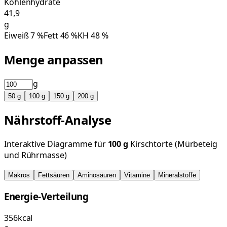
Kohlenhydrate
41,9
g
Eiweiß
7
%
Fett
46
%
KH
48
%
Menge anpassen
g
50
g
100
g
150
g
200
g
Nährstoff-Analyse
Interaktive Diagramme für
100
g
Kirschtorte (Mürbeteig
und Rührmasse)
Makros
Fettsäuren
Aminosäuren
Vitamine
Mineralstoffe
Energie-Verteilung
356
kcal