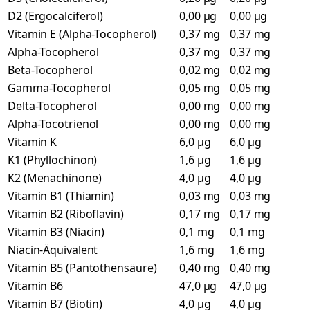
D2 (Ergocalciferol)
0,00 µg
0,00 µg
Vitamin E (Alpha-Tocopherol)
0,37 mg
0,37 mg
Alpha-Tocopherol
0,37 mg
0,37 mg
Beta-Tocopherol
0,02 mg
0,02 mg
Gamma-Tocopherol
0,05 mg
0,05 mg
Delta-Tocopherol
0,00 mg
0,00 mg
Alpha-Tocotrienol
0,00 mg
0,00 mg
Vitamin K
6,0 µg
6,0 µg
K1 (Phyllochinon)
1,6 µg
1,6 µg
K2 (Menachinone)
4,0 µg
4,0 µg
Vitamin B1 (Thiamin)
0,03 mg
0,03 mg
Vitamin B2 (Riboflavin)
0,17 mg
0,17 mg
Vitamin B3 (Niacin)
0,1 mg
0,1 mg
Niacin-Äquivalent
1,6 mg
1,6 mg
Vitamin B5 (Pantothensäure)
0,40 mg
0,40 mg
Vitamin B6
47,0 µg
47,0 µg
Vitamin B7 (Biotin)
4,0 µg
4,0 µg