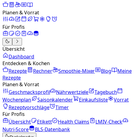
Planen & Vorrat
Für Profis
Übersicht
Dashboard
Entdecken & Kochen
Rezepte
Rechner
Smoothie-Mixer
Blog
Meine
Rezepte
Planen & Vorrat
Geschmacksprofil
Nährwertziele
Tagebuch
Wochenplan
Saisonkalender
Einkaufsliste
Vorrat
Rezeptvorschläge
Timer
Für Profis
Übersicht
Etikett
Health Claims
LMIV-Check
Nutri-Score
BLS-Datenbank