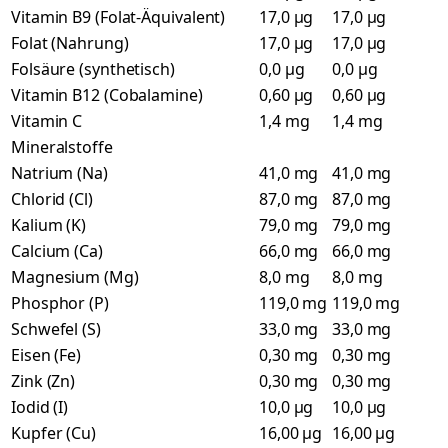
Vitamin B9 (Folat-Äquivalent)
17,0 µg
17,0 µg
Folat (Nahrung)
17,0 µg
17,0 µg
Folsäure (synthetisch)
0,0 µg
0,0 µg
Vitamin B12 (Cobalamine)
0,60 µg
0,60 µg
Vitamin C
1,4 mg
1,4 mg
Mineralstoffe
Natrium (Na)
41,0 mg
41,0 mg
Chlorid (Cl)
87,0 mg
87,0 mg
Kalium (K)
79,0 mg
79,0 mg
Calcium (Ca)
66,0 mg
66,0 mg
Magnesium (Mg)
8,0 mg
8,0 mg
Phosphor (P)
119,0 mg
119,0 mg
Schwefel (S)
33,0 mg
33,0 mg
Eisen (Fe)
0,30 mg
0,30 mg
Zink (Zn)
0,30 mg
0,30 mg
Iodid (I)
10,0 µg
10,0 µg
Kupfer (Cu)
16,00 µg
16,00 µg