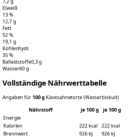
7,2
g
Eiweiß
13
%
12,7
g
Fett
52
%
19,1
g
Kohlenhydr.
35
%
Ballaststoffe
0,3 g
Wasser
60 g
Vollständige Nährwerttabelle
Angaben für
100
g
Käsesahnetorte (Wasserbiskuit)
Nährstoff
je
100
g
je 100 g
Energie
Kalorien
222 kcal
222 kcal
Brennwert
926 kJ
926 kJ