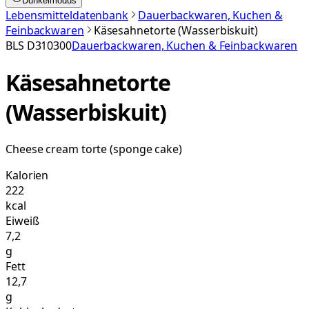
Dunkelmodus
Lebensmitteldatenbank
Dauerbackwaren, Kuchen &
Feinbackwaren
Käsesahnetorte (Wasserbiskuit)
BLS
D310300
Dauerbackwaren, Kuchen & Feinbackwaren
Käsesahnetorte
(Wasserbiskuit)
Cheese cream torte (sponge cake)
Kalorien
222
kcal
Eiweiß
7,2
g
Fett
12,7
g