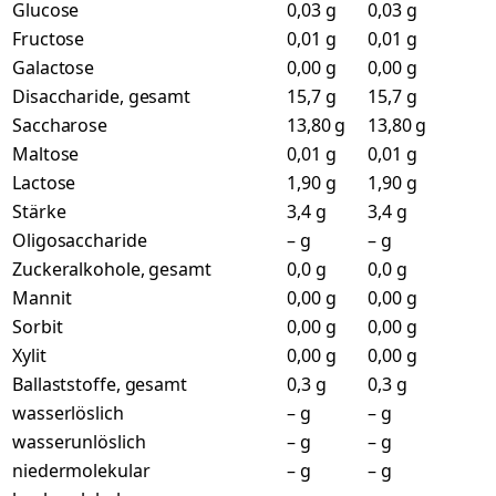
Glucose
0,03 g
0,03 g
Fructose
0,01 g
0,01 g
Galactose
0,00 g
0,00 g
Disaccharide, gesamt
15,7 g
15,7 g
Saccharose
13,80 g
13,80 g
Maltose
0,01 g
0,01 g
Lactose
1,90 g
1,90 g
Stärke
3,4 g
3,4 g
Oligosaccharide
– g
– g
Zuckeralkohole, gesamt
0,0 g
0,0 g
Mannit
0,00 g
0,00 g
Sorbit
0,00 g
0,00 g
Xylit
0,00 g
0,00 g
Ballaststoffe, gesamt
0,3 g
0,3 g
wasserlöslich
– g
– g
wasserunlöslich
– g
– g
niedermolekular
– g
– g