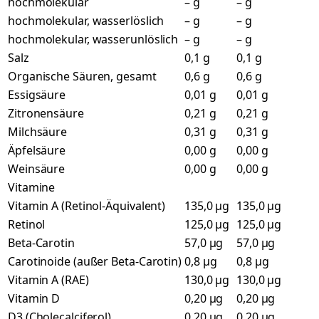
hochmolekular
– g
– g
hochmolekular, wasserlöslich
– g
– g
hochmolekular, wasserunlöslich
– g
– g
Salz
0,1 g
0,1 g
Organische Säuren, gesamt
0,6 g
0,6 g
Essigsäure
0,01 g
0,01 g
Zitronensäure
0,21 g
0,21 g
Milchsäure
0,31 g
0,31 g
Äpfelsäure
0,00 g
0,00 g
Weinsäure
0,00 g
0,00 g
Vitamine
Vitamin A (Retinol-Äquivalent)
135,0 µg
135,0 µg
Retinol
125,0 µg
125,0 µg
Beta-Carotin
57,0 µg
57,0 µg
Carotinoide (außer Beta-Carotin)
0,8 µg
0,8 µg
Vitamin A (RAE)
130,0 µg
130,0 µg
Vitamin D
0,20 µg
0,20 µg
D3 (Cholecalciferol)
0,20 µg
0,20 µg