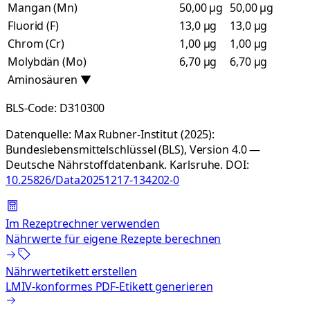
Mangan (Mn)
50,00 µg
50,00 µg
Fluorid (F)
13,0 µg
13,0 µg
Chrom (Cr)
1,00 µg
1,00 µg
Molybdän (Mo)
6,70 µg
6,70 µg
Aminosäuren
▼
BLS-Code:
D310300
Datenquelle:
Max Rubner-Institut (2025):
Bundeslebensmittelschlüssel (BLS), Version 4.0 —
Deutsche Nährstoffdatenbank. Karlsruhe.
DOI:
10.25826/Data20251217-134202-0
Im Rezeptrechner verwenden
Nährwerte für eigene Rezepte berechnen
Nährwertetikett erstellen
LMIV-konformes PDF-Etikett generieren