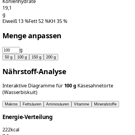
Kohlenhydrate
19,1
g
Eiweiß
13
%
Fett
52
%
KH
35
%
Menge anpassen
g
50
g
100
g
150
g
200
g
Nährstoff-Analyse
Interaktive Diagramme für
100
g
Käsesahnetorte
(Wasserbiskuit)
Makros
Fettsäuren
Aminosäuren
Vitamine
Mineralstoffe
Energie-Verteilung
222
kcal