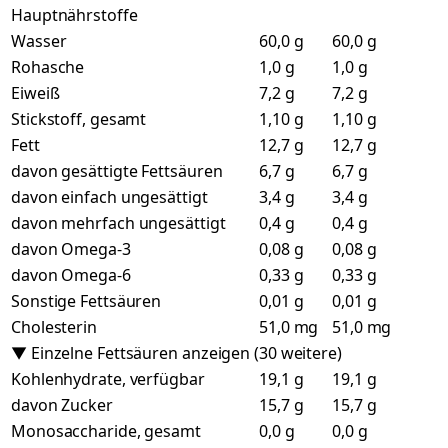
Hauptnährstoffe
Wasser
60,0 g
60,0 g
Rohasche
1,0 g
1,0 g
Eiweiß
7,2 g
7,2 g
Stickstoff, gesamt
1,10 g
1,10 g
Fett
12,7 g
12,7 g
davon gesättigte Fettsäuren
6,7 g
6,7 g
davon einfach ungesättigt
3,4 g
3,4 g
davon mehrfach ungesättigt
0,4 g
0,4 g
davon Omega-3
0,08 g
0,08 g
davon Omega-6
0,33 g
0,33 g
Sonstige Fettsäuren
0,01 g
0,01 g
Cholesterin
51,0 mg
51,0 mg
▼ Einzelne Fettsäuren anzeigen (30 weitere)
Kohlenhydrate, verfügbar
19,1 g
19,1 g
davon Zucker
15,7 g
15,7 g
Monosaccharide, gesamt
0,0 g
0,0 g