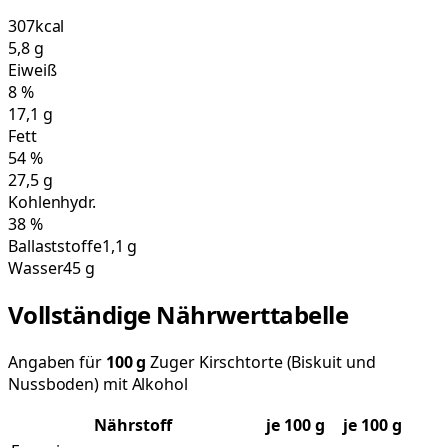
307
kcal
5,8
g
Eiweiß
8
%
17,1
g
Fett
54
%
27,5
g
Kohlenhydr.
38
%
Ballaststoffe
1,1 g
Wasser
45 g
Vollständige Nährwerttabelle
Angaben für
100
g
Zuger Kirschtorte (Biskuit und
Nussboden) mit Alkohol
Nährstoff
je
100
g
je 100 g