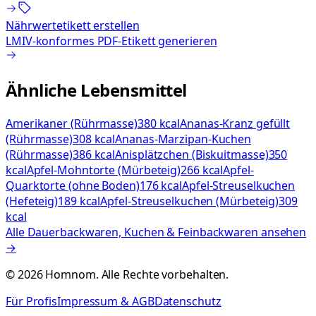
Nährwertetikett erstellen
LMIV-konformes PDF-Etikett generieren
Ähnliche Lebensmittel
Amerikaner (Rührmasse)
380 kcal
Ananas-Kranz gefüllt
(Rührmasse)
308 kcal
Ananas-Marzipan-Kuchen
(Rührmasse)
386 kcal
Anisplätzchen (Biskuitmasse)
350
kcal
Apfel-Mohntorte (Mürbeteig)
266 kcal
Apfel-
Quarktorte (ohne Boden)
176 kcal
Apfel-Streuselkuchen
(Hefeteig)
189 kcal
Apfel-Streuselkuchen (Mürbeteig)
309
kcal
Alle
Dauerbackwaren, Kuchen & Feinbackwaren
ansehen
→
©
2026
Homnom. Alle Rechte vorbehalten.
Für Profis
Impressum & AGB
Datenschutz