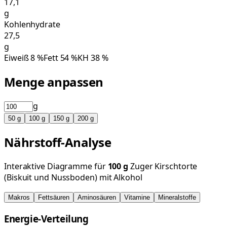
17,1
g
Kohlenhydrate
27,5
g
Eiweiß
8
%
Fett
54
%
KH
38
%
Menge anpassen
g
50
g
100
g
150
g
200
g
Nährstoff-Analyse
Interaktive Diagramme für
100
g
Zuger Kirschtorte
(Biskuit und Nussboden) mit Alkohol
Makros
Fettsäuren
Aminosäuren
Vitamine
Mineralstoffe
Energie-Verteilung