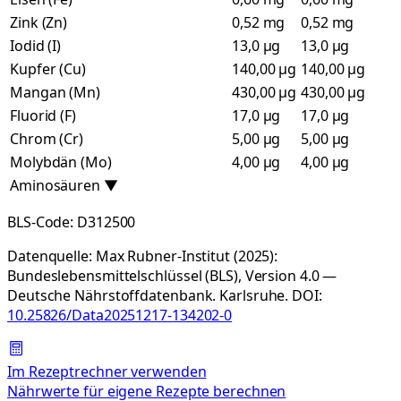
Zink (Zn)
0,52 mg
0,52 mg
Iodid (I)
13,0 µg
13,0 µg
Kupfer (Cu)
140,00 µg
140,00 µg
Mangan (Mn)
430,00 µg
430,00 µg
Fluorid (F)
17,0 µg
17,0 µg
Chrom (Cr)
5,00 µg
5,00 µg
Molybdän (Mo)
4,00 µg
4,00 µg
Aminosäuren
▼
BLS-Code:
D312500
Datenquelle:
Max Rubner-Institut (2025):
Bundeslebensmittelschlüssel (BLS), Version 4.0 —
Deutsche Nährstoffdatenbank. Karlsruhe.
DOI:
10.25826/Data20251217-134202-0
Im Rezeptrechner verwenden
Nährwerte für eigene Rezepte berechnen