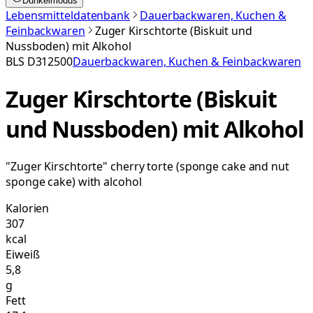
Dunkelmodus
Lebensmitteldatenbank
Dauerbackwaren, Kuchen &
Feinbackwaren
Zuger Kirschtorte (Biskuit und
Nussboden) mit Alkohol
BLS
D312500
Dauerbackwaren, Kuchen & Feinbackwaren
Zuger Kirschtorte (Biskuit
und Nussboden) mit Alkohol
"Zuger Kirschtorte" cherry torte (sponge cake and nut
sponge cake) with alcohol
Kalorien
307
kcal
Eiweiß
5,8
g
Fett