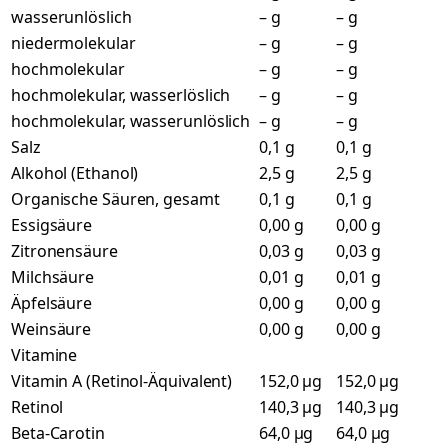
wasserunlöslich
– g
– g
niedermolekular
– g
– g
hochmolekular
– g
– g
hochmolekular, wasserlöslich
– g
– g
hochmolekular, wasserunlöslich
– g
– g
Salz
0,1 g
0,1 g
Alkohol (Ethanol)
2,5 g
2,5 g
Organische Säuren, gesamt
0,1 g
0,1 g
Essigsäure
0,00 g
0,00 g
Zitronensäure
0,03 g
0,03 g
Milchsäure
0,01 g
0,01 g
Äpfelsäure
0,00 g
0,00 g
Weinsäure
0,00 g
0,00 g
Vitamine
Vitamin A (Retinol-Äquivalent)
152,0 µg
152,0 µg
Retinol
140,3 µg
140,3 µg
Beta-Carotin
64,0 µg
64,0 µg