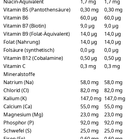
Niacin-Äquivalent
1,7 mg
1,7 mg
Vitamin B5 (Pantothensäure)
0,30 mg
0,30 mg
Vitamin B6
60,0 µg
60,0 µg
Vitamin B7 (Biotin)
9,0 µg
9,0 µg
Vitamin B9 (Folat-Äquivalent)
14,0 µg
14,0 µg
Folat (Nahrung)
14,0 µg
14,0 µg
Folsäure (synthetisch)
0,0 µg
0,0 µg
Vitamin B12 (Cobalamine)
0,50 µg
0,50 µg
Vitamin C
0,3 mg
0,3 mg
Mineralstoffe
Natrium (Na)
58,0 mg
58,0 mg
Chlorid (Cl)
82,0 mg
82,0 mg
Kalium (K)
147,0 mg
147,0 mg
Calcium (Ca)
55,0 mg
55,0 mg
Magnesium (Mg)
23,0 mg
23,0 mg
Phosphor (P)
92,0 mg
92,0 mg
Schwefel (S)
25,0 mg
25,0 mg
Eisen (Fe)
0,60 mg
0,60 mg