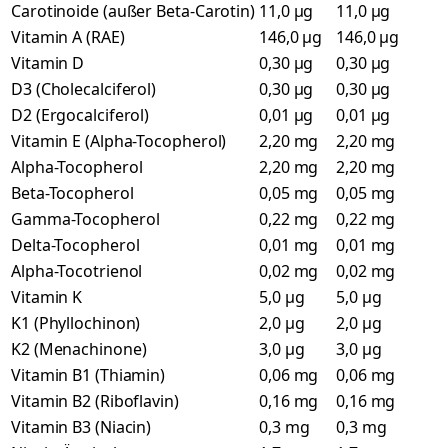
Carotinoide (außer Beta-Carotin)
11,0 µg
11,0 µg
Vitamin A (RAE)
146,0 µg
146,0 µg
Vitamin D
0,30 µg
0,30 µg
D3 (Cholecalciferol)
0,30 µg
0,30 µg
D2 (Ergocalciferol)
0,01 µg
0,01 µg
Vitamin E (Alpha-Tocopherol)
2,20 mg
2,20 mg
Alpha-Tocopherol
2,20 mg
2,20 mg
Beta-Tocopherol
0,05 mg
0,05 mg
Gamma-Tocopherol
0,22 mg
0,22 mg
Delta-Tocopherol
0,01 mg
0,01 mg
Alpha-Tocotrienol
0,02 mg
0,02 mg
Vitamin K
5,0 µg
5,0 µg
K1 (Phyllochinon)
2,0 µg
2,0 µg
K2 (Menachinone)
3,0 µg
3,0 µg
Vitamin B1 (Thiamin)
0,06 mg
0,06 mg
Vitamin B2 (Riboflavin)
0,16 mg
0,16 mg
Vitamin B3 (Niacin)
0,3 mg
0,3 mg