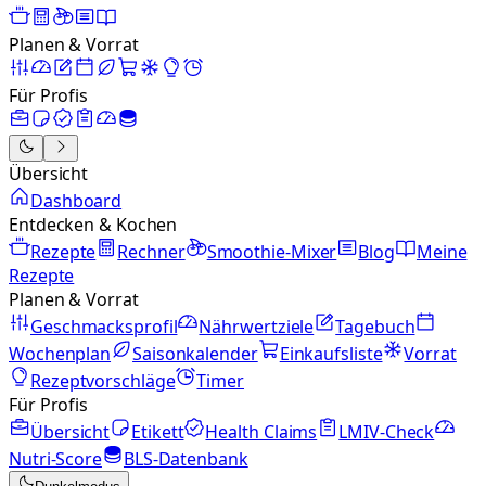
Planen & Vorrat
Für Profis
Übersicht
Dashboard
Entdecken & Kochen
Rezepte
Rechner
Smoothie-Mixer
Blog
Meine
Rezepte
Planen & Vorrat
Geschmacksprofil
Nährwertziele
Tagebuch
Wochenplan
Saisonkalender
Einkaufsliste
Vorrat
Rezeptvorschläge
Timer
Für Profis
Übersicht
Etikett
Health Claims
LMIV-Check
Nutri-Score
BLS-Datenbank