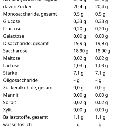
davon Zucker
20,4 g
20,4 g
Monosaccharide, gesamt
0,5 g
0,5 g
Glucose
0,33 g
0,33 g
Fructose
0,20 g
0,20 g
Galactose
0,00 g
0,00 g
Disaccharide, gesamt
19,9 g
19,9 g
Saccharose
18,90 g
18,90 g
Maltose
0,02 g
0,02 g
Lactose
1,03 g
1,03 g
Stärke
7,1 g
7,1 g
Oligosaccharide
– g
– g
Zuckeralkohole, gesamt
0,0 g
0,0 g
Mannit
0,00 g
0,00 g
Sorbit
0,02 g
0,02 g
Xylit
0,00 g
0,00 g
Ballaststoffe, gesamt
1,1 g
1,1 g
wasserlöslich
– g
– g