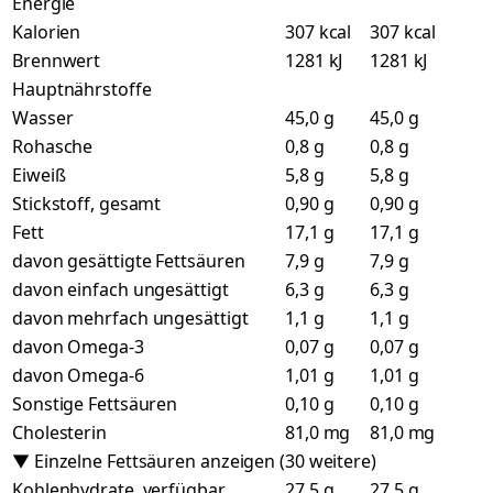
Energie
Kalorien
307 kcal
307 kcal
Brennwert
1281 kJ
1281 kJ
Hauptnährstoffe
Wasser
45,0 g
45,0 g
Rohasche
0,8 g
0,8 g
Eiweiß
5,8 g
5,8 g
Stickstoff, gesamt
0,90 g
0,90 g
Fett
17,1 g
17,1 g
davon gesättigte Fettsäuren
7,9 g
7,9 g
davon einfach ungesättigt
6,3 g
6,3 g
davon mehrfach ungesättigt
1,1 g
1,1 g
davon Omega-3
0,07 g
0,07 g
davon Omega-6
1,01 g
1,01 g
Sonstige Fettsäuren
0,10 g
0,10 g
Cholesterin
81,0 mg
81,0 mg
▼ Einzelne Fettsäuren anzeigen (30 weitere)
Kohlenhydrate, verfügbar
27,5 g
27,5 g