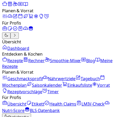
Planen & Vorrat
Für Profis
Übersicht
Dashboard
Entdecken & Kochen
Rezepte
Rechner
Smoothie-Mixer
Blog
Meine
Rezepte
Planen & Vorrat
Geschmacksprofil
Nährwertziele
Tagebuch
Wochenplan
Saisonkalender
Einkaufsliste
Vorrat
Rezeptvorschläge
Timer
Für Profis
Übersicht
Etikett
Health Claims
LMIV-Check
Nutri-Score
BLS-Datenbank