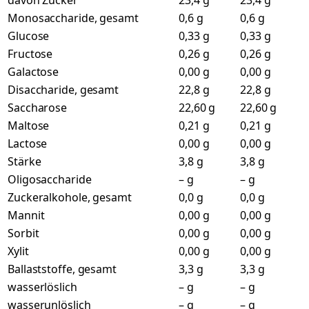
davon Zucker
23,4 g
23,4 g
Monosaccharide, gesamt
0,6 g
0,6 g
Glucose
0,33 g
0,33 g
Fructose
0,26 g
0,26 g
Galactose
0,00 g
0,00 g
Disaccharide, gesamt
22,8 g
22,8 g
Saccharose
22,60 g
22,60 g
Maltose
0,21 g
0,21 g
Lactose
0,00 g
0,00 g
Stärke
3,8 g
3,8 g
Oligosaccharide
– g
– g
Zuckeralkohole, gesamt
0,0 g
0,0 g
Mannit
0,00 g
0,00 g
Sorbit
0,00 g
0,00 g
Xylit
0,00 g
0,00 g
Ballaststoffe, gesamt
3,3 g
3,3 g
wasserlöslich
– g
– g
wasserunlöslich
– g
– g