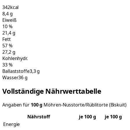
342
kcal
8,4
g
Eiweiß
10
%
21,4
g
Fett
57
%
27,2
g
Kohlenhydr.
33
%
Ballaststoffe
3,3 g
Wasser
36 g
Vollständige Nährwerttabelle
Angaben für
100
g
Möhren-Nusstorte/Rüblitorte (Biskuit)
Nährstoff
je
100
g
je 100 g
Energie