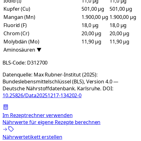
Iodid (I)
11,0 µg
11,0 µg
Kupfer (Cu)
501,00 µg
501,00 µg
Mangan (Mn)
1.900,00 µg
1.900,00 µg
Fluorid (F)
18,0 µg
18,0 µg
Chrom (Cr)
20,00 µg
20,00 µg
Molybdän (Mo)
11,90 µg
11,90 µg
Aminosäuren
▼
BLS-Code:
D312700
Datenquelle:
Max Rubner-Institut (2025):
Bundeslebensmittelschlüssel (BLS), Version 4.0 —
Deutsche Nährstoffdatenbank. Karlsruhe.
DOI:
10.25826/Data20251217-134202-0
Im Rezeptrechner verwenden
Nährwerte für eigene Rezepte berechnen
Nährwertetikett erstellen