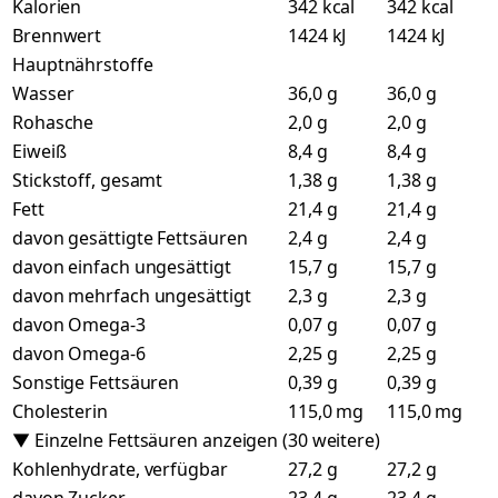
Kalorien
342 kcal
342 kcal
Brennwert
1424 kJ
1424 kJ
Hauptnährstoffe
Wasser
36,0 g
36,0 g
Rohasche
2,0 g
2,0 g
Eiweiß
8,4 g
8,4 g
Stickstoff, gesamt
1,38 g
1,38 g
Fett
21,4 g
21,4 g
davon gesättigte Fettsäuren
2,4 g
2,4 g
davon einfach ungesättigt
15,7 g
15,7 g
davon mehrfach ungesättigt
2,3 g
2,3 g
davon Omega-3
0,07 g
0,07 g
davon Omega-6
2,25 g
2,25 g
Sonstige Fettsäuren
0,39 g
0,39 g
Cholesterin
115,0 mg
115,0 mg
▼ Einzelne Fettsäuren anzeigen (30 weitere)
Kohlenhydrate, verfügbar
27,2 g
27,2 g