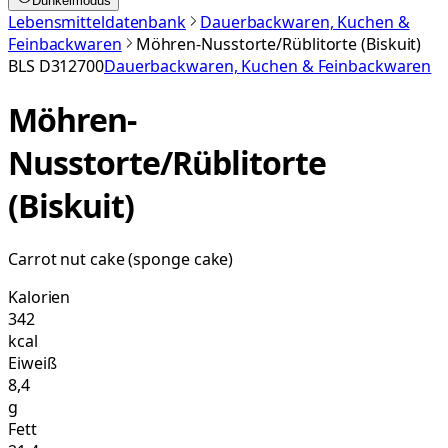
Dunkelmodus
Lebensmitteldatenbank
Dauerbackwaren, Kuchen &
Feinbackwaren
Möhren-Nusstorte/Rüblitorte (Biskuit)
BLS
D312700
Dauerbackwaren, Kuchen & Feinbackwaren
Möhren-
Nusstorte/Rüblitorte
(Biskuit)
Carrot nut cake (sponge cake)
Kalorien
342
kcal
Eiweiß
8,4
g
Fett