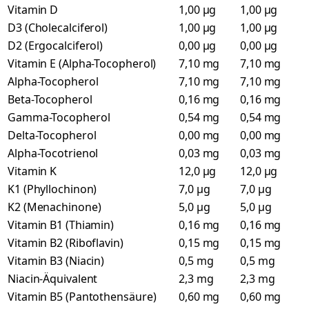
Vitamin D
1,00 µg
1,00 µg
D3 (Cholecalciferol)
1,00 µg
1,00 µg
D2 (Ergocalciferol)
0,00 µg
0,00 µg
Vitamin E (Alpha-Tocopherol)
7,10 mg
7,10 mg
Alpha-Tocopherol
7,10 mg
7,10 mg
Beta-Tocopherol
0,16 mg
0,16 mg
Gamma-Tocopherol
0,54 mg
0,54 mg
Delta-Tocopherol
0,00 mg
0,00 mg
Alpha-Tocotrienol
0,03 mg
0,03 mg
Vitamin K
12,0 µg
12,0 µg
K1 (Phyllochinon)
7,0 µg
7,0 µg
K2 (Menachinone)
5,0 µg
5,0 µg
Vitamin B1 (Thiamin)
0,16 mg
0,16 mg
Vitamin B2 (Riboflavin)
0,15 mg
0,15 mg
Vitamin B3 (Niacin)
0,5 mg
0,5 mg
Niacin-Äquivalent
2,3 mg
2,3 mg
Vitamin B5 (Pantothensäure)
0,60 mg
0,60 mg