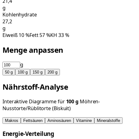
21,4
g
Kohlenhydrate
27,2
g
Eiweiß
10
%
Fett
57
%
KH
33
%
Menge anpassen
g
50
g
100
g
150
g
200
g
Nährstoff-Analyse
Interaktive Diagramme für
100
g
Möhren-
Nusstorte/Rüblitorte (Biskuit)
Makros
Fettsäuren
Aminosäuren
Vitamine
Mineralstoffe
Energie-Verteilung