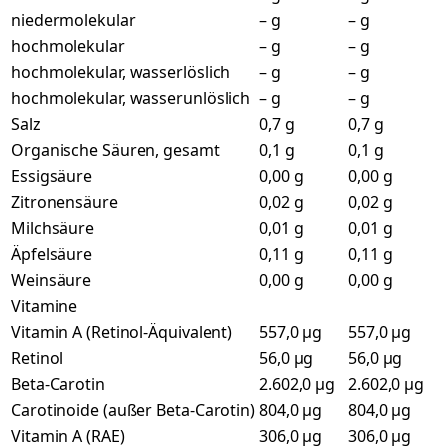
niedermolekular
– g
– g
hochmolekular
– g
– g
hochmolekular, wasserlöslich
– g
– g
hochmolekular, wasserunlöslich
– g
– g
Salz
0,7 g
0,7 g
Organische Säuren, gesamt
0,1 g
0,1 g
Essigsäure
0,00 g
0,00 g
Zitronensäure
0,02 g
0,02 g
Milchsäure
0,01 g
0,01 g
Äpfelsäure
0,11 g
0,11 g
Weinsäure
0,00 g
0,00 g
Vitamine
Vitamin A (Retinol-Äquivalent)
557,0 µg
557,0 µg
Retinol
56,0 µg
56,0 µg
Beta-Carotin
2.602,0 µg
2.602,0 µg
Carotinoide (außer Beta-Carotin)
804,0 µg
804,0 µg
Vitamin A (RAE)
306,0 µg
306,0 µg