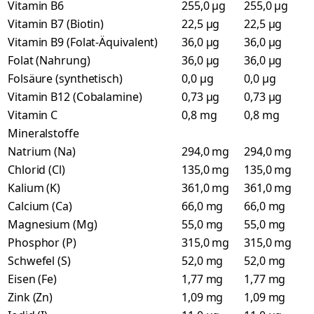
Vitamin B6
255,0 µg
255,0 µg
Vitamin B7 (Biotin)
22,5 µg
22,5 µg
Vitamin B9 (Folat-Äquivalent)
36,0 µg
36,0 µg
Folat (Nahrung)
36,0 µg
36,0 µg
Folsäure (synthetisch)
0,0 µg
0,0 µg
Vitamin B12 (Cobalamine)
0,73 µg
0,73 µg
Vitamin C
0,8 mg
0,8 mg
Mineralstoffe
Natrium (Na)
294,0 mg
294,0 mg
Chlorid (Cl)
135,0 mg
135,0 mg
Kalium (K)
361,0 mg
361,0 mg
Calcium (Ca)
66,0 mg
66,0 mg
Magnesium (Mg)
55,0 mg
55,0 mg
Phosphor (P)
315,0 mg
315,0 mg
Schwefel (S)
52,0 mg
52,0 mg
Eisen (Fe)
1,77 mg
1,77 mg
Zink (Zn)
1,09 mg
1,09 mg