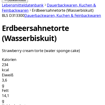
Dunkelmodus
Lebensmitteldatenbank
Dauerbackwaren, Kuchen &
Feinbackwaren
Erdbeersahnetorte (Wasserbiskuit)
BLS
D313300
Dauerbackwaren, Kuchen & Feinbackwaren
Erdbeersahnetorte
(Wasserbiskuit)
Strawberry cream torte (water sponge cake)
Kalorien
234
kcal
Eiweiß
3,6
g
Fett
14,1
g