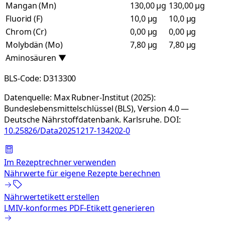
Mangan (Mn)
130,00 µg
130,00 µg
Fluorid (F)
10,0 µg
10,0 µg
Chrom (Cr)
0,00 µg
0,00 µg
Molybdän (Mo)
7,80 µg
7,80 µg
Aminosäuren
▼
BLS-Code:
D313300
Datenquelle:
Max Rubner-Institut (2025):
Bundeslebensmittelschlüssel (BLS), Version 4.0 —
Deutsche Nährstoffdatenbank. Karlsruhe.
DOI:
10.25826/Data20251217-134202-0
Im Rezeptrechner verwenden
Nährwerte für eigene Rezepte berechnen
Nährwertetikett erstellen
LMIV-konformes PDF-Etikett generieren