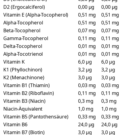
D2 (Ergocalciferol)
0,00 µg
0,00 µg
Vitamin E (Alpha-Tocopherol)
0,51 mg
0,51 mg
Alpha-Tocopherol
0,51 mg
0,51 mg
Beta-Tocopherol
0,07 mg
0,07 mg
Gamma-Tocopherol
0,11 mg
0,11 mg
Delta-Tocopherol
0,01 mg
0,01 mg
Alpha-Tocotrienol
0,01 mg
0,01 mg
Vitamin K
6,0 µg
6,0 µg
K1 (Phyllochinon)
3,2 µg
3,2 µg
K2 (Menachinone)
3,0 µg
3,0 µg
Vitamin B1 (Thiamin)
0,03 mg
0,03 mg
Vitamin B2 (Riboflavin)
0,11 mg
0,11 mg
Vitamin B3 (Niacin)
0,3 mg
0,3 mg
Niacin-Äquivalent
1,0 mg
1,0 mg
Vitamin B5 (Pantothensäure)
0,33 mg
0,33 mg
Vitamin B6
24,0 µg
24,0 µg
Vitamin B7 (Biotin)
3,0 µg
3,0 µg