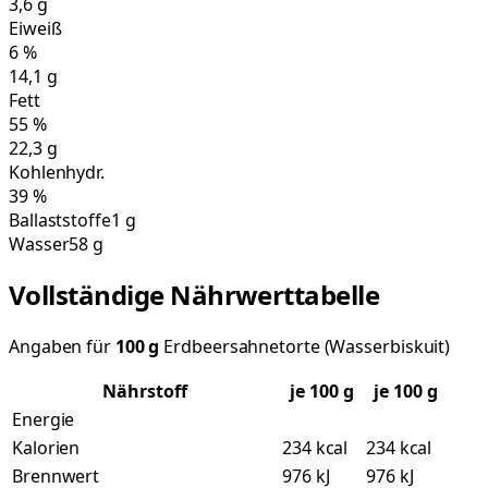
3,6
g
Eiweiß
6
%
14,1
g
Fett
55
%
22,3
g
Kohlenhydr.
39
%
Ballaststoffe
1 g
Wasser
58 g
Vollständige Nährwerttabelle
Angaben für
100
g
Erdbeersahnetorte (Wasserbiskuit)
Nährstoff
je
100
g
je 100 g
Energie
Kalorien
234 kcal
234 kcal
Brennwert
976 kJ
976 kJ