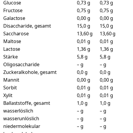
Glucose
0,73 g
0,73 g
Fructose
0,75 g
0,75 g
Galactose
0,00 g
0,00 g
Disaccharide, gesamt
15,0 g
15,0 g
Saccharose
13,60 g
13,60 g
Maltose
0,01 g
0,01 g
Lactose
1,36 g
1,36 g
Stärke
5,8 g
5,8 g
Oligosaccharide
– g
– g
Zuckeralkohole, gesamt
0,0 g
0,0 g
Mannit
0,00 g
0,00 g
Sorbit
0,01 g
0,01 g
Xylit
0,01 g
0,01 g
Ballaststoffe, gesamt
1,0 g
1,0 g
wasserlöslich
– g
– g
wasserunlöslich
– g
– g
niedermolekular
– g
– g