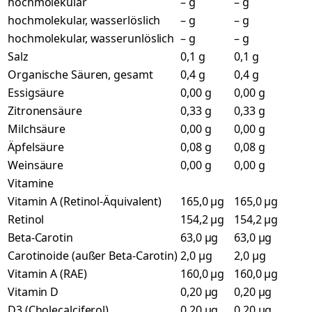
hochmolekular
– g
– g
hochmolekular, wasserlöslich
– g
– g
hochmolekular, wasserunlöslich
– g
– g
Salz
0,1 g
0,1 g
Organische Säuren, gesamt
0,4 g
0,4 g
Essigsäure
0,00 g
0,00 g
Zitronensäure
0,33 g
0,33 g
Milchsäure
0,00 g
0,00 g
Äpfelsäure
0,08 g
0,08 g
Weinsäure
0,00 g
0,00 g
Vitamine
Vitamin A (Retinol-Äquivalent)
165,0 µg
165,0 µg
Retinol
154,2 µg
154,2 µg
Beta-Carotin
63,0 µg
63,0 µg
Carotinoide (außer Beta-Carotin)
2,0 µg
2,0 µg
Vitamin A (RAE)
160,0 µg
160,0 µg
Vitamin D
0,20 µg
0,20 µg
D3 (Cholecalciferol)
0,20 µg
0,20 µg