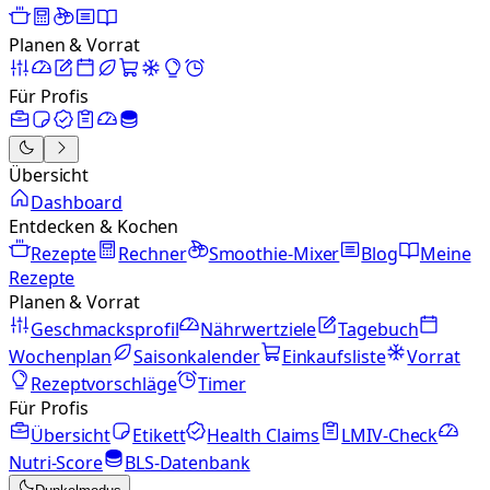
Planen & Vorrat
Für Profis
Übersicht
Dashboard
Entdecken & Kochen
Rezepte
Rechner
Smoothie-Mixer
Blog
Meine
Rezepte
Planen & Vorrat
Geschmacksprofil
Nährwertziele
Tagebuch
Wochenplan
Saisonkalender
Einkaufsliste
Vorrat
Rezeptvorschläge
Timer
Für Profis
Übersicht
Etikett
Health Claims
LMIV-Check
Nutri-Score
BLS-Datenbank