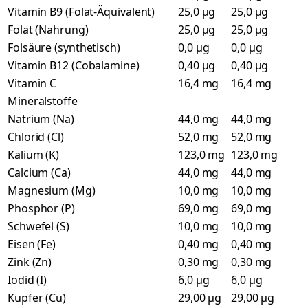
Vitamin B9 (Folat-Äquivalent)
25,0 µg
25,0 µg
Folat (Nahrung)
25,0 µg
25,0 µg
Folsäure (synthetisch)
0,0 µg
0,0 µg
Vitamin B12 (Cobalamine)
0,40 µg
0,40 µg
Vitamin C
16,4 mg
16,4 mg
Mineralstoffe
Natrium (Na)
44,0 mg
44,0 mg
Chlorid (Cl)
52,0 mg
52,0 mg
Kalium (K)
123,0 mg
123,0 mg
Calcium (Ca)
44,0 mg
44,0 mg
Magnesium (Mg)
10,0 mg
10,0 mg
Phosphor (P)
69,0 mg
69,0 mg
Schwefel (S)
10,0 mg
10,0 mg
Eisen (Fe)
0,40 mg
0,40 mg
Zink (Zn)
0,30 mg
0,30 mg
Iodid (I)
6,0 µg
6,0 µg
Kupfer (Cu)
29,00 µg
29,00 µg