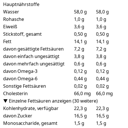
Hauptnährstoffe
Wasser
58,0 g
58,0 g
Rohasche
1,0 g
1,0 g
Eiweiß
3,6 g
3,6 g
Stickstoff, gesamt
0,50 g
0,50 g
Fett
14,1 g
14,1 g
davon gesättigte Fettsäuren
7,2 g
7,2 g
davon einfach ungesättigt
3,8 g
3,8 g
davon mehrfach ungesättigt
0,6 g
0,6 g
davon Omega-3
0,12 g
0,12 g
davon Omega-6
0,44 g
0,44 g
Sonstige Fettsäuren
0,02 g
0,02 g
Cholesterin
66,0 mg
66,0 mg
▼ Einzelne Fettsäuren anzeigen (30 weitere)
Kohlenhydrate, verfügbar
22,3 g
22,3 g
davon Zucker
16,5 g
16,5 g
Monosaccharide, gesamt
1,5 g
1,5 g