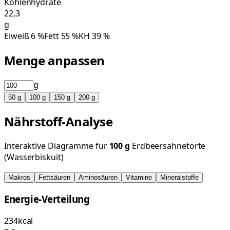
Kohlenhydrate
22,3
g
Eiweiß
6
%
Fett
55
%
KH
39
%
Menge anpassen
g
50
g
100
g
150
g
200
g
Nährstoff-Analyse
Interaktive Diagramme für
100
g
Erdbeersahnetorte
(Wasserbiskuit)
Makros
Fettsäuren
Aminosäuren
Vitamine
Mineralstoffe
Energie-Verteilung
234
kcal