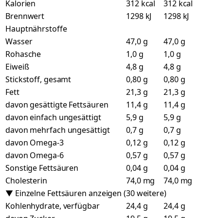
Kalorien
312 kcal
312 kcal
Brennwert
1298 kJ
1298 kJ
Hauptnährstoffe
Wasser
47,0 g
47,0 g
Rohasche
1,0 g
1,0 g
Eiweiß
4,8 g
4,8 g
Stickstoff, gesamt
0,80 g
0,80 g
Fett
21,3 g
21,3 g
davon gesättigte Fettsäuren
11,4 g
11,4 g
davon einfach ungesättigt
5,9 g
5,9 g
davon mehrfach ungesättigt
0,7 g
0,7 g
davon Omega-3
0,12 g
0,12 g
davon Omega-6
0,57 g
0,57 g
Sonstige Fettsäuren
0,04 g
0,04 g
Cholesterin
74,0 mg
74,0 mg
▼ Einzelne Fettsäuren anzeigen (30 weitere)
Kohlenhydrate, verfügbar
24,4 g
24,4 g