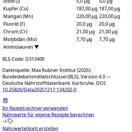
Iodid (I)
5,0 µg
5,0 µg
Kupfer (Cu)
187,00 µg
187,00 µg
Mangan (Mn)
220,00 µg
220,00 µg
Fluorid (F)
20,0 µg
20,0 µg
Chrom (Cr)
21,00 µg
21,00 µg
Molybdän (Mo)
7,70 µg
7,70 µg
Aminosäuren
▼
BLS-Code:
D313400
Datenquelle:
Max Rubner-Institut (2025):
Bundeslebensmittelschlüssel (BLS), Version 4.0 —
Deutsche Nährstoffdatenbank. Karlsruhe.
DOI:
10.25826/Data20251217-134202-0
Im Rezeptrechner verwenden
Nährwerte für eigene Rezepte berechnen
Nährwertetikett erstellen