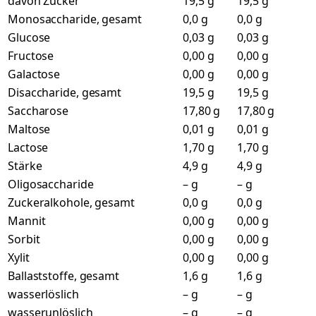
davon Zucker
19,5 g
19,5 g
Monosaccharide, gesamt
0,0 g
0,0 g
Glucose
0,03 g
0,03 g
Fructose
0,00 g
0,00 g
Galactose
0,00 g
0,00 g
Disaccharide, gesamt
19,5 g
19,5 g
Saccharose
17,80 g
17,80 g
Maltose
0,01 g
0,01 g
Lactose
1,70 g
1,70 g
Stärke
4,9 g
4,9 g
Oligosaccharide
– g
– g
Zuckeralkohole, gesamt
0,0 g
0,0 g
Mannit
0,00 g
0,00 g
Sorbit
0,00 g
0,00 g
Xylit
0,00 g
0,00 g
Ballaststoffe, gesamt
1,6 g
1,6 g
wasserlöslich
– g
– g
wasserunlöslich
– g
– g