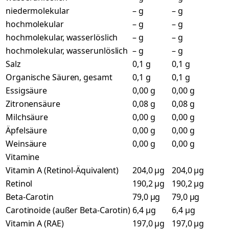
niedermolekular
– g
– g
hochmolekular
– g
– g
hochmolekular, wasserlöslich
– g
– g
hochmolekular, wasserunlöslich
– g
– g
Salz
0,1 g
0,1 g
Organische Säuren, gesamt
0,1 g
0,1 g
Essigsäure
0,00 g
0,00 g
Zitronensäure
0,08 g
0,08 g
Milchsäure
0,00 g
0,00 g
Äpfelsäure
0,00 g
0,00 g
Weinsäure
0,00 g
0,00 g
Vitamine
Vitamin A (Retinol-Äquivalent)
204,0 µg
204,0 µg
Retinol
190,2 µg
190,2 µg
Beta-Carotin
79,0 µg
79,0 µg
Carotinoide (außer Beta-Carotin)
6,4 µg
6,4 µg
Vitamin A (RAE)
197,0 µg
197,0 µg