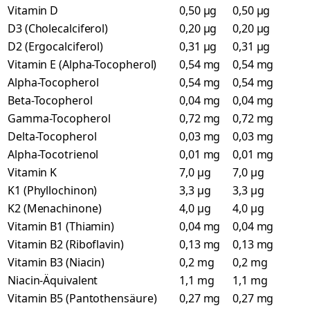
Vitamin D
0,50 µg
0,50 µg
D3 (Cholecalciferol)
0,20 µg
0,20 µg
D2 (Ergocalciferol)
0,31 µg
0,31 µg
Vitamin E (Alpha-Tocopherol)
0,54 mg
0,54 mg
Alpha-Tocopherol
0,54 mg
0,54 mg
Beta-Tocopherol
0,04 mg
0,04 mg
Gamma-Tocopherol
0,72 mg
0,72 mg
Delta-Tocopherol
0,03 mg
0,03 mg
Alpha-Tocotrienol
0,01 mg
0,01 mg
Vitamin K
7,0 µg
7,0 µg
K1 (Phyllochinon)
3,3 µg
3,3 µg
K2 (Menachinone)
4,0 µg
4,0 µg
Vitamin B1 (Thiamin)
0,04 mg
0,04 mg
Vitamin B2 (Riboflavin)
0,13 mg
0,13 mg
Vitamin B3 (Niacin)
0,2 mg
0,2 mg
Niacin-Äquivalent
1,1 mg
1,1 mg
Vitamin B5 (Pantothensäure)
0,27 mg
0,27 mg