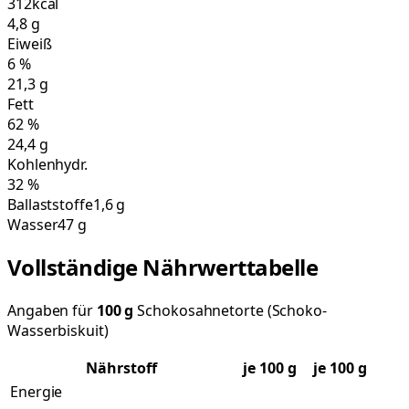
312
kcal
4,8
g
Eiweiß
6
%
21,3
g
Fett
62
%
24,4
g
Kohlenhydr.
32
%
Ballaststoffe
1,6 g
Wasser
47 g
Vollständige Nährwerttabelle
Angaben für
100
g
Schokosahnetorte (Schoko-
Wasserbiskuit)
Nährstoff
je
100
g
je 100 g
Energie