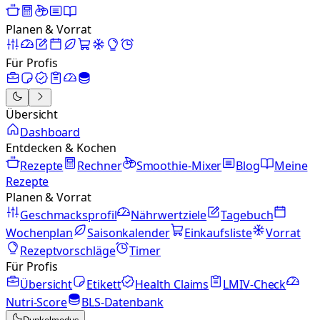
Planen & Vorrat
Für Profis
Übersicht
Dashboard
Entdecken & Kochen
Rezepte
Rechner
Smoothie-Mixer
Blog
Meine
Rezepte
Planen & Vorrat
Geschmacksprofil
Nährwertziele
Tagebuch
Wochenplan
Saisonkalender
Einkaufsliste
Vorrat
Rezeptvorschläge
Timer
Für Profis
Übersicht
Etikett
Health Claims
LMIV-Check
Nutri-Score
BLS-Datenbank