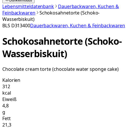
Dunkelmodus
Lebensmitteldatenbank
Dauerbackwaren, Kuchen &
Feinbackwaren
Schokosahnetorte (Schoko-
Wasserbiskuit)
BLS
D313400
Dauerbackwaren, Kuchen & Feinbackwaren
Schokosahnetorte (Schoko-
Wasserbiskuit)
Chocolate cream torte (chocolate water sponge cake)
Kalorien
312
kcal
Eiweiß
4,8
g
Fett
21,3