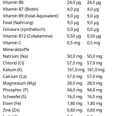
Vitamin B6
24,0 µg
24,0 µg
Vitamin B7 (Biotin)
4,0 µg
4,0 µg
Vitamin B9 (Folat-Äquivalent)
9,0 µg
9,0 µg
Folat (Nahrung)
9,0 µg
9,0 µg
Folsäure (synthetisch)
0,0 µg
0,0 µg
Vitamin B12 (Cobalamine)
0,50 µg
0,50 µg
Vitamin C
0,5 mg
0,5 mg
Mineralstoffe
Natrium (Na)
50,0 mg
50,0 mg
Chlorid (Cl)
57,0 mg
57,0 mg
Kalium (K)
161,0 mg
161,0 mg
Calcium (Ca)
57,0 mg
57,0 mg
Magnesium (Mg)
28,0 mg
28,0 mg
Phosphor (P)
94,0 mg
94,0 mg
Schwefel (S)
16,0 mg
16,0 mg
Eisen (Fe)
1,80 mg
1,80 mg
Zink (Zn)
0,60 mg
0,60 mg