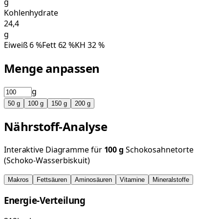
g
Kohlenhydrate
24,4
g
Eiweiß
6
%
Fett
62
%
KH
32
%
Menge anpassen
g
50
g
100
g
150
g
200
g
Nährstoff-Analyse
Interaktive Diagramme für
100
g
Schokosahnetorte
(Schoko-Wasserbiskuit)
Makros
Fettsäuren
Aminosäuren
Vitamine
Mineralstoffe
Energie-Verteilung