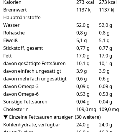
Kalorien
273 kcal
273 kcal
Brennwert
1137 kJ
1137 kJ
Hauptnährstoffe
Wasser
52,0 g
52,0 g
Rohasche
0,8 g
0,8 g
Eiweiß
5,1 g
5,1 g
Stickstoff, gesamt
0,77 g
0,77 g
Fett
17,0 g
17,0 g
davon gesättigte Fettsäuren
10,1 g
10,1 g
davon einfach ungesättigt
3,9 g
3,9 g
davon mehrfach ungesättigt
0,6 g
0,6 g
davon Omega-3
0,09 g
0,09 g
davon Omega-6
0,53 g
0,53 g
Sonstige Fettsäuren
0,04 g
0,04 g
Cholesterin
109,0 mg
109,0 mg
▼ Einzelne Fettsäuren anzeigen (30 weitere)
Kohlenhydrate, verfügbar
24,0 g
24,0 g