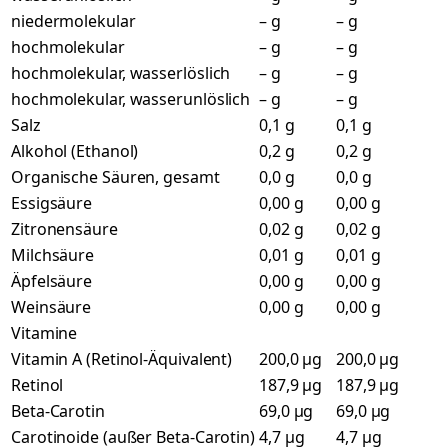
niedermolekular
– g
– g
hochmolekular
– g
– g
hochmolekular, wasserlöslich
– g
– g
hochmolekular, wasserunlöslich
– g
– g
Salz
0,1 g
0,1 g
Alkohol (Ethanol)
0,2 g
0,2 g
Organische Säuren, gesamt
0,0 g
0,0 g
Essigsäure
0,00 g
0,00 g
Zitronensäure
0,02 g
0,02 g
Milchsäure
0,01 g
0,01 g
Äpfelsäure
0,00 g
0,00 g
Weinsäure
0,00 g
0,00 g
Vitamine
Vitamin A (Retinol-Äquivalent)
200,0 µg
200,0 µg
Retinol
187,9 µg
187,9 µg
Beta-Carotin
69,0 µg
69,0 µg
Carotinoide (außer Beta-Carotin)
4,7 µg
4,7 µg