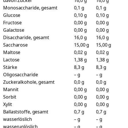
davon Zucker
16,0 g
16,0 g
Monosaccharide, gesamt
0,1 g
0,1 g
Glucose
0,10 g
0,10 g
Fructose
0,00 g
0,00 g
Galactose
0,00 g
0,00 g
Disaccharide, gesamt
16,0 g
16,0 g
Saccharose
15,00 g
15,00 g
Maltose
0,02 g
0,02 g
Lactose
1,38 g
1,38 g
Stärke
8,3 g
8,3 g
Oligosaccharide
– g
– g
Zuckeralkohole, gesamt
0,0 g
0,0 g
Mannit
0,00 g
0,00 g
Sorbit
0,00 g
0,00 g
Xylit
0,00 g
0,00 g
Ballaststoffe, gesamt
0,7 g
0,7 g
wasserlöslich
– g
– g
wasserunlöslich
– g
– g