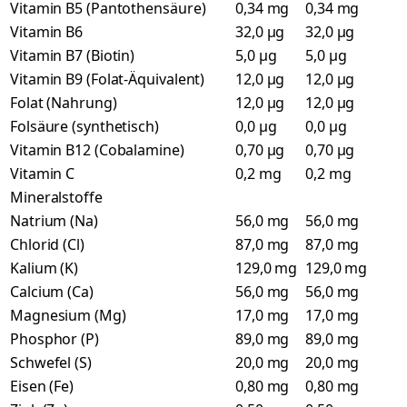
Vitamin B5 (Pantothensäure)
0,34 mg
0,34 mg
Vitamin B6
32,0 µg
32,0 µg
Vitamin B7 (Biotin)
5,0 µg
5,0 µg
Vitamin B9 (Folat-Äquivalent)
12,0 µg
12,0 µg
Folat (Nahrung)
12,0 µg
12,0 µg
Folsäure (synthetisch)
0,0 µg
0,0 µg
Vitamin B12 (Cobalamine)
0,70 µg
0,70 µg
Vitamin C
0,2 mg
0,2 mg
Mineralstoffe
Natrium (Na)
56,0 mg
56,0 mg
Chlorid (Cl)
87,0 mg
87,0 mg
Kalium (K)
129,0 mg
129,0 mg
Calcium (Ca)
56,0 mg
56,0 mg
Magnesium (Mg)
17,0 mg
17,0 mg
Phosphor (P)
89,0 mg
89,0 mg
Schwefel (S)
20,0 mg
20,0 mg
Eisen (Fe)
0,80 mg
0,80 mg