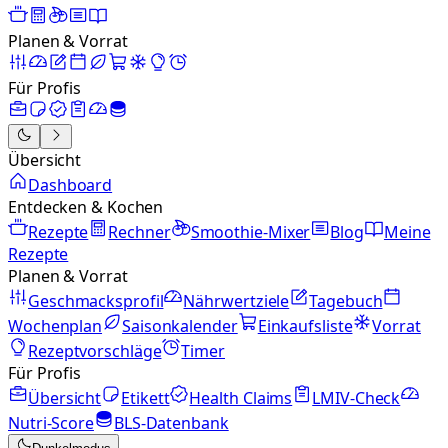
Planen & Vorrat
Für Profis
Übersicht
Dashboard
Entdecken & Kochen
Rezepte
Rechner
Smoothie-Mixer
Blog
Meine
Rezepte
Planen & Vorrat
Geschmacksprofil
Nährwertziele
Tagebuch
Wochenplan
Saisonkalender
Einkaufsliste
Vorrat
Rezeptvorschläge
Timer
Für Profis
Übersicht
Etikett
Health Claims
LMIV-Check
Nutri-Score
BLS-Datenbank