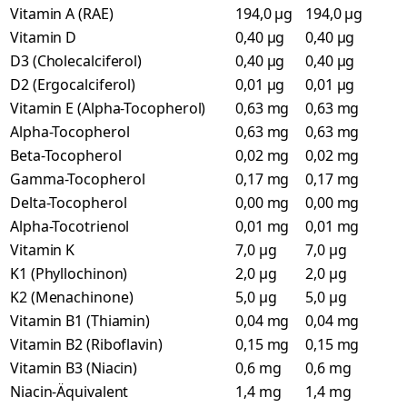
Vitamin A (RAE)
194,0 µg
194,0 µg
Vitamin D
0,40 µg
0,40 µg
D3 (Cholecalciferol)
0,40 µg
0,40 µg
D2 (Ergocalciferol)
0,01 µg
0,01 µg
Vitamin E (Alpha-Tocopherol)
0,63 mg
0,63 mg
Alpha-Tocopherol
0,63 mg
0,63 mg
Beta-Tocopherol
0,02 mg
0,02 mg
Gamma-Tocopherol
0,17 mg
0,17 mg
Delta-Tocopherol
0,00 mg
0,00 mg
Alpha-Tocotrienol
0,01 mg
0,01 mg
Vitamin K
7,0 µg
7,0 µg
K1 (Phyllochinon)
2,0 µg
2,0 µg
K2 (Menachinone)
5,0 µg
5,0 µg
Vitamin B1 (Thiamin)
0,04 mg
0,04 mg
Vitamin B2 (Riboflavin)
0,15 mg
0,15 mg
Vitamin B3 (Niacin)
0,6 mg
0,6 mg
Niacin-Äquivalent
1,4 mg
1,4 mg