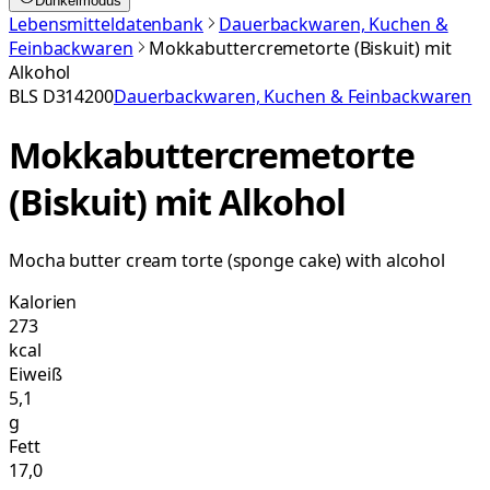
Dunkelmodus
Lebensmitteldatenbank
Dauerbackwaren, Kuchen &
Feinbackwaren
Mokkabuttercremetorte (Biskuit) mit
Alkohol
BLS
D314200
Dauerbackwaren, Kuchen & Feinbackwaren
Mokkabuttercremetorte
(Biskuit) mit Alkohol
Mocha butter cream torte (sponge cake) with alcohol
Kalorien
273
kcal
Eiweiß
5,1
g
Fett
17,0