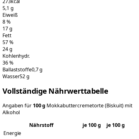
273
kcal
5,1
g
Eiweiß
8
%
17
g
Fett
57
%
24
g
Kohlenhydr.
36
%
Ballaststoffe
0,7 g
Wasser
52 g
Vollständige Nährwerttabelle
Angaben für
100
g
Mokkabuttercremetorte (Biskuit) mit
Alkohol
Nährstoff
je
100
g
je 100 g
Energie