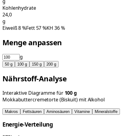
g
Kohlenhydrate
24,0
g
Eiweiß
8
%
Fett
57
%
KH
36
%
Menge anpassen
g
50
g
100
g
150
g
200
g
Nährstoff-Analyse
Interaktive Diagramme für
100
g
Mokkabuttercremetorte (Biskuit) mit Alkohol
Makros
Fettsäuren
Aminosäuren
Vitamine
Mineralstoffe
Energie-Verteilung