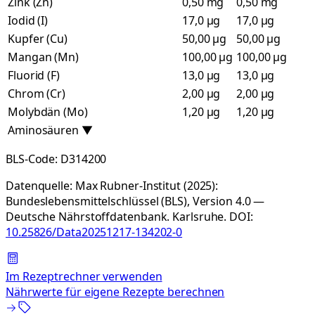
Zink (Zn)
0,50 mg
0,50 mg
Iodid (I)
17,0 µg
17,0 µg
Kupfer (Cu)
50,00 µg
50,00 µg
Mangan (Mn)
100,00 µg
100,00 µg
Fluorid (F)
13,0 µg
13,0 µg
Chrom (Cr)
2,00 µg
2,00 µg
Molybdän (Mo)
1,20 µg
1,20 µg
Aminosäuren
▼
BLS-Code:
D314200
Datenquelle:
Max Rubner-Institut (2025):
Bundeslebensmittelschlüssel (BLS), Version 4.0 —
Deutsche Nährstoffdatenbank. Karlsruhe.
DOI:
10.25826/Data20251217-134202-0
Im Rezeptrechner verwenden
Nährwerte für eigene Rezepte berechnen