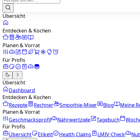
Übersicht
Entdecken & Kochen
Planen & Vorrat
Für Profis
Übersicht
Dashboard
Entdecken & Kochen
Rezepte
Rechner
Smoothie-Mixer
Blog
Meine R
Planen & Vorrat
Geschmacksprofil
Nährwertziele
Tagebuch
Woch
Für Profis
Übersicht
Etikett
Health Claims
LMIV-Check
Nut