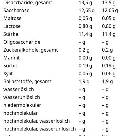
Disaccharide, gesamt
13,5 g
13,5 g
Saccharose
12,65 g
12,65 g
Maltose
0,05 g
0,05 g
Lactose
0,80 g
0,80 g
Stärke
11,4 g
11,4 g
Oligosaccharide
– g
– g
Zuckeralkohole, gesamt
0,2 g
0,2 g
Mannit
0,00 g
0,00 g
Sorbit
0,19 g
0,19 g
Xylit
0,06 g
0,06 g
Ballaststoffe, gesamt
1,9 g
1,9 g
wasserlöslich
– g
– g
wasserunlöslich
– g
– g
niedermolekular
– g
– g
hochmolekular
– g
– g
hochmolekular, wasserlöslich
– g
– g
hochmolekular, wasserunlöslich
– g
– g