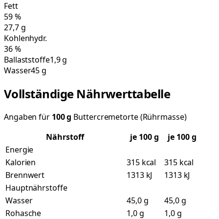
Fett
59
%
27,7
g
Kohlenhydr.
36
%
Ballaststoffe
1,9 g
Wasser
45 g
Vollständige Nährwerttabelle
Angaben für
100
g
Buttercremetorte (Rührmasse)
Nährstoff
je
100
g
je 100 g
Energie
Kalorien
315 kcal
315 kcal
Brennwert
1313 kJ
1313 kJ
Hauptnährstoffe
Wasser
45,0 g
45,0 g
Rohasche
1,0 g
1,0 g