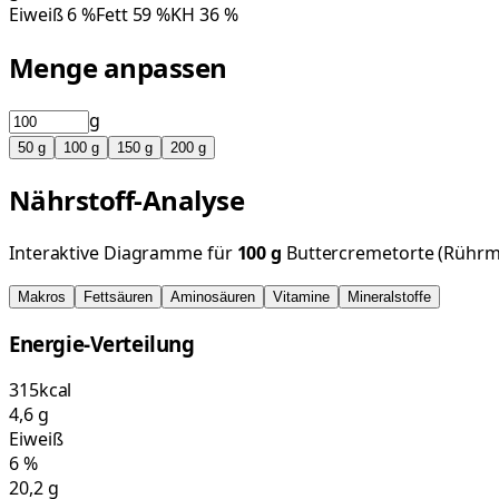
Eiweiß
6
%
Fett
59
%
KH
36
%
Menge anpassen
g
50
g
100
g
150
g
200
g
Nährstoff-Analyse
Interaktive Diagramme für
100
g
Buttercremetorte (Rührm
Makros
Fettsäuren
Aminosäuren
Vitamine
Mineralstoffe
Energie-Verteilung
315
kcal
4,6
g
Eiweiß
6
%
20,2
g