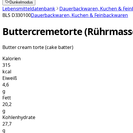
Dunkelmodus
Lebensmitteldatenbank
Dauerbackwaren, Kuchen & Fei
BLS
D330100
Dauerbackwaren, Kuchen & Feinbackwaren
Buttercremetorte (Rührmass
Butter cream torte (cake batter)
Kalorien
315
kcal
Eiweiß
4,6
g
Fett
20,2
g
Kohlenhydrate
27,7
g