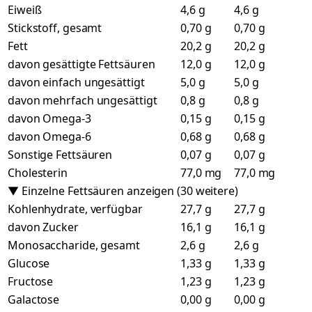
Eiweiß
4,6 g
4,6 g
Stickstoff, gesamt
0,70 g
0,70 g
Fett
20,2 g
20,2 g
davon gesättigte Fettsäuren
12,0 g
12,0 g
davon einfach ungesättigt
5,0 g
5,0 g
davon mehrfach ungesättigt
0,8 g
0,8 g
davon Omega-3
0,15 g
0,15 g
davon Omega-6
0,68 g
0,68 g
Sonstige Fettsäuren
0,07 g
0,07 g
Cholesterin
77,0 mg
77,0 mg
▼ Einzelne Fettsäuren anzeigen (30 weitere)
Kohlenhydrate, verfügbar
27,7 g
27,7 g
davon Zucker
16,1 g
16,1 g
Monosaccharide, gesamt
2,6 g
2,6 g
Glucose
1,33 g
1,33 g
Fructose
1,23 g
1,23 g
Galactose
0,00 g
0,00 g