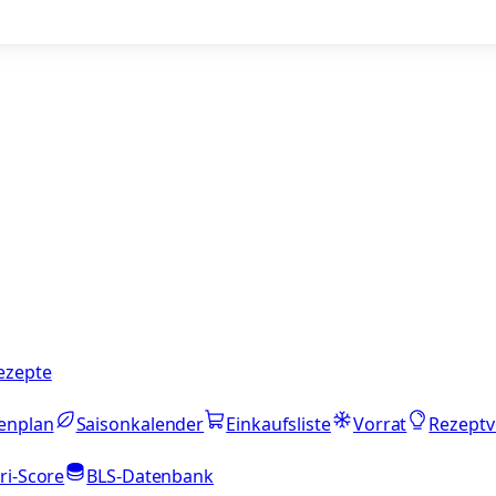
ezepte
enplan
Saisonkalender
Einkaufsliste
Vorrat
Rezeptv
ri-Score
BLS-Datenbank