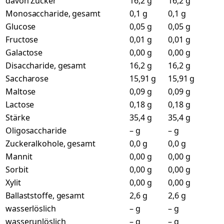
davon Zucker
16,2 g
16,2 g
Monosaccharide, gesamt
0,1 g
0,1 g
Glucose
0,05 g
0,05 g
Fructose
0,01 g
0,01 g
Galactose
0,00 g
0,00 g
Disaccharide, gesamt
16,2 g
16,2 g
Saccharose
15,91 g
15,91 g
Maltose
0,09 g
0,09 g
Lactose
0,18 g
0,18 g
Stärke
35,4 g
35,4 g
Oligosaccharide
– g
– g
Zuckeralkohole, gesamt
0,0 g
0,0 g
Mannit
0,00 g
0,00 g
Sorbit
0,00 g
0,00 g
Xylit
0,00 g
0,00 g
Ballaststoffe, gesamt
2,6 g
2,6 g
wasserlöslich
– g
– g
wasserunlöslich
– g
– g