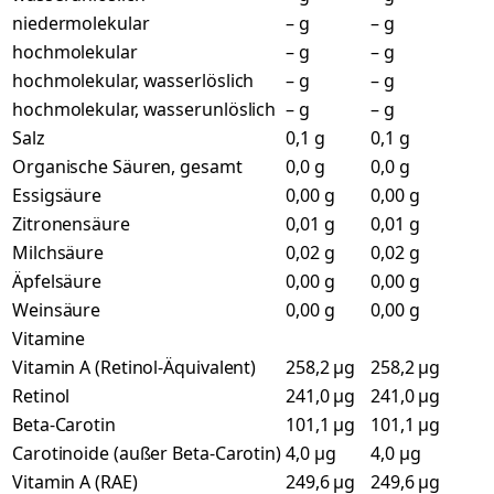
niedermolekular
– g
– g
hochmolekular
– g
– g
hochmolekular, wasserlöslich
– g
– g
hochmolekular, wasserunlöslich
– g
– g
Salz
0,1 g
0,1 g
Organische Säuren, gesamt
0,0 g
0,0 g
Essigsäure
0,00 g
0,00 g
Zitronensäure
0,01 g
0,01 g
Milchsäure
0,02 g
0,02 g
Äpfelsäure
0,00 g
0,00 g
Weinsäure
0,00 g
0,00 g
Vitamine
Vitamin A (Retinol-Äquivalent)
258,2 µg
258,2 µg
Retinol
241,0 µg
241,0 µg
Beta-Carotin
101,1 µg
101,1 µg
Carotinoide (außer Beta-Carotin)
4,0 µg
4,0 µg
Vitamin A (RAE)
249,6 µg
249,6 µg