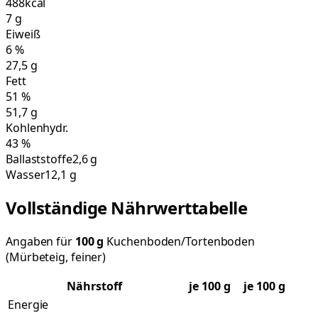
488
kcal
7
g
Eiweiß
6
%
27,5
g
Fett
51
%
51,7
g
Kohlenhydr.
43
%
Ballaststoffe
2,6 g
Wasser
12,1 g
Vollständige Nährwerttabelle
Angaben für
100
g
Kuchenboden/Tortenboden
(Mürbeteig, feiner)
Nährstoff
je
100
g
je 100 g
Energie