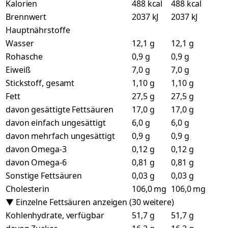
Kalorien
488 kcal
488 kcal
Brennwert
2037 kJ
2037 kJ
Hauptnährstoffe
Wasser
12,1 g
12,1 g
Rohasche
0,9 g
0,9 g
Eiweiß
7,0 g
7,0 g
Stickstoff, gesamt
1,10 g
1,10 g
Fett
27,5 g
27,5 g
davon gesättigte Fettsäuren
17,0 g
17,0 g
davon einfach ungesättigt
6,0 g
6,0 g
davon mehrfach ungesättigt
0,9 g
0,9 g
davon Omega-3
0,12 g
0,12 g
davon Omega-6
0,81 g
0,81 g
Sonstige Fettsäuren
0,03 g
0,03 g
Cholesterin
106,0 mg
106,0 mg
▼ Einzelne Fettsäuren anzeigen (30 weitere)
Kohlenhydrate, verfügbar
51,7 g
51,7 g