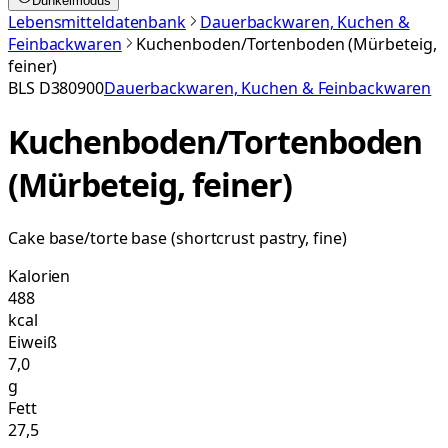
Dunkelmodus
Lebensmitteldatenbank
Dauerbackwaren, Kuchen &
Feinbackwaren
Kuchenboden/Tortenboden (Mürbeteig,
feiner)
BLS
D380900
Dauerbackwaren, Kuchen & Feinbackwaren
Kuchenboden/Tortenboden
(Mürbeteig, feiner)
Cake base/torte base (shortcrust pastry, fine)
Kalorien
488
kcal
Eiweiß
7,0
g
Fett
27,5