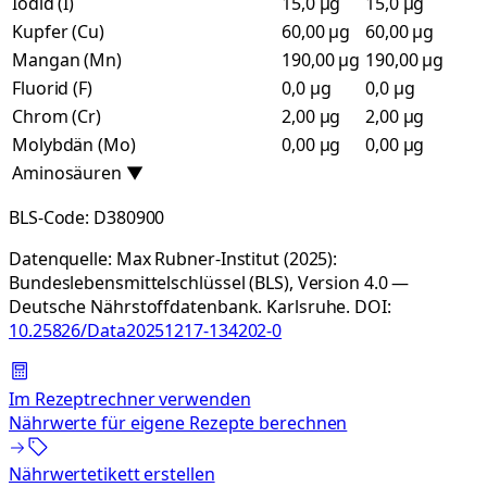
Iodid (I)
15,0 µg
15,0 µg
Kupfer (Cu)
60,00 µg
60,00 µg
Mangan (Mn)
190,00 µg
190,00 µg
Fluorid (F)
0,0 µg
0,0 µg
Chrom (Cr)
2,00 µg
2,00 µg
Molybdän (Mo)
0,00 µg
0,00 µg
Aminosäuren
▼
BLS-Code:
D380900
Datenquelle:
Max Rubner-Institut (2025):
Bundeslebensmittelschlüssel (BLS), Version 4.0 —
Deutsche Nährstoffdatenbank. Karlsruhe.
DOI:
10.25826/Data20251217-134202-0
Im Rezeptrechner verwenden
Nährwerte für eigene Rezepte berechnen
Nährwertetikett erstellen