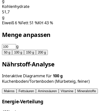
g
Kohlenhydrate
51,7
g
Eiweiß
6
%
Fett
51
%
KH
43
%
Menge anpassen
g
50
g
100
g
150
g
200
g
Nährstoff-Analyse
Interaktive Diagramme für
100
g
Kuchenboden/Tortenboden (Mürbeteig, feiner)
Makros
Fettsäuren
Aminosäuren
Vitamine
Mineralstoffe
Energie-Verteilung