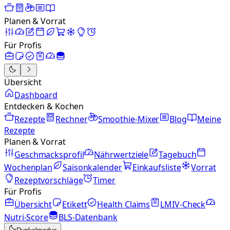
Planen & Vorrat
Für Profis
Übersicht
Dashboard
Entdecken & Kochen
Rezepte
Rechner
Smoothie-Mixer
Blog
Meine
Rezepte
Planen & Vorrat
Geschmacksprofil
Nährwertziele
Tagebuch
Wochenplan
Saisonkalender
Einkaufsliste
Vorrat
Rezeptvorschläge
Timer
Für Profis
Übersicht
Etikett
Health Claims
LMIV-Check
Nutri-Score
BLS-Datenbank