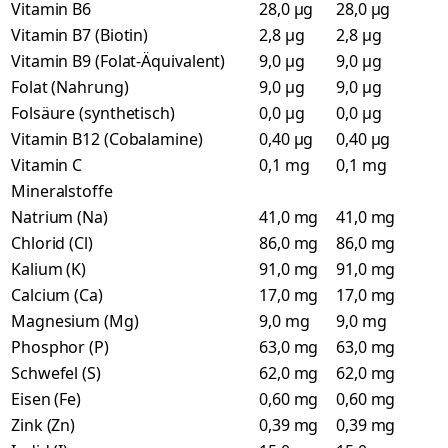
Vitamin B6
28,0 µg
28,0 µg
Vitamin B7 (Biotin)
2,8 µg
2,8 µg
Vitamin B9 (Folat-Äquivalent)
9,0 µg
9,0 µg
Folat (Nahrung)
9,0 µg
9,0 µg
Folsäure (synthetisch)
0,0 µg
0,0 µg
Vitamin B12 (Cobalamine)
0,40 µg
0,40 µg
Vitamin C
0,1 mg
0,1 mg
Mineralstoffe
Natrium (Na)
41,0 mg
41,0 mg
Chlorid (Cl)
86,0 mg
86,0 mg
Kalium (K)
91,0 mg
91,0 mg
Calcium (Ca)
17,0 mg
17,0 mg
Magnesium (Mg)
9,0 mg
9,0 mg
Phosphor (P)
63,0 mg
63,0 mg
Schwefel (S)
62,0 mg
62,0 mg
Eisen (Fe)
0,60 mg
0,60 mg
Zink (Zn)
0,39 mg
0,39 mg