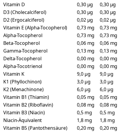
Vitamin D
0,30 µg
0,30 µg
D3 (Cholecalciferol)
0,30 µg
0,30 µg
D2 (Ergocalciferol)
0,02 µg
0,02 µg
Vitamin E (Alpha-Tocopherol)
0,73 mg
0,73 mg
Alpha-Tocopherol
0,73 mg
0,73 mg
Beta-Tocopherol
0,06 mg
0,06 mg
Gamma-Tocopherol
0,13 mg
0,13 mg
Delta-Tocopherol
0,00 mg
0,00 mg
Alpha-Tocotrienol
0,00 mg
0,00 mg
Vitamin K
9,0 µg
9,0 µg
K1 (Phyllochinon)
3,0 µg
3,0 µg
K2 (Menachinone)
6,0 µg
6,0 µg
Vitamin B1 (Thiamin)
0,05 mg
0,05 mg
Vitamin B2 (Riboflavin)
0,08 mg
0,08 mg
Vitamin B3 (Niacin)
0,5 mg
0,5 mg
Niacin-Äquivalent
1,8 mg
1,8 mg
Vitamin B5 (Pantothensäure)
0,20 mg
0,20 mg