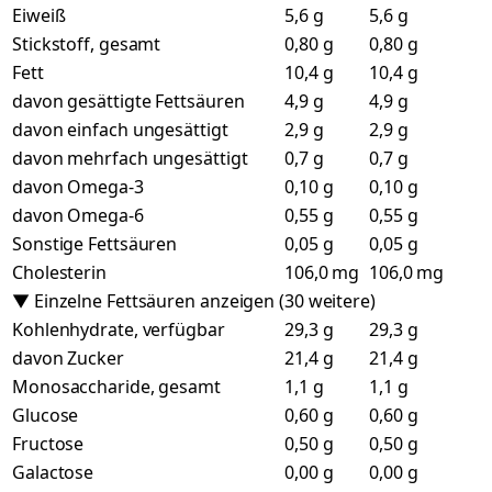
Eiweiß
5,6 g
5,6 g
Stickstoff, gesamt
0,80 g
0,80 g
Fett
10,4 g
10,4 g
davon gesättigte Fettsäuren
4,9 g
4,9 g
davon einfach ungesättigt
2,9 g
2,9 g
davon mehrfach ungesättigt
0,7 g
0,7 g
davon Omega-3
0,10 g
0,10 g
davon Omega-6
0,55 g
0,55 g
Sonstige Fettsäuren
0,05 g
0,05 g
Cholesterin
106,0 mg
106,0 mg
▼ Einzelne Fettsäuren anzeigen (30 weitere)
Kohlenhydrate, verfügbar
29,3 g
29,3 g
davon Zucker
21,4 g
21,4 g
Monosaccharide, gesamt
1,1 g
1,1 g
Glucose
0,60 g
0,60 g
Fructose
0,50 g
0,50 g
Galactose
0,00 g
0,00 g