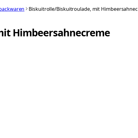
nbackwaren
Biskuitrolle/Biskuitroulade, mit Himbeersahne
, mit Himbeersahnecreme