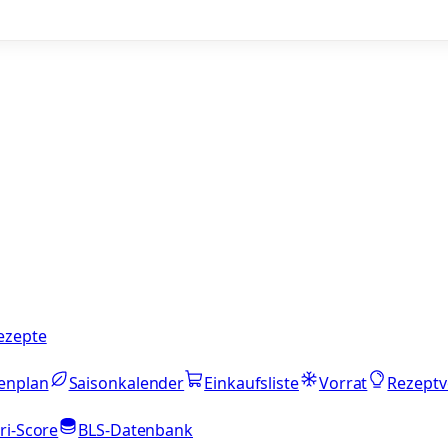
ezepte
enplan
Saisonkalender
Einkaufsliste
Vorrat
Rezeptv
ri-Score
BLS-Datenbank