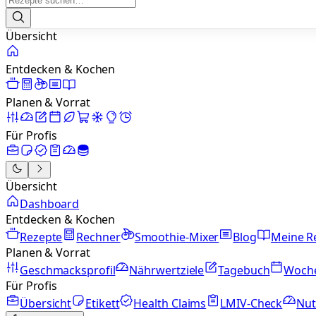
Übersicht
Entdecken & Kochen
Planen & Vorrat
Für Profis
Übersicht
Dashboard
Entdecken & Kochen
Rezepte
Rechner
Smoothie-Mixer
Blog
Meine R
Planen & Vorrat
Geschmacksprofil
Nährwertziele
Tagebuch
Woch
Für Profis
Übersicht
Etikett
Health Claims
LMIV-Check
Nut