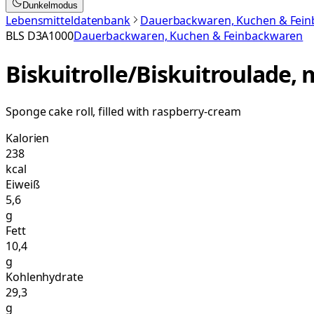
Dunkelmodus
Lebensmitteldatenbank
Dauerbackwaren, Kuchen & Fei
BLS
D3A1000
Dauerbackwaren, Kuchen & Feinbackwaren
Biskuitrolle/Biskuitroulade
Sponge cake roll, filled with raspberry-cream
Kalorien
238
kcal
Eiweiß
5,6
g
Fett
10,4
g
Kohlenhydrate
29,3
g