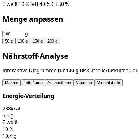
Eiweiß
10
%
Fett
40
%
KH
50
%
Menge anpassen
g
50
g
100
g
150
g
200
g
Nährstoff-Analyse
Interaktive Diagramme für
100
g
Biskuitrolle/Biskuitroul
Makros
Fettsäuren
Aminosäuren
Vitamine
Mineralstoffe
Energie-Verteilung
238
kcal
5,6
g
Eiweiß
10
%
10,4
g