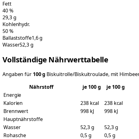
Fett
40
%
29,3
g
Kohlenhydr.
50
%
Ballaststoffe
1,6 g
Wasser
52,3 g
Vollständige Nährwerttabelle
Angaben für
100
g
Biskuitrolle/Biskuitroulade, mit Himb
Nährstoff
je
100
g
je 100 g
Energie
Kalorien
238 kcal
238 kcal
Brennwert
998 kJ
998 kJ
Hauptnährstoffe
Wasser
52,3 g
52,3 g
Rohasche
0,5 g
0,5 g