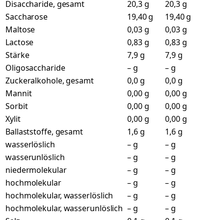
Disaccharide, gesamt
20,3 g
20,3 g
Saccharose
19,40 g
19,40 g
Maltose
0,03 g
0,03 g
Lactose
0,83 g
0,83 g
Stärke
7,9 g
7,9 g
Oligosaccharide
– g
– g
Zuckeralkohole, gesamt
0,0 g
0,0 g
Mannit
0,00 g
0,00 g
Sorbit
0,00 g
0,00 g
Xylit
0,00 g
0,00 g
Ballaststoffe, gesamt
1,6 g
1,6 g
wasserlöslich
– g
– g
wasserunlöslich
– g
– g
niedermolekular
– g
– g
hochmolekular
– g
– g
hochmolekular, wasserlöslich
– g
– g
hochmolekular, wasserunlöslich
– g
– g